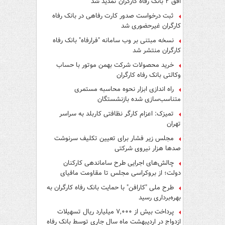
افق ۲ بانک رفاه کارگران تمدید شد
ثبت درخواست صدور کارت رفاهی در بانک رفاه
کارگران غیرحضوری شد
نسخه مبتنی بر وب سامانه "فرارفاه" بانک رفاه
کارگران منتشر شد
خرید محصولات شرکت بهمن موتور با حساب
وکالتی بانک رفاه کارگران
راه اندازی ابزار نحوه محاسبه مستمری
متناسب‌سازی شده بازنشستگان
تمیزک: اعزام کارگر نظافتی کاربلد به سراسر
تهران
مجلس زیر فشار برای تعیین تکلیف سرنوشت
صدها هزار نیروی شرکتی
چالش‌های اجرایی طرح ساماندهی کارکنان
دولت؛ از بروکراسی مجلس تا مقاومت مافیای
واسطه‌گری
طرح ملی "کارافن" با حمایت بانک رفاه کارگران به
بهره‌برداری رسید
پرداخت بیش از ۷,۰۰۰ میلیارد ریال تسهیلات
ازدواج در اردیبهشت ماه سال جاری توسط بانک رفاه