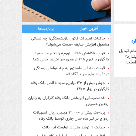
آخرین اخبار
پربازدیدها
جزئیات تغییرات قانون بازنشستگی؛ چه کسانی
مشمول افزایش سابقه خدمت می‌شوند؟
دام تبدیل
فریبِ «کاهش شتاب تورم» را نخورید؛ سفره
ندازد؟
کارگران با تورم ۱۲۸ درصدی خوراکی‌ها خالی شد!
اسلحه
قیمت صندلی ماساژور به چه عواملی بستگی
دارد؟ راهنمای خرید آگاهانه
جهش بیش از ۳۳ برابری سود خالص بانک رفاه
کارگران در بهار ۱۴۰۵
خدمت‌رسانی اثربخش بانک رفاه کارگران به زائران
اربعین حسینی
پرداخت بیش از ۱۲,۰۰۰ میلیارد ریال تسهیلات
ازدواج در تیر ماه سال جاری توسط بانک رفاه
کارگران
حمایت از تولید ملی در اولویت این بانک