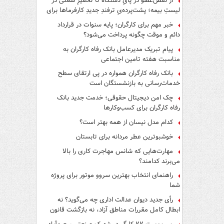
از نقص‌عضو در پایِ دستگاه تا تحقیرِ شغلی در
لیستِ بیمه؛ پشت‌پرده‌یِ ترفندِ جدیدِ کارفرماها برای
فرار از قانون چیست؟
خبر مهم برای کارگران؛ پایه سنوات در قرارداد
دائم و موقت چگونه پرداخت می‌شود؟
پیام تبریک مدیرعامل بانک رفاه کارگران به
مناسبت هفته تامین اجتماعی
بانک رفاه کارگران همواره در پی ارتقای سطح
خدمات‌رسانی به بازنشستگان است
چک امن دیجیتال حقوقی؛ خدمت جدید بانک
رفاه کارگران برای کسب‌وکارها
کدام مدل نیسان از همه بهتر است؟
خوشبوترین عطر مردانه برای تابستان
مهارت‌هایی که شانس مهاجرت کاری را بالا
می‌برند کدامند؟
راهنمای انتخاب بهترین سروو موتور برای پروژه
شما
رأی جدید دیوان عدالت اداری چه می‌گوید؟ نه
ابطال کامل مقررات مناطق آزاد، نه بازگشت قانون
کار