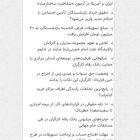
ایران و آمریکا در آزمونِ «شفافیتِ ساختارمند»
حقوق خرداد بازنشستگان تأمین اجتماعی با
احکام جدید واریز می‌شود؟
مبلغ تسهیلات قرض الحسنه بازنشستگان به ۶۰
میلیون تومان افزایش یافت
تلاش و تعهد مجموعه مدیران و کارکنان
پالایشگاه نفت امام خمینی(ره) شازند در تداوم
تولید در ایام جنگ رمضان، شایسته قدردانی است
شکوفایی ظرفیت‌های توسعه‌ای استان مرکزی با
حمایت بانک رفاه کارگران
وضعیت حق سنوات و عیدی پس از اخراج در
حین قرارداد؛ کارگران این نکات را بدانند
رایج‌ترین تخلفات رانندگی اطراف مراکز خرید
کدام‌اند؟
۱۰ تله حقوقی در قراردادهای کار؛ از بیمه اجباری
تا سفیدامضاء خطرناک
جایزه‌های میلیونی بانک رفاه کارگران در طی
مسابقات جام جهانی
مهلت افتتاح حساب و پرداخت تسهیلات در طرح