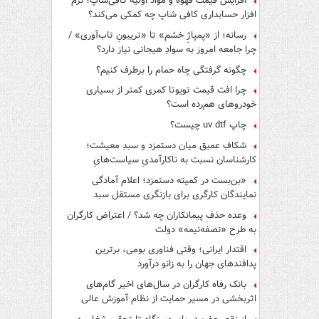
افزایش قیمت قهوه و مواد اولیه کافی‌شاپ؛ نرم
افزار حسابداری کافی شاپ چه کمکی می‌کند؟
رسانه؛ از «پمپاژِ خشم» تا «تریبونِ تاب‌آوری» /
چرا جامعه امروز به سوادِ هیجانی نیاز دارد؟
چگونه گرفتگی چاه حمام را برطرف کنیم؟
چرا افت قیمت تویوتا کمری کمتر از بسیاری
خودروهای هم‌رده است؟
چاپ uv dtf چیست؟
شکافِ عمیق میان دستمزد و سبدِ معیشت؛
کارشناسان نسبت به ناکارآمدیِ سیاست‌هایِ
حمایتی هشدار دادند
«بن‌بست در کمیته دستمزد؛ اعلام آمادگی
نمایندگان کارگری برای بازنگری مستقل سبد
معیشت»
وعده حذف پیمانکاران چه شد؟ / اعتراض کارگران
به طرح «نصفه‌نیمه» دولت
اقتدار ایرانی؛ وقتی فناوری بومی، برترین
پدافندهای جهان را به زانو درآورد
بانک رفاه کارگران در سال‌های اخیر گام‌های
اثربخشی در مسیر حمایت از نظام آموزش عالی
برداشته است