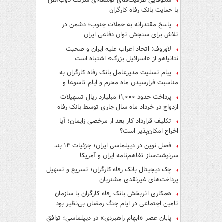
شکوفایی ظرفیت‌های توسعه‌ای شرکت ذوب‌آهن
با حمایت‌ بانک رفاه کارگران
پاسخ مقتدرانه به حملات جنوب؛ دشمن در
تلاش برای سنجش توان دفاعی ایران
لاوروف: اتحاد اعراب علیه ایران و صحبت
نتانیاهو از «اسرائیل بزرگ» اشتباه است
پیام تسلیت مدیرعامل بانک رفاه کارگران به
مناسبت فرارسیدن ماه محرم و ایام تاسوعا و
عاشورای حسینی
پرداخت حدود ۱۱,۰۰۰ میلیارد ریال تسهیلات
ازدواج در خرداد ماه سال جاری توسط بانک رفاه
کارگران
تکلیف قرارداد کار بعد از مرخصی زایمان؛ آیا
اخراج امکان‌پذیر است؟
فصل نوین در دیپلماسی ایران؛ جزئیات ۱۴ بند
سرنوشت‌ساز تفاهم‌نامه ایران و آمریکا
چک دیجیتال بانک رفاه کارگران؛ تسریع و تسهیل
پرداخت‌های غیرنقدی مشتریان
همکاری اثربخش بانک رفاه کارگران با سازمان
تامین اجتماعی در ایام جنگ رمضان بی‌نظیر بود
پایان عصرِ «ابهام راهبردی» در دیپلماسی؛ توافق