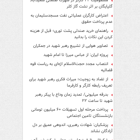
مسمومیت ۲۲ کارگر در شهرک صنعتی سعیدآباد
گلپایگان بر اثر نشت گاز کلر
اعتراض کارگران عملیاتی نفت مسجدسلیمان به
عدم پرداخت حقوق
راهنمای خرید صندلی پشت توری؛ قبل از هزینه
کردن این نکات را بدانید
تصاویر هوایی از تشییع رهبر شهید در جمکران
پروژه ایران: از عباس میرزا تا امام شهید
انتصاب مجدد حجت‌الاسلام اژه‌ای به ریاست قوه‌
قضائیه
از تضاد به زوجیت؛ میراث فکری رهبر شهید برای
تعریف رابطه کارگر و کارفرما
بدرقه میلیونی/ تمدید زمان وداع با پیکر رهبر
شهید تا ساعت ۲۲
پرداخت مرحله اول تسهیلات ۶۰ میلیون تومانی
بازنشستگان تامین اجتماعی
پزشکیان: شهادت رهبری، اندوهی عمیق بر دل
آزادگان نشاند