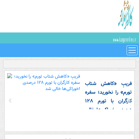
فریبِ «کاهش شتاب
تورم» را نخورید؛ سفره
کارگران با تورم ۱۲۸
درصدی خوراکی‌ها خالی
شد!