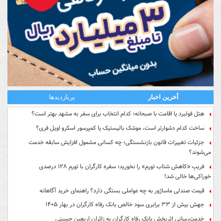
آخرین اخبار
پربازدیدها
هتل فولبرد یا اقامت با صبحانه؛ کدام انتخاب برای سفر به مشهد بهتر است؟
ساخت کدام دشوارتر است، موشک بالیستیک یا کمپرسور اسکرو اویل فری؟
جزئیات تغییرات قانون بازنشستگی؛ چه کسانی مشمول افزایش سابقه خدمت
می‌شوند؟
فریبِ «کاهش شتاب تورم» را نخورید؛ سفره کارگران با تورم ۱۲۸ درصدی
خوراکی‌ها خالی شد!
قیمت صندلی ماساژور به چه عواملی بستگی دارد؟ راهنمای خرید آگاهانه
جهش بیش از ۳۳ برابری سود خالص بانک رفاه کارگران در بهار ۱۴۰۵
خدمت‌رسانی اثربخش بانک رفاه کارگران به زائران اربعین حسینی