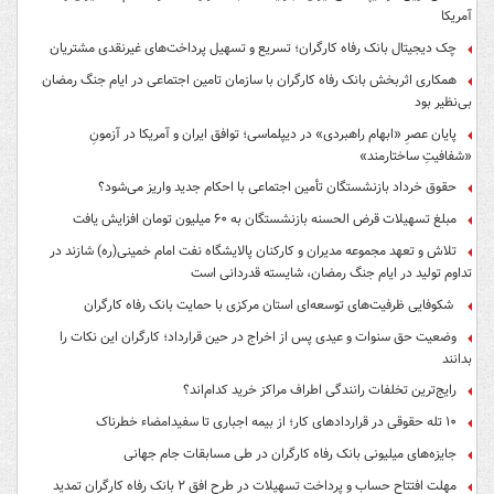
آمریکا
چک دیجیتال بانک رفاه کارگران؛ تسریع و تسهیل پرداخت‌های غیرنقدی مشتریان
همکاری اثربخش بانک رفاه کارگران با سازمان تامین اجتماعی در ایام جنگ رمضان
بی‌نظیر بود
پایان عصرِ «ابهام راهبردی» در دیپلماسی؛ توافق ایران و آمریکا در آزمونِ
«شفافیتِ ساختارمند»
حقوق خرداد بازنشستگان تأمین اجتماعی با احکام جدید واریز می‌شود؟
مبلغ تسهیلات قرض الحسنه بازنشستگان به ۶۰ میلیون تومان افزایش یافت
تلاش و تعهد مجموعه مدیران و کارکنان پالایشگاه نفت امام خمینی(ره) شازند در
تداوم تولید در ایام جنگ رمضان، شایسته قدردانی است
شکوفایی ظرفیت‌های توسعه‌ای استان مرکزی با حمایت بانک رفاه کارگران
وضعیت حق سنوات و عیدی پس از اخراج در حین قرارداد؛ کارگران این نکات را
بدانند
رایج‌ترین تخلفات رانندگی اطراف مراکز خرید کدام‌اند؟
۱۰ تله حقوقی در قراردادهای کار؛ از بیمه اجباری تا سفیدامضاء خطرناک
جایزه‌های میلیونی بانک رفاه کارگران در طی مسابقات جام جهانی
مهلت افتتاح حساب و پرداخت تسهیلات در طرح افق ۲ بانک رفاه کارگران تمدید