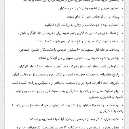
تصاویر هوایی از تشییع رهبر شهید در جمکران
پروژه ایران: از عباس میرزا تا امام شهید
انتصاب مجدد حجت‌الاسلام اژه‌ای به ریاست قوه‌ قضائیه
از تضاد به زوجیت؛ میراث فکری رهبر شهید برای تعریف رابطه کارگر و کارفرما
بدرقه میلیونی/ تمدید زمان وداع با پیکر رهبر شهید تا ساعت ۲۲
پرداخت مرحله اول تسهیلات ۶۰ میلیون تومانی بازنشستگان تامین اجتماعی
پزشکیان: شهادت رهبری، اندوهی عمیق بر دل آزادگان نشاند
شکوفایی ظرفیت‌های توسعه‌ای شرکت ذوب‌آهن با حمایت‌ بانک رفاه کارگران
پاسخ مقتدرانه به حملات جنوب؛ دشمن در تلاش برای سنجش توان دفاعی ایران
لاوروف: اتحاد اعراب علیه ایران و صحبت نتانیاهو از «اسرائیل بزرگ» اشتباه است
پیام تسلیت مدیرعامل بانک رفاه کارگران به مناسبت فرارسیدن ماه محرم و ایام
تاسوعا و عاشورای حسینی
پرداخت حدود ۱۱,۰۰۰ میلیارد ریال تسهیلات ازدواج در خرداد ماه سال جاری توسط
بانک رفاه کارگران
تکلیف قرارداد کار بعد از مرخصی زایمان؛ آیا اخراج امکان‌پذیر است؟
فصل نوین در دیپلماسی ایران؛ جزئیات ۱۴ بند سرنوشت‌ساز تفاهم‌نامه ایران و