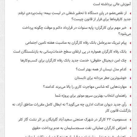
آموزش عالی برداشته است
از نقص‌عضو در پایِ دستگاه تا تحقیرِ شغلی در لیستِ بیمه؛ پشت‌پرده‌یِ ترفندِ
جدیدِ کارفرماها برای فرار از قانون چیست؟
خبر مهم برای کارگران؛ پایه سنوات در قرارداد دائم و موقت چگونه پرداخت
می‌شود؟
پیام تبریک مدیرعامل بانک رفاه کارگران به مناسبت هفته تامین اجتماعی
بانک رفاه کارگران همواره در پی ارتقای سطح خدمات‌رسانی به بازنشستگان است
چک امن دیجیتال حقوقی؛ خدمت جدید بانک رفاه کارگران برای کسب‌وکارها
کدام مدل نیسان از همه بهتر است؟
خوشبوترین عطر مردانه برای تابستان
مهارت‌هایی که شانس مهاجرت کاری را بالا می‌برند کدامند؟
راهنمای انتخاب بهترین سروو موتور برای پروژه شما
رأی جدید دیوان عدالت اداری چه می‌گوید؟ نه ابطال کامل مقررات مناطق آزاد، نه
بازگشت قانون کار
مسمومیت ۲۲ کارگر در شهرک صنعتی سعیدآباد گلپایگان بر اثر نشت گاز کلر
اعتراض کارگران عملیاتی نفت مسجدسلیمان به عدم پرداخت حقوق
راهنمای خرید صندلی پشت توری؛ قبل از هزینه کردن این نکات را بدانید