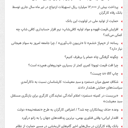
پرداخت بیش از ۱۲,۰۰۰ میلیارد ریال تسهیلات ازدواج در تیر ماه سال جاری توسط
بانک رفاه کارگران
حمایت از تولید ملی در اولویت این بانک
افزایش قیمت قهوه و مواد اولیه کافی‌شاپ؛ نرم افزار حسابداری کافی شاپ چه
کمکی می‌کند؟
رسانه؛ از «پمپاژِ خشم» تا «تریبونِ تاب‌آوری» / چرا جامعه امروز به سوادِ هیجانی
نیاز دارد؟
چگونه گرفتگی چاه حمام را برطرف کنیم؟
چرا افت قیمت تویوتا کمری کمتر از بسیاری خودروهای هم‌رده است؟
چاپ uv dtf چیست؟
شکافِ عمیق میان دستمزد و سبدِ معیشت؛ کارشناسان نسبت به ناکارآمدیِ
سیاست‌هایِ حمایتی هشدار دادند
«بن‌بست در کمیته دستمزد؛ اعلام آمادگی نمایندگان کارگری برای بازنگری مستقل
سبد معیشت»
وعده حذف پیمانکاران چه شد؟ / اعتراض کارگران به طرح «نصفه‌نیمه» دولت
اقتدار ایرانی؛ وقتی فناوری بومی، برترین پدافندهای جهان را به زانو درآورد
بانک رفاه کارگران در سال‌های اخیر گام‌های اثربخشی در مسیر حمایت از نظام