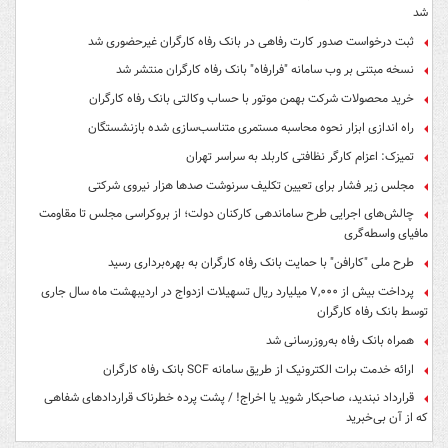
شد
ثبت درخواست صدور کارت رفاهی در بانک رفاه کارگران غیرحضوری شد
نسخه مبتنی بر وب سامانه "فرارفاه" بانک رفاه کارگران منتشر شد
خرید محصولات شرکت بهمن موتور با حساب وکالتی بانک رفاه کارگران
راه اندازی ابزار نحوه محاسبه مستمری متناسب‌سازی شده بازنشستگان
تمیزک: اعزام کارگر نظافتی کاربلد به سراسر تهران
مجلس زیر فشار برای تعیین تکلیف سرنوشت صدها هزار نیروی شرکتی
چالش‌های اجرایی طرح ساماندهی کارکنان دولت؛ از بروکراسی مجلس تا مقاومت
مافیای واسطه‌گری
طرح ملی "کارافن" با حمایت بانک رفاه کارگران به بهره‌برداری رسید
پرداخت بیش از ۷,۰۰۰ میلیارد ریال تسهیلات ازدواج در اردیبهشت ماه سال جاری
توسط بانک رفاه کارگران
همراه بانک رفاه به‌روزرسانی شد
ارائه خدمت برات الکترونیک از طریق سامانه SCF بانک رفاه کارگران
قرارداد نبندید، صاحبکار شوید یا اخراج! / پشت پرده خطرناک قراردادهای شفاهی
که از آن بی‌خبرید