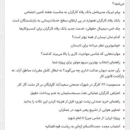
می‌شود؟
پیام تبریک مدیرعامل بانک رفاه کارگران به مناسبت هفته تامین اجتماعی
بانک رفاه کارگران همواره در پی ارتقای سطح خدمات‌رسانی به بازنشستگان است
چک امن دیجیتال حقوقی؛ خدمت جدید بانک رفاه کارگران برای کسب‌وکارها
کدام مدل نیسان از همه بهتر است؟
خوشبوترین عطر مردانه برای تابستان
مهارت‌هایی که شانس مهاجرت کاری را بالا می‌برند کدامند؟
راهنمای انتخاب بهترین سروو موتور برای پروژه شما
رأی جدید دیوان عدالت اداری چه می‌گوید؟ نه ابطال کامل مقررات مناطق آزاد، نه
بازگشت قانون کار
مسمومیت ۲۲ کارگر در شهرک صنعتی سعیدآباد گلپایگان بر اثر نشت گاز کلر
اعتراض کارگران عملیاتی نفت مسجدسلیمان به عدم پرداخت حقوق
راهنمای خرید صندلی پشت توری؛ قبل از هزینه کردن این نکات را بدانید
تصاویر هوایی از تشییع رهبر شهید در جمکران
پروژه ایران: از عباس میرزا تا امام شهید
انتصاب مجدد حجت‌الاسلام اژه‌ای به ریاست قوه‌ قضائیه