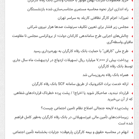
خرید محصولات شرکت بهمن موتور با حساب وکالتی بانک رفاه کارگران
راه اندازی ابزار نحوه محاسبه مستمری متناسب‌سازی شده بازنشستگان
تمیزک: اعزام کارگر نظافتی کاربلد به سراسر تهران
مجلس زیر فشار برای تعیین تکلیف سرنوشت صدها هزار نیروی شرکتی
چالش‌های اجرایی طرح ساماندهی کارکنان دولت؛ از بروکراسی مجلس تا مقاومت
مافیای واسطه‌گری
طرح ملی "کارافن" با حمایت بانک رفاه کارگران به بهره‌برداری رسید
پرداخت بیش از ۷,۰۰۰ میلیارد ریال تسهیلات ازدواج در اردیبهشت ماه سال جاری
توسط بانک رفاه کارگران
همراه بانک رفاه به‌روزرسانی شد
ارائه خدمت برات الکترونیک از طریق سامانه SCF بانک رفاه کارگران
قرارداد نبندید، صاحبکار شوید یا اخراج! / پشت پرده خطرناک قراردادهای شفاهی
که از آن بی‌خبرید
پشت‌پرده لایحه جنجالی اصلاح نظام تامین اجتماعی چیست؟
زیرساخت‌های تأمین مالی غیرتسهیلاتی در بانک رفاه کارگران به‌طور کامل فراهم
شده است
ابهام در محاسبه حقوق و بیمه کارگران پاره‌وقت؛ جزئیات بخشنامه تأمین اجتماعی