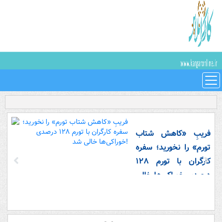
فریبِ «کاهش شتاب
تورم» را نخورید؛ سفره
کارگران با تورم ۱۲۸
درصدی خوراکی‌ها خالی
شد!