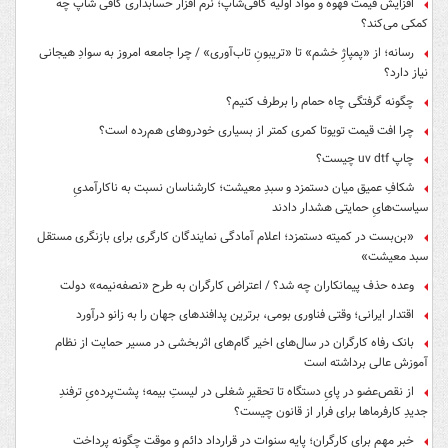
افزایش قیمت قهوه و مواد اولیه کافی‌شاپ؛ نرم افزار حسابداری کافی شاپ چه
کمکی می‌کند؟
رسانه؛ از «پمپاژِ خشم» تا «تریبونِ تاب‌آوری» / چرا جامعه امروز به سوادِ هیجانی
نیاز دارد؟
چگونه گرفتگی چاه حمام را برطرف کنیم؟
چرا افت قیمت تویوتا کمری کمتر از بسیاری خودروهای هم‌رده است؟
چاپ uv dtf چیست؟
شکافِ عمیق میان دستمزد و سبدِ معیشت؛ کارشناسان نسبت به ناکارآمدیِ
سیاست‌هایِ حمایتی هشدار دادند
«بن‌بست در کمیته دستمزد؛ اعلام آمادگی نمایندگان کارگری برای بازنگری مستقل
سبد معیشت»
وعده حذف پیمانکاران چه شد؟ / اعتراض کارگران به طرح «نصفه‌نیمه» دولت
اقتدار ایرانی؛ وقتی فناوری بومی، برترین پدافندهای جهان را به زانو درآورد
بانک رفاه کارگران در سال‌های اخیر گام‌های اثربخشی در مسیر حمایت از نظام
آموزش عالی برداشته است
از نقص‌عضو در پایِ دستگاه تا تحقیرِ شغلی در لیستِ بیمه؛ پشت‌پرده‌یِ ترفندِ
جدیدِ کارفرماها برای فرار از قانون چیست؟
خبر مهم برای کارگران؛ پایه سنوات در قرارداد دائم و موقت چگونه پرداخت