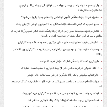
پایان عصرِ «ابهام راهبردی» در دیپلماسی؛ توافق ایران و آمریکا در آزمونِ
«شفافیتِ ساختارمند»
حقوق خرداد بازنشستگان تأمین اجتماعی با احکام جدید واریز می‌شود؟
مبلغ تسهیلات قرض الحسنه بازنشستگان به ۶۰ میلیون تومان افزایش یافت
تلاش و تعهد مجموعه مدیران و کارکنان پالایشگاه نفت امام خمینی(ره) شازند در
تداوم تولید در ایام جنگ رمضان، شایسته قدردانی است
شکوفایی ظرفیت‌های توسعه‌ای استان مرکزی با حمایت بانک رفاه کارگران
وضعیت حق سنوات و عیدی پس از اخراج در حین قرارداد؛ کارگران این نکات را
بدانند
رایج‌ترین تخلفات رانندگی اطراف مراکز خرید کدام‌اند؟
۱۰ تله حقوقی در قراردادهای کار؛ از بیمه اجباری تا سفیدامضاء خطرناک
جایزه‌های میلیونی بانک رفاه کارگران در طی مسابقات جام جهانی
مهلت افتتاح حساب و پرداخت تسهیلات در طرح افق ۲ بانک رفاه کارگران تمدید
شد
ثبت درخواست صدور کارت رفاهی در بانک رفاه کارگران غیرحضوری شد
نسخه مبتنی بر وب سامانه "فرارفاه" بانک رفاه کارگران منتشر شد