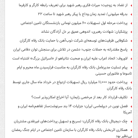
از تضاد به زوجیت؛ میراث فکری رهبر شهید برای تعریف رابطه کارگر و کارفرما
بدرقه میلیونی/ تمدید زمان وداع با پیکر رهبر شهید تا ساعت ۲۲
پرداخت مرحله اول تسهیلات ۶۰ میلیون تومانی بازنشستگان تامین اجتماعی
پزشکیان: شهادت رهبری، اندوهی عمیق بر دل آزادگان نشاند
شکوفایی ظرفیت‌های توسعه‌ای شرکت ذوب‌آهن با حمایت‌ بانک رفاه کارگران
پاسخ مقتدرانه به حملات جنوب؛ دشمن در تلاش برای سنجش توان دفاعی ایران
لاوروف: اتحاد اعراب علیه ایران و صحبت نتانیاهو از «اسرائیل بزرگ» اشتباه است
پیام تسلیت مدیرعامل بانک رفاه کارگران به مناسبت فرارسیدن ماه محرم و ایام
تاسوعا و عاشورای حسینی
پرداخت حدود ۱۱,۰۰۰ میلیارد ریال تسهیلات ازدواج در خرداد ماه سال جاری توسط
بانک رفاه کارگران
تکلیف قرارداد کار بعد از مرخصی زایمان؛ آیا اخراج امکان‌پذیر است؟
فصل نوین در دیپلماسی ایران؛ جزئیات ۱۴ بند سرنوشت‌ساز تفاهم‌نامه ایران و
آمریکا
چک دیجیتال بانک رفاه کارگران؛ تسریع و تسهیل پرداخت‌های غیرنقدی مشتریان
همکاری اثربخش بانک رفاه کارگران با سازمان تامین اجتماعی در ایام جنگ رمضان
بی‌نظیر بود