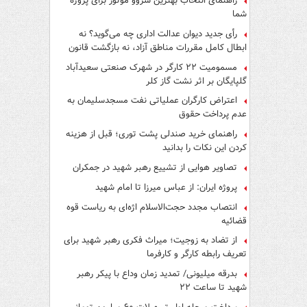
راهنمای انتخاب بهترین سروو موتور برای پروژه
شما
رأی جدید دیوان عدالت اداری چه می‌گوید؟ نه
ابطال کامل مقررات مناطق آزاد، نه بازگشت قانون
کار
مسمومیت ۲۲ کارگر در شهرک صنعتی سعیدآباد
گلپایگان بر اثر نشت گاز کلر
اعتراض کارگران عملیاتی نفت مسجدسلیمان به
عدم پرداخت حقوق
راهنمای خرید صندلی پشت توری؛ قبل از هزینه
کردن این نکات را بدانید
تصاویر هوایی از تشییع رهبر شهید در جمکران
پروژه ایران: از عباس میرزا تا امام شهید
انتصاب مجدد حجت‌الاسلام اژه‌ای به ریاست قوه‌
قضائیه
از تضاد به زوجیت؛ میراث فکری رهبر شهید برای
تعریف رابطه کارگر و کارفرما
بدرقه میلیونی/ تمدید زمان وداع با پیکر رهبر
شهید تا ساعت ۲۲