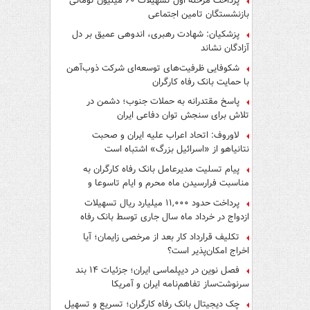
پرداخت مرحله اول تسهیلات ۶۰ میلیون تومانی
بازنشستگان تامین اجتماعی
پزشکیان: شهادت رهبری، اندوهی عمیق بر دل
آزادگان نشاند
شکوفایی ظرفیت‌های توسعه‌ای شرکت ذوب‌آهن
با حمایت‌ بانک رفاه کارگران
پاسخ مقتدرانه به حملات جنوب؛ دشمن در
تلاش برای سنجش توان دفاعی ایران
لاوروف: اتحاد اعراب علیه ایران و صحبت
نتانیاهو از «اسرائیل بزرگ» اشتباه است
پیام تسلیت مدیرعامل بانک رفاه کارگران به
مناسبت فرارسیدن ماه محرم و ایام تاسوعا و
عاشورای حسینی
پرداخت حدود ۱۱,۰۰۰ میلیارد ریال تسهیلات
ازدواج در خرداد ماه سال جاری توسط بانک رفاه
کارگران
تکلیف قرارداد کار بعد از مرخصی زایمان؛ آیا
اخراج امکان‌پذیر است؟
فصل نوین در دیپلماسی ایران؛ جزئیات ۱۴ بند
سرنوشت‌ساز تفاهم‌نامه ایران و آمریکا
چک دیجیتال بانک رفاه کارگران؛ تسریع و تسهیل