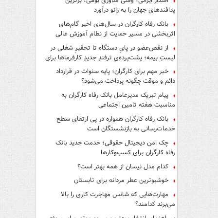
اقتدار ایرانی؛ وقتی فناوری بومی، برترین
پدافندهای جهان را به زانو درآورد
بانک رفاه کارگران در سال‌های اخیر گام‌های
اثربخشی در مسیر حمایت از نظام آموزش عالی
برداشته است
از نقص‌عضو در پایِ دستگاه تا تحقیرِ شغلی در
لیستِ بیمه؛ پشت‌پرده‌یِ ترفندِ جدیدِ کارفرماها برای
فرار از قانون چیست؟
خبر مهم برای کارگران؛ پایه سنوات در قرارداد
دائم و موقت چگونه پرداخت می‌شود؟
پیام تبریک مدیرعامل بانک رفاه کارگران به
مناسبت هفته تامین اجتماعی
بانک رفاه کارگران همواره در پی ارتقای سطح
خدمات‌رسانی به بازنشستگان است
چک امن دیجیتال حقوقی؛ خدمت جدید بانک
رفاه کارگران برای کسب‌وکارها
کدام مدل نیسان از همه بهتر است؟
خوشبوترین عطر مردانه برای تابستان
مهارت‌هایی که شانس مهاجرت کاری را بالا
می‌برند کدامند؟