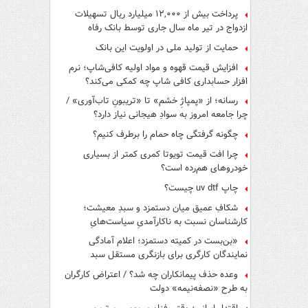
پرداخت بیش از ۱۲,۰۰۰ میلیارد ریال تسهیلات
ازدواج در تیر ماه سال جاری توسط بانک رفاه
کارگران
حمایت از تولید ملی در اولویت این بانک
افزایش قیمت قهوه و مواد اولیه کافی‌شاپ؛ نرم
افزار حسابداری کافی شاپ چه کمکی می‌کند؟
رسانه؛ از «پمپاژِ خشم» تا «تریبونِ تاب‌آوری» /
چرا جامعه امروز به سوادِ هیجانی نیاز دارد؟
چگونه گرفتگی چاه حمام را برطرف کنیم؟
چرا افت قیمت تویوتا کمری کمتر از بسیاری
خودروهای هم‌رده است؟
چاپ uv dtf چیست؟
شکافِ عمیق میان دستمزد و سبدِ معیشت؛
کارشناسان نسبت به ناکارآمدیِ سیاست‌هایِ
حمایتی هشدار دادند
«بن‌بست در کمیته دستمزد؛ اعلام آمادگی
نمایندگان کارگری برای بازنگری مستقل سبد
معیشت»
وعده حذف پیمانکاران چه شد؟ / اعتراض کارگران
به طرح «نصفه‌نیمه» دولت