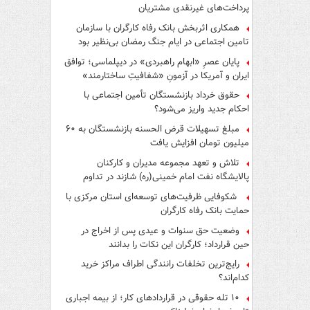
پرداخت‌های غیرنقدی مشتریان
همکاری اثربخش بانک رفاه کارگران با سازمان
تامین اجتماعی در ایام جنگ رمضان بی‌نظیر بود
پایان عصرِ «ابهام راهبردی» در دیپلماسی؛ توافق
ایران و آمریکا در آزمونِ «شفافیتِ ساختارمند»
حقوق خرداد بازنشستگان تأمین اجتماعی با
احکام جدید واریز می‌شود؟
مبلغ تسهیلات قرض الحسنه بازنشستگان به ۶۰
میلیون تومان افزایش یافت
تلاش و تعهد مجموعه مدیران و کارکنان
پالایشگاه نفت امام خمینی(ره) شازند در تداوم
تولید در ایام جنگ رمضان، شایسته قدردانی است
شکوفایی ظرفیت‌های توسعه‌ای استان مرکزی با
حمایت بانک رفاه کارگران
وضعیت حق سنوات و عیدی پس از اخراج در
حین قرارداد؛ کارگران این نکات را بدانند
رایج‌ترین تخلفات رانندگی اطراف مراکز خرید
کدام‌اند؟
۱۰ تله حقوقی در قراردادهای کار؛ از بیمه اجباری