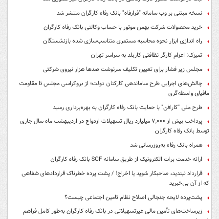
نسخه مبتنی بر وب سامانه "فرارفاه" بانک رفاه کارگران منتشر شد
خرید محصولات شرکت بهمن موتور با حساب وکالتی بانک رفاه کارگران
راه اندازی ابزار نحوه محاسبه مستمری متناسب‌سازی شده بازنشستگان
تمیزک: اعزام کارگر نظافتی کاربلد به سراسر تهران
مجلس زیر فشار برای تعیین تکلیف سرنوشت صدها هزار نیروی شرکتی
چالش‌های اجرایی طرح ساماندهی کارکنان دولت؛ از بروکراسی مجلس تا مقاومت
مافیای واسطه‌گری
طرح ملی "کارافن" با حمایت بانک رفاه کارگران به بهره‌برداری رسید
پرداخت بیش از ۷,۰۰۰ میلیارد ریال تسهیلات ازدواج در اردیبهشت ماه سال جاری
توسط بانک رفاه کارگران
همراه بانک رفاه به‌روزرسانی شد
ارائه خدمت برات الکترونیک از طریق سامانه SCF بانک رفاه کارگران
قرارداد نبندید، صاحبکار شوید یا اخراج! / پشت پرده خطرناک قراردادهای شفاهی
که از آن بی‌خبرید
پشت‌پرده لایحه جنجالی اصلاح نظام تامین اجتماعی چیست؟
زیرساخت‌های تأمین مالی غیرتسهیلاتی در بانک رفاه کارگران به‌طور کامل فراهم