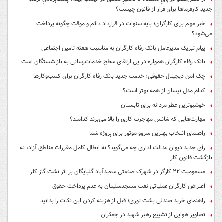
جدیدِ کارفرماها برای فرار از قانون چیست؟
خبر مهم برای کارگران؛ پایه سنوات در قرارداد دائم و موقت چگونه پرداخت
می‌شود؟
پیام تبریک مدیرعامل بانک رفاه کارگران به مناسبت هفته تامین اجتماعی
بانک رفاه کارگران همواره در پی ارتقای سطح خدمات‌رسانی به بازنشستگان است
چک امن دیجیتال حقوقی؛ خدمت جدید بانک رفاه کارگران برای کسب‌وکارها
کدام مدل نیسان از همه بهتر است؟
خوشبوترین عطر مردانه برای تابستان
مهارت‌هایی که شانس مهاجرت کاری را بالا می‌برند کدامند؟
راهنمای انتخاب بهترین سروو موتور برای پروژه شما
رأی جدید دیوان عدالت اداری چه می‌گوید؟ نه ابطال کامل مقررات مناطق آزاد، نه
بازگشت قانون کار
مسمومیت ۲۲ کارگر در شهرک صنعتی سعیدآباد گلپایگان بر اثر نشت گاز کلر
اعتراض کارگران عملیاتی نفت مسجدسلیمان به عدم پرداخت حقوق
راهنمای خرید صندلی پشت توری؛ قبل از هزینه کردن این نکات را بدانید
تصاویر هوایی از تشییع رهبر شهید در جمکران