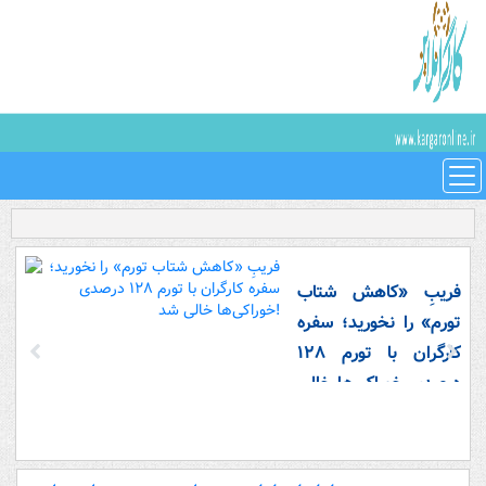
فریبِ «کاهش شتاب
تورم» را نخورید؛ سفره
کارگران با تورم ۱۲۸
درصدی خوراکی‌ها خالی
شد!