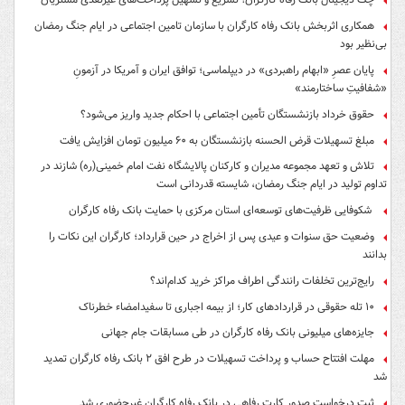
همکاری اثربخش بانک رفاه کارگران با سازمان تامین اجتماعی در ایام جنگ رمضان
بی‌نظیر بود
پایان عصرِ «ابهام راهبردی» در دیپلماسی؛ توافق ایران و آمریکا در آزمونِ
«شفافیتِ ساختارمند»
حقوق خرداد بازنشستگان تأمین اجتماعی با احکام جدید واریز می‌شود؟
مبلغ تسهیلات قرض الحسنه بازنشستگان به ۶۰ میلیون تومان افزایش یافت
تلاش و تعهد مجموعه مدیران و کارکنان پالایشگاه نفت امام خمینی(ره) شازند در
تداوم تولید در ایام جنگ رمضان، شایسته قدردانی است
شکوفایی ظرفیت‌های توسعه‌ای استان مرکزی با حمایت بانک رفاه کارگران
وضعیت حق سنوات و عیدی پس از اخراج در حین قرارداد؛ کارگران این نکات را
بدانند
رایج‌ترین تخلفات رانندگی اطراف مراکز خرید کدام‌اند؟
۱۰ تله حقوقی در قراردادهای کار؛ از بیمه اجباری تا سفیدامضاء خطرناک
جایزه‌های میلیونی بانک رفاه کارگران در طی مسابقات جام جهانی
مهلت افتتاح حساب و پرداخت تسهیلات در طرح افق ۲ بانک رفاه کارگران تمدید
شد
ثبت درخواست صدور کارت رفاهی در بانک رفاه کارگران غیرحضوری شد