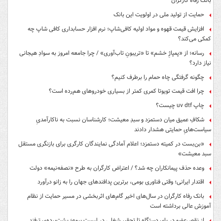
بانک رفاه کارگران
حمایت از تولید ملی در اولویت این بانک
افزایش قیمت قهوه و مواد اولیه کافی‌شاپ؛ نرم افزار حسابداری کافی شاپ چه
کمکی می‌کند؟
رسانه؛ از «پمپاژِ خشم» تا «تریبونِ تاب‌آوری» / چرا جامعه امروز به سوادِ هیجانی
نیاز دارد؟
چگونه گرفتگی چاه حمام را برطرف کنیم؟
چرا افت قیمت تویوتا کمری کمتر از بسیاری خودروهای هم‌رده است؟
چاپ uv dtf چیست؟
شکافِ عمیق میان دستمزد و سبدِ معیشت؛ کارشناسان نسبت به ناکارآمدیِ
سیاست‌هایِ حمایتی هشدار دادند
«بن‌بست در کمیته دستمزد؛ اعلام آمادگی نمایندگان کارگری برای بازنگری مستقل
سبد معیشت»
وعده حذف پیمانکاران چه شد؟ / اعتراض کارگران به طرح «نصفه‌نیمه» دولت
اقتدار ایرانی؛ وقتی فناوری بومی، برترین پدافندهای جهان را به زانو درآورد
بانک رفاه کارگران در سال‌های اخیر گام‌های اثربخشی در مسیر حمایت از نظام
آموزش عالی برداشته است
از نقص‌عضو در پایِ دستگاه تا تحقیرِ شغلی در لیستِ بیمه؛ پشت‌پرده‌یِ ترفندِ