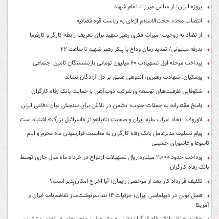
پروژه ایران: از عباس میرزا تا امام شهید
انتصاب مجدد حجت‌الاسلام اژه‌ای به ریاست قوه‌ قضائیه
از تضاد به زوجیت؛ میراث فکری رهبر شهید برای تعریف رابطه کارگر و کارفرما
بدرقه میلیونی/ تمدید زمان وداع با پیکر رهبر شهید تا ساعت ۲۲
پرداخت مرحله اول تسهیلات ۶۰ میلیون تومانی بازنشستگان تامین اجتماعی
پزشکیان: شهادت رهبری، اندوهی عمیق بر دل آزادگان نشاند
شکوفایی ظرفیت‌های توسعه‌ای شرکت ذوب‌آهن با حمایت‌ بانک رفاه کارگران
پاسخ مقتدرانه به حملات جنوب؛ دشمن در تلاش برای سنجش توان دفاعی ایران
لاوروف: اتحاد اعراب علیه ایران و صحبت نتانیاهو از «اسرائیل بزرگ» اشتباه است
پیام تسلیت مدیرعامل بانک رفاه کارگران به مناسبت فرارسیدن ماه محرم و ایام
تاسوعا و عاشورای حسینی
پرداخت حدود ۱۱,۰۰۰ میلیارد ریال تسهیلات ازدواج در خرداد ماه سال جاری توسط
بانک رفاه کارگران
تکلیف قرارداد کار بعد از مرخصی زایمان؛ آیا اخراج امکان‌پذیر است؟
فصل نوین در دیپلماسی ایران؛ جزئیات ۱۴ بند سرنوشت‌ساز تفاهم‌نامه ایران و
آمریکا
چک دیجیتال بانک رفاه کارگران؛ تسریع و تسهیل پرداخت‌های غیرنقدی مشتریان