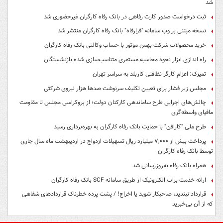
شد
ثبت درخواست صدور کارت رفاهی در بانک رفاه کارگران غیرحضوری شد
نسخه مبتنی بر وب سامانه "فرارفاه" بانک رفاه کارگران منتشر شد
خرید محصولات شرکت بهمن موتور با حساب وکالتی بانک رفاه کارگران
راه اندازی ابزار نحوه محاسبه مستمری متناسب‌سازی شده بازنشستگان
تمیزک: اعزام کارگر نظافتی کاربلد به سراسر تهران
مجلس زیر فشار برای تعیین تکلیف سرنوشت صدها هزار نیروی شرکتی
چالش‌های اجرایی طرح ساماندهی کارکنان دولت؛ از بروکراسی مجلس تا مقاومت
مافیای واسطه‌گری
طرح ملی "کارافن" با حمایت بانک رفاه کارگران به بهره‌برداری رسید
پرداخت بیش از ۷,۰۰۰ میلیارد ریال تسهیلات ازدواج در اردیبهشت ماه سال جاری
توسط بانک رفاه کارگران
همراه بانک رفاه به‌روزرسانی شد
ارائه خدمت برات الکترونیک از طریق سامانه SCF بانک رفاه کارگران
قرارداد نبندید، صاحبکار شوید یا اخراج! / پشت پرده خطرناک قراردادهای شفاهی
که از آن بی‌خبرید