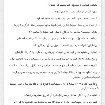
تصاویر هوایی از تشییع رهبر شهید در جمکران
پروژه ایران: از عباس میرزا تا امام شهید
انتصاب مجدد حجت‌الاسلام اژه‌ای به ریاست قوه‌ قضائیه
از تضاد به زوجیت؛ میراث فکری رهبر شهید برای تعریف رابطه کارگر و کارفرما
بدرقه میلیونی/ تمدید زمان وداع با پیکر رهبر شهید تا ساعت ۲۲
پرداخت مرحله اول تسهیلات ۶۰ میلیون تومانی بازنشستگان تامین اجتماعی
پزشکیان: شهادت رهبری، اندوهی عمیق بر دل آزادگان نشاند
شکوفایی ظرفیت‌های توسعه‌ای شرکت ذوب‌آهن با حمایت‌ بانک رفاه کارگران
پاسخ مقتدرانه به حملات جنوب؛ دشمن در تلاش برای سنجش توان دفاعی ایران
لاوروف: اتحاد اعراب علیه ایران و صحبت نتانیاهو از «اسرائیل بزرگ» اشتباه است
پیام تسلیت مدیرعامل بانک رفاه کارگران به مناسبت فرارسیدن ماه محرم و ایام
تاسوعا و عاشورای حسینی
پرداخت حدود ۱۱,۰۰۰ میلیارد ریال تسهیلات ازدواج در خرداد ماه سال جاری توسط
بانک رفاه کارگران
تکلیف قرارداد کار بعد از مرخصی زایمان؛ آیا اخراج امکان‌پذیر است؟
فصل نوین در دیپلماسی ایران؛ جزئیات ۱۴ بند سرنوشت‌ساز تفاهم‌نامه ایران و