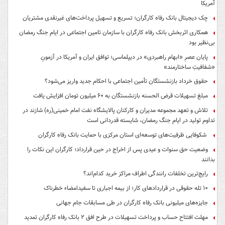
آمریکا
چک دیجیتال بانک رفاه کارگران؛ تسریع و تسهیل پرداخت‌های غیرنقدی مشتریان
همکاری اثربخش بانک رفاه کارگران با سازمان تامین اجتماعی در ایام جنگ رمضان
بی‌نظیر بود
پایان عصرِ «ابهام راهبردی» در دیپلماسی؛ توافق ایران و آمریکا در آزمونِ
«شفافیتِ ساختارمند»
حقوق خرداد بازنشستگان تأمین اجتماعی با احکام جدید واریز می‌شود؟
مبلغ تسهیلات قرض الحسنه بازنشستگان به ۶۰ میلیون تومان افزایش یافت
تلاش و تعهد مجموعه مدیران و کارکنان پالایشگاه نفت امام خمینی(ره) شازند در
تداوم تولید در ایام جنگ رمضان، شایسته قدردانی است
شکوفایی ظرفیت‌های توسعه‌ای استان مرکزی با حمایت بانک رفاه کارگران
وضعیت حق سنوات و عیدی پس از اخراج در حین قرارداد؛ کارگران این نکات را
بدانند
رایج‌ترین تخلفات رانندگی اطراف مراکز خرید کدام‌اند؟
۱۰ تله حقوقی در قراردادهای کار؛ از بیمه اجباری تا سفیدامضاء خطرناک
جایزه‌های میلیونی بانک رفاه کارگران در طی مسابقات جام جهانی
مهلت افتتاح حساب و پرداخت تسهیلات در طرح افق ۲ بانک رفاه کارگران تمدید