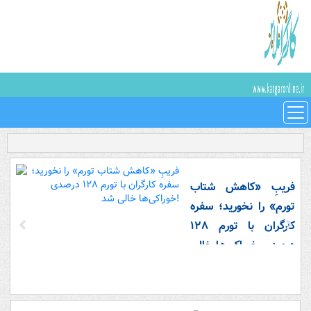
فریبِ «کاهش شتاب
تورم» را نخورید؛ سفره
کارگران با تورم ۱۲۸
درصدی خوراکی‌ها خالی
شد!