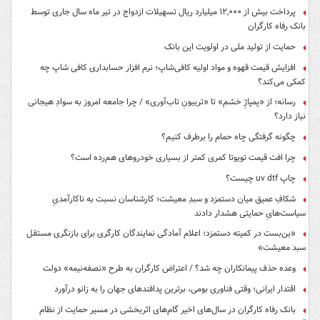
پرداخت بیش از ۱۲,۰۰۰ میلیارد ریال تسهیلات ازدواج در تیر ماه سال جاری توسط
بانک رفاه کارگران
حمایت از تولید ملی در اولویت این بانک
افزایش قیمت قهوه و مواد اولیه کافی‌شاپ؛ نرم افزار حسابداری کافی شاپ چه
کمکی می‌کند؟
رسانه؛ از «پمپاژِ خشم» تا «تریبونِ تاب‌آوری» / چرا جامعه امروز به سوادِ هیجانی
نیاز دارد؟
چگونه گرفتگی چاه حمام را برطرف کنیم؟
چرا افت قیمت تویوتا کمری کمتر از بسیاری خودروهای هم‌رده است؟
چاپ uv dtf چیست؟
شکافِ عمیق میان دستمزد و سبدِ معیشت؛ کارشناسان نسبت به ناکارآمدیِ
سیاست‌هایِ حمایتی هشدار دادند
«بن‌بست در کمیته دستمزد؛ اعلام آمادگی نمایندگان کارگری برای بازنگری مستقل
سبد معیشت»
وعده حذف پیمانکاران چه شد؟ / اعتراض کارگران به طرح «نصفه‌نیمه» دولت
اقتدار ایرانی؛ وقتی فناوری بومی، برترین پدافندهای جهان را به زانو درآورد
بانک رفاه کارگران در سال‌های اخیر گام‌های اثربخشی در مسیر حمایت از نظام