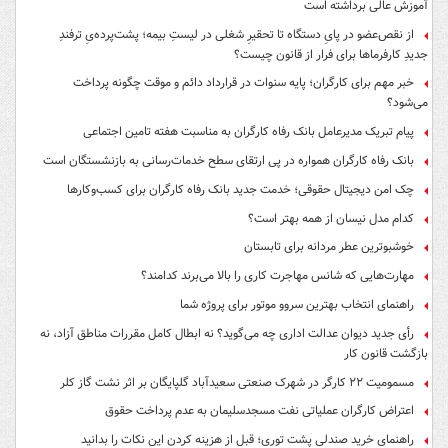
آموزش عالی برداشته است
از نقص‌عضو در پایِ دستگاه تا تحقیرِ شغلی در لیستِ بیمه؛ پشت‌پرده‌یِ ترفندِ
جدیدِ کارفرماها برای فرار از قانون چیست؟
خبر مهم برای کارگران؛ پایه سنوات در قرارداد دائم و موقت چگونه پرداخت
می‌شود؟
پیام تبریک مدیرعامل بانک رفاه کارگران به مناسبت هفته تامین اجتماعی
بانک رفاه کارگران همواره در پی ارتقای سطح خدمات‌رسانی به بازنشستگان است
چک امن دیجیتال حقوقی؛ خدمت جدید بانک رفاه کارگران برای کسب‌وکارها
کدام مدل نیسان از همه بهتر است؟
خوشبوترین عطر مردانه برای تابستان
مهارت‌هایی که شانس مهاجرت کاری را بالا می‌برند کدامند؟
راهنمای انتخاب بهترین سروو موتور برای پروژه شما
رأی جدید دیوان عدالت اداری چه می‌گوید؟ نه ابطال کامل مقررات مناطق آزاد، نه
بازگشت قانون کار
مسمومیت ۲۲ کارگر در شهرک صنعتی سعیدآباد گلپایگان بر اثر نشت گاز کلر
اعتراض کارگران عملیاتی نفت مسجدسلیمان به عدم پرداخت حقوق
راهنمای خرید صندلی پشت توری؛ قبل از هزینه کردن این نکات را بدانید