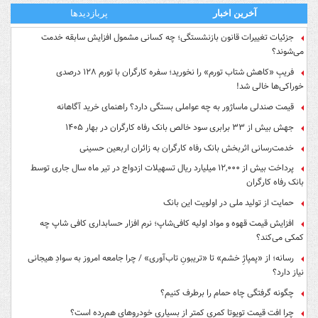
آخرین اخبار
پربازدیدها
جزئیات تغییرات قانون بازنشستگی؛ چه کسانی مشمول افزایش سابقه خدمت
می‌شوند؟
فریبِ «کاهش شتاب تورم» را نخورید؛ سفره کارگران با تورم ۱۲۸ درصدی
خوراکی‌ها خالی شد!
قیمت صندلی ماساژور به چه عواملی بستگی دارد؟ راهنمای خرید آگاهانه
جهش بیش از ۳۳ برابری سود خالص بانک رفاه کارگران در بهار ۱۴۰۵
خدمت‌رسانی اثربخش بانک رفاه کارگران به زائران اربعین حسینی
پرداخت بیش از ۱۲,۰۰۰ میلیارد ریال تسهیلات ازدواج در تیر ماه سال جاری توسط
بانک رفاه کارگران
حمایت از تولید ملی در اولویت این بانک
افزایش قیمت قهوه و مواد اولیه کافی‌شاپ؛ نرم افزار حسابداری کافی شاپ چه
کمکی می‌کند؟
رسانه؛ از «پمپاژِ خشم» تا «تریبونِ تاب‌آوری» / چرا جامعه امروز به سوادِ هیجانی
نیاز دارد؟
چگونه گرفتگی چاه حمام را برطرف کنیم؟
چرا افت قیمت تویوتا کمری کمتر از بسیاری خودروهای هم‌رده است؟