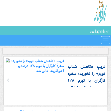
فریبِ «کاهش شتاب
تورم» را نخورید؛ سفره
کارگران با تورم ۱۲۸
درصدی خوراکی‌ها خالی
شد!