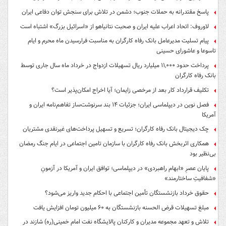
پاسخ مقتدرانه به حملات جنوب؛ دشمن در تلاش برای سنجش توان دفاعی ایران
لاوروف: اتحاد اعراب علیه ایران و صحبت نتانیاهو از «اسرائیل بزرگ» اشتباه است
پیام تسلیت مدیرعامل بانک رفاه کارگران به مناسبت فرارسیدن ماه محرم و ایام
تاسوعا و عاشورای حسینی
پرداخت حدود ۱۱,۰۰۰ میلیارد ریال تسهیلات ازدواج در خرداد ماه سال جاری توسط
بانک رفاه کارگران
تکلیف قرارداد کار بعد از مرخصی زایمان؛ آیا اخراج امکان‌پذیر است؟
فصل نوین در دیپلماسی ایران؛ جزئیات ۱۴ بند سرنوشت‌ساز تفاهم‌نامه ایران و
آمریکا
چک دیجیتال بانک رفاه کارگران؛ تسریع و تسهیل پرداخت‌های غیرنقدی مشتریان
همکاری اثربخش بانک رفاه کارگران با سازمان تامین اجتماعی در ایام جنگ رمضان
بی‌نظیر بود
پایان عصرِ «ابهام راهبردی» در دیپلماسی؛ توافق ایران و آمریکا در آزمونِ
«شفافیتِ ساختارمند»
حقوق خرداد بازنشستگان تأمین اجتماعی با احکام جدید واریز می‌شود؟
مبلغ تسهیلات قرض الحسنه بازنشستگان به ۶۰ میلیون تومان افزایش یافت
تلاش و تعهد مجموعه مدیران و کارکنان پالایشگاه نفت امام خمینی(ره) شازند در