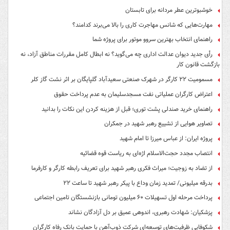
خوشبوترین عطر مردانه برای تابستان
مهارت‌هایی که شانس مهاجرت کاری را بالا می‌برند کدامند؟
راهنمای انتخاب بهترین سروو موتور برای پروژه شما
رأی جدید دیوان عدالت اداری چه می‌گوید؟ نه ابطال کامل مقررات مناطق آزاد، نه
بازگشت قانون کار
مسمومیت ۲۲ کارگر در شهرک صنعتی سعیدآباد گلپایگان بر اثر نشت گاز کلر
اعتراض کارگران عملیاتی نفت مسجدسلیمان به عدم پرداخت حقوق
راهنمای خرید صندلی پشت توری؛ قبل از هزینه کردن این نکات را بدانید
تصاویر هوایی از تشییع رهبر شهید در جمکران
پروژه ایران: از عباس میرزا تا امام شهید
انتصاب مجدد حجت‌الاسلام اژه‌ای به ریاست قوه‌ قضائیه
از تضاد به زوجیت؛ میراث فکری رهبر شهید برای تعریف رابطه کارگر و کارفرما
بدرقه میلیونی/ تمدید زمان وداع با پیکر رهبر شهید تا ساعت ۲۲
پرداخت مرحله اول تسهیلات ۶۰ میلیون تومانی بازنشستگان تامین اجتماعی
پزشکیان: شهادت رهبری، اندوهی عمیق بر دل آزادگان نشاند
شکوفایی ظرفیت‌های توسعه‌ای شرکت ذوب‌آهن با حمایت‌ بانک رفاه کارگران