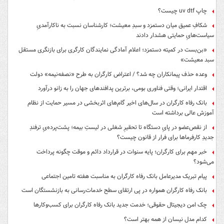
چاپ uv dtf چیست؟
شکافِ عمیق میان دستمزد و سبدِ معیشت؛ کارشناسان نسبت به ناکارآمدیِ
سیاست‌هایِ حمایتی هشدار دادند
«بن‌بست در کمیته دستمزد؛ اعلام آمادگی نمایندگان کارگری برای بازنگری مستقل
سبد معیشت»
وعده حذف پیمانکاران چه شد؟ / اعتراض کارگران به طرح «نصفه‌نیمه» دولت
اقتدار ایرانی؛ وقتی فناوری بومی، برترین پدافندهای جهان را به زانو درآورد
بانک رفاه کارگران در سال‌های اخیر گام‌های اثربخشی در مسیر حمایت از نظام
آموزش عالی برداشته است
از نقص‌عضو در پایِ دستگاه تا تحقیرِ شغلی در لیستِ بیمه؛ پشت‌پرده‌یِ ترفندِ
جدیدِ کارفرماها برای فرار از قانون چیست؟
خبر مهم برای کارگران؛ پایه سنوات در قرارداد دائم و موقت چگونه پرداخت
می‌شود؟
پیام تبریک مدیرعامل بانک رفاه کارگران به مناسبت هفته تامین اجتماعی
بانک رفاه کارگران همواره در پی ارتقای سطح خدمات‌رسانی به بازنشستگان است
چک امن دیجیتال حقوقی؛ خدمت جدید بانک رفاه کارگران برای کسب‌وکارها
کدام مدل نیسان از همه بهتر است؟