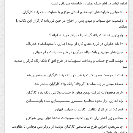
تداوم تولید در ایام جنگ رمضان، شایسته قدردانی است
شکوفایی ظرفیت‌های توسعه‌ای استان مرکزی با حمایت بانک رفاه کارگران
وضعیت حق سنوات و عیدی پس از اخراج در حین قرارداد؛ کارگران این نکات را
بدانند
رایج‌ترین تخلفات رانندگی اطراف مراکز خرید کدام‌اند؟
۱۰ تله حقوقی در قراردادهای کار؛ از بیمه اجباری تا سفیدامضاء خطرناک
جایزه‌های میلیونی بانک رفاه کارگران در طی مسابقات جام جهانی
مهلت افتتاح حساب و پرداخت تسهیلات در طرح افق ۲ بانک رفاه کارگران تمدید
شد
ثبت درخواست صدور کارت رفاهی در بانک رفاه کارگران غیرحضوری شد
نسخه مبتنی بر وب سامانه "فرارفاه" بانک رفاه کارگران منتشر شد
خرید محصولات شرکت بهمن موتور با حساب وکالتی بانک رفاه کارگران
راه اندازی ابزار نحوه محاسبه مستمری متناسب‌سازی شده بازنشستگان
تمیزک: اعزام کارگر نظافتی کاربلد به سراسر تهران
مجلس زیر فشار برای تعیین تکلیف سرنوشت صدها هزار نیروی شرکتی
چالش‌های اجرایی طرح ساماندهی کارکنان دولت؛ از بروکراسی مجلس تا مقاومت
مافیای واسطه‌گری