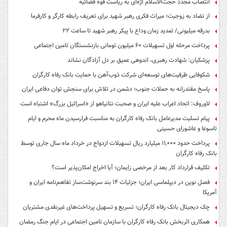
انتصاب مجدد حجت‌الاسلام اژه‌ای به ریاست قوه‌ قضائیه
از تضاد به زوجیت؛ میراث فکری رهبر شهید برای تعریف رابطه کارگر و کارفرما
بدرقه میلیونی/ تمدید زمان وداع با پیکر رهبر شهید تا ساعت ۲۲
پرداخت مرحله اول تسهیلات ۶۰ میلیون تومانی بازنشستگان تامین اجتماعی
پزشکیان: شهادت رهبری، اندوهی عمیق بر دل آزادگان نشاند
شکوفایی ظرفیت‌های توسعه‌ای شرکت ذوب‌آهن با حمایت‌ بانک رفاه کارگران
پاسخ مقتدرانه به حملات جنوب؛ دشمن در تلاش برای سنجش توان دفاعی ایران
لاوروف: اتحاد اعراب علیه ایران و صحبت نتانیاهو از «اسرائیل بزرگ» اشتباه است
پیام تسلیت مدیرعامل بانک رفاه کارگران به مناسبت فرارسیدن ماه محرم و ایام
تاسوعا و عاشورای حسینی
پرداخت حدود ۱۱,۰۰۰ میلیارد ریال تسهیلات ازدواج در خرداد ماه سال جاری توسط
بانک رفاه کارگران
تکلیف قرارداد کار بعد از مرخصی زایمان؛ آیا اخراج امکان‌پذیر است؟
فصل نوین در دیپلماسی ایران؛ جزئیات ۱۴ بند سرنوشت‌ساز تفاهم‌نامه ایران و
آمریکا
چک دیجیتال بانک رفاه کارگران؛ تسریع و تسهیل پرداخت‌های غیرنقدی مشتریان
همکاری اثربخش بانک رفاه کارگران با سازمان تامین اجتماعی در ایام جنگ رمضان