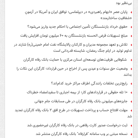
بی‌نظیر بود
پایان عصرِ «ابهام راهبردی» در دیپلماسی؛ توافق ایران و آمریکا در آزمونِ
«شفافیتِ ساختارمند»
حقوق خرداد بازنشستگان تأمین اجتماعی با احکام جدید واریز می‌شود؟
مبلغ تسهیلات قرض الحسنه بازنشستگان به ۶۰ میلیون تومان افزایش یافت
تلاش و تعهد مجموعه مدیران و کارکنان پالایشگاه نفت امام خمینی(ره) شازند در
تداوم تولید در ایام جنگ رمضان، شایسته قدردانی است
شکوفایی ظرفیت‌های توسعه‌ای استان مرکزی با حمایت بانک رفاه کارگران
وضعیت حق سنوات و عیدی پس از اخراج در حین قرارداد؛ کارگران این نکات را
بدانند
رایج‌ترین تخلفات رانندگی اطراف مراکز خرید کدام‌اند؟
۱۰ تله حقوقی در قراردادهای کار؛ از بیمه اجباری تا سفیدامضاء خطرناک
جایزه‌های میلیونی بانک رفاه کارگران در طی مسابقات جام جهانی
مهلت افتتاح حساب و پرداخت تسهیلات در طرح افق ۲ بانک رفاه کارگران تمدید
شد
ثبت درخواست صدور کارت رفاهی در بانک رفاه کارگران غیرحضوری شد
نسخه مبتنی بر وب سامانه "فرارفاه" بانک رفاه کارگران منتشر شد