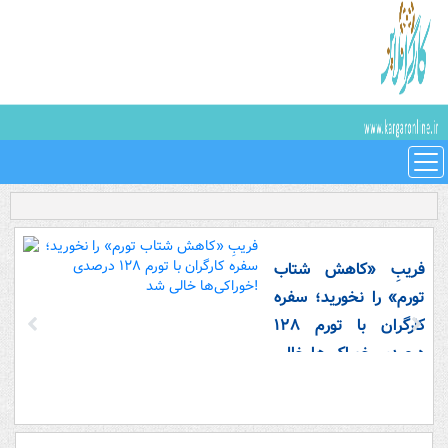
فریبِ «کاهش شتاب
تورم» را نخورید؛ سفره
کارگران با تورم ۱۲۸
درصدی خوراکی‌ها خالی
شد!