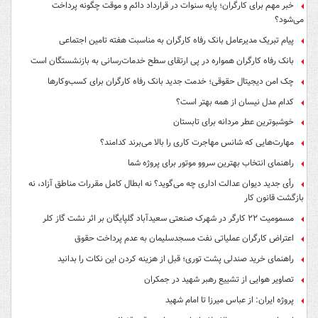
خبر مهم برای کارگران؛ پایه سنوات در قرارداد دائم و موقت چگونه پرداخت
می‌شود؟
پیام تبریک مدیرعامل بانک رفاه کارگران به مناسبت هفته تامین اجتماعی
بانک رفاه کارگران همواره در پی ارتقای سطح خدمات‌رسانی به بازنشستگان است
چک امن دیجیتال حقوقی؛ خدمت جدید بانک رفاه کارگران برای کسب‌وکارها
کدام مدل نیسان از همه بهتر است؟
خوشبوترین عطر مردانه برای تابستان
مهارت‌هایی که شانس مهاجرت کاری را بالا می‌برند کدامند؟
راهنمای انتخاب بهترین سروو موتور برای پروژه شما
رأی جدید دیوان عدالت اداری چه می‌گوید؟ نه ابطال کامل مقررات مناطق آزاد، نه
بازگشت قانون کار
مسمومیت ۲۲ کارگر در شهرک صنعتی سعیدآباد گلپایگان بر اثر نشت گاز کلر
اعتراض کارگران عملیاتی نفت مسجدسلیمان به عدم پرداخت حقوق
راهنمای خرید صندلی پشت توری؛ قبل از هزینه کردن این نکات را بدانید
تصاویر هوایی از تشییع رهبر شهید در جمکران
پروژه ایران: از عباس میرزا تا امام شهید