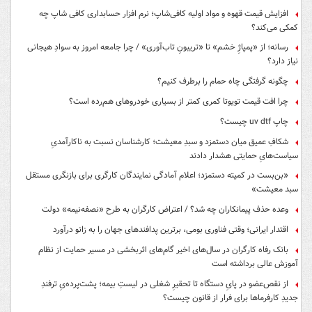
افزایش قیمت قهوه و مواد اولیه کافی‌شاپ؛ نرم افزار حسابداری کافی شاپ چه
کمکی می‌کند؟
رسانه؛ از «پمپاژِ خشم» تا «تریبونِ تاب‌آوری» / چرا جامعه امروز به سوادِ هیجانی
نیاز دارد؟
چگونه گرفتگی چاه حمام را برطرف کنیم؟
چرا افت قیمت تویوتا کمری کمتر از بسیاری خودروهای هم‌رده است؟
چاپ uv dtf چیست؟
شکافِ عمیق میان دستمزد و سبدِ معیشت؛ کارشناسان نسبت به ناکارآمدیِ
سیاست‌هایِ حمایتی هشدار دادند
«بن‌بست در کمیته دستمزد؛ اعلام آمادگی نمایندگان کارگری برای بازنگری مستقل
سبد معیشت»
وعده حذف پیمانکاران چه شد؟ / اعتراض کارگران به طرح «نصفه‌نیمه» دولت
اقتدار ایرانی؛ وقتی فناوری بومی، برترین پدافندهای جهان را به زانو درآورد
بانک رفاه کارگران در سال‌های اخیر گام‌های اثربخشی در مسیر حمایت از نظام
آموزش عالی برداشته است
از نقص‌عضو در پایِ دستگاه تا تحقیرِ شغلی در لیستِ بیمه؛ پشت‌پرده‌یِ ترفندِ
جدیدِ کارفرماها برای فرار از قانون چیست؟