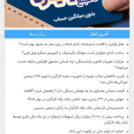
آخرین اخبار
پربازدیدها
هتل فولبرد یا اقامت با صبحانه؛ کدام انتخاب برای سفر به مشهد بهتر است؟
ساخت کدام دشوارتر است، موشک بالیستیک یا کمپرسور اسکرو اویل فری؟
جزئیات تغییرات قانون بازنشستگی؛ چه کسانی مشمول افزایش سابقه خدمت
می‌شوند؟
فریبِ «کاهش شتاب تورم» را نخورید؛ سفره کارگران با تورم ۱۲۸ درصدی
خوراکی‌ها خالی شد!
قیمت صندلی ماساژور به چه عواملی بستگی دارد؟ راهنمای خرید آگاهانه
جهش بیش از ۳۳ برابری سود خالص بانک رفاه کارگران در بهار ۱۴۰۵
خدمت‌رسانی اثربخش بانک رفاه کارگران به زائران اربعین حسینی
پرداخت بیش از ۱۲,۰۰۰ میلیارد ریال تسهیلات ازدواج در تیر ماه سال جاری توسط
بانک رفاه کارگران
حمایت از تولید ملی در اولویت این بانک