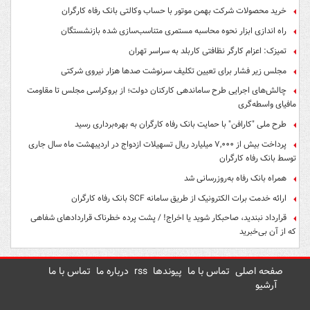
خرید محصولات شرکت بهمن موتور با حساب وکالتی بانک رفاه کارگران
راه اندازی ابزار نحوه محاسبه مستمری متناسب‌سازی شده بازنشستگان
تمیزک: اعزام کارگر نظافتی کاربلد به سراسر تهران
مجلس زیر فشار برای تعیین تکلیف سرنوشت صدها هزار نیروی شرکتی
چالش‌های اجرایی طرح ساماندهی کارکنان دولت؛ از بروکراسی مجلس تا مقاومت
مافیای واسطه‌گری
طرح ملی "کارافن" با حمایت بانک رفاه کارگران به بهره‌برداری رسید
پرداخت بیش از ۷,۰۰۰ میلیارد ریال تسهیلات ازدواج در اردیبهشت ماه سال جاری
توسط بانک رفاه کارگران
همراه بانک رفاه به‌روزرسانی شد
ارائه خدمت برات الکترونیک از طریق سامانه SCF بانک رفاه کارگران
قرارداد نبندید، صاحبکار شوید یا اخراج! / پشت پرده خطرناک قراردادهای شفاهی
که از آن بی‌خبرید
صفحه اصلی
تماس با ما
پیوندها
rss
درباره ما
تماس با ما
آرشیو