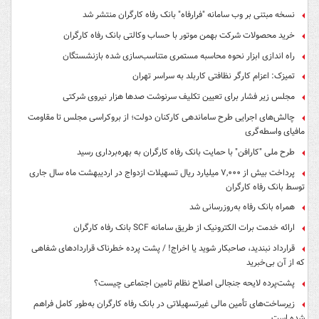
نسخه مبتنی بر وب سامانه "فرارفاه" بانک رفاه کارگران منتشر شد
خرید محصولات شرکت بهمن موتور با حساب وکالتی بانک رفاه کارگران
راه اندازی ابزار نحوه محاسبه مستمری متناسب‌سازی شده بازنشستگان
تمیزک: اعزام کارگر نظافتی کاربلد به سراسر تهران
مجلس زیر فشار برای تعیین تکلیف سرنوشت صدها هزار نیروی شرکتی
چالش‌های اجرایی طرح ساماندهی کارکنان دولت؛ از بروکراسی مجلس تا مقاومت
مافیای واسطه‌گری
طرح ملی "کارافن" با حمایت بانک رفاه کارگران به بهره‌برداری رسید
پرداخت بیش از ۷,۰۰۰ میلیارد ریال تسهیلات ازدواج در اردیبهشت ماه سال جاری
توسط بانک رفاه کارگران
همراه بانک رفاه به‌روزرسانی شد
ارائه خدمت برات الکترونیک از طریق سامانه SCF بانک رفاه کارگران
قرارداد نبندید، صاحبکار شوید یا اخراج! / پشت پرده خطرناک قراردادهای شفاهی
که از آن بی‌خبرید
پشت‌پرده لایحه جنجالی اصلاح نظام تامین اجتماعی چیست؟
زیرساخت‌های تأمین مالی غیرتسهیلاتی در بانک رفاه کارگران به‌طور کامل فراهم
شده است