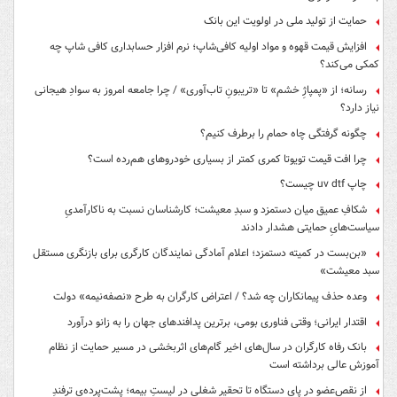
حمایت از تولید ملی در اولویت این بانک
افزایش قیمت قهوه و مواد اولیه کافی‌شاپ؛ نرم افزار حسابداری کافی شاپ چه
کمکی می‌کند؟
رسانه؛ از «پمپاژِ خشم» تا «تریبونِ تاب‌آوری» / چرا جامعه امروز به سوادِ هیجانی
نیاز دارد؟
چگونه گرفتگی چاه حمام را برطرف کنیم؟
چرا افت قیمت تویوتا کمری کمتر از بسیاری خودروهای هم‌رده است؟
چاپ uv dtf چیست؟
شکافِ عمیق میان دستمزد و سبدِ معیشت؛ کارشناسان نسبت به ناکارآمدیِ
سیاست‌هایِ حمایتی هشدار دادند
«بن‌بست در کمیته دستمزد؛ اعلام آمادگی نمایندگان کارگری برای بازنگری مستقل
سبد معیشت»
وعده حذف پیمانکاران چه شد؟ / اعتراض کارگران به طرح «نصفه‌نیمه» دولت
اقتدار ایرانی؛ وقتی فناوری بومی، برترین پدافندهای جهان را به زانو درآورد
بانک رفاه کارگران در سال‌های اخیر گام‌های اثربخشی در مسیر حمایت از نظام
آموزش عالی برداشته است
از نقص‌عضو در پایِ دستگاه تا تحقیرِ شغلی در لیستِ بیمه؛ پشت‌پرده‌یِ ترفندِ