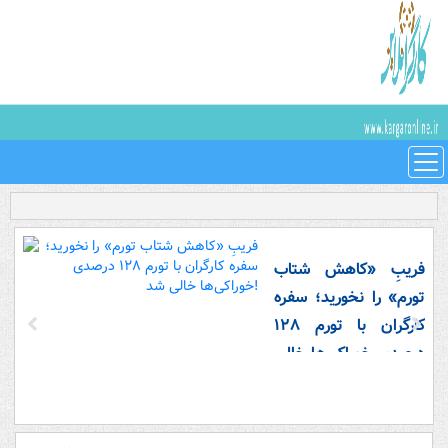
فریبِ «کاهش شتاب
تورم» را نخورید؛ سفره
کارگران با تورم ۱۲۸
درصدی خوراکی‌ها خالی
شد!