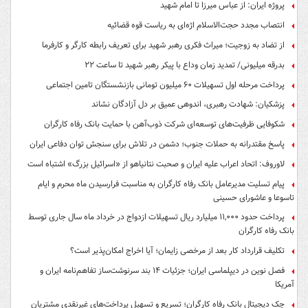
پروژه ایران: از عباس میرزا تا امام شهید
انتصاب مجدد حجت‌الاسلام اژه‌ای به ریاست قوه‌ قضائیه
از تضاد به زوجیت؛ میراث فکری رهبر شهید برای تعریف رابطه کارگر و کارفرما
بدرقه میلیونی/ تمدید زمان وداع با پیکر رهبر شهید تا ساعت ۲۲
پرداخت مرحله اول تسهیلات ۶۰ میلیون تومانی بازنشستگان تامین اجتماعی
پزشکیان: شهادت رهبری، اندوهی عمیق بر دل آزادگان نشاند
شکوفایی ظرفیت‌های توسعه‌ای شرکت ذوب‌آهن با حمایت‌ بانک رفاه کارگران
پاسخ مقتدرانه به حملات جنوب؛ دشمن در تلاش برای سنجش توان دفاعی ایران
لاوروف: اتحاد اعراب علیه ایران و صحبت نتانیاهو از «اسرائیل بزرگ» اشتباه است
پیام تسلیت مدیرعامل بانک رفاه کارگران به مناسبت فرارسیدن ماه محرم و ایام
تاسوعا و عاشورای حسینی
پرداخت حدود ۱۱,۰۰۰ میلیارد ریال تسهیلات ازدواج در خرداد ماه سال جاری توسط
بانک رفاه کارگران
تکلیف قرارداد کار بعد از مرخصی زایمان؛ آیا اخراج امکان‌پذیر است؟
فصل نوین در دیپلماسی ایران؛ جزئیات ۱۴ بند سرنوشت‌ساز تفاهم‌نامه ایران و
آمریکا
چک دیجیتال بانک رفاه کارگران؛ تسریع و تسهیل پرداخت‌های غیرنقدی مشتریان