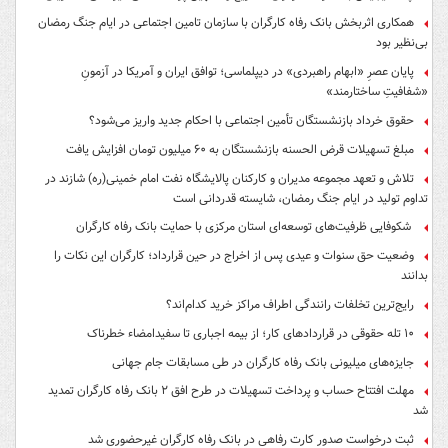
همکاری اثربخش بانک رفاه کارگران با سازمان تامین اجتماعی در ایام جنگ رمضان
بی‌نظیر بود
پایان عصرِ «ابهام راهبردی» در دیپلماسی؛ توافق ایران و آمریکا در آزمونِ
«شفافیتِ ساختارمند»
حقوق خرداد بازنشستگان تأمین اجتماعی با احکام جدید واریز می‌شود؟
مبلغ تسهیلات قرض الحسنه بازنشستگان به ۶۰ میلیون تومان افزایش یافت
تلاش و تعهد مجموعه مدیران و کارکنان پالایشگاه نفت امام خمینی(ره) شازند در
تداوم تولید در ایام جنگ رمضان، شایسته قدردانی است
شکوفایی ظرفیت‌های توسعه‌ای استان مرکزی با حمایت بانک رفاه کارگران
وضعیت حق سنوات و عیدی پس از اخراج در حین قرارداد؛ کارگران این نکات را
بدانند
رایج‌ترین تخلفات رانندگی اطراف مراکز خرید کدام‌اند؟
۱۰ تله حقوقی در قراردادهای کار؛ از بیمه اجباری تا سفیدامضاء خطرناک
جایزه‌های میلیونی بانک رفاه کارگران در طی مسابقات جام جهانی
مهلت افتتاح حساب و پرداخت تسهیلات در طرح افق ۲ بانک رفاه کارگران تمدید
شد
ثبت درخواست صدور کارت رفاهی در بانک رفاه کارگران غیرحضوری شد