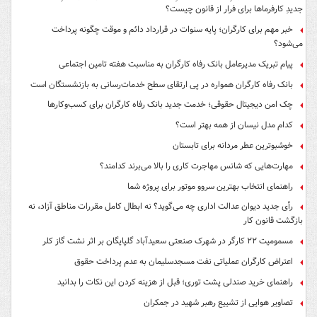
جدیدِ کارفرماها برای فرار از قانون چیست؟
خبر مهم برای کارگران؛ پایه سنوات در قرارداد دائم و موقت چگونه پرداخت
می‌شود؟
پیام تبریک مدیرعامل بانک رفاه کارگران به مناسبت هفته تامین اجتماعی
بانک رفاه کارگران همواره در پی ارتقای سطح خدمات‌رسانی به بازنشستگان است
چک امن دیجیتال حقوقی؛ خدمت جدید بانک رفاه کارگران برای کسب‌وکارها
کدام مدل نیسان از همه بهتر است؟
خوشبوترین عطر مردانه برای تابستان
مهارت‌هایی که شانس مهاجرت کاری را بالا می‌برند کدامند؟
راهنمای انتخاب بهترین سروو موتور برای پروژه شما
رأی جدید دیوان عدالت اداری چه می‌گوید؟ نه ابطال کامل مقررات مناطق آزاد، نه
بازگشت قانون کار
مسمومیت ۲۲ کارگر در شهرک صنعتی سعیدآباد گلپایگان بر اثر نشت گاز کلر
اعتراض کارگران عملیاتی نفت مسجدسلیمان به عدم پرداخت حقوق
راهنمای خرید صندلی پشت توری؛ قبل از هزینه کردن این نکات را بدانید
تصاویر هوایی از تشییع رهبر شهید در جمکران