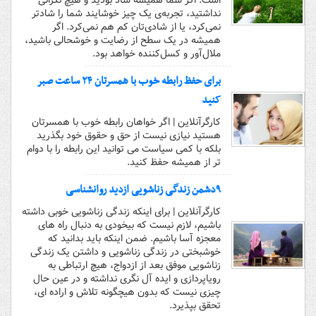
است. اگر شما همیشه شاد بودید و هیچ نگرانی
نداشتید، تجربه‌ی یک چیز خوشایند شما را شادتر
نمی‌کرد، یا از شادی‌تان کم هم نمی‌کرد. اگر
همیشه در یک سطح از رضایت و خوشحالی باشید،
ملال‌آور و کسل‌کننده خواهد بود.
برای حفظ رابطه خوب با همسرتان ۲۴ ساعت صبر
کنید
کارگرآنلاین | اگر خواهان رابطه خوب با همسرتان
هستید نیازی نیست از حق و حقوق خود بگذرید
بلکه با کمی سیاست می توانید این رابطه را با دوام
تر از همیشه حفظ کنید.
۹دشمن زندگی زناشویی ازدید روانشناسی
کارگرآنلاین | برای اینکه زندگی زناشویی خوبی داشته
باشیم، لازم نیست که بیخودی به دنبال راه های
معجزه آسا باشیم. ضمن اینکه باید بدانید که
خوشبختی در زندگی زناشویی و داشتن یک زندگی
زناشویی موفق بعد از ازدواج، هیچ ارتباطی به
رویاپردازی و ایده آل نگری نداشته و در عین حال
چیزی نیست که بدون هیچگونه تلاش و اراده ای،
تحقق بپذیرد.