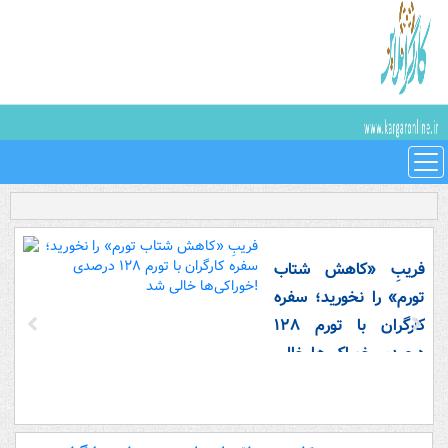
فریبِ «کاهش شتاب
تورم» را نخورید؛ سفره
کارگران با تورم ۱۲۸
درصدی خوراکی‌ها خالی
شد!