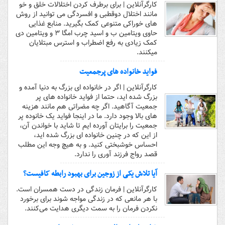
کارگرآنلاین | برای برطرف کردن اختلالات خلق و خو
مانند اختلال دوقطبی و افسردگی می توانید از روش
های خوراکی متنوعی کمک بگیرید. منابع غذایی
حاوی ویتامین ب و اسید چرب امگا ۳ و ویتامین دی
کمک زیادی به رفع اضطراب و استرس مبتلایان
میکنند.
فواید خانواده های پرجمعیت
کارگرآنلاین | اگر در خانواده ای بزرگ به دنیا آمده‌ و
بزرگ شده اید، حتما از فواید خانواده های پر
جمعیت آگاهید. اگر چه مضراتی هم مانند هزینه
های بالا وجود دارد. ما در اینجا فواید یک خانوده پر
جمعیت را برایتان آورده ایم تا شاید با خواندن آن،
از این که در چنین خانواده ای بزرگ شده اید،
احساس خوشبختی کنید. و به هیچ وجه این مطلب
قصد رواج فرزند آوری را ندارد.
آیا تلاش یکی از زوجین برای بهبود رابطه کافیست؟
کارگرآنلاین | فرمان زندگی در دست همسران است.
با هر مانعی که در زندگی مواجه شوند برای برخورد
نکردن فرمان را به سمت دیگری هدایت می‌کنند.