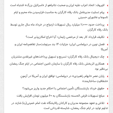
لاوروف: اتحاد اعراب علیه ایران و صحبت نتانیاهو از «اسرائیل بزرگ» اشتباه است
پیام تسلیت مدیرعامل بانک رفاه کارگران به مناسبت فرارسیدن ماه محرم و ایام
تاسوعا و عاشورای حسینی
پرداخت حدود ۱۱,۰۰۰ میلیارد ریال تسهیلات ازدواج در خرداد ماه سال جاری توسط
بانک رفاه کارگران
تکلیف قرارداد کار بعد از مرخصی زایمان؛ آیا اخراج امکان‌پذیر است؟
فصل نوین در دیپلماسی ایران؛ جزئیات ۱۴ بند سرنوشت‌ساز تفاهم‌نامه ایران و
آمریکا
چک دیجیتال بانک رفاه کارگران؛ تسریع و تسهیل پرداخت‌های غیرنقدی مشتریان
همکاری اثربخش بانک رفاه کارگران با سازمان تامین اجتماعی در ایام جنگ رمضان
بی‌نظیر بود
پایان عصرِ «ابهام راهبردی» در دیپلماسی؛ توافق ایران و آمریکا در آزمونِ
«شفافیتِ ساختارمند»
حقوق خرداد بازنشستگان تأمین اجتماعی با احکام جدید واریز می‌شود؟
مبلغ تسهیلات قرض الحسنه بازنشستگان به ۶۰ میلیون تومان افزایش یافت
تلاش و تعهد مجموعه مدیران و کارکنان پالایشگاه نفت امام خمینی(ره) شازند در
تداوم تولید در ایام جنگ رمضان، شایسته قدردانی است