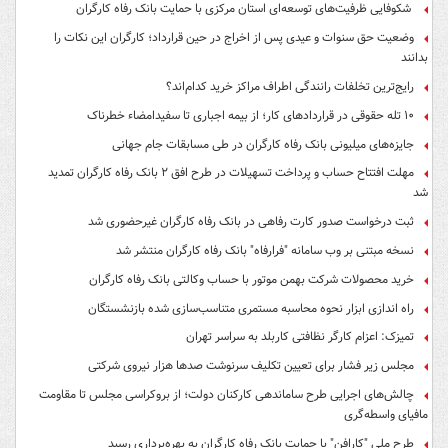
شکوفایی ظرفیت‌های توسعه‌ای استان مرکزی با حمایت بانک رفاه کارگران
وضعیت حق سنوات و عیدی پس از اخراج در حین قرارداد؛ کارگران این نکات را
بدانند
رایج‌ترین تخلفات رانندگی اطراف مراکز خرید کدام‌اند؟
۱۰ تله حقوقی در قراردادهای کار؛ از بیمه اجباری تا سفیدامضاء خطرناک
جایزه‌های میلیونی بانک رفاه کارگران در طی مسابقات جام جهانی
مهلت افتتاح حساب و پرداخت تسهیلات در طرح افق ۲ بانک رفاه کارگران تمدید
شد
ثبت درخواست صدور کارت رفاهی در بانک رفاه کارگران غیرحضوری شد
نسخه مبتنی بر وب سامانه "فرارفاه" بانک رفاه کارگران منتشر شد
خرید محصولات شرکت بهمن موتور با حساب وکالتی بانک رفاه کارگران
راه اندازی ابزار نحوه محاسبه مستمری متناسب‌سازی شده بازنشستگان
تمیزک: اعزام کارگر نظافتی کاربلد به سراسر تهران
مجلس زیر فشار برای تعیین تکلیف سرنوشت صدها هزار نیروی شرکتی
چالش‌های اجرایی طرح ساماندهی کارکنان دولت؛ از بروکراسی مجلس تا مقاومت
مافیای واسطه‌گری
طرح ملی "کارافن" با حمایت بانک رفاه کارگران به بهره‌برداری رسید