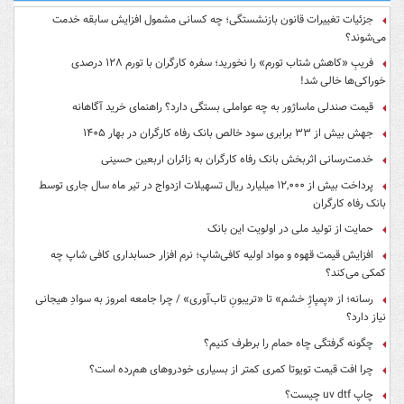
جزئیات تغییرات قانون بازنشستگی؛ چه کسانی مشمول افزایش سابقه خدمت
می‌شوند؟
فریبِ «کاهش شتاب تورم» را نخورید؛ سفره کارگران با تورم ۱۲۸ درصدی
خوراکی‌ها خالی شد!
قیمت صندلی ماساژور به چه عواملی بستگی دارد؟ راهنمای خرید آگاهانه
جهش بیش از ۳۳ برابری سود خالص بانک رفاه کارگران در بهار ۱۴۰۵
خدمت‌رسانی اثربخش بانک رفاه کارگران به زائران اربعین حسینی
پرداخت بیش از ۱۲,۰۰۰ میلیارد ریال تسهیلات ازدواج در تیر ماه سال جاری توسط
بانک رفاه کارگران
حمایت از تولید ملی در اولویت این بانک
افزایش قیمت قهوه و مواد اولیه کافی‌شاپ؛ نرم افزار حسابداری کافی شاپ چه
کمکی می‌کند؟
رسانه؛ از «پمپاژِ خشم» تا «تریبونِ تاب‌آوری» / چرا جامعه امروز به سوادِ هیجانی
نیاز دارد؟
چگونه گرفتگی چاه حمام را برطرف کنیم؟
چرا افت قیمت تویوتا کمری کمتر از بسیاری خودروهای هم‌رده است؟
چاپ uv dtf چیست؟