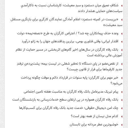
شکافِ عمیق میان دستمزد و سبدِ معیشت؛ کارشناسان نسبت به ناکارآمدیِ
سیاست‌هایِ حمایتی هشدار دادند
«بن‌بست در کمیته دستمزد؛ اعلام آمادگی نمایندگان کارگری برای بازنگری مستقل
سبد معیشت»
وعده حذف پیمانکاران چه شد؟ / اعتراض کارگران به طرح «نصفه‌نیمه» دولت
اقتدار ایرانی؛ وقتی فناوری بومی، برترین پدافندهای جهان را به زانو درآورد
بانک رفاه کارگران در سال‌های اخیر گام‌های اثربخشی در مسیر حمایت از نظام
آموزش عالی برداشته است
از نقص‌عضو در پایِ دستگاه تا تحقیرِ شغلی در لیستِ بیمه؛ پشت‌پرده‌یِ ترفندِ
جدیدِ کارفرماها برای فرار از قانون چیست؟
خبر مهم برای کارگران؛ پایه سنوات در قرارداد دائم و موقت چگونه پرداخت
می‌شود؟
پیام تبریک مدیرعامل بانک رفاه کارگران به مناسبت هفته تامین اجتماعی
بانک رفاه کارگران همواره در پی ارتقای سطح خدمات‌رسانی به بازنشستگان است
چک امن دیجیتال حقوقی؛ خدمت جدید بانک رفاه کارگران برای کسب‌وکارها
کدام مدل نیسان از همه بهتر است؟
خوشبوترین عطر مردانه برای تابستان