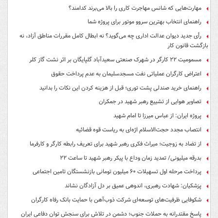
مهارت‌هایی که شانس مهاجرت کاری را بالا می‌برند کدامند؟
راهنمای انتخاب بهترین سروو موتور برای پروژه شما
رأی جدید دیوان عدالت اداری چه می‌گوید؟ نه ابطال کامل مقررات مناطق آزاد، نه
بازگشت قانون کار
مسمومیت ۲۲ کارگر در شهرک صنعتی سعیدآباد گلپایگان بر اثر نشت گاز کلر
اعتراض کارگران عملیاتی نفت مسجدسلیمان به عدم پرداخت حقوق
راهنمای خرید صندلی پشت توری؛ قبل از هزینه کردن این نکات را بدانید
تصاویر هوایی از تشییع رهبر شهید در جمکران
پروژه ایران: از عباس میرزا تا امام شهید
انتصاب مجدد حجت‌الاسلام اژه‌ای به ریاست قوه‌ قضائیه
از تضاد به زوجیت؛ میراث فکری رهبر شهید برای تعریف رابطه کارگر و کارفرما
بدرقه میلیونی/ تمدید زمان وداع با پیکر رهبر شهید تا ساعت ۲۲
پرداخت مرحله اول تسهیلات ۶۰ میلیون تومانی بازنشستگان تامین اجتماعی
پزشکیان: شهادت رهبری، اندوهی عمیق بر دل آزادگان نشاند
شکوفایی ظرفیت‌های توسعه‌ای شرکت ذوب‌آهن با حمایت‌ بانک رفاه کارگران
پاسخ مقتدرانه به حملات جنوب؛ دشمن در تلاش برای سنجش توان دفاعی ایران