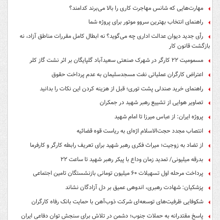
مهارت‌هایی که شانس مهاجرت کاری را بالا می‌برند کدامند؟
راهنمای انتخاب بهترین سروو موتور برای پروژه شما
رأی جدید دیوان عدالت اداری چه می‌گوید؟ نه ابطال کامل مقررات مناطق آزاد، نه
بازگشت قانون کار
مسمومیت ۲۲ کارگر در شهرک صنعتی سعیدآباد گلپایگان بر اثر نشت گاز کلر
اعتراض کارگران عملیاتی نفت مسجدسلیمان به عدم پرداخت حقوق
راهنمای خرید صندلی پشت توری؛ قبل از هزینه کردن این نکات را بدانید
تصاویر هوایی از تشییع رهبر شهید در جمکران
پروژه ایران: از عباس میرزا تا امام شهید
انتصاب مجدد حجت‌الاسلام اژه‌ای به ریاست قوه‌ قضائیه
از تضاد به زوجیت؛ میراث فکری رهبر شهید برای تعریف رابطه کارگر و کارفرما
بدرقه میلیونی/ تمدید زمان وداع با پیکر رهبر شهید تا ساعت ۲۲
پرداخت مرحله اول تسهیلات ۶۰ میلیون تومانی بازنشستگان تامین اجتماعی
پزشکیان: شهادت رهبری، اندوهی عمیق بر دل آزادگان نشاند
شکوفایی ظرفیت‌های توسعه‌ای شرکت ذوب‌آهن با حمایت‌ بانک رفاه کارگران
پاسخ مقتدرانه به حملات جنوب؛ دشمن در تلاش برای سنجش توان دفاعی ایران