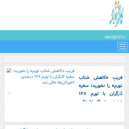
فریبِ «کاهش شتاب
تورم» را نخورید؛ سفره
کارگران با تورم ۱۲۸
درصدی خوراکی‌ها خالی
شد!