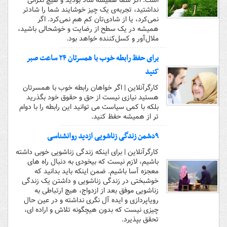
است. اگر شما همیشه شاد بودید و هیچ نگرانی
نداشتید، تجربه‌ی یک چیز خوشایند شما را شادتر
نمی‌کرد، یا از شادی‌تان کم هم نمی‌کرد. اگر
همیشه در یک سطح از رضایت و خوشحالی باشید،
ملال‌آور و کسل‌کننده خواهد بود.
برای حفظ رابطه خوب با همسرتان ۲۴ ساعت صبر
کنید
کارگرآنلاین | اگر خواهان رابطه خوب با همسرتان
هستید نیازی نیست از حق و حقوق خود بگذرید
بلکه با کمی سیاست می توانید این رابطه را با دوام
تر از همیشه حفظ کنید.
۹دشمن زندگی زناشویی ازدید روانشناسی
کارگرآنلاین | برای اینکه زندگی زناشویی خوبی داشته
باشیم، لازم نیست که بیخودی به دنبال راه های
معجزه آسا باشیم. ضمن اینکه باید بدانید که
خوشبختی در زندگی زناشویی و داشتن یک زندگی
زناشویی موفق بعد از ازدواج، هیچ ارتباطی به
رویاپردازی و ایده آل نگری نداشته و در عین حال
چیزی نیست که بدون هیچگونه تلاش و اراده ای،
تحقق بپذیرد.