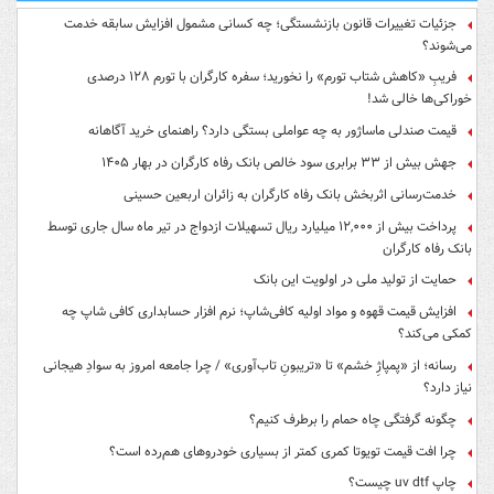
جزئیات تغییرات قانون بازنشستگی؛ چه کسانی مشمول افزایش سابقه خدمت
می‌شوند؟
فریبِ «کاهش شتاب تورم» را نخورید؛ سفره کارگران با تورم ۱۲۸ درصدی
خوراکی‌ها خالی شد!
قیمت صندلی ماساژور به چه عواملی بستگی دارد؟ راهنمای خرید آگاهانه
جهش بیش از ۳۳ برابری سود خالص بانک رفاه کارگران در بهار ۱۴۰۵
خدمت‌رسانی اثربخش بانک رفاه کارگران به زائران اربعین حسینی
پرداخت بیش از ۱۲,۰۰۰ میلیارد ریال تسهیلات ازدواج در تیر ماه سال جاری توسط
بانک رفاه کارگران
حمایت از تولید ملی در اولویت این بانک
افزایش قیمت قهوه و مواد اولیه کافی‌شاپ؛ نرم افزار حسابداری کافی شاپ چه
کمکی می‌کند؟
رسانه؛ از «پمپاژِ خشم» تا «تریبونِ تاب‌آوری» / چرا جامعه امروز به سوادِ هیجانی
نیاز دارد؟
چگونه گرفتگی چاه حمام را برطرف کنیم؟
چرا افت قیمت تویوتا کمری کمتر از بسیاری خودروهای هم‌رده است؟
چاپ uv dtf چیست؟