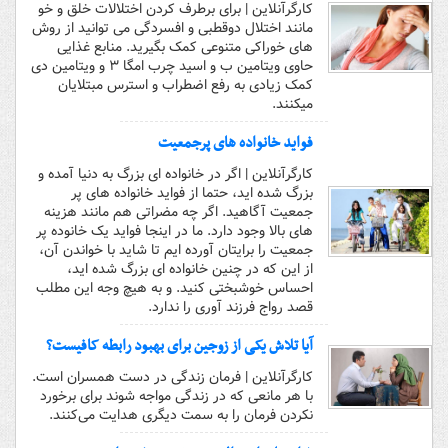
کارگرآنلاین | برای برطرف کردن اختلالات خلق و خو
مانند اختلال دوقطبی و افسردگی می توانید از روش
های خوراکی متنوعی کمک بگیرید. منابع غذایی
حاوی ویتامین ب و اسید چرب امگا ۳ و ویتامین دی
کمک زیادی به رفع اضطراب و استرس مبتلایان
میکنند.
فواید خانواده های پرجمعیت
کارگرآنلاین | اگر در خانواده ای بزرگ به دنیا آمده‌ و
بزرگ شده اید، حتما از فواید خانواده های پر
جمعیت آگاهید. اگر چه مضراتی هم مانند هزینه
های بالا وجود دارد. ما در اینجا فواید یک خانوده پر
جمعیت را برایتان آورده ایم تا شاید با خواندن آن،
از این که در چنین خانواده ای بزرگ شده اید،
احساس خوشبختی کنید. و به هیچ وجه این مطلب
قصد رواج فرزند آوری را ندارد.
آیا تلاش یکی از زوجین برای بهبود رابطه کافیست؟
کارگرآنلاین | فرمان زندگی در دست همسران است.
با هر مانعی که در زندگی مواجه شوند برای برخورد
نکردن فرمان را به سمت دیگری هدایت می‌کنند.