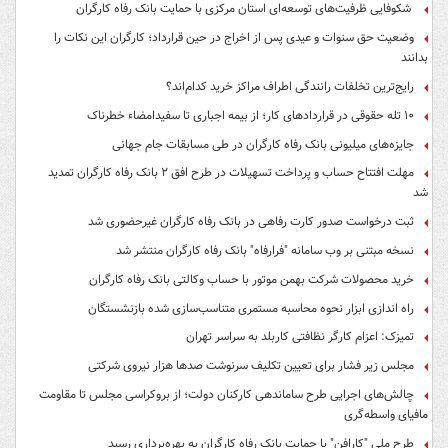
شکوفایی ظرفیت‌های توسعه‌ای استان مرکزی با حمایت بانک رفاه کارگران
وضعیت حق سنوات و عیدی پس از اخراج در حین قرارداد؛ کارگران این نکات را
بدانند
رایج‌ترین تخلفات رانندگی اطراف مراکز خرید کدام‌اند؟
۱۰ تله حقوقی در قراردادهای کار؛ از بیمه اجباری تا سفیدامضاء خطرناک
جایزه‌های میلیونی بانک رفاه کارگران در طی مسابقات جام جهانی
مهلت افتتاح حساب و پرداخت تسهیلات در طرح افق ۲ بانک رفاه کارگران تمدید
شد
ثبت درخواست صدور کارت رفاهی در بانک رفاه کارگران غیرحضوری شد
نسخه مبتنی بر وب سامانه "فرارفاه" بانک رفاه کارگران منتشر شد
خرید محصولات شرکت بهمن موتور با حساب وکالتی بانک رفاه کارگران
راه اندازی ابزار نحوه محاسبه مستمری متناسب‌سازی شده بازنشستگان
تمیزک: اعزام کارگر نظافتی کاربلد به سراسر تهران
مجلس زیر فشار برای تعیین تکلیف سرنوشت صدها هزار نیروی شرکتی
چالش‌های اجرایی طرح ساماندهی کارکنان دولت؛ از بروکراسی مجلس تا مقاومت
مافیای واسطه‌گری
طرح ملی "کارافن" با حمایت بانک رفاه کارگران به بهره‌برداری رسید