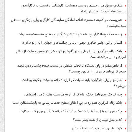
شکافِ عمیق میان دستمزد و سبدِ معیشت؛ کارشناسان نسبت به ناکارآمدیِ
سیاست‌هایِ حمایتی هشدار دادند
«بن‌بست در کمیته دستمزد؛ اعلام آمادگی نمایندگان کارگری برای بازنگری مستقل
سبد معیشت»
وعده حذف پیمانکاران چه شد؟ / اعتراض کارگران به طرح «نصفه‌نیمه» دولت
اقتدار ایرانی؛ وقتی فناوری بومی، برترین پدافندهای جهان را به زانو درآورد
بانک رفاه کارگران در سال‌های اخیر گام‌های اثربخشی در مسیر حمایت از نظام
آموزش عالی برداشته است
از نقص‌عضو در پایِ دستگاه تا تحقیرِ شغلی در لیستِ بیمه؛ پشت‌پرده‌یِ ترفندِ
جدیدِ کارفرماها برای فرار از قانون چیست؟
خبر مهم برای کارگران؛ پایه سنوات در قرارداد دائم و موقت چگونه پرداخت
می‌شود؟
پیام تبریک مدیرعامل بانک رفاه کارگران به مناسبت هفته تامین اجتماعی
بانک رفاه کارگران همواره در پی ارتقای سطح خدمات‌رسانی به بازنشستگان است
چک امن دیجیتال حقوقی؛ خدمت جدید بانک رفاه کارگران برای کسب‌وکارها
کدام مدل نیسان از همه بهتر است؟
خوشبوترین عطر مردانه برای تابستان