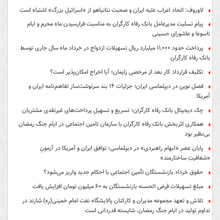
لاوروف: اتحاد اعراب علیه ایران و صحبت نتانیاهو از «اسرائیل بزرگ» اشتباه است
پیام تسلیت مدیرعامل بانک رفاه کارگران به مناسبت فرارسیدن ماه محرم و ایام
تاسوعا و عاشورای حسینی
پرداخت حدود ۱۱,۰۰۰ میلیارد ریال تسهیلات ازدواج در خرداد ماه سال جاری توسط
بانک رفاه کارگران
تکلیف قرارداد کار بعد از مرخصی زایمان؛ آیا اخراج امکان‌پذیر است؟
فصل نوین در دیپلماسی ایران؛ جزئیات ۱۴ بند سرنوشت‌ساز تفاهم‌نامه ایران و
آمریکا
چک دیجیتال بانک رفاه کارگران؛ تسریع و تسهیل پرداخت‌های غیرنقدی مشتریان
همکاری اثربخش بانک رفاه کارگران با سازمان تامین اجتماعی در ایام جنگ رمضان
بی‌نظیر بود
پایان عصرِ «ابهام راهبردی» در دیپلماسی؛ توافق ایران و آمریکا در آزمونِ
«شفافیتِ ساختارمند»
حقوق خرداد بازنشستگان تأمین اجتماعی با احکام جدید واریز می‌شود؟
مبلغ تسهیلات قرض الحسنه بازنشستگان به ۶۰ میلیون تومان افزایش یافت
تلاش و تعهد مجموعه مدیران و کارکنان پالایشگاه نفت امام خمینی(ره) شازند در
تداوم تولید در ایام جنگ رمضان، شایسته قدردانی است