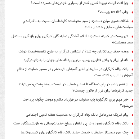
چرا افت قیمت تویوتا کمری کمتر از بسیاری خودروهای هم‌رده است؟
چاپ uv dtf چیست؟
شکافِ عمیق میان دستمزد و سبدِ معیشت؛ کارشناسان نسبت به ناکارآمدیِ
سیاست‌هایِ حمایتی هشدار دادند
«بن‌بست در کمیته دستمزد؛ اعلام آمادگی نمایندگان کارگری برای بازنگری مستقل
سبد معیشت»
وعده حذف پیمانکاران چه شد؟ / اعتراض کارگران به طرح «نصفه‌نیمه» دولت
اقتدار ایرانی؛ وقتی فناوری بومی، برترین پدافندهای جهان را به زانو درآورد
بانک رفاه کارگران در سال‌های اخیر گام‌های اثربخشی در مسیر حمایت از نظام
آموزش عالی برداشته است
از نقص‌عضو در پایِ دستگاه تا تحقیرِ شغلی در لیستِ بیمه؛ پشت‌پرده‌یِ ترفندِ
جدیدِ کارفرماها برای فرار از قانون چیست؟
خبر مهم برای کارگران؛ پایه سنوات در قرارداد دائم و موقت چگونه پرداخت
می‌شود؟
پیام تبریک مدیرعامل بانک رفاه کارگران به مناسبت هفته تامین اجتماعی
بانک رفاه کارگران همواره در پی ارتقای سطح خدمات‌رسانی به بازنشستگان است
چک امن دیجیتال حقوقی؛ خدمت جدید بانک رفاه کارگران برای کسب‌وکارها