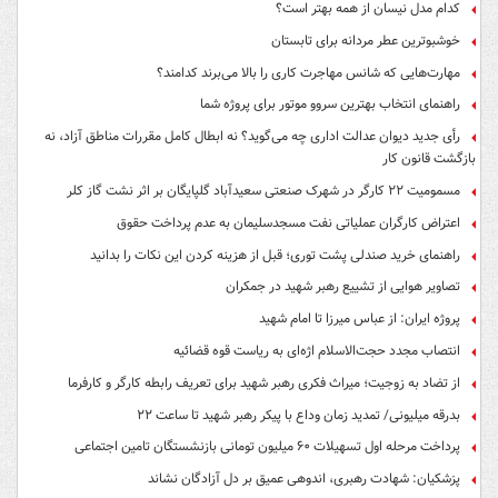
کدام مدل نیسان از همه بهتر است؟
خوشبوترین عطر مردانه برای تابستان
مهارت‌هایی که شانس مهاجرت کاری را بالا می‌برند کدامند؟
راهنمای انتخاب بهترین سروو موتور برای پروژه شما
رأی جدید دیوان عدالت اداری چه می‌گوید؟ نه ابطال کامل مقررات مناطق آزاد، نه
بازگشت قانون کار
مسمومیت ۲۲ کارگر در شهرک صنعتی سعیدآباد گلپایگان بر اثر نشت گاز کلر
اعتراض کارگران عملیاتی نفت مسجدسلیمان به عدم پرداخت حقوق
راهنمای خرید صندلی پشت توری؛ قبل از هزینه کردن این نکات را بدانید
تصاویر هوایی از تشییع رهبر شهید در جمکران
پروژه ایران: از عباس میرزا تا امام شهید
انتصاب مجدد حجت‌الاسلام اژه‌ای به ریاست قوه‌ قضائیه
از تضاد به زوجیت؛ میراث فکری رهبر شهید برای تعریف رابطه کارگر و کارفرما
بدرقه میلیونی/ تمدید زمان وداع با پیکر رهبر شهید تا ساعت ۲۲
پرداخت مرحله اول تسهیلات ۶۰ میلیون تومانی بازنشستگان تامین اجتماعی
پزشکیان: شهادت رهبری، اندوهی عمیق بر دل آزادگان نشاند