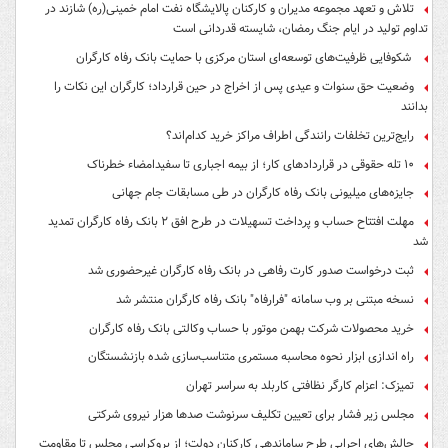
تلاش و تعهد مجموعه مدیران و کارکنان پالایشگاه نفت امام خمینی(ره) شازند در
تداوم تولید در ایام جنگ رمضان، شایسته قدردانی است
شکوفایی ظرفیت‌های توسعه‌ای استان مرکزی با حمایت بانک رفاه کارگران
وضعیت حق سنوات و عیدی پس از اخراج در حین قرارداد؛ کارگران این نکات را
بدانند
رایج‌ترین تخلفات رانندگی اطراف مراکز خرید کدام‌اند؟
۱۰ تله حقوقی در قراردادهای کار؛ از بیمه اجباری تا سفیدامضاء خطرناک
جایزه‌های میلیونی بانک رفاه کارگران در طی مسابقات جام جهانی
مهلت افتتاح حساب و پرداخت تسهیلات در طرح افق ۲ بانک رفاه کارگران تمدید
شد
ثبت درخواست صدور کارت رفاهی در بانک رفاه کارگران غیرحضوری شد
نسخه مبتنی بر وب سامانه "فرارفاه" بانک رفاه کارگران منتشر شد
خرید محصولات شرکت بهمن موتور با حساب وکالتی بانک رفاه کارگران
راه اندازی ابزار نحوه محاسبه مستمری متناسب‌سازی شده بازنشستگان
تمیزک: اعزام کارگر نظافتی کاربلد به سراسر تهران
مجلس زیر فشار برای تعیین تکلیف سرنوشت صدها هزار نیروی شرکتی
چالش‌های اجرایی طرح ساماندهی کارکنان دولت؛ از بروکراسی مجلس تا مقاومت