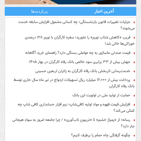
آخرین اخبار
پربازدیدها
جزئیات تغییرات قانون بازنشستگی؛ چه کسانی مشمول افزایش سابقه خدمت
می‌شوند؟
فریبِ «کاهش شتاب تورم» را نخورید؛ سفره کارگران با تورم ۱۲۸ درصدی
خوراکی‌ها خالی شد!
قیمت صندلی ماساژور به چه عواملی بستگی دارد؟ راهنمای خرید آگاهانه
جهش بیش از ۳۳ برابری سود خالص بانک رفاه کارگران در بهار ۱۴۰۵
خدمت‌رسانی اثربخش بانک رفاه کارگران به زائران اربعین حسینی
پرداخت بیش از ۱۲,۰۰۰ میلیارد ریال تسهیلات ازدواج در تیر ماه سال جاری توسط
بانک رفاه کارگران
حمایت از تولید ملی در اولویت این بانک
افزایش قیمت قهوه و مواد اولیه کافی‌شاپ؛ نرم افزار حسابداری کافی شاپ چه
کمکی می‌کند؟
رسانه؛ از «پمپاژِ خشم» تا «تریبونِ تاب‌آوری» / چرا جامعه امروز به سوادِ هیجانی
نیاز دارد؟
چگونه گرفتگی چاه حمام را برطرف کنیم؟