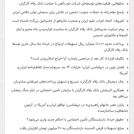
شکوفایی ظرفیت‌های توسعه‌ای شرکت ذوب‌آهن با حمایت‌ بانک رفاه کارگران
پاسخ مقتدرانه به حملات جنوب؛ دشمن در تلاش برای سنجش توان دفاعی ایران
لاوروف: اتحاد اعراب علیه ایران و صحبت نتانیاهو از «اسرائیل بزرگ» اشتباه است
پیام تسلیت مدیرعامل بانک رفاه کارگران به مناسبت فرارسیدن ماه محرم و ایام
تاسوعا و عاشورای حسینی
پرداخت حدود ۱۱,۰۰۰ میلیارد ریال تسهیلات ازدواج در خرداد ماه سال جاری توسط
بانک رفاه کارگران
تکلیف قرارداد کار بعد از مرخصی زایمان؛ آیا اخراج امکان‌پذیر است؟
فصل نوین در دیپلماسی ایران؛ جزئیات ۱۴ بند سرنوشت‌ساز تفاهم‌نامه ایران و
آمریکا
چک دیجیتال بانک رفاه کارگران؛ تسریع و تسهیل پرداخت‌های غیرنقدی مشتریان
همکاری اثربخش بانک رفاه کارگران با سازمان تامین اجتماعی در ایام جنگ رمضان
بی‌نظیر بود
پایان عصرِ «ابهام راهبردی» در دیپلماسی؛ توافق ایران و آمریکا در آزمونِ
«شفافیتِ ساختارمند»
حقوق خرداد بازنشستگان تأمین اجتماعی با احکام جدید واریز می‌شود؟
مبلغ تسهیلات قرض الحسنه بازنشستگان به ۶۰ میلیون تومان افزایش یافت