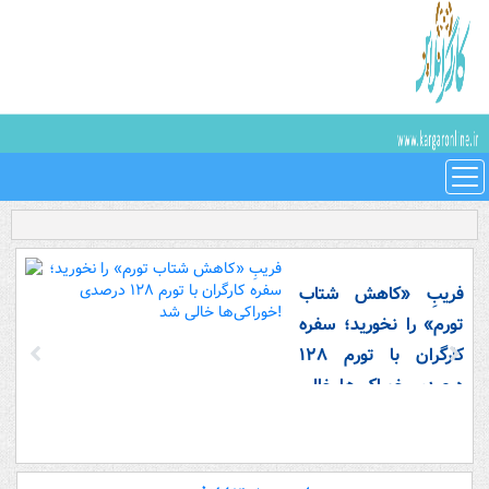
فریبِ «کاهش شتاب
تورم» را نخورید؛ سفره
کارگران با تورم ۱۲۸
درصدی خوراکی‌ها خالی
شد!