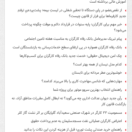
آموزش عالی برداشته است
از نقص‌عضو در پایِ دستگاه تا تحقیرِ شغلی در لیستِ بیمه؛ پشت‌پرده‌یِ ترفندِ
جدیدِ کارفرماها برای فرار از قانون چیست؟
خبر مهم برای کارگران؛ پایه سنوات در قرارداد دائم و موقت چگونه پرداخت
می‌شود؟
پیام تبریک مدیرعامل بانک رفاه کارگران به مناسبت هفته تامین اجتماعی
بانک رفاه کارگران همواره در پی ارتقای سطح خدمات‌رسانی به بازنشستگان است
چک امن دیجیتال حقوقی؛ خدمت جدید بانک رفاه کارگران برای کسب‌وکارها
کدام مدل نیسان از همه بهتر است؟
خوشبوترین عطر مردانه برای تابستان
مهارت‌هایی که شانس مهاجرت کاری را بالا می‌برند کدامند؟
راهنمای انتخاب بهترین سروو موتور برای پروژه شما
رأی جدید دیوان عدالت اداری چه می‌گوید؟ نه ابطال کامل مقررات مناطق آزاد، نه
بازگشت قانون کار
مسمومیت ۲۲ کارگر در شهرک صنعتی سعیدآباد گلپایگان بر اثر نشت گاز کلر
اعتراض کارگران عملیاتی نفت مسجدسلیمان به عدم پرداخت حقوق
راهنمای خرید صندلی پشت توری؛ قبل از هزینه کردن این نکات را بدانید