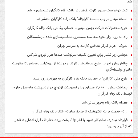
شد
ثبت درخواست صدور کارت رفاهی در بانک رفاه کارگران غیرحضوری شد
نسخه مبتنی بر وب سامانه "فرارفاه" بانک رفاه کارگران منتشر شد
خرید محصولات شرکت بهمن موتور با حساب وکالتی بانک رفاه کارگران
راه اندازی ابزار نحوه محاسبه مستمری متناسب‌سازی شده بازنشستگان
تمیزک: اعزام کارگر نظافتی کاربلد به سراسر تهران
مجلس زیر فشار برای تعیین تکلیف سرنوشت صدها هزار نیروی شرکتی
چالش‌های اجرایی طرح ساماندهی کارکنان دولت؛ از بروکراسی مجلس تا مقاومت
مافیای واسطه‌گری
طرح ملی "کارافن" با حمایت بانک رفاه کارگران به بهره‌برداری رسید
پرداخت بیش از ۷,۰۰۰ میلیارد ریال تسهیلات ازدواج در اردیبهشت ماه سال جاری
توسط بانک رفاه کارگران
همراه بانک رفاه به‌روزرسانی شد
ارائه خدمت برات الکترونیک از طریق سامانه SCF بانک رفاه کارگران
قرارداد نبندید، صاحبکار شوید یا اخراج! / پشت پرده خطرناک قراردادهای شفاهی
که از آن بی‌خبرید