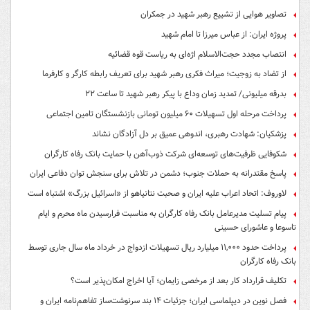
تصاویر هوایی از تشییع رهبر شهید در جمکران
پروژه ایران: از عباس میرزا تا امام شهید
انتصاب مجدد حجت‌الاسلام اژه‌ای به ریاست قوه‌ قضائیه
از تضاد به زوجیت؛ میراث فکری رهبر شهید برای تعریف رابطه کارگر و کارفرما
بدرقه میلیونی/ تمدید زمان وداع با پیکر رهبر شهید تا ساعت ۲۲
پرداخت مرحله اول تسهیلات ۶۰ میلیون تومانی بازنشستگان تامین اجتماعی
پزشکیان: شهادت رهبری، اندوهی عمیق بر دل آزادگان نشاند
شکوفایی ظرفیت‌های توسعه‌ای شرکت ذوب‌آهن با حمایت‌ بانک رفاه کارگران
پاسخ مقتدرانه به حملات جنوب؛ دشمن در تلاش برای سنجش توان دفاعی ایران
لاوروف: اتحاد اعراب علیه ایران و صحبت نتانیاهو از «اسرائیل بزرگ» اشتباه است
پیام تسلیت مدیرعامل بانک رفاه کارگران به مناسبت فرارسیدن ماه محرم و ایام
تاسوعا و عاشورای حسینی
پرداخت حدود ۱۱,۰۰۰ میلیارد ریال تسهیلات ازدواج در خرداد ماه سال جاری توسط
بانک رفاه کارگران
تکلیف قرارداد کار بعد از مرخصی زایمان؛ آیا اخراج امکان‌پذیر است؟
فصل نوین در دیپلماسی ایران؛ جزئیات ۱۴ بند سرنوشت‌ساز تفاهم‌نامه ایران و