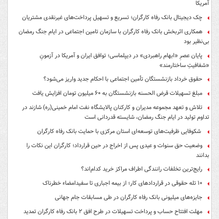
آمریکا
چک دیجیتال بانک رفاه کارگران؛ تسریع و تسهیل پرداخت‌های غیرنقدی مشتریان
همکاری اثربخش بانک رفاه کارگران با سازمان تامین اجتماعی در ایام جنگ رمضان
بی‌نظیر بود
پایان عصرِ «ابهام راهبردی» در دیپلماسی؛ توافق ایران و آمریکا در آزمونِ
«شفافیتِ ساختارمند»
حقوق خرداد بازنشستگان تأمین اجتماعی با احکام جدید واریز می‌شود؟
مبلغ تسهیلات قرض الحسنه بازنشستگان به ۶۰ میلیون تومان افزایش یافت
تلاش و تعهد مجموعه مدیران و کارکنان پالایشگاه نفت امام خمینی(ره) شازند در
تداوم تولید در ایام جنگ رمضان، شایسته قدردانی است
شکوفایی ظرفیت‌های توسعه‌ای استان مرکزی با حمایت بانک رفاه کارگران
وضعیت حق سنوات و عیدی پس از اخراج در حین قرارداد؛ کارگران این نکات را
بدانند
رایج‌ترین تخلفات رانندگی اطراف مراکز خرید کدام‌اند؟
۱۰ تله حقوقی در قراردادهای کار؛ از بیمه اجباری تا سفیدامضاء خطرناک
جایزه‌های میلیونی بانک رفاه کارگران در طی مسابقات جام جهانی
مهلت افتتاح حساب و پرداخت تسهیلات در طرح افق ۲ بانک رفاه کارگران تمدید