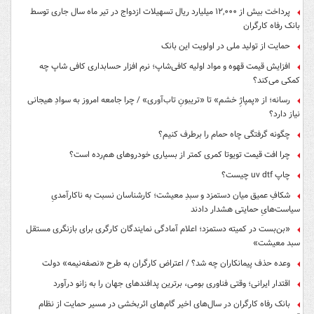
پرداخت بیش از ۱۲,۰۰۰ میلیارد ریال تسهیلات ازدواج در تیر ماه سال جاری توسط
بانک رفاه کارگران
حمایت از تولید ملی در اولویت این بانک
افزایش قیمت قهوه و مواد اولیه کافی‌شاپ؛ نرم افزار حسابداری کافی شاپ چه
کمکی می‌کند؟
رسانه؛ از «پمپاژِ خشم» تا «تریبونِ تاب‌آوری» / چرا جامعه امروز به سوادِ هیجانی
نیاز دارد؟
چگونه گرفتگی چاه حمام را برطرف کنیم؟
چرا افت قیمت تویوتا کمری کمتر از بسیاری خودروهای هم‌رده است؟
چاپ uv dtf چیست؟
شکافِ عمیق میان دستمزد و سبدِ معیشت؛ کارشناسان نسبت به ناکارآمدیِ
سیاست‌هایِ حمایتی هشدار دادند
«بن‌بست در کمیته دستمزد؛ اعلام آمادگی نمایندگان کارگری برای بازنگری مستقل
سبد معیشت»
وعده حذف پیمانکاران چه شد؟ / اعتراض کارگران به طرح «نصفه‌نیمه» دولت
اقتدار ایرانی؛ وقتی فناوری بومی، برترین پدافندهای جهان را به زانو درآورد
بانک رفاه کارگران در سال‌های اخیر گام‌های اثربخشی در مسیر حمایت از نظام