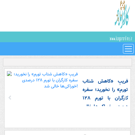
فریبِ «کاهش شتاب
تورم» را نخورید؛ سفره
کارگران با تورم ۱۲۸
درصدی خوراکی‌ها خالی
شد!