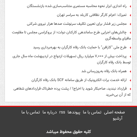
راه اندازی ابزار نحوه محاسبه مستمری متناسب‌سازی شده بازنشستگان
تمیزک: اعزام کارگر نظافتی کاربلد به سراسر تهران
مجلس زیر فشار برای تعیین تکلیف سرنوشت صدها هزار نیروی شرکتی
چالش‌های اجرایی طرح ساماندهی کارکنان دولت؛ از بروکراسی مجلس تا مقاومت
مافیای واسطه‌گری
طرح ملی "کارافن" با حمایت بانک رفاه کارگران به بهره‌برداری رسید
پرداخت بیش از ۷,۰۰۰ میلیارد ریال تسهیلات ازدواج در اردیبهشت ماه سال جاری
توسط بانک رفاه کارگران
همراه بانک رفاه به‌روزرسانی شد
ارائه خدمت برات الکترونیک از طریق سامانه SCF بانک رفاه کارگران
قرارداد نبندید، صاحبکار شوید یا اخراج! / پشت پرده خطرناک قراردادهای شفاهی
که از آن بی‌خبرید
صفحه اصلی
تماس با ما
پیوندها
rss
درباره ما
تماس با ما
آرشیو
کلیه حقوق محفوظ میباشد