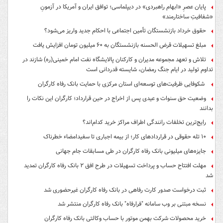
پایان عصرِ «ابهام راهبردی» در دیپلماسی؛ توافق ایران و آمریکا در آزمونِ
«شفافیتِ ساختارمند»
حقوق خرداد بازنشستگان تأمین اجتماعی با احکام جدید واریز می‌شود؟
مبلغ تسهیلات قرض الحسنه بازنشستگان به ۶۰ میلیون تومان افزایش یافت
تلاش و تعهد مجموعه مدیران و کارکنان پالایشگاه نفت امام خمینی(ره) شازند در
تداوم تولید در ایام جنگ رمضان، شایسته قدردانی است
شکوفایی ظرفیت‌های توسعه‌ای استان مرکزی با حمایت بانک رفاه کارگران
وضعیت حق سنوات و عیدی پس از اخراج در حین قرارداد؛ کارگران این نکات را
بدانند
رایج‌ترین تخلفات رانندگی اطراف مراکز خرید کدام‌اند؟
۱۰ تله حقوقی در قراردادهای کار؛ از بیمه اجباری تا سفیدامضاء خطرناک
جایزه‌های میلیونی بانک رفاه کارگران در طی مسابقات جام جهانی
مهلت افتتاح حساب و پرداخت تسهیلات در طرح افق ۲ بانک رفاه کارگران تمدید
شد
ثبت درخواست صدور کارت رفاهی در بانک رفاه کارگران غیرحضوری شد
نسخه مبتنی بر وب سامانه "فرارفاه" بانک رفاه کارگران منتشر شد
خرید محصولات شرکت بهمن موتور با حساب وکالتی بانک رفاه کارگران