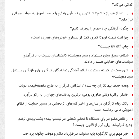
کمکی می‌کند؟
رسانه؛ از «پمپاژِ خشم» تا «تریبونِ تاب‌آوری» / چرا جامعه امروز به سوادِ هیجانی
نیاز دارد؟
چگونه گرفتگی چاه حمام را برطرف کنیم؟
چرا افت قیمت تویوتا کمری کمتر از بسیاری خودروهای هم‌رده است؟
چاپ uv dtf چیست؟
شکافِ عمیق میان دستمزد و سبدِ معیشت؛ کارشناسان نسبت به ناکارآمدیِ
سیاست‌هایِ حمایتی هشدار دادند
«بن‌بست در کمیته دستمزد؛ اعلام آمادگی نمایندگان کارگری برای بازنگری مستقل
سبد معیشت»
وعده حذف پیمانکاران چه شد؟ / اعتراض کارگران به طرح «نصفه‌نیمه» دولت
اقتدار ایرانی؛ وقتی فناوری بومی، برترین پدافندهای جهان را به زانو درآورد
بانک رفاه کارگران در سال‌های اخیر گام‌های اثربخشی در مسیر حمایت از نظام
آموزش عالی برداشته است
از نقص‌عضو در پایِ دستگاه تا تحقیرِ شغلی در لیستِ بیمه؛ پشت‌پرده‌یِ ترفندِ
جدیدِ کارفرماها برای فرار از قانون چیست؟
خبر مهم برای کارگران؛ پایه سنوات در قرارداد دائم و موقت چگونه پرداخت