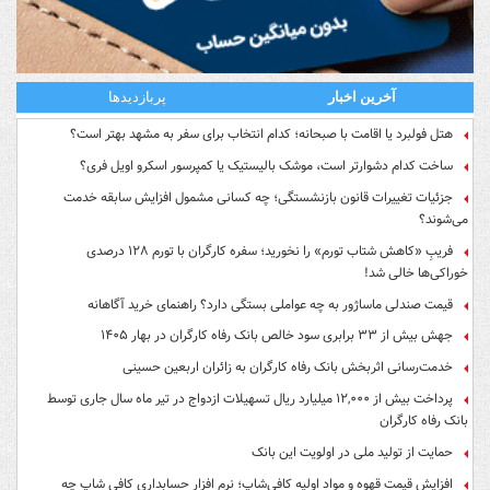
آخرین اخبار
پربازدیدها
هتل فولبرد یا اقامت با صبحانه؛ کدام انتخاب برای سفر به مشهد بهتر است؟
ساخت کدام دشوارتر است، موشک بالیستیک یا کمپرسور اسکرو اویل فری؟
جزئیات تغییرات قانون بازنشستگی؛ چه کسانی مشمول افزایش سابقه خدمت
می‌شوند؟
فریبِ «کاهش شتاب تورم» را نخورید؛ سفره کارگران با تورم ۱۲۸ درصدی
خوراکی‌ها خالی شد!
قیمت صندلی ماساژور به چه عواملی بستگی دارد؟ راهنمای خرید آگاهانه
جهش بیش از ۳۳ برابری سود خالص بانک رفاه کارگران در بهار ۱۴۰۵
خدمت‌رسانی اثربخش بانک رفاه کارگران به زائران اربعین حسینی
پرداخت بیش از ۱۲,۰۰۰ میلیارد ریال تسهیلات ازدواج در تیر ماه سال جاری توسط
بانک رفاه کارگران
حمایت از تولید ملی در اولویت این بانک
افزایش قیمت قهوه و مواد اولیه کافی‌شاپ؛ نرم افزار حسابداری کافی شاپ چه