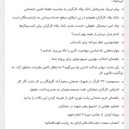
می‌شود؟
پیام تبریک مدیرعامل بانک رفاه کارگران به مناسبت هفته تامین اجتماعی
بانک رفاه کارگران همواره در پی ارتقای سطح خدمات‌رسانی به بازنشستگان است
چک امن دیجیتال حقوقی؛ خدمت جدید بانک رفاه کارگران برای کسب‌وکارها
کدام مدل نیسان از همه بهتر است؟
خوشبوترین عطر مردانه برای تابستان
مهارت‌هایی که شانس مهاجرت کاری را بالا می‌برند کدامند؟
راهنمای انتخاب بهترین سروو موتور برای پروژه شما
رأی جدید دیوان عدالت اداری چه می‌گوید؟ نه ابطال کامل مقررات مناطق آزاد، نه
بازگشت قانون کار
مسمومیت ۲۲ کارگر در شهرک صنعتی سعیدآباد گلپایگان بر اثر نشت گاز کلر
اعتراض کارگران عملیاتی نفت مسجدسلیمان به عدم پرداخت حقوق
راهنمای خرید صندلی پشت توری؛ قبل از هزینه کردن این نکات را بدانید
تصاویر هوایی از تشییع رهبر شهید در جمکران
پروژه ایران: از عباس میرزا تا امام شهید
انتصاب مجدد حجت‌الاسلام اژه‌ای به ریاست قوه‌ قضائیه