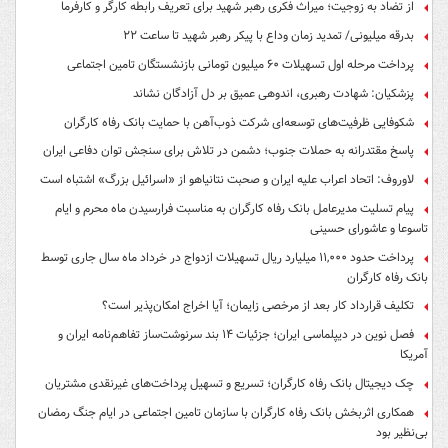
از تضاد به زوجیت؛ میراث فکری رهبر شهید برای تعریف رابطه کارگر و کارفرما
بدرقه میلیونی/ تمدید زمان وداع با پیکر رهبر شهید تا ساعت ۲۲
پرداخت مرحله اول تسهیلات ۶۰ میلیون تومانی بازنشستگان تامین اجتماعی
پزشکیان: شهادت رهبری، اندوهی عمیق بر دل آزادگان نشاند
شکوفایی ظرفیت‌های توسعه‌ای شرکت ذوب‌آهن با حمایت‌ بانک رفاه کارگران
پاسخ مقتدرانه به حملات جنوب؛ دشمن در تلاش برای سنجش توان دفاعی ایران
لاوروف: اتحاد اعراب علیه ایران و صحبت نتانیاهو از «اسرائیل بزرگ» اشتباه است
پیام تسلیت مدیرعامل بانک رفاه کارگران به مناسبت فرارسیدن ماه محرم و ایام
تاسوعا و عاشورای حسینی
پرداخت حدود ۱۱,۰۰۰ میلیارد ریال تسهیلات ازدواج در خرداد ماه سال جاری توسط
بانک رفاه کارگران
تکلیف قرارداد کار بعد از مرخصی زایمان؛ آیا اخراج امکان‌پذیر است؟
فصل نوین در دیپلماسی ایران؛ جزئیات ۱۴ بند سرنوشت‌ساز تفاهم‌نامه ایران و
آمریکا
چک دیجیتال بانک رفاه کارگران؛ تسریع و تسهیل پرداخت‌های غیرنقدی مشتریان
همکاری اثربخش بانک رفاه کارگران با سازمان تامین اجتماعی در ایام جنگ رمضان
بی‌نظیر بود