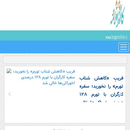
فریبِ «کاهش شتاب
تورم» را نخورید؛ سفره
کارگران با تورم ۱۲۸
درصدی خوراکی‌ها خالی
شد!