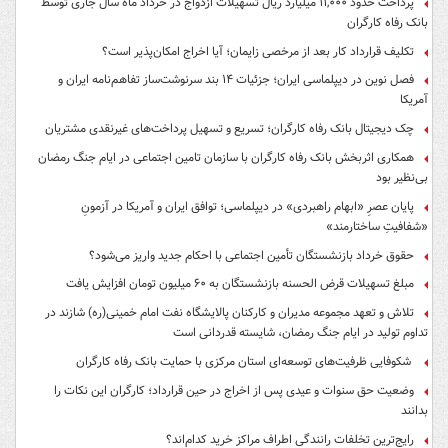
پرداخت حدود ۱۱,۰۰۰ میلیارد ریال تسهیلات ازدواج در خرداد ماه سال جاری توسط
بانک رفاه کارگران
تکلیف قرارداد کار بعد از مرخصی زایمان؛ آیا اخراج امکان‌پذیر است؟
فصل نوین در دیپلماسی ایران؛ جزئیات ۱۴ بند سرنوشت‌ساز تفاهم‌نامه ایران و
آمریکا
چک دیجیتال بانک رفاه کارگران؛ تسریع و تسهیل پرداخت‌های غیرنقدی مشتریان
همکاری اثربخش بانک رفاه کارگران با سازمان تامین اجتماعی در ایام جنگ رمضان
بی‌نظیر بود
پایان عصرِ «ابهام راهبردی» در دیپلماسی؛ توافق ایران و آمریکا در آزمونِ
«شفافیتِ ساختارمند»
حقوق خرداد بازنشستگان تأمین اجتماعی با احکام جدید واریز می‌شود؟
مبلغ تسهیلات قرض الحسنه بازنشستگان به ۶۰ میلیون تومان افزایش یافت
تلاش و تعهد مجموعه مدیران و کارکنان پالایشگاه نفت امام خمینی(ره) شازند در
تداوم تولید در ایام جنگ رمضان، شایسته قدردانی است
شکوفایی ظرفیت‌های توسعه‌ای استان مرکزی با حمایت بانک رفاه کارگران
وضعیت حق سنوات و عیدی پس از اخراج در حین قرارداد؛ کارگران این نکات را
بدانند
رایج‌ترین تخلفات رانندگی اطراف مراکز خرید کدام‌اند؟