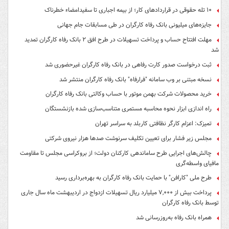
۱۰ تله حقوقی در قراردادهای کار؛ از بیمه اجباری تا سفیدامضاء خطرناک
جایزه‌های میلیونی بانک رفاه کارگران در طی مسابقات جام جهانی
مهلت افتتاح حساب و پرداخت تسهیلات در طرح افق ۲ بانک رفاه کارگران تمدید
شد
ثبت درخواست صدور کارت رفاهی در بانک رفاه کارگران غیرحضوری شد
نسخه مبتنی بر وب سامانه "فرارفاه" بانک رفاه کارگران منتشر شد
خرید محصولات شرکت بهمن موتور با حساب وکالتی بانک رفاه کارگران
راه اندازی ابزار نحوه محاسبه مستمری متناسب‌سازی شده بازنشستگان
تمیزک: اعزام کارگر نظافتی کاربلد به سراسر تهران
مجلس زیر فشار برای تعیین تکلیف سرنوشت صدها هزار نیروی شرکتی
چالش‌های اجرایی طرح ساماندهی کارکنان دولت؛ از بروکراسی مجلس تا مقاومت
مافیای واسطه‌گری
طرح ملی "کارافن" با حمایت بانک رفاه کارگران به بهره‌برداری رسید
پرداخت بیش از ۷,۰۰۰ میلیارد ریال تسهیلات ازدواج در اردیبهشت ماه سال جاری
توسط بانک رفاه کارگران
همراه بانک رفاه به‌روزرسانی شد