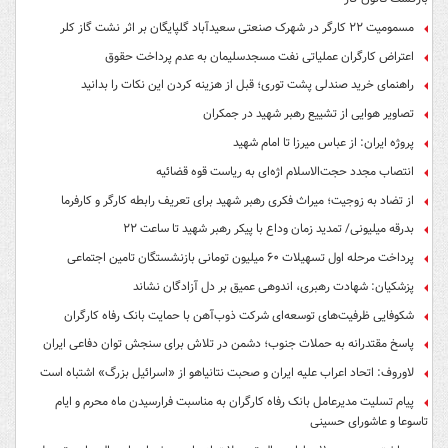
مسمومیت ۲۲ کارگر در شهرک صنعتی سعیدآباد گلپایگان بر اثر نشت گاز کلر
اعتراض کارگران عملیاتی نفت مسجدسلیمان به عدم پرداخت حقوق
راهنمای خرید صندلی پشت توری؛ قبل از هزینه کردن این نکات را بدانید
تصاویر هوایی از تشییع رهبر شهید در جمکران
پروژه ایران: از عباس میرزا تا امام شهید
انتصاب مجدد حجت‌الاسلام اژه‌ای به ریاست قوه‌ قضائیه
از تضاد به زوجیت؛ میراث فکری رهبر شهید برای تعریف رابطه کارگر و کارفرما
بدرقه میلیونی/ تمدید زمان وداع با پیکر رهبر شهید تا ساعت ۲۲
پرداخت مرحله اول تسهیلات ۶۰ میلیون تومانی بازنشستگان تامین اجتماعی
پزشکیان: شهادت رهبری، اندوهی عمیق بر دل آزادگان نشاند
شکوفایی ظرفیت‌های توسعه‌ای شرکت ذوب‌آهن با حمایت‌ بانک رفاه کارگران
پاسخ مقتدرانه به حملات جنوب؛ دشمن در تلاش برای سنجش توان دفاعی ایران
لاوروف: اتحاد اعراب علیه ایران و صحبت نتانیاهو از «اسرائیل بزرگ» اشتباه است
پیام تسلیت مدیرعامل بانک رفاه کارگران به مناسبت فرارسیدن ماه محرم و ایام
تاسوعا و عاشورای حسینی