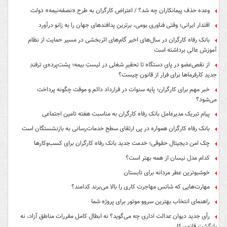
وعده حذف پیمانکاران چه شد؟ / اعتراض کارگران به طرح «نصفه‌نیمه» دولت
اقتدار ایرانی؛ وقتی فناوری بومی، برترین پدافندهای جهان را به زانو درآورد
بانک رفاه کارگران در سال‌های اخیر گام‌های اثربخشی در مسیر حمایت از نظام
آموزش عالی برداشته است
از نقص‌عضو در پایِ دستگاه تا تحقیرِ شغلی در لیستِ بیمه؛ پشت‌پرده‌یِ ترفندِ
جدیدِ کارفرماها برای فرار از قانون چیست؟
خبر مهم برای کارگران؛ پایه سنوات در قرارداد دائم و موقت چگونه پرداخت
می‌شود؟
پیام تبریک مدیرعامل بانک رفاه کارگران به مناسبت هفته تامین اجتماعی
بانک رفاه کارگران همواره در پی ارتقای سطح خدمات‌رسانی به بازنشستگان است
چک امن دیجیتال حقوقی؛ خدمت جدید بانک رفاه کارگران برای کسب‌وکارها
کدام مدل نیسان از همه بهتر است؟
خوشبوترین عطر مردانه برای تابستان
مهارت‌هایی که شانس مهاجرت کاری را بالا می‌برند کدامند؟
راهنمای انتخاب بهترین سروو موتور برای پروژه شما
رأی جدید دیوان عدالت اداری چه می‌گوید؟ نه ابطال کامل مقررات مناطق آزاد، نه
بازگشت قانون کار