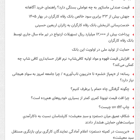
قیمت صندلی ماساژور به چه عواملی بستگی دارد؟ راهنمای خرید آگاهانه
جهش بیش از ۳۳ برابری سود خالص بانک رفاه کارگران در بهار ۱۴۰۵
خدمت‌رسانی اثربخش بانک رفاه کارگران به زائران اربعین حسینی
پرداخت بیش از ۱۲,۰۰۰ میلیارد ریال تسهیلات ازدواج در تیر ماه سال جاری توسط
بانک رفاه کارگران
حمایت از تولید ملی در اولویت این بانک
افزایش قیمت قهوه و مواد اولیه کافی‌شاپ؛ نرم افزار حسابداری کافی شاپ چه
کمکی می‌کند؟
رسانه؛ از «پمپاژِ خشم» تا «تریبونِ تاب‌آوری» / چرا جامعه امروز به سوادِ هیجانی
نیاز دارد؟
چگونه گرفتگی چاه حمام را برطرف کنیم؟
چرا افت قیمت تویوتا کمری کمتر از بسیاری خودروهای هم‌رده است؟
چاپ uv dtf چیست؟
شکافِ عمیق میان دستمزد و سبدِ معیشت؛ کارشناسان نسبت به ناکارآمدیِ
سیاست‌هایِ حمایتی هشدار دادند
«بن‌بست در کمیته دستمزد؛ اعلام آمادگی نمایندگان کارگری برای بازنگری مستقل
سبد معیشت»