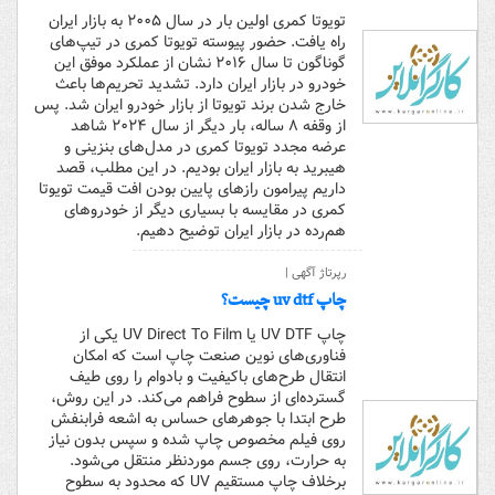
تویوتا کمری اولین بار در سال ۲۰۰۵ به بازار ایران
راه یافت. حضور پیوسته تویوتا کمری در تیپ‌های
گوناگون تا سال ۲۰۱۶ نشان از عملکرد موفق این
خودرو در بازار ایران دارد. تشدید تحریم‌ها باعث
خارج شدن برند تویوتا از بازار خودرو ایران شد. پس
از وقفه ۸ ساله، بار دیگر از سال ۲۰۲۴ شاهد
عرضه مجدد تویوتا کمری در مدل‌های بنزینی و
هیبرید به بازار ایران بودیم. در این مطلب،‌ قصد
داریم پیرامون رازهای پایین بودن افت قیمت تویوتا
کمری در مقایسه با بسیاری دیگر از خودروهای
هم‌رده در بازار ایران توضیح دهیم.
رپرتاژ آگهی |
چاپ uv dtf چیست؟
چاپ UV DTF یا UV Direct To Film یکی از
فناوری‌های نوین صنعت چاپ است که امکان
انتقال طرح‌های باکیفیت و بادوام را روی طیف
گسترده‌ای از سطوح فراهم می‌کند. در این روش،
طرح ابتدا با جوهرهای حساس به اشعه فرابنفش
روی فیلم مخصوص چاپ شده و سپس بدون نیاز
به حرارت، روی جسم موردنظر منتقل می‌شود.
برخلاف چاپ مستقیم UV که محدود به سطوح