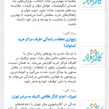
راهنما با مهم‌ترین نکات انتخاب، ویژگی‌های یک
صندلی ارگونومیک، عوامل مؤثر بر قیمت، مقایسه
برندهای محبوب مانند نیلپر، لیو و جوان و
راهکارهای خرید مطمئن آشنا می‌شوید تا بهترین
انتخاب را متناسب با بودجه و نیاز خود داشته
باشید.
رپرتاژ آگهی |
رایج‌ترین تخلفات رانندگی اطراف مراکز خرید
کدام‌اند؟
با نزدیک شدن به روزهای پایانی سال یا
مناسبت‌های خاص مثل یلدا، حجم ترافیک در
اطراف مراکز خرید افزایش می‌یابد. به همان نسبت،
برخورد مأموران راهور با تخلفات رخ‌داده در معابر
منتهی به مراکز خرید شدت می‌گیرد و کوچک‌ترین
بی‌توجهی به قوانین راهنمایی و رانندگی می‌تواند به
جریمه یا حتی توقیف خودرو منجر شود.
رپرتاژ آگهی |
تمیزک: اعزام کارگر نظافتی کاربلد به سراسر تهران
زندگی در کلان‌شهری مثل تهران با دغدغه‌های
روزمره، ترافیک سنگین و ساعت‌های طولانی کار گره