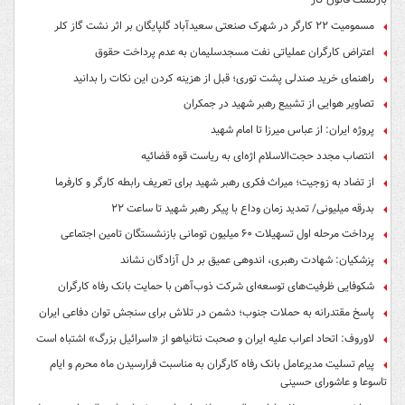
مسمومیت ۲۲ کارگر در شهرک صنعتی سعیدآباد گلپایگان بر اثر نشت گاز کلر
اعتراض کارگران عملیاتی نفت مسجدسلیمان به عدم پرداخت حقوق
راهنمای خرید صندلی پشت توری؛ قبل از هزینه کردن این نکات را بدانید
تصاویر هوایی از تشییع رهبر شهید در جمکران
پروژه ایران: از عباس میرزا تا امام شهید
انتصاب مجدد حجت‌الاسلام اژه‌ای به ریاست قوه‌ قضائیه
از تضاد به زوجیت؛ میراث فکری رهبر شهید برای تعریف رابطه کارگر و کارفرما
بدرقه میلیونی/ تمدید زمان وداع با پیکر رهبر شهید تا ساعت ۲۲
پرداخت مرحله اول تسهیلات ۶۰ میلیون تومانی بازنشستگان تامین اجتماعی
پزشکیان: شهادت رهبری، اندوهی عمیق بر دل آزادگان نشاند
شکوفایی ظرفیت‌های توسعه‌ای شرکت ذوب‌آهن با حمایت‌ بانک رفاه کارگران
پاسخ مقتدرانه به حملات جنوب؛ دشمن در تلاش برای سنجش توان دفاعی ایران
لاوروف: اتحاد اعراب علیه ایران و صحبت نتانیاهو از «اسرائیل بزرگ» اشتباه است
پیام تسلیت مدیرعامل بانک رفاه کارگران به مناسبت فرارسیدن ماه محرم و ایام
تاسوعا و عاشورای حسینی