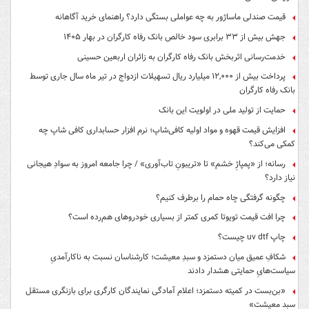
قیمت صندلی ماساژور به چه عواملی بستگی دارد؟ راهنمای خرید آگاهانه
جهش بیش از ۳۳ برابری سود خالص بانک رفاه کارگران در بهار ۱۴۰۵
خدمت‌رسانی اثربخش بانک رفاه کارگران به زائران اربعین حسینی
پرداخت بیش از ۱۲,۰۰۰ میلیارد ریال تسهیلات ازدواج در تیر ماه سال جاری توسط
بانک رفاه کارگران
حمایت از تولید ملی در اولویت این بانک
افزایش قیمت قهوه و مواد اولیه کافی‌شاپ؛ نرم افزار حسابداری کافی شاپ چه
کمکی می‌کند؟
رسانه؛ از «پمپاژِ خشم» تا «تریبونِ تاب‌آوری» / چرا جامعه امروز به سوادِ هیجانی
نیاز دارد؟
چگونه گرفتگی چاه حمام را برطرف کنیم؟
چرا افت قیمت تویوتا کمری کمتر از بسیاری خودروهای هم‌رده است؟
چاپ uv dtf چیست؟
شکافِ عمیق میان دستمزد و سبدِ معیشت؛ کارشناسان نسبت به ناکارآمدیِ
سیاست‌هایِ حمایتی هشدار دادند
«بن‌بست در کمیته دستمزد؛ اعلام آمادگی نمایندگان کارگری برای بازنگری مستقل
سبد معیشت»