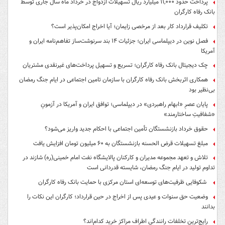
پرداخت حدود ۱۱,۰۰۰ میلیارد ریال تسهیلات ازدواج در خرداد ماه سال جاری توسط
بانک رفاه کارگران
تکلیف قرارداد کار بعد از مرخصی زایمان؛ آیا اخراج امکان‌پذیر است؟
فصل نوین در دیپلماسی ایران؛ جزئیات ۱۴ بند سرنوشت‌ساز تفاهم‌نامه ایران و
آمریکا
چک دیجیتال بانک رفاه کارگران؛ تسریع و تسهیل پرداخت‌های غیرنقدی مشتریان
همکاری اثربخش بانک رفاه کارگران با سازمان تامین اجتماعی در ایام جنگ رمضان
بی‌نظیر بود
پایان عصرِ «ابهام راهبردی» در دیپلماسی؛ توافق ایران و آمریکا در آزمونِ
«شفافیتِ ساختارمند»
حقوق خرداد بازنشستگان تأمین اجتماعی با احکام جدید واریز می‌شود؟
مبلغ تسهیلات قرض الحسنه بازنشستگان به ۶۰ میلیون تومان افزایش یافت
تلاش و تعهد مجموعه مدیران و کارکنان پالایشگاه نفت امام خمینی(ره) شازند در
تداوم تولید در ایام جنگ رمضان، شایسته قدردانی است
شکوفایی ظرفیت‌های توسعه‌ای استان مرکزی با حمایت بانک رفاه کارگران
وضعیت حق سنوات و عیدی پس از اخراج در حین قرارداد؛ کارگران این نکات را
بدانند
رایج‌ترین تخلفات رانندگی اطراف مراکز خرید کدام‌اند؟