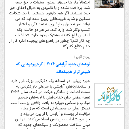
احتمالاً ماه ها حقوق، عیدی، سنوات یا حق بیمه
شما پرداخت نشده و با ناامیدی به دنبال احقاق حق
خود هستید. اگر هم کارفرما هستید، با یک شکایت
سنگین و شاید غیرمنطقی روبرو شده اید که می
تواند ضربه جبران ناپذیری به نقدینگی و اعتبار
کسب وکار شما وارد کند. در هر دو حالت، یک
استرس فلج کننده مشترک وجود دارد: «حالا باید
چه کار کنم؟ چطور در راهروهای پیچیده اداره کار از
حقم دفاع کنم؟»
رپرتاژ آگهی |
ترندهای جدید آرایشی ۲۰۲۶ | کرم پودرهایی که
طبیعی‌تر از همیشه‌اند
حوزه زیبایی در آستانه یک دگرگونی بزرگ قرار دارد
و استانداردهای آرایشی با سرعتی باورنکردنی به
سمت اصالت و سادگی حرکت می‌کنند. سال ۲۰۲۶
نقطه عطفی برای خداحافظی با لایه‌های ضخیم
میکاپ و سلامی دوباره به بافت واقعی پوست است.
تمرکز اصلی بر محصولاتی است که مرز میان
مراقبت از پوست و آرایش را از بین می‌برند و
چهره‌ای شاداب و بی‌نقص ایجاد می‌کنند. در این
میان شناخت محصولات و سبک‌های جدید که