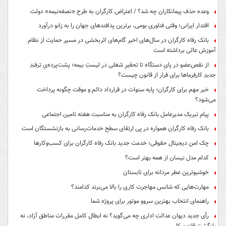
وعده حذف پیمانکاران چه شد؟ / اعتراض کارگران به طرح «نصفه‌نیمه» دولت
اقتدار ایرانی؛ وقتی فناوری بومی، برترین پدافندهای جهان را به زانو درآورد
بانک رفاه کارگران در سال‌های اخیر گام‌های اثربخشی در مسیر حمایت از نظام
آموزش عالی برداشته است
از نقص‌عضو در پایِ دستگاه تا تحقیرِ شغلی در لیستِ بیمه؛ پشت‌پرده‌یِ ترفندِ
جدیدِ کارفرماها برای فرار از قانون چیست؟
خبر مهم برای کارگران؛ پایه سنوات در قرارداد دائم و موقت چگونه پرداخت
می‌شود؟
پیام تبریک مدیرعامل بانک رفاه کارگران به مناسبت هفته تامین اجتماعی
بانک رفاه کارگران همواره در پی ارتقای سطح خدمات‌رسانی به بازنشستگان است
چک امن دیجیتال حقوقی؛ خدمت جدید بانک رفاه کارگران برای کسب‌وکارها
کدام مدل نیسان از همه بهتر است؟
خوشبوترین عطر مردانه برای تابستان
مهارت‌هایی که شانس مهاجرت کاری را بالا می‌برند کدامند؟
راهنمای انتخاب بهترین سروو موتور برای پروژه شما
رأی جدید دیوان عدالت اداری چه می‌گوید؟ نه ابطال کامل مقررات مناطق آزاد، نه
بازگشت قانون کار