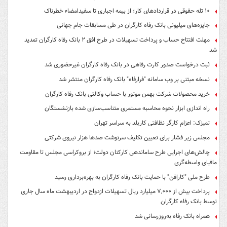
۱۰ تله حقوقی در قراردادهای کار؛ از بیمه اجباری تا سفیدامضاء خطرناک
جایزه‌های میلیونی بانک رفاه کارگران در طی مسابقات جام جهانی
مهلت افتتاح حساب و پرداخت تسهیلات در طرح افق ۲ بانک رفاه کارگران تمدید
شد
ثبت درخواست صدور کارت رفاهی در بانک رفاه کارگران غیرحضوری شد
نسخه مبتنی بر وب سامانه "فرارفاه" بانک رفاه کارگران منتشر شد
خرید محصولات شرکت بهمن موتور با حساب وکالتی بانک رفاه کارگران
راه اندازی ابزار نحوه محاسبه مستمری متناسب‌سازی شده بازنشستگان
تمیزک: اعزام کارگر نظافتی کاربلد به سراسر تهران
مجلس زیر فشار برای تعیین تکلیف سرنوشت صدها هزار نیروی شرکتی
چالش‌های اجرایی طرح ساماندهی کارکنان دولت؛ از بروکراسی مجلس تا مقاومت
مافیای واسطه‌گری
طرح ملی "کارافن" با حمایت بانک رفاه کارگران به بهره‌برداری رسید
پرداخت بیش از ۷,۰۰۰ میلیارد ریال تسهیلات ازدواج در اردیبهشت ماه سال جاری
توسط بانک رفاه کارگران
همراه بانک رفاه به‌روزرسانی شد