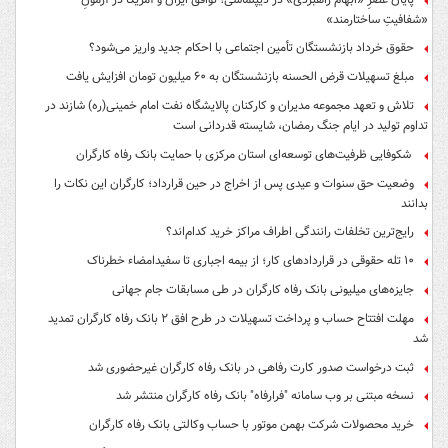
«شفافیتِ ساختارمند»
حقوق خرداد بازنشستگان تأمین اجتماعی با احکام جدید واریز می‌شود؟
مبلغ تسهیلات قرض الحسنه بازنشستگان به ۶۰ میلیون تومان افزایش یافت
تلاش و تعهد مجموعه مدیران و کارکنان پالایشگاه نفت امام خمینی(ره) شازند در
تداوم تولید در ایام جنگ رمضان، شایسته قدردانی است
شکوفایی ظرفیت‌های توسعه‌ای استان مرکزی با حمایت بانک رفاه کارگران
وضعیت حق سنوات و عیدی پس از اخراج در حین قرارداد؛ کارگران این نکات را
بدانند
رایج‌ترین تخلفات رانندگی اطراف مراکز خرید کدام‌اند؟
۱۰ تله حقوقی در قراردادهای کار؛ از بیمه اجباری تا سفیدامضاء خطرناک
جایزه‌های میلیونی بانک رفاه کارگران در طی مسابقات جام جهانی
مهلت افتتاح حساب و پرداخت تسهیلات در طرح افق ۲ بانک رفاه کارگران تمدید
شد
ثبت درخواست صدور کارت رفاهی در بانک رفاه کارگران غیرحضوری شد
نسخه مبتنی بر وب سامانه "فرارفاه" بانک رفاه کارگران منتشر شد
خرید محصولات شرکت بهمن موتور با حساب وکالتی بانک رفاه کارگران