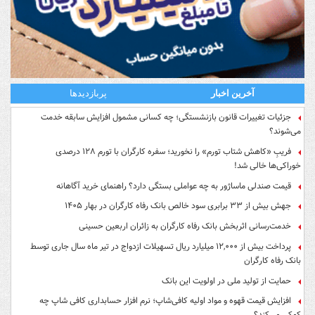
آخرین اخبار
پربازدیدها
جزئیات تغییرات قانون بازنشستگی؛ چه کسانی مشمول افزایش سابقه خدمت
می‌شوند؟
فریبِ «کاهش شتاب تورم» را نخورید؛ سفره کارگران با تورم ۱۲۸ درصدی
خوراکی‌ها خالی شد!
قیمت صندلی ماساژور به چه عواملی بستگی دارد؟ راهنمای خرید آگاهانه
جهش بیش از ۳۳ برابری سود خالص بانک رفاه کارگران در بهار ۱۴۰۵
خدمت‌رسانی اثربخش بانک رفاه کارگران به زائران اربعین حسینی
پرداخت بیش از ۱۲,۰۰۰ میلیارد ریال تسهیلات ازدواج در تیر ماه سال جاری توسط
بانک رفاه کارگران
حمایت از تولید ملی در اولویت این بانک
افزایش قیمت قهوه و مواد اولیه کافی‌شاپ؛ نرم افزار حسابداری کافی شاپ چه
کمکی می‌کند؟