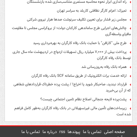
راه اندازی ابزار نحوه محاسبه مستمری متناسب‌سازی شده بازنشستگان
تمیزک: اعزام کارگر نظافتی کاربلد به سراسر تهران
مجلس زیر فشار برای تعیین تکلیف سرنوشت صدها هزار نیروی شرکتی
چالش‌های اجرایی طرح ساماندهی کارکنان دولت؛ از بروکراسی مجلس تا مقاومت
مافیای واسطه‌گری
طرح ملی "کارافن" با حمایت بانک رفاه کارگران به بهره‌برداری رسید
پرداخت بیش از ۷,۰۰۰ میلیارد ریال تسهیلات ازدواج در اردیبهشت ماه سال جاری
توسط بانک رفاه کارگران
همراه بانک رفاه به‌روزرسانی شد
ارائه خدمت برات الکترونیک از طریق سامانه SCF بانک رفاه کارگران
قرارداد نبندید، صاحبکار شوید یا اخراج! / پشت پرده خطرناک قراردادهای شفاهی
که از آن بی‌خبرید
پشت‌پرده لایحه جنجالی اصلاح نظام تامین اجتماعی چیست؟
زیرساخت‌های تأمین مالی غیرتسهیلاتی در بانک رفاه کارگران به‌طور کامل فراهم
شده است
صفحه اصلی
تماس با ما
پیوندها
rss
درباره ما
تماس با ما