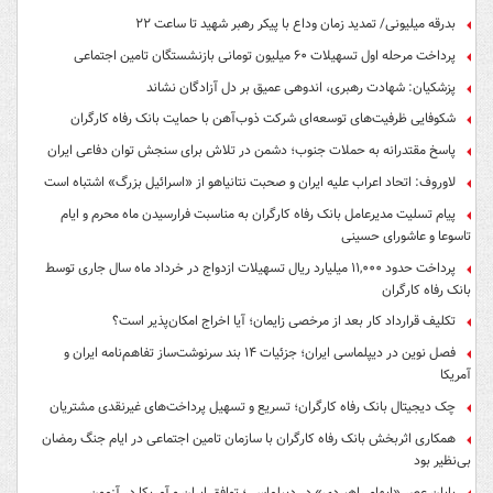
بدرقه میلیونی/ تمدید زمان وداع با پیکر رهبر شهید تا ساعت ۲۲
پرداخت مرحله اول تسهیلات ۶۰ میلیون تومانی بازنشستگان تامین اجتماعی
پزشکیان: شهادت رهبری، اندوهی عمیق بر دل آزادگان نشاند
شکوفایی ظرفیت‌های توسعه‌ای شرکت ذوب‌آهن با حمایت‌ بانک رفاه کارگران
پاسخ مقتدرانه به حملات جنوب؛ دشمن در تلاش برای سنجش توان دفاعی ایران
لاوروف: اتحاد اعراب علیه ایران و صحبت نتانیاهو از «اسرائیل بزرگ» اشتباه است
پیام تسلیت مدیرعامل بانک رفاه کارگران به مناسبت فرارسیدن ماه محرم و ایام
تاسوعا و عاشورای حسینی
پرداخت حدود ۱۱,۰۰۰ میلیارد ریال تسهیلات ازدواج در خرداد ماه سال جاری توسط
بانک رفاه کارگران
تکلیف قرارداد کار بعد از مرخصی زایمان؛ آیا اخراج امکان‌پذیر است؟
فصل نوین در دیپلماسی ایران؛ جزئیات ۱۴ بند سرنوشت‌ساز تفاهم‌نامه ایران و
آمریکا
چک دیجیتال بانک رفاه کارگران؛ تسریع و تسهیل پرداخت‌های غیرنقدی مشتریان
همکاری اثربخش بانک رفاه کارگران با سازمان تامین اجتماعی در ایام جنگ رمضان
بی‌نظیر بود
پایان عصرِ «ابهام راهبردی» در دیپلماسی؛ توافق ایران و آمریکا در آزمونِ