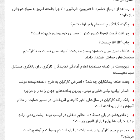
رسانه؛ از «پمپاژِ خشم» تا «تریبونِ تاب‌آوری» / چرا جامعه امروز به سوادِ هیجانی
نیاز دارد؟
چگونه گرفتگی چاه حمام را برطرف کنیم؟
چرا افت قیمت تویوتا کمری کمتر از بسیاری خودروهای هم‌رده است؟
چاپ uv dtf چیست؟
شکافِ عمیق میان دستمزد و سبدِ معیشت؛ کارشناسان نسبت به ناکارآمدیِ
سیاست‌هایِ حمایتی هشدار دادند
«بن‌بست در کمیته دستمزد؛ اعلام آمادگی نمایندگان کارگری برای بازنگری مستقل
سبد معیشت»
وعده حذف پیمانکاران چه شد؟ / اعتراض کارگران به طرح «نصفه‌نیمه» دولت
اقتدار ایرانی؛ وقتی فناوری بومی، برترین پدافندهای جهان را به زانو درآورد
بانک رفاه کارگران در سال‌های اخیر گام‌های اثربخشی در مسیر حمایت از نظام
آموزش عالی برداشته است
از نقص‌عضو در پایِ دستگاه تا تحقیرِ شغلی در لیستِ بیمه؛ پشت‌پرده‌یِ ترفندِ
جدیدِ کارفرماها برای فرار از قانون چیست؟
خبر مهم برای کارگران؛ پایه سنوات در قرارداد دائم و موقت چگونه پرداخت
می‌شود؟