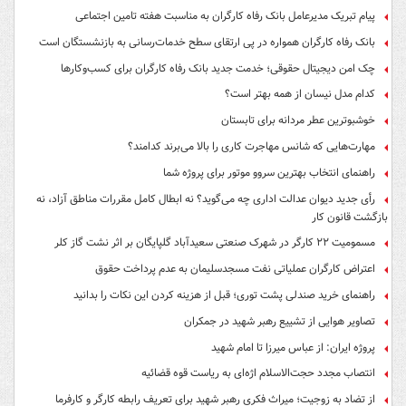
پیام تبریک مدیرعامل بانک رفاه کارگران به مناسبت هفته تامین اجتماعی
بانک رفاه کارگران همواره در پی ارتقای سطح خدمات‌رسانی به بازنشستگان است
چک امن دیجیتال حقوقی؛ خدمت جدید بانک رفاه کارگران برای کسب‌وکارها
کدام مدل نیسان از همه بهتر است؟
خوشبوترین عطر مردانه برای تابستان
مهارت‌هایی که شانس مهاجرت کاری را بالا می‌برند کدامند؟
راهنمای انتخاب بهترین سروو موتور برای پروژه شما
رأی جدید دیوان عدالت اداری چه می‌گوید؟ نه ابطال کامل مقررات مناطق آزاد، نه
بازگشت قانون کار
مسمومیت ۲۲ کارگر در شهرک صنعتی سعیدآباد گلپایگان بر اثر نشت گاز کلر
اعتراض کارگران عملیاتی نفت مسجدسلیمان به عدم پرداخت حقوق
راهنمای خرید صندلی پشت توری؛ قبل از هزینه کردن این نکات را بدانید
تصاویر هوایی از تشییع رهبر شهید در جمکران
پروژه ایران: از عباس میرزا تا امام شهید
انتصاب مجدد حجت‌الاسلام اژه‌ای به ریاست قوه‌ قضائیه
از تضاد به زوجیت؛ میراث فکری رهبر شهید برای تعریف رابطه کارگر و کارفرما