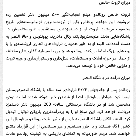
میزان ثروت خالص
ثروت خالص رونالدو مبلغ اعجاب‌انگیز ۵۰۰ میلیون دلار تخمین زده
می‌شود. این مهاجم پرتغالی یکی از ثروتمندترین فوتبالیست‌های تاریخ
محسوب می‌شود. ثروت او از دستمزدهای مستقیم و غیرمستقیمش در
باشگاه‌هایی مانند منچستریونایتد، رئال مادرید، یوونتوس و حالا النصر به
دست آمده‌اند. البته او به طور همزمان قراردادهای تجاری ارزشمندی را با
برندهای بزرگ امضا می‌کند. رونالدو همچنین با سرمایه گذاری‌های مختلف
از جمله در حوزه املاک و مستغلات، هتل‌داری و رستوران‌داری و غیره ثروت
و دارایی خالص خود را توسعه می‌دهد.
میزان درآمد در باشگاه النصر
رونالدو پس از جام‌جهانی ۲۰۲۲ قراردادی سه ساله با باشگاه النصرعربستان
امضا کرد. هواداران فوتبال ابتدا از شنیدن خبر شوکه شدند اما به زودی
مشخص شد او در باشگاه عربستانی سالانه 200 میلیون دلار دستمزد
دریافت خواهد کرد. این مبلغ او را به پردرآمدترین بازیکن فوتبال تبدیل
کرد. البته مالکان باشگاه النصر به خوبی از تاثیر مثبت رونالدو بر فوتبال این
کشور آگاه هستند و به طور مستقیم و غیر مستقمی از این قرارداد منتفع
خواهند شد. مردم خاورمیانه به تماشای بازیکنی به کیفیت رونالدو عادت