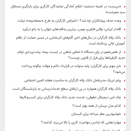
«بن‌بست در کمیته دستمزد؛ اعلام آمادگی نمایندگان کارگری برای بازنگری مستقل
سبد معیشت»
وعده حذف پیمانکاران چه شد؟ / اعتراض کارگران به طرح «نصفه‌نیمه» دولت
اقتدار ایرانی؛ وقتی فناوری بومی، برترین پدافندهای جهان را به زانو درآورد
بانک رفاه کارگران در سال‌های اخیر گام‌های اثربخشی در مسیر حمایت از نظام
آموزش عالی برداشته است
از نقص‌عضو در پایِ دستگاه تا تحقیرِ شغلی در لیستِ بیمه؛ پشت‌پرده‌یِ ترفندِ
جدیدِ کارفرماها برای فرار از قانون چیست؟
خبر مهم برای کارگران؛ پایه سنوات در قرارداد دائم و موقت چگونه پرداخت
می‌شود؟
پیام تبریک مدیرعامل بانک رفاه کارگران به مناسبت هفته تامین اجتماعی
بانک رفاه کارگران همواره در پی ارتقای سطح خدمات‌رسانی به بازنشستگان است
چک امن دیجیتال حقوقی؛ خدمت جدید بانک رفاه کارگران برای کسب‌وکارها
کدام مدل نیسان از همه بهتر است؟
خوشبوترین عطر مردانه برای تابستان
مهارت‌هایی که شانس مهاجرت کاری را بالا می‌برند کدامند؟
راهنمای انتخاب بهترین سروو موتور برای پروژه شما