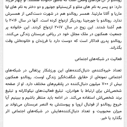
رونالدو از آن مردهای واقعی است که عاشق خانواده هستند. او چهار فرزند
دارد: دو پسر به نام های متئو و کریستیانو جونیور و دو دختر به نام های اوا
ماریا و آلانا مارتینا. همسر رونالدو هم در شهرت دست‌کمی از همسرش
ندارد. رونالدو با جورجینا رودریگز ازدواج کرده است. آنها در سال ۲۰۱۶ با
هم آشنا شدند. این زوج در سال ۲۰۱۷ ازدواج کردند. این خانواده پر
جمعیت همکنون در ملک مجلل خود در ریاض عربستان زندگی می‌کنند.
رونالدو پدری فداکار است که دوست دارد با فرزندان و خانوده‌اش وقت
بگذراند.
فعالیت در شبکه‌های اجتماعی
تعداد خیره‌کننده‌ی دنبال‌کننده‌های این ورزشکار پرتغالی در شبکه‌های
اجتماعی نمونه‌ای از حقایق شگفت‌انگیز زندگی اوست. رونالدو همکنون
بیش از ۷۰۰ میلیون دنبال‌کننده در پلتفرم‌های مختلف دارد. او از صفحه
شخصی‌اش برای ارتباط با هوادران، تبلیغ فعالیت‌های نیکوکارانه و تبلیغ
برند شخصی‌اش استفاده می‌کند. در ادامه باید منتظر باشیم و ببینیم آیا
خروج رونالدو از فوتبال اروپا و پیوستنش به النصر عربستان می‌تواند بر
میزان محبوبیت و تعداد دنبال‌کننده‌هایش در شبکه‌های اجتماعی اثر
بگذارد یا خیر.