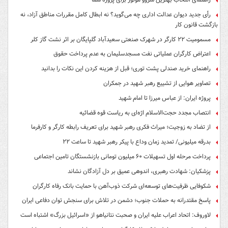
رأی جدید دیوان عدالت اداری چه می‌گوید؟ نه ابطال کامل مقررات مناطق آزاد، نه
بازگشت قانون کار
مسمومیت ۲۲ کارگر در شهرک صنعتی سعیدآباد گلپایگان بر اثر نشت گاز کلر
اعتراض کارگران عملیاتی نفت مسجدسلیمان به عدم پرداخت حقوق
راهنمای خرید صندلی پشت توری؛ قبل از هزینه کردن این نکات را بدانید
تصاویر هوایی از تشییع رهبر شهید در جمکران
پروژه ایران: از عباس میرزا تا امام شهید
انتصاب مجدد حجت‌الاسلام اژه‌ای به ریاست قوه‌ قضائیه
از تضاد به زوجیت؛ میراث فکری رهبر شهید برای تعریف رابطه کارگر و کارفرما
بدرقه میلیونی/ تمدید زمان وداع با پیکر رهبر شهید تا ساعت ۲۲
پرداخت مرحله اول تسهیلات ۶۰ میلیون تومانی بازنشستگان تامین اجتماعی
پزشکیان: شهادت رهبری، اندوهی عمیق بر دل آزادگان نشاند
شکوفایی ظرفیت‌های توسعه‌ای شرکت ذوب‌آهن با حمایت‌ بانک رفاه کارگران
پاسخ مقتدرانه به حملات جنوب؛ دشمن در تلاش برای سنجش توان دفاعی ایران
لاوروف: اتحاد اعراب علیه ایران و صحبت نتانیاهو از «اسرائیل بزرگ» اشتباه است