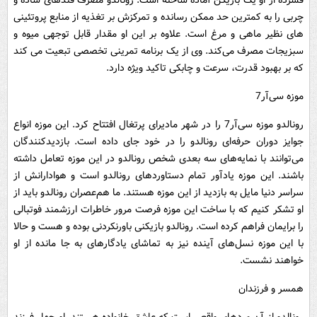
فشرده از او یک بازیکن آماده ساخته است. رونالدو مصرف قند‌های ساده و
چربی را به کمترین حد ممکن رسانده و تمرکزش بر تغذیه از منابع پروتئینی
های نظیر ماهی و مرغ است. علاوه بر این او مقدار قابل توجهی میوه و
سبزیجات مصرف می‌کند. وی از یک برنامه تمرینی تخصصی تبعیت می کند
که بر بهبود قدرت، سرعت و چابکی تاکید ویژه دارد.
موزه سی‌آر‌7
رونالدو موزه سی‌آر‌7 را در شهر مادیرای پرتغال افتتاح کرد. این موزه انواع
جوایز دوران حرفه‌ای رونالدو را در خود جای داده است. بازدیدکنندگان
می‌توانند با نمایه‌های سه بعدی شخص رونالدو در این موزه تعامل داشته
باشند. این موزه یادآور تمام دستاوردهای رونالدو است و هوادارانش از
سراسر دنیا مایل به بازدید از این موزه هستند. ما هم‌عصران رونالدو باید از
او تشکر کنیم که با ساخت این موزه فرصت مرور خاطرات ارزشمند فوتبالی
را برایمان فراهم کرده است. رونالدو بازیکنی باورنکردنی بوده و هست و حالا
با این موزه نسل‌های آینده نیز به تماشای یادگارهای به جا مانده از او
خواهند نشست.
همسر و فرزندان