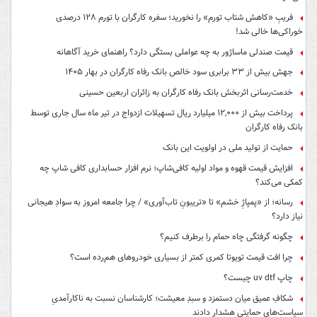
فریبِ «کاهش شتاب تورم» را نخورید؛ سفره کارگران با تورم ۱۲۸ درصدی
خوراکی‌ها خالی شد!
قیمت صندلی ماساژور به چه عواملی بستگی دارد؟ راهنمای خرید آگاهانه
جهش بیش از ۳۳ برابری سود خالص بانک رفاه کارگران در بهار ۱۴۰۵
خدمت‌رسانی اثربخش بانک رفاه کارگران به زائران اربعین حسینی
پرداخت بیش از ۱۲,۰۰۰ میلیارد ریال تسهیلات ازدواج در تیر ماه سال جاری توسط
بانک رفاه کارگران
حمایت از تولید ملی در اولویت این بانک
افزایش قیمت قهوه و مواد اولیه کافی‌شاپ؛ نرم افزار حسابداری کافی شاپ چه
کمکی می‌کند؟
رسانه؛ از «پمپاژِ خشم» تا «تریبونِ تاب‌آوری» / چرا جامعه امروز به سوادِ هیجانی
نیاز دارد؟
چگونه گرفتگی چاه حمام را برطرف کنیم؟
چرا افت قیمت تویوتا کمری کمتر از بسیاری خودروهای هم‌رده است؟
چاپ uv dtf چیست؟
شکافِ عمیق میان دستمزد و سبدِ معیشت؛ کارشناسان نسبت به ناکارآمدیِ
سیاست‌هایِ حمایتی هشدار دادند