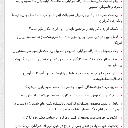
پیام تسلیت مدیرعامل بانک رفاه کارگران به مناسبت فرارسیدن ماه محرم و ایام
تاسوعا و عاشورای حسینی
پرداخت حدود ۱۱,۰۰۰ میلیارد ریال تسهیلات ازدواج در خرداد ماه سال جاری توسط
بانک رفاه کارگران
تکلیف قرارداد کار بعد از مرخصی زایمان؛ آیا اخراج امکان‌پذیر است؟
فصل نوین در دیپلماسی ایران؛ جزئیات ۱۴ بند سرنوشت‌ساز تفاهم‌نامه ایران و
آمریکا
چک دیجیتال بانک رفاه کارگران؛ تسریع و تسهیل پرداخت‌های غیرنقدی مشتریان
همکاری اثربخش بانک رفاه کارگران با سازمان تامین اجتماعی در ایام جنگ رمضان
بی‌نظیر بود
پایان عصرِ «ابهام راهبردی» در دیپلماسی؛ توافق ایران و آمریکا در آزمونِ
«شفافیتِ ساختارمند»
حقوق خرداد بازنشستگان تأمین اجتماعی با احکام جدید واریز می‌شود؟
مبلغ تسهیلات قرض الحسنه بازنشستگان به ۶۰ میلیون تومان افزایش یافت
تلاش و تعهد مجموعه مدیران و کارکنان پالایشگاه نفت امام خمینی(ره) شازند در
تداوم تولید در ایام جنگ رمضان، شایسته قدردانی است
شکوفایی ظرفیت‌های توسعه‌ای استان مرکزی با حمایت بانک رفاه کارگران
وضعیت حق سنوات و عیدی پس از اخراج در حین قرارداد؛ کارگران این نکات را