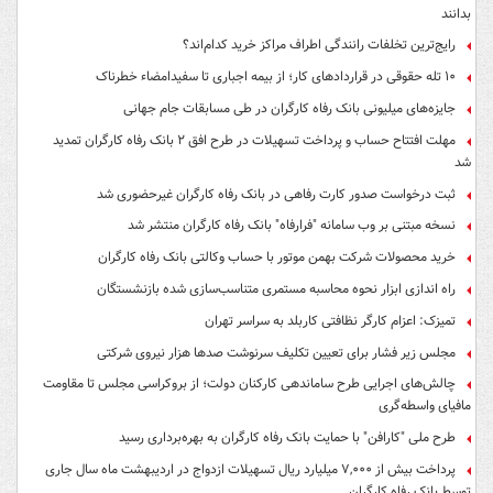
بدانند
رایج‌ترین تخلفات رانندگی اطراف مراکز خرید کدام‌اند؟
۱۰ تله حقوقی در قراردادهای کار؛ از بیمه اجباری تا سفیدامضاء خطرناک
جایزه‌های میلیونی بانک رفاه کارگران در طی مسابقات جام جهانی
مهلت افتتاح حساب و پرداخت تسهیلات در طرح افق ۲ بانک رفاه کارگران تمدید
شد
ثبت درخواست صدور کارت رفاهی در بانک رفاه کارگران غیرحضوری شد
نسخه مبتنی بر وب سامانه "فرارفاه" بانک رفاه کارگران منتشر شد
خرید محصولات شرکت بهمن موتور با حساب وکالتی بانک رفاه کارگران
راه اندازی ابزار نحوه محاسبه مستمری متناسب‌سازی شده بازنشستگان
تمیزک: اعزام کارگر نظافتی کاربلد به سراسر تهران
مجلس زیر فشار برای تعیین تکلیف سرنوشت صدها هزار نیروی شرکتی
چالش‌های اجرایی طرح ساماندهی کارکنان دولت؛ از بروکراسی مجلس تا مقاومت
مافیای واسطه‌گری
طرح ملی "کارافن" با حمایت بانک رفاه کارگران به بهره‌برداری رسید
پرداخت بیش از ۷,۰۰۰ میلیارد ریال تسهیلات ازدواج در اردیبهشت ماه سال جاری
توسط بانک رفاه کارگران