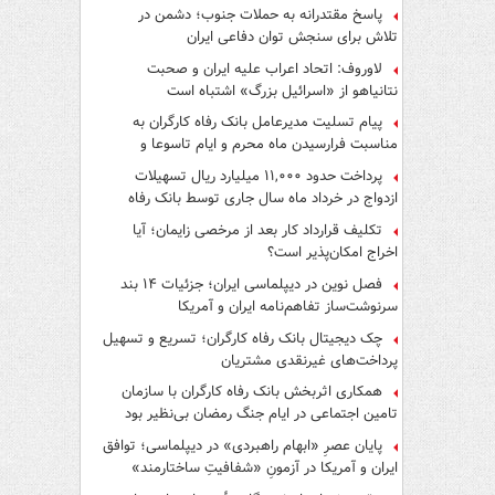
پاسخ مقتدرانه به حملات جنوب؛ دشمن در
تلاش برای سنجش توان دفاعی ایران
لاوروف: اتحاد اعراب علیه ایران و صحبت
نتانیاهو از «اسرائیل بزرگ» اشتباه است
پیام تسلیت مدیرعامل بانک رفاه کارگران به
مناسبت فرارسیدن ماه محرم و ایام تاسوعا و
عاشورای حسینی
پرداخت حدود ۱۱,۰۰۰ میلیارد ریال تسهیلات
ازدواج در خرداد ماه سال جاری توسط بانک رفاه
کارگران
تکلیف قرارداد کار بعد از مرخصی زایمان؛ آیا
اخراج امکان‌پذیر است؟
فصل نوین در دیپلماسی ایران؛ جزئیات ۱۴ بند
سرنوشت‌ساز تفاهم‌نامه ایران و آمریکا
چک دیجیتال بانک رفاه کارگران؛ تسریع و تسهیل
پرداخت‌های غیرنقدی مشتریان
همکاری اثربخش بانک رفاه کارگران با سازمان
تامین اجتماعی در ایام جنگ رمضان بی‌نظیر بود
پایان عصرِ «ابهام راهبردی» در دیپلماسی؛ توافق
ایران و آمریکا در آزمونِ «شفافیتِ ساختارمند»