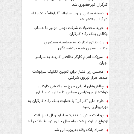
کارگران غیرحضوری شد
نسخه مبتنی بر وب سامانه "فرارفاه" بانک رفاه
کارگران منتشر شد
خرید محصولات شرکت بهمن موتور با حساب
وکالتی بانک رفاه کارگران
راه اندازی ابزار نحوه محاسبه مستمری
متناسب‌سازی شده بازنشستگان
تمیزک: اعزام کارگر نظافتی کاربلد به سراسر
تهران
مجلس زیر فشار برای تعیین تکلیف سرنوشت
صدها هزار نیروی شرکتی
چالش‌های اجرایی طرح ساماندهی کارکنان
دولت؛ از بروکراسی مجلس تا مقاومت مافیای
واسطه‌گری
طرح ملی "کارافن" با حمایت بانک رفاه کارگران به
بهره‌برداری رسید
پرداخت بیش از ۷,۰۰۰ میلیارد ریال تسهیلات
ازدواج در اردیبهشت ماه سال جاری توسط بانک رفاه
کارگران
همراه بانک رفاه به‌روزرسانی شد