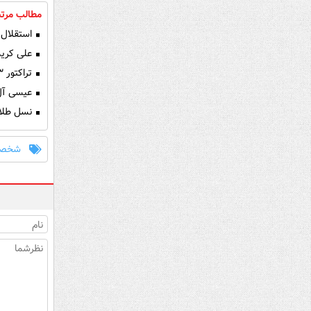
مطالب مرتب
استقلال 
علی کریم
تراکتور ۳ - پیکان یک/ برف آمد، برق رفت، قرمزها سوم شدند
عیسی آل‌
نسل طلای
شخصی