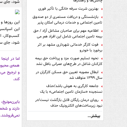
چالش‌ها و راهکارها
شود، جای س
بهترین شربت سرفه خانگی با تأثیر فوری
بازنشستگی و دریافت مستمری از دو صندوق
این روزها و 
تامین اجتماعی و خدمات درمانی امکان پذیر
است ؟
این اسپانسر
اطلاعیه مهم برای صاحبان مشاغل آزاد / حق
کسب‌وکار، ا
بیمه تامین اجتماعی شامل این افراد هم می
شود
شود، جای س
فوت کارگر خدماتی شهرداری مشهد بر اثر
برخورد با خودرو
نحوه تسلیم صورت مزد و پرداخت حق بیمه
اما در اینجا
کارکنان شاغل در طرح‌های عمرانی باطل نشد
همه‌ی محبوبی
و ترجیح می‌
ابطال مصوبه تعیین حق مسکن کارگران در
سال ۱۳۹۹ متوقف شد
کند.
جامعه کارگری به هوش باشد/حذف
نسنجیده «سازمان تامین اجتماعی» با یک
تفاهم نامه!
رویای درمان رایگان قابل بازگشت نیست/در
بایرن‌مونیخ،
نبود زیرساخت‌های الکترونیک حذف
دارند و شخصی
دفترچه‌های بیمه اشتباه مضاعف است
نمی‌فروشند.
بیشتر...