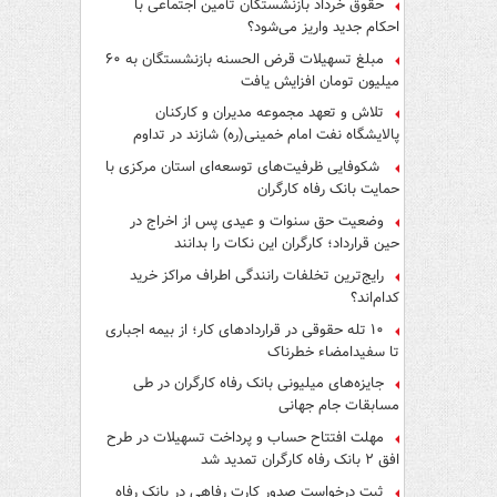
حقوق خرداد بازنشستگان تأمین اجتماعی با
احکام جدید واریز می‌شود؟
مبلغ تسهیلات قرض الحسنه بازنشستگان به ۶۰
میلیون تومان افزایش یافت
تلاش و تعهد مجموعه مدیران و کارکنان
پالایشگاه نفت امام خمینی(ره) شازند در تداوم
تولید در ایام جنگ رمضان، شایسته قدردانی است
شکوفایی ظرفیت‌های توسعه‌ای استان مرکزی با
حمایت بانک رفاه کارگران
وضعیت حق سنوات و عیدی پس از اخراج در
حین قرارداد؛ کارگران این نکات را بدانند
رایج‌ترین تخلفات رانندگی اطراف مراکز خرید
کدام‌اند؟
۱۰ تله حقوقی در قراردادهای کار؛ از بیمه اجباری
تا سفیدامضاء خطرناک
جایزه‌های میلیونی بانک رفاه کارگران در طی
مسابقات جام جهانی
مهلت افتتاح حساب و پرداخت تسهیلات در طرح
افق ۲ بانک رفاه کارگران تمدید شد
ثبت درخواست صدور کارت رفاهی در بانک رفاه