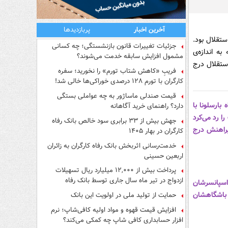
آخرین اخبار
پربازدیدها
ستقلال بود.
جزئیات تغییرات قانون بازنشستگی؛ چه کسانی
ه اندازه‌ی
مشمول افزایش سابقه خدمت می‌شوند؟
ستقلال درج
فریبِ «کاهش شتاب تورم» را نخورید؛ سفره
کارگران با تورم ۱۲۸ درصدی خوراکی‌ها خالی شد!
قیمت صندلی ماساژور به چه عواملی بستگی
بارسلونا با
دارد؟ راهنمای خرید آگاهانه
ا رد می‌کرد
جهش بیش از ۳۳ برابری سود خالص بانک رفاه
یراهنش درج
کارگران در بهار ۱۴۰۵
خدمت‌رسانی اثربخش بانک رفاه کارگران به زائران
اربعین حسینی
پرداخت بیش از ۱۲,۰۰۰ میلیارد ریال تسهیلات
ازدواج در تیر ماه سال جاری توسط بانک رفاه
 اسپانسرشان
کارگران
ی باشگاهشان
حمایت از تولید ملی در اولویت این بانک
افزایش قیمت قهوه و مواد اولیه کافی‌شاپ؛ نرم
افزار حسابداری کافی شاپ چه کمکی می‌کند؟