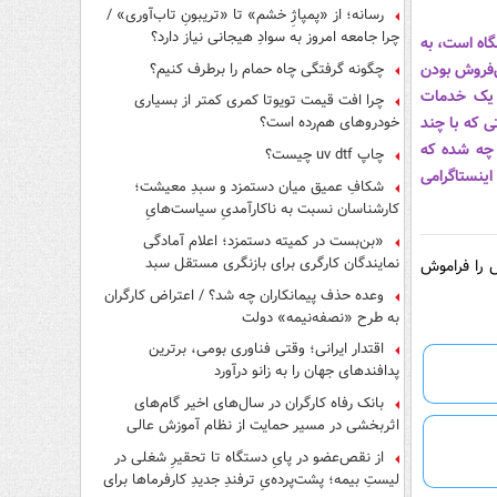
رسانه؛ از «پمپاژِ خشم» تا «تریبونِ تاب‌آوری» /
چرا جامعه امروز به سوادِ هیجانی نیاز دارد؟
گاه است، به
چگونه گرفتگی چاه حمام را برطرف کنیم؟
‌فروش بودن
 یک خدمات
چرا افت قیمت تویوتا کمری کمتر از بسیاری
 که با چند
خودروهای هم‌رده است؟
 چه شده که
چاپ uv dtf چیست؟
ینستاگرامی
شکافِ عمیق میان دستمزد و سبدِ معیشت؛
کارشناسان نسبت به ناکارآمدیِ سیاست‌هایِ
حمایتی هشدار دادند
«بن‌بست در کمیته دستمزد؛ اعلام آمادگی
نمایندگان کارگری برای بازنگری مستقل سبد
 را فراموش
معیشت»
وعده حذف پیمانکاران چه شد؟ / اعتراض کارگران
به طرح «نصفه‌نیمه» دولت
اقتدار ایرانی؛ وقتی فناوری بومی، برترین
پدافندهای جهان را به زانو درآورد
بانک رفاه کارگران در سال‌های اخیر گام‌های
اثربخشی در مسیر حمایت از نظام آموزش عالی
برداشته است
از نقص‌عضو در پایِ دستگاه تا تحقیرِ شغلی در
لیستِ بیمه؛ پشت‌پرده‌یِ ترفندِ جدیدِ کارفرماها برای