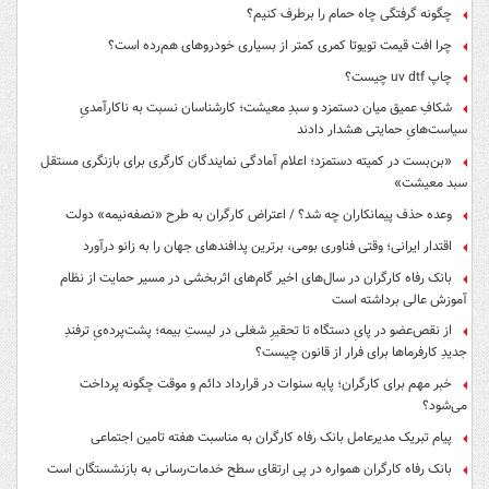
چگونه گرفتگی چاه حمام را برطرف کنیم؟
چرا افت قیمت تویوتا کمری کمتر از بسیاری خودروهای هم‌رده است؟
چاپ uv dtf چیست؟
شکافِ عمیق میان دستمزد و سبدِ معیشت؛ کارشناسان نسبت به ناکارآمدیِ
سیاست‌هایِ حمایتی هشدار دادند
«بن‌بست در کمیته دستمزد؛ اعلام آمادگی نمایندگان کارگری برای بازنگری مستقل
سبد معیشت»
وعده حذف پیمانکاران چه شد؟ / اعتراض کارگران به طرح «نصفه‌نیمه» دولت
اقتدار ایرانی؛ وقتی فناوری بومی، برترین پدافندهای جهان را به زانو درآورد
بانک رفاه کارگران در سال‌های اخیر گام‌های اثربخشی در مسیر حمایت از نظام
آموزش عالی برداشته است
از نقص‌عضو در پایِ دستگاه تا تحقیرِ شغلی در لیستِ بیمه؛ پشت‌پرده‌یِ ترفندِ
جدیدِ کارفرماها برای فرار از قانون چیست؟
خبر مهم برای کارگران؛ پایه سنوات در قرارداد دائم و موقت چگونه پرداخت
می‌شود؟
پیام تبریک مدیرعامل بانک رفاه کارگران به مناسبت هفته تامین اجتماعی
بانک رفاه کارگران همواره در پی ارتقای سطح خدمات‌رسانی به بازنشستگان است