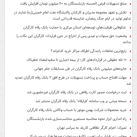
مبلغ تسهیلات قرض الحسنه بازنشستگان به ۶۰ میلیون تومان افزایش یافت
تلاش و تعهد مجموعه مدیران و کارکنان پالایشگاه نفت امام خمینی(ره) شازند در
تداوم تولید در ایام جنگ رمضان، شایسته قدردانی است
شکوفایی ظرفیت‌های توسعه‌ای استان مرکزی با حمایت بانک رفاه کارگران
وضعیت حق سنوات و عیدی پس از اخراج در حین قرارداد؛ کارگران این نکات را
بدانند
رایج‌ترین تخلفات رانندگی اطراف مراکز خرید کدام‌اند؟
۱۰ تله حقوقی در قراردادهای کار؛ از بیمه اجباری تا سفیدامضاء خطرناک
جایزه‌های میلیونی بانک رفاه کارگران در طی مسابقات جام جهانی
مهلت افتتاح حساب و پرداخت تسهیلات در طرح افق ۲ بانک رفاه کارگران تمدید
شد
ثبت درخواست صدور کارت رفاهی در بانک رفاه کارگران غیرحضوری شد
نسخه مبتنی بر وب سامانه "فرارفاه" بانک رفاه کارگران منتشر شد
خرید محصولات شرکت بهمن موتور با حساب وکالتی بانک رفاه کارگران
راه اندازی ابزار نحوه محاسبه مستمری متناسب‌سازی شده بازنشستگان
تمیزک: اعزام کارگر نظافتی کاربلد به سراسر تهران
مجلس زیر فشار برای تعیین تکلیف سرنوشت صدها هزار نیروی شرکتی