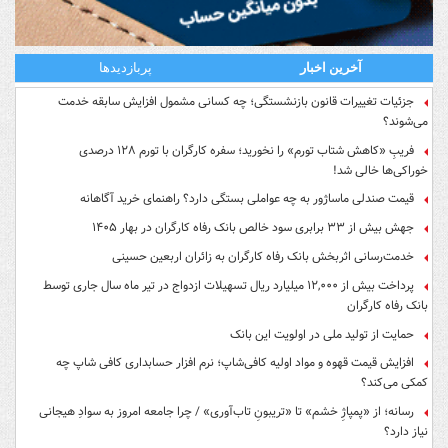
آخرین اخبار
پربازدیدها
جزئیات تغییرات قانون بازنشستگی؛ چه کسانی مشمول افزایش سابقه خدمت
می‌شوند؟
فریبِ «کاهش شتاب تورم» را نخورید؛ سفره کارگران با تورم ۱۲۸ درصدی
خوراکی‌ها خالی شد!
قیمت صندلی ماساژور به چه عواملی بستگی دارد؟ راهنمای خرید آگاهانه
جهش بیش از ۳۳ برابری سود خالص بانک رفاه کارگران در بهار ۱۴۰۵
خدمت‌رسانی اثربخش بانک رفاه کارگران به زائران اربعین حسینی
پرداخت بیش از ۱۲,۰۰۰ میلیارد ریال تسهیلات ازدواج در تیر ماه سال جاری توسط
بانک رفاه کارگران
حمایت از تولید ملی در اولویت این بانک
افزایش قیمت قهوه و مواد اولیه کافی‌شاپ؛ نرم افزار حسابداری کافی شاپ چه
کمکی می‌کند؟
رسانه؛ از «پمپاژِ خشم» تا «تریبونِ تاب‌آوری» / چرا جامعه امروز به سوادِ هیجانی
نیاز دارد؟