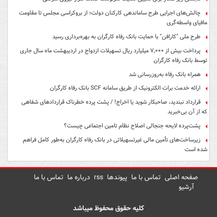
چالش‌های اجرایی طرح ساماندهی کارکنان دولت؛ از بروکراسی مجلس تا مقاومت
مافیای واسطه‌گری
طرح ملی "کارافن" با حمایت بانک رفاه کارگران به بهره‌برداری رسید
پرداخت بیش از ۷,۰۰۰ میلیارد ریال تسهیلات ازدواج در اردیبهشت ماه سال جاری
توسط بانک رفاه کارگران
همراه بانک رفاه به‌روزرسانی شد
ارائه خدمت برات الکترونیک از طریق سامانه SCF بانک رفاه کارگران
قرارداد نبندید، صاحبکار شوید یا اخراج! / پشت پرده خطرناک قراردادهای شفاهی
که از آن بی‌خبرید
پشت‌پرده لایحه جنجالی اصلاح نظام تامین اجتماعی چیست؟
زیرساخت‌های تأمین مالی غیرتسهیلاتی در بانک رفاه کارگران به‌طور کامل فراهم
شده است
صفحه اصلی
تماس با ما
پیوندها
rss
درباره ما
تماس با ما
آرشیو
کلیه حقوق محفوظ میباشد