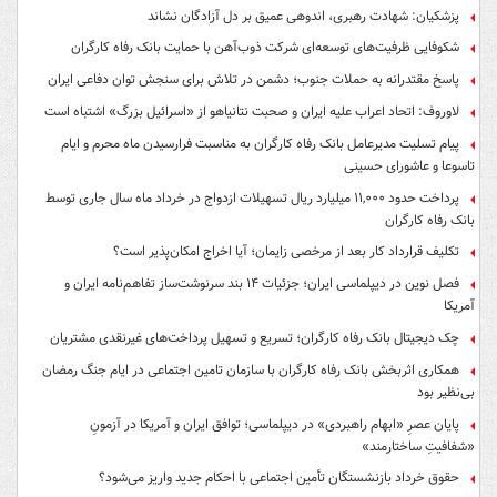
پزشکیان: شهادت رهبری، اندوهی عمیق بر دل آزادگان نشاند
شکوفایی ظرفیت‌های توسعه‌ای شرکت ذوب‌آهن با حمایت‌ بانک رفاه کارگران
پاسخ مقتدرانه به حملات جنوب؛ دشمن در تلاش برای سنجش توان دفاعی ایران
لاوروف: اتحاد اعراب علیه ایران و صحبت نتانیاهو از «اسرائیل بزرگ» اشتباه است
پیام تسلیت مدیرعامل بانک رفاه کارگران به مناسبت فرارسیدن ماه محرم و ایام
تاسوعا و عاشورای حسینی
پرداخت حدود ۱۱,۰۰۰ میلیارد ریال تسهیلات ازدواج در خرداد ماه سال جاری توسط
بانک رفاه کارگران
تکلیف قرارداد کار بعد از مرخصی زایمان؛ آیا اخراج امکان‌پذیر است؟
فصل نوین در دیپلماسی ایران؛ جزئیات ۱۴ بند سرنوشت‌ساز تفاهم‌نامه ایران و
آمریکا
چک دیجیتال بانک رفاه کارگران؛ تسریع و تسهیل پرداخت‌های غیرنقدی مشتریان
همکاری اثربخش بانک رفاه کارگران با سازمان تامین اجتماعی در ایام جنگ رمضان
بی‌نظیر بود
پایان عصرِ «ابهام راهبردی» در دیپلماسی؛ توافق ایران و آمریکا در آزمونِ
«شفافیتِ ساختارمند»
حقوق خرداد بازنشستگان تأمین اجتماعی با احکام جدید واریز می‌شود؟