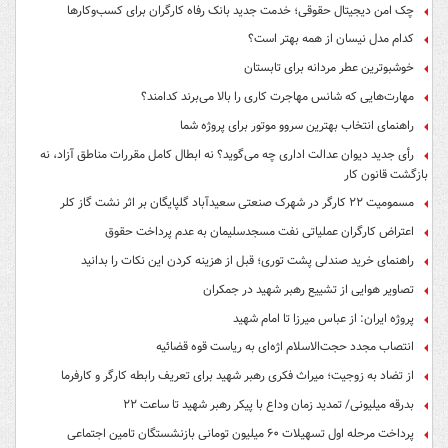
چک امن دیجیتال حقوقی؛ خدمت جدید بانک رفاه کارگران برای کسب‌وکارها
کدام مدل نیسان از همه بهتر است؟
خوشبوترین عطر مردانه برای تابستان
مهارت‌هایی که شانس مهاجرت کاری را بالا می‌برند کدامند؟
راهنمای انتخاب بهترین سروو موتور برای پروژه شما
رأی جدید دیوان عدالت اداری چه می‌گوید؟ نه ابطال کامل مقررات مناطق آزاد، نه
بازگشت قانون کار
مسمومیت ۲۲ کارگر در شهرک صنعتی سعیدآباد گلپایگان بر اثر نشت گاز کلر
اعتراض کارگران عملیاتی نفت مسجدسلیمان به عدم پرداخت حقوق
راهنمای خرید صندلی پشت توری؛ قبل از هزینه کردن این نکات را بدانید
تصاویر هوایی از تشییع رهبر شهید در جمکران
پروژه ایران: از عباس میرزا تا امام شهید
انتصاب مجدد حجت‌الاسلام اژه‌ای به ریاست قوه‌ قضائیه
از تضاد به زوجیت؛ میراث فکری رهبر شهید برای تعریف رابطه کارگر و کارفرما
بدرقه میلیونی/ تمدید زمان وداع با پیکر رهبر شهید تا ساعت ۲۲
پرداخت مرحله اول تسهیلات ۶۰ میلیون تومانی بازنشستگان تامین اجتماعی