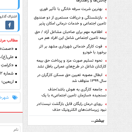
چالش‌ها و راهکارها
بهترین شربت سرفه خانگی با تأثیر فوری
اشتراک گذاری 
بازنشستگی و دریافت مستمری از دو صندوق
تامین اجتماعی و خدمات درمانی امکان پذیر
است ؟
اطلاعیه مهم برای صاحبان مشاغل آزاد / حق
بیمه تامین اجتماعی شامل این افراد هم می
مطالب مرتب
شود
فوت کارگر خدماتی شهرداری مشهد بر اثر
«صمت» و 
برخورد با خودرو
علی(ع)، ج
نحوه تسلیم صورت مزد و پرداخت حق بیمه
«کرامتِ ع
کارکنان شاغل در طرح‌های عمرانی باطل نشد
شماره ۴۲ نشریه طنز شلمون منتشر شد
ابطال مصوبه تعیین حق مسکن کارگران در
سال ۱۳۹۹ متوقف شد
اربعین؛ 
جامعه کارگری به هوش باشد/حذف
نسنجیده «سازمان تامین اجتماعی» با یک
شهرخب
تفاهم نامه!
رویای درمان رایگان قابل بازگشت نیست/در
نبود زیرساخت‌های الکترونیک حذف
دفترچه‌های بیمه اشتباه مضاعف است
بیشتر...