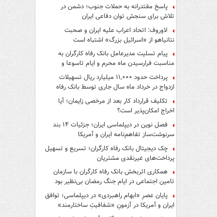
پاسخ مقتدرانه به حملات جنوب؛ دشمن در
تلاش برای سنجش توان دفاعی ایران
لاوروف: اتحاد اعراب علیه ایران و صحبت
نتانیاهو از «اسرائیل بزرگ» اشتباه است
پیام تسلیت مدیرعامل بانک رفاه کارگران به
مناسبت فرارسیدن ماه محرم و ایام تاسوعا و
عاشورای حسینی
پرداخت حدود ۱۱,۰۰۰ میلیارد ریال تسهیلات
ازدواج در خرداد ماه سال جاری توسط بانک رفاه
کارگران
تکلیف قرارداد کار بعد از مرخصی زایمان؛ آیا
اخراج امکان‌پذیر است؟
فصل نوین در دیپلماسی ایران؛ جزئیات ۱۴ بند
سرنوشت‌ساز تفاهم‌نامه ایران و آمریکا
چک دیجیتال بانک رفاه کارگران؛ تسریع و تسهیل
پرداخت‌های غیرنقدی مشتریان
همکاری اثربخش بانک رفاه کارگران با سازمان
تامین اجتماعی در ایام جنگ رمضان بی‌نظیر بود
پایان عصرِ «ابهام راهبردی» در دیپلماسی؛ توافق
ایران و آمریکا در آزمونِ «شفافیتِ ساختارمند»