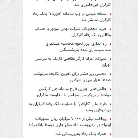
کارگران غیرحضوری شد
نسخه مبتنی بر وب سامانه "فرارفاه" بانک رفاه
کارگران منتشر شد
خرید محصولات شرکت بهمن موتور با حساب
وکالتی بانک رفاه کارگران
راه اندازی ابزار نحوه محاسبه مستمری
متناسب‌سازی شده بازنشستگان
تمیزک: اعزام کارگر نظافتی کاربلد به سراسر
تهران
مجلس زیر فشار برای تعیین تکلیف سرنوشت
صدها هزار نیروی شرکتی
چالش‌های اجرایی طرح ساماندهی کارکنان
دولت؛ از بروکراسی مجلس تا مقاومت مافیای
واسطه‌گری
طرح ملی "کارافن" با حمایت بانک رفاه کارگران به
بهره‌برداری رسید
پرداخت بیش از ۷,۰۰۰ میلیارد ریال تسهیلات
ازدواج در اردیبهشت ماه سال جاری توسط بانک رفاه
کارگران
همراه بانک رفاه به‌روزرسانی شد