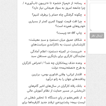
رسانه؛ از «پمپاژِ خشم» تا «تریبونِ تاب‌آوری» /
چرا جامعه امروز به سوادِ هیجانی نیاز دارد؟
چگونه گرفتگی چاه حمام را برطرف کنیم؟
چرا افت قیمت تویوتا کمری کمتر از بسیاری
خودروهای هم‌رده است؟
چاپ uv dtf چیست؟
ارسال نظر
شکافِ عمیق میان دستمزد و سبدِ معیشت؛
کارشناسان نسبت به ناکارآمدیِ سیاست‌هایِ
حمایتی هشدار دادند
«بن‌بست در کمیته دستمزد؛ اعلام آمادگی
نمایندگان کارگری برای بازنگری مستقل سبد
معیشت»
وعده حذف پیمانکاران چه شد؟ / اعتراض کارگران
به طرح «نصفه‌نیمه» دولت
اقتدار ایرانی؛ وقتی فناوری بومی، برترین
پدافندهای جهان را به زانو درآورد
بانک رفاه کارگران در سال‌های اخیر گام‌های
اثربخشی در مسیر حمایت از نظام آموزش عالی
برداشته است
از نقص‌عضو در پایِ دستگاه تا تحقیرِ شغلی در
لیستِ بیمه؛ پشت‌پرده‌یِ ترفندِ جدیدِ کارفرماها برای