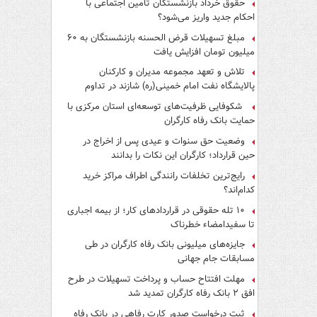
حقوق خرداد بازنشستگان تأمین اجتماعی با
احکام جدید واریز می‌شود؟
مبلغ تسهیلات قرض الحسنه بازنشستگان به ۶۰
میلیون تومان افزایش یافت
تلاش و تعهد مجموعه مدیران و کارکنان
پالایشگاه نفت امام خمینی(ره) شازند در تداوم
تولید در ایام جنگ رمضان، شایسته قدردانی است
شکوفایی ظرفیت‌های توسعه‌ای استان مرکزی با
حمایت بانک رفاه کارگران
وضعیت حق سنوات و عیدی پس از اخراج در
حین قرارداد؛ کارگران این نکات را بدانند
رایج‌ترین تخلفات رانندگی اطراف مراکز خرید
کدام‌اند؟
۱۰ تله حقوقی در قراردادهای کار؛ از بیمه اجباری
تا سفیدامضاء خطرناک
جایزه‌های میلیونی بانک رفاه کارگران در طی
مسابقات جام جهانی
مهلت افتتاح حساب و پرداخت تسهیلات در طرح
افق ۲ بانک رفاه کارگران تمدید شد
ثبت درخواست صدور کارت رفاهی در بانک رفاه