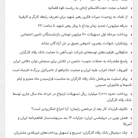
انتصاب مجدد حجت‌الاسلام اژه‌ای به ریاست قوه‌ قضائیه
از تضاد به زوجیت؛ میراث فکری رهبر شهید برای تعریف رابطه کارگر و کارفرما
بدرقه میلیونی/ تمدید زمان وداع با پیکر رهبر شهید تا ساعت ۲۲
پرداخت مرحله اول تسهیلات ۶۰ میلیون تومانی بازنشستگان تامین اجتماعی
پزشکیان: شهادت رهبری، اندوهی عمیق بر دل آزادگان نشاند
شکوفایی ظرفیت‌های توسعه‌ای شرکت ذوب‌آهن با حمایت‌ بانک رفاه کارگران
پاسخ مقتدرانه به حملات جنوب؛ دشمن در تلاش برای سنجش توان دفاعی ایران
لاوروف: اتحاد اعراب علیه ایران و صحبت نتانیاهو از «اسرائیل بزرگ» اشتباه است
پیام تسلیت مدیرعامل بانک رفاه کارگران به مناسبت فرارسیدن ماه محرم و ایام
تاسوعا و عاشورای حسینی
پرداخت حدود ۱۱,۰۰۰ میلیارد ریال تسهیلات ازدواج در خرداد ماه سال جاری توسط
بانک رفاه کارگران
تکلیف قرارداد کار بعد از مرخصی زایمان؛ آیا اخراج امکان‌پذیر است؟
فصل نوین در دیپلماسی ایران؛ جزئیات ۱۴ بند سرنوشت‌ساز تفاهم‌نامه ایران و
آمریکا
چک دیجیتال بانک رفاه کارگران؛ تسریع و تسهیل پرداخت‌های غیرنقدی مشتریان