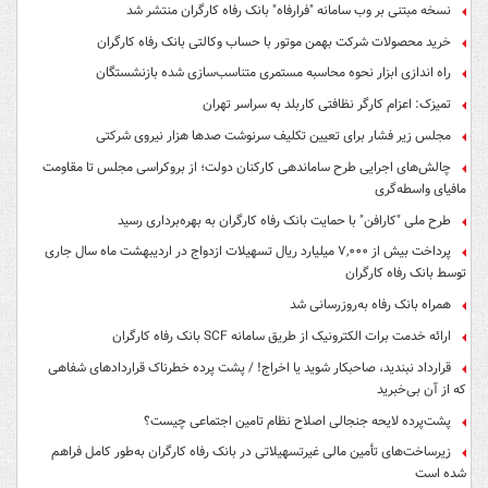
نسخه مبتنی بر وب سامانه "فرارفاه" بانک رفاه کارگران منتشر شد
خرید محصولات شرکت بهمن موتور با حساب وکالتی بانک رفاه کارگران
راه اندازی ابزار نحوه محاسبه مستمری متناسب‌سازی شده بازنشستگان
تمیزک: اعزام کارگر نظافتی کاربلد به سراسر تهران
مجلس زیر فشار برای تعیین تکلیف سرنوشت صدها هزار نیروی شرکتی
چالش‌های اجرایی طرح ساماندهی کارکنان دولت؛ از بروکراسی مجلس تا مقاومت
مافیای واسطه‌گری
طرح ملی "کارافن" با حمایت بانک رفاه کارگران به بهره‌برداری رسید
پرداخت بیش از ۷,۰۰۰ میلیارد ریال تسهیلات ازدواج در اردیبهشت ماه سال جاری
توسط بانک رفاه کارگران
همراه بانک رفاه به‌روزرسانی شد
ارائه خدمت برات الکترونیک از طریق سامانه SCF بانک رفاه کارگران
قرارداد نبندید، صاحبکار شوید یا اخراج! / پشت پرده خطرناک قراردادهای شفاهی
که از آن بی‌خبرید
پشت‌پرده لایحه جنجالی اصلاح نظام تامین اجتماعی چیست؟
زیرساخت‌های تأمین مالی غیرتسهیلاتی در بانک رفاه کارگران به‌طور کامل فراهم
شده است