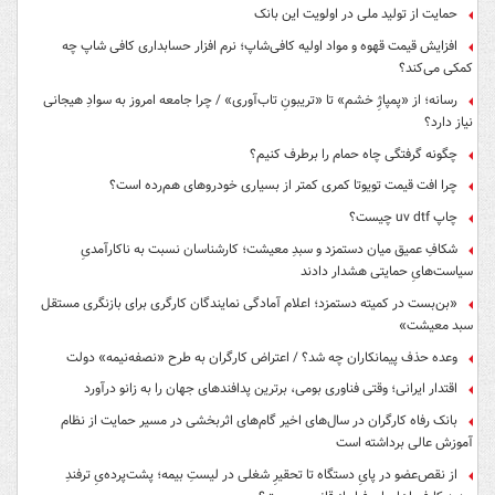
حمایت از تولید ملی در اولویت این بانک
افزایش قیمت قهوه و مواد اولیه کافی‌شاپ؛ نرم افزار حسابداری کافی شاپ چه
کمکی می‌کند؟
رسانه؛ از «پمپاژِ خشم» تا «تریبونِ تاب‌آوری» / چرا جامعه امروز به سوادِ هیجانی
نیاز دارد؟
چگونه گرفتگی چاه حمام را برطرف کنیم؟
چرا افت قیمت تویوتا کمری کمتر از بسیاری خودروهای هم‌رده است؟
چاپ uv dtf چیست؟
شکافِ عمیق میان دستمزد و سبدِ معیشت؛ کارشناسان نسبت به ناکارآمدیِ
سیاست‌هایِ حمایتی هشدار دادند
«بن‌بست در کمیته دستمزد؛ اعلام آمادگی نمایندگان کارگری برای بازنگری مستقل
سبد معیشت»
وعده حذف پیمانکاران چه شد؟ / اعتراض کارگران به طرح «نصفه‌نیمه» دولت
اقتدار ایرانی؛ وقتی فناوری بومی، برترین پدافندهای جهان را به زانو درآورد
بانک رفاه کارگران در سال‌های اخیر گام‌های اثربخشی در مسیر حمایت از نظام
آموزش عالی برداشته است
از نقص‌عضو در پایِ دستگاه تا تحقیرِ شغلی در لیستِ بیمه؛ پشت‌پرده‌یِ ترفندِ