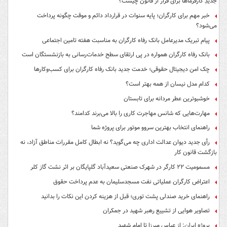
جدیدِ کارفرماها برای فرار از قانون چیست؟
خبر مهم برای کارگران؛ پایه سنوات در قرارداد دائم و موقت چگونه پرداخت
می‌شود؟
پیام تبریک مدیرعامل بانک رفاه کارگران به مناسبت هفته تامین اجتماعی
بانک رفاه کارگران همواره در پی ارتقای سطح خدمات‌رسانی به بازنشستگان است
چک امن دیجیتال حقوقی؛ خدمت جدید بانک رفاه کارگران برای کسب‌وکارها
کدام مدل نیسان از همه بهتر است؟
خوشبوترین عطر مردانه برای تابستان
مهارت‌هایی که شانس مهاجرت کاری را بالا می‌برند کدامند؟
راهنمای انتخاب بهترین سروو موتور برای پروژه شما
رأی جدید دیوان عدالت اداری چه می‌گوید؟ نه ابطال کامل مقررات مناطق آزاد، نه
بازگشت قانون کار
مسمومیت ۲۲ کارگر در شهرک صنعتی سعیدآباد گلپایگان بر اثر نشت گاز کلر
اعتراض کارگران عملیاتی نفت مسجدسلیمان به عدم پرداخت حقوق
راهنمای خرید صندلی پشت توری؛ قبل از هزینه کردن این نکات را بدانید
تصاویر هوایی از تشییع رهبر شهید در جمکران
پروژه ایران: از عباس میرزا تا امام شهید