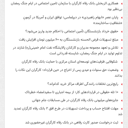
همکاری اثربخش بانک رفاه کارگران با سازمان تامین اجتماعی در ایام جنگ رمضان
بی‌نظیر بود
پایان عصرِ «ابهام راهبردی» در دیپلماسی؛ توافق ایران و آمریکا در آزمونِ
«شفافیتِ ساختارمند»
حقوق خرداد بازنشستگان تأمین اجتماعی با احکام جدید واریز می‌شود؟
مبلغ تسهیلات قرض الحسنه بازنشستگان به ۶۰ میلیون تومان افزایش یافت
تلاش و تعهد مجموعه مدیران و کارکنان پالایشگاه نفت امام خمینی(ره) شازند در
تداوم تولید در ایام جنگ رمضان، شایسته قدردانی است
شکوفایی ظرفیت‌های توسعه‌ای استان مرکزی با حمایت بانک رفاه کارگران
وضعیت حق سنوات و عیدی پس از اخراج در حین قرارداد؛ کارگران این نکات را
بدانند
رایج‌ترین تخلفات رانندگی اطراف مراکز خرید کدام‌اند؟
۱۰ تله حقوقی در قراردادهای کار؛ از بیمه اجباری تا سفیدامضاء خطرناک
جایزه‌های میلیونی بانک رفاه کارگران در طی مسابقات جام جهانی
مهلت افتتاح حساب و پرداخت تسهیلات در طرح افق ۲ بانک رفاه کارگران تمدید
شد
ثبت درخواست صدور کارت رفاهی در بانک رفاه کارگران غیرحضوری شد