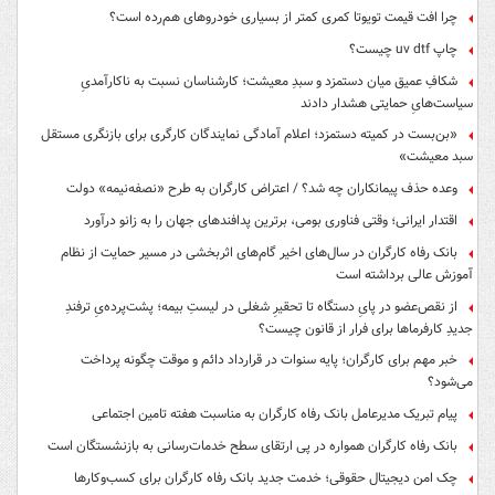
چرا افت قیمت تویوتا کمری کمتر از بسیاری خودروهای هم‌رده است؟
چاپ uv dtf چیست؟
شکافِ عمیق میان دستمزد و سبدِ معیشت؛ کارشناسان نسبت به ناکارآمدیِ
سیاست‌هایِ حمایتی هشدار دادند
«بن‌بست در کمیته دستمزد؛ اعلام آمادگی نمایندگان کارگری برای بازنگری مستقل
سبد معیشت»
وعده حذف پیمانکاران چه شد؟ / اعتراض کارگران به طرح «نصفه‌نیمه» دولت
اقتدار ایرانی؛ وقتی فناوری بومی، برترین پدافندهای جهان را به زانو درآورد
بانک رفاه کارگران در سال‌های اخیر گام‌های اثربخشی در مسیر حمایت از نظام
آموزش عالی برداشته است
از نقص‌عضو در پایِ دستگاه تا تحقیرِ شغلی در لیستِ بیمه؛ پشت‌پرده‌یِ ترفندِ
جدیدِ کارفرماها برای فرار از قانون چیست؟
خبر مهم برای کارگران؛ پایه سنوات در قرارداد دائم و موقت چگونه پرداخت
می‌شود؟
پیام تبریک مدیرعامل بانک رفاه کارگران به مناسبت هفته تامین اجتماعی
بانک رفاه کارگران همواره در پی ارتقای سطح خدمات‌رسانی به بازنشستگان است
چک امن دیجیتال حقوقی؛ خدمت جدید بانک رفاه کارگران برای کسب‌وکارها