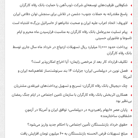
شکوفایی ظرفیت‌های توسعه‌ای شرکت ذوب‌آهن با حمایت‌ بانک رفاه کارگران
پاسخ مقتدرانه به حملات جنوب؛ دشمن در تلاش برای سنجش توان دفاعی ایران
لاوروف: اتحاد اعراب علیه ایران و صحبت نتانیاهو از «اسرائیل بزرگ» اشتباه است
پیام تسلیت مدیرعامل بانک رفاه کارگران به مناسبت فرارسیدن ماه محرم و ایام
تاسوعا و عاشورای حسینی
پرداخت حدود ۱۱,۰۰۰ میلیارد ریال تسهیلات ازدواج در خرداد ماه سال جاری توسط
بانک رفاه کارگران
تکلیف قرارداد کار بعد از مرخصی زایمان؛ آیا اخراج امکان‌پذیر است؟
فصل نوین در دیپلماسی ایران؛ جزئیات ۱۴ بند سرنوشت‌ساز تفاهم‌نامه ایران و
آمریکا
چک دیجیتال بانک رفاه کارگران؛ تسریع و تسهیل پرداخت‌های غیرنقدی مشتریان
همکاری اثربخش بانک رفاه کارگران با سازمان تامین اجتماعی در ایام جنگ رمضان
بی‌نظیر بود
پایان عصرِ «ابهام راهبردی» در دیپلماسی؛ توافق ایران و آمریکا در آزمونِ
«شفافیتِ ساختارمند»
حقوق خرداد بازنشستگان تأمین اجتماعی با احکام جدید واریز می‌شود؟
مبلغ تسهیلات قرض الحسنه بازنشستگان به ۶۰ میلیون تومان افزایش یافت