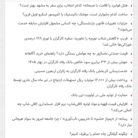
هتل فولبرد یا اقامت با صبحانه؛ کدام انتخاب برای سفر به مشهد بهتر است؟
ساخت کدام دشوارتر است، موشک بالیستیک یا کمپرسور اسکرو اویل فری؟
جزئیات تغییرات قانون بازنشستگی؛ چه کسانی مشمول افزایش سابقه خدمت
می‌شوند؟
فریبِ «کاهش شتاب تورم» را نخورید؛ سفره کارگران با تورم ۱۲۸ درصدی
خوراکی‌ها خالی شد!
قیمت صندلی ماساژور به چه عواملی بستگی دارد؟ راهنمای خرید آگاهانه
جهش بیش از ۳۳ برابری سود خالص بانک رفاه کارگران در بهار ۱۴۰۵
خدمت‌رسانی اثربخش بانک رفاه کارگران به زائران اربعین حسینی
پرداخت بیش از ۱۲,۰۰۰ میلیارد ریال تسهیلات ازدواج در تیر ماه سال جاری توسط
بانک رفاه کارگران
حمایت از تولید ملی در اولویت این بانک
افزایش قیمت قهوه و مواد اولیه کافی‌شاپ؛ نرم افزار حسابداری کافی شاپ چه
کمکی می‌کند؟
رسانه؛ از «پمپاژِ خشم» تا «تریبونِ تاب‌آوری» / چرا جامعه امروز به سوادِ هیجانی
نیاز دارد؟
چگونه گرفتگی چاه حمام را برطرف کنیم؟