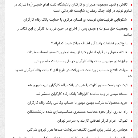
تلاش و تعهد مجموعه مدیران و کارکنان پالایشگاه نفت امام خمینی(ره) شازند در
تداوم تولید در ایام جنگ رمضان، شایسته قدردانی است
شکوفایی ظرفیت‌های توسعه‌ای استان مرکزی با حمایت بانک رفاه کارگران
وضعیت حق سنوات و عیدی پس از اخراج در حین قرارداد؛ کارگران این نکات را
بدانند
رایج‌ترین تخلفات رانندگی اطراف مراکز خرید کدام‌اند؟
۱۰ تله حقوقی در قراردادهای کار؛ از بیمه اجباری تا سفیدامضاء خطرناک
جایزه‌های میلیونی بانک رفاه کارگران در طی مسابقات جام جهانی
مهلت افتتاح حساب و پرداخت تسهیلات در طرح افق ۲ بانک رفاه کارگران تمدید
شد
ثبت درخواست صدور کارت رفاهی در بانک رفاه کارگران غیرحضوری شد
نسخه مبتنی بر وب سامانه "فرارفاه" بانک رفاه کارگران منتشر شد
خرید محصولات شرکت بهمن موتور با حساب وکالتی بانک رفاه کارگران
راه اندازی ابزار نحوه محاسبه مستمری متناسب‌سازی شده بازنشستگان
تمیزک: اعزام کارگر نظافتی کاربلد به سراسر تهران
مجلس زیر فشار برای تعیین تکلیف سرنوشت صدها هزار نیروی شرکتی