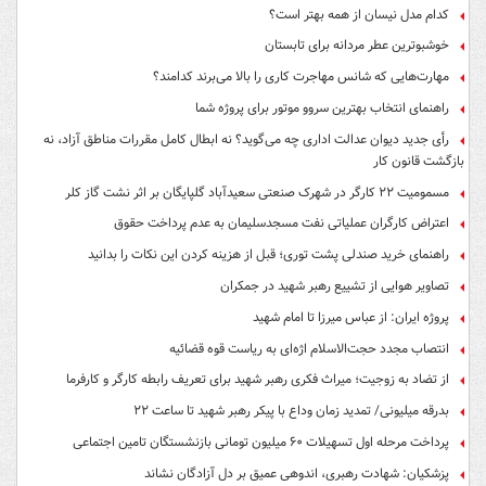
کدام مدل نیسان از همه بهتر است؟
خوشبوترین عطر مردانه برای تابستان
مهارت‌هایی که شانس مهاجرت کاری را بالا می‌برند کدامند؟
راهنمای انتخاب بهترین سروو موتور برای پروژه شما
رأی جدید دیوان عدالت اداری چه می‌گوید؟ نه ابطال کامل مقررات مناطق آزاد، نه
بازگشت قانون کار
مسمومیت ۲۲ کارگر در شهرک صنعتی سعیدآباد گلپایگان بر اثر نشت گاز کلر
اعتراض کارگران عملیاتی نفت مسجدسلیمان به عدم پرداخت حقوق
راهنمای خرید صندلی پشت توری؛ قبل از هزینه کردن این نکات را بدانید
تصاویر هوایی از تشییع رهبر شهید در جمکران
پروژه ایران: از عباس میرزا تا امام شهید
انتصاب مجدد حجت‌الاسلام اژه‌ای به ریاست قوه‌ قضائیه
از تضاد به زوجیت؛ میراث فکری رهبر شهید برای تعریف رابطه کارگر و کارفرما
بدرقه میلیونی/ تمدید زمان وداع با پیکر رهبر شهید تا ساعت ۲۲
پرداخت مرحله اول تسهیلات ۶۰ میلیون تومانی بازنشستگان تامین اجتماعی
پزشکیان: شهادت رهبری، اندوهی عمیق بر دل آزادگان نشاند