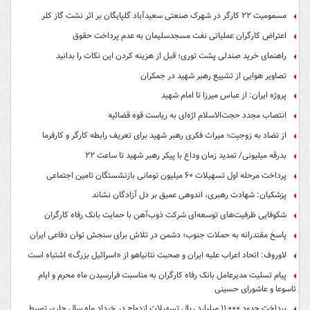
مسمومیت ۲۲ کارگر در شهرک صنعتی سعیدآباد گلپایگان بر اثر نشت گاز کلر
اعتراض کارگران عملیاتی نفت مسجدسلیمان به عدم پرداخت حقوق
راهنمای خرید صندلی پشت توری؛ قبل از هزینه کردن این نکات را بدانید
تصاویر هوایی از تشییع رهبر شهید در جمکران
پروژه ایران: از عباس میرزا تا امام شهید
انتصاب مجدد حجت‌الاسلام اژه‌ای به ریاست قوه‌ قضائیه
از تضاد به زوجیت؛ میراث فکری رهبر شهید برای تعریف رابطه کارگر و کارفرما
بدرقه میلیونی/ تمدید زمان وداع با پیکر رهبر شهید تا ساعت ۲۲
پرداخت مرحله اول تسهیلات ۶۰ میلیون تومانی بازنشستگان تامین اجتماعی
پزشکیان: شهادت رهبری، اندوهی عمیق بر دل آزادگان نشاند
شکوفایی ظرفیت‌های توسعه‌ای شرکت ذوب‌آهن با حمایت‌ بانک رفاه کارگران
پاسخ مقتدرانه به حملات جنوب؛ دشمن در تلاش برای سنجش توان دفاعی ایران
لاوروف: اتحاد اعراب علیه ایران و صحبت نتانیاهو از «اسرائیل بزرگ» اشتباه است
پیام تسلیت مدیرعامل بانک رفاه کارگران به مناسبت فرارسیدن ماه محرم و ایام
تاسوعا و عاشورای حسینی
پرداخت حدود ۱۱,۰۰۰ میلیارد ریال تسهیلات ازدواج در خرداد ماه سال جاری توسط