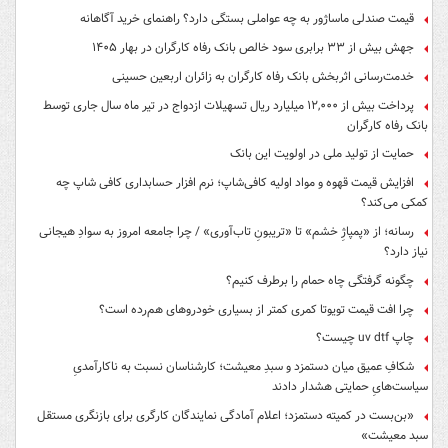
قیمت صندلی ماساژور به چه عواملی بستگی دارد؟ راهنمای خرید آگاهانه
جهش بیش از ۳۳ برابری سود خالص بانک رفاه کارگران در بهار ۱۴۰۵
خدمت‌رسانی اثربخش بانک رفاه کارگران به زائران اربعین حسینی
پرداخت بیش از ۱۲,۰۰۰ میلیارد ریال تسهیلات ازدواج در تیر ماه سال جاری توسط
بانک رفاه کارگران
حمایت از تولید ملی در اولویت این بانک
افزایش قیمت قهوه و مواد اولیه کافی‌شاپ؛ نرم افزار حسابداری کافی شاپ چه
کمکی می‌کند؟
رسانه؛ از «پمپاژِ خشم» تا «تریبونِ تاب‌آوری» / چرا جامعه امروز به سوادِ هیجانی
نیاز دارد؟
چگونه گرفتگی چاه حمام را برطرف کنیم؟
چرا افت قیمت تویوتا کمری کمتر از بسیاری خودروهای هم‌رده است؟
چاپ uv dtf چیست؟
شکافِ عمیق میان دستمزد و سبدِ معیشت؛ کارشناسان نسبت به ناکارآمدیِ
سیاست‌هایِ حمایتی هشدار دادند
«بن‌بست در کمیته دستمزد؛ اعلام آمادگی نمایندگان کارگری برای بازنگری مستقل
سبد معیشت»