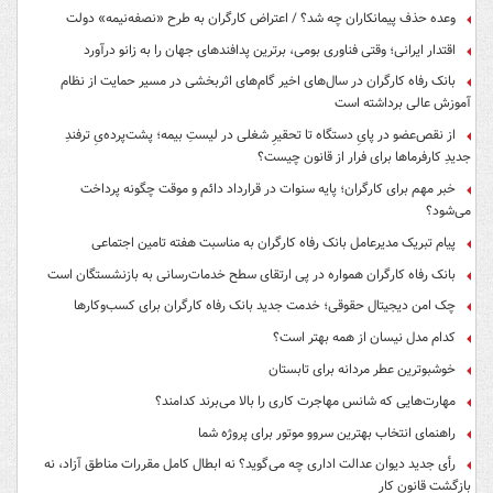
وعده حذف پیمانکاران چه شد؟ / اعتراض کارگران به طرح «نصفه‌نیمه» دولت
اقتدار ایرانی؛ وقتی فناوری بومی، برترین پدافندهای جهان را به زانو درآورد
بانک رفاه کارگران در سال‌های اخیر گام‌های اثربخشی در مسیر حمایت از نظام
آموزش عالی برداشته است
از نقص‌عضو در پایِ دستگاه تا تحقیرِ شغلی در لیستِ بیمه؛ پشت‌پرده‌یِ ترفندِ
جدیدِ کارفرماها برای فرار از قانون چیست؟
خبر مهم برای کارگران؛ پایه سنوات در قرارداد دائم و موقت چگونه پرداخت
می‌شود؟
پیام تبریک مدیرعامل بانک رفاه کارگران به مناسبت هفته تامین اجتماعی
بانک رفاه کارگران همواره در پی ارتقای سطح خدمات‌رسانی به بازنشستگان است
چک امن دیجیتال حقوقی؛ خدمت جدید بانک رفاه کارگران برای کسب‌وکارها
کدام مدل نیسان از همه بهتر است؟
خوشبوترین عطر مردانه برای تابستان
مهارت‌هایی که شانس مهاجرت کاری را بالا می‌برند کدامند؟
راهنمای انتخاب بهترین سروو موتور برای پروژه شما
رأی جدید دیوان عدالت اداری چه می‌گوید؟ نه ابطال کامل مقررات مناطق آزاد، نه
بازگشت قانون کار