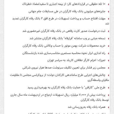
۱۰ تله حقوقی در قراردادهای کار؛ از بیمه اجباری تا سفیدامضاء خطرناک
جایزه‌های میلیونی بانک رفاه کارگران در طی مسابقات جام جهانی
مهلت افتتاح حساب و پرداخت تسهیلات در طرح افق ۲ بانک رفاه کارگران تمدید
شد
ثبت درخواست صدور کارت رفاهی در بانک رفاه کارگران غیرحضوری شد
نسخه مبتنی بر وب سامانه "فرارفاه" بانک رفاه کارگران منتشر شد
خرید محصولات شرکت بهمن موتور با حساب وکالتی بانک رفاه کارگران
راه اندازی ابزار نحوه محاسبه مستمری متناسب‌سازی شده بازنشستگان
تمیزک: اعزام کارگر نظافتی کاربلد به سراسر تهران
مجلس زیر فشار برای تعیین تکلیف سرنوشت صدها هزار نیروی شرکتی
چالش‌های اجرایی طرح ساماندهی کارکنان دولت؛ از بروکراسی مجلس تا مقاومت
مافیای واسطه‌گری
طرح ملی "کارافن" با حمایت بانک رفاه کارگران به بهره‌برداری رسید
پرداخت بیش از ۷,۰۰۰ میلیارد ریال تسهیلات ازدواج در اردیبهشت ماه سال جاری
توسط بانک رفاه کارگران
همراه بانک رفاه به‌روزرسانی شد