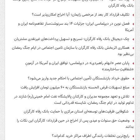
بانک رفاه کارگران
تکلیف قرارداد کار بعد از مرخصی زایمان؛ آیا اخراج امکان‌پذیر است؟
فصل نوین در دیپلماسی ایران؛ جزئیات ۱۴ بند سرنوشت‌ساز تفاهم‌نامه ایران و
آمریکا
چک دیجیتال بانک رفاه کارگران؛ تسریع و تسهیل پرداخت‌های غیرنقدی مشتریان
همکاری اثربخش بانک رفاه کارگران با سازمان تامین اجتماعی در ایام جنگ رمضان
بی‌نظیر بود
پایان عصرِ «ابهام راهبردی» در دیپلماسی؛ توافق ایران و آمریکا در آزمونِ
«شفافیتِ ساختارمند»
حقوق خرداد بازنشستگان تأمین اجتماعی با احکام جدید واریز می‌شود؟
مبلغ تسهیلات قرض الحسنه بازنشستگان به ۶۰ میلیون تومان افزایش یافت
تلاش و تعهد مجموعه مدیران و کارکنان پالایشگاه نفت امام خمینی(ره) شازند در
تداوم تولید در ایام جنگ رمضان، شایسته قدردانی است
شکوفایی ظرفیت‌های توسعه‌ای استان مرکزی با حمایت بانک رفاه کارگران
وضعیت حق سنوات و عیدی پس از اخراج در حین قرارداد؛ کارگران این نکات را
بدانند
رایج‌ترین تخلفات رانندگی اطراف مراکز خرید کدام‌اند؟