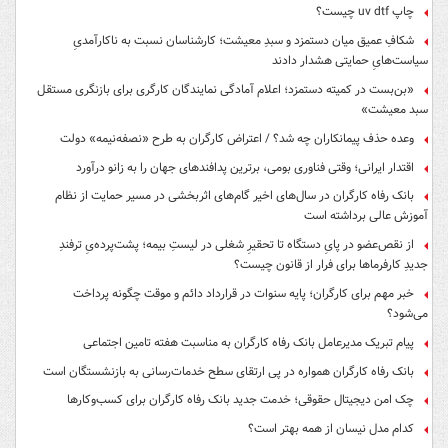
چاپ uv dtf چیست؟
شکافِ عمیق میان دستمزد و سبدِ معیشت؛ کارشناسان نسبت به ناکارآمدیِ
سیاست‌هایِ حمایتی هشدار دادند
«بن‌بست در کمیته دستمزد؛ اعلام آمادگی نمایندگان کارگری برای بازنگری مستقل
سبد معیشت»
وعده حذف پیمانکاران چه شد؟ / اعتراض کارگران به طرح «نصفه‌نیمه» دولت
اقتدار ایرانی؛ وقتی فناوری بومی، برترین پدافندهای جهان را به زانو درآورد
بانک رفاه کارگران در سال‌های اخیر گام‌های اثربخشی در مسیر حمایت از نظام
آموزش عالی برداشته است
از نقص‌عضو در پایِ دستگاه تا تحقیرِ شغلی در لیستِ بیمه؛ پشت‌پرده‌یِ ترفندِ
جدیدِ کارفرماها برای فرار از قانون چیست؟
خبر مهم برای کارگران؛ پایه سنوات در قرارداد دائم و موقت چگونه پرداخت
می‌شود؟
پیام تبریک مدیرعامل بانک رفاه کارگران به مناسبت هفته تامین اجتماعی
بانک رفاه کارگران همواره در پی ارتقای سطح خدمات‌رسانی به بازنشستگان است
چک امن دیجیتال حقوقی؛ خدمت جدید بانک رفاه کارگران برای کسب‌وکارها
کدام مدل نیسان از همه بهتر است؟