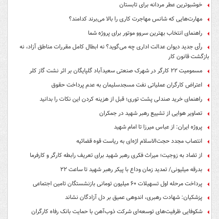
خوشبوترین عطر مردانه برای تابستان
مهارت‌هایی که شانس مهاجرت کاری را بالا می‌برند کدامند؟
راهنمای انتخاب بهترین سروو موتور برای پروژه شما
رأی جدید دیوان عدالت اداری چه می‌گوید؟ نه ابطال کامل مقررات مناطق آزاد، نه
بازگشت قانون کار
مسمومیت ۲۲ کارگر در شهرک صنعتی سعیدآباد گلپایگان بر اثر نشت گاز کلر
اعتراض کارگران عملیاتی نفت مسجدسلیمان به عدم پرداخت حقوق
راهنمای خرید صندلی پشت توری؛ قبل از هزینه کردن این نکات را بدانید
تصاویر هوایی از تشییع رهبر شهید در جمکران
پروژه ایران: از عباس میرزا تا امام شهید
انتصاب مجدد حجت‌الاسلام اژه‌ای به ریاست قوه‌ قضائیه
از تضاد به زوجیت؛ میراث فکری رهبر شهید برای تعریف رابطه کارگر و کارفرما
بدرقه میلیونی/ تمدید زمان وداع با پیکر رهبر شهید تا ساعت ۲۲
پرداخت مرحله اول تسهیلات ۶۰ میلیون تومانی بازنشستگان تامین اجتماعی
پزشکیان: شهادت رهبری، اندوهی عمیق بر دل آزادگان نشاند
شکوفایی ظرفیت‌های توسعه‌ای شرکت ذوب‌آهن با حمایت‌ بانک رفاه کارگران