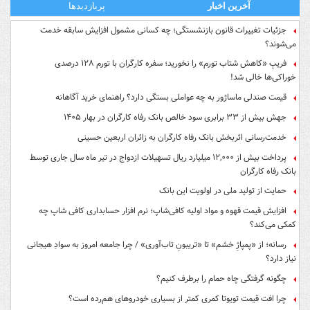
آخرین اخبار
پربازدیدها
جزئیات تغییرات قانون بازنشستگی؛ چه کسانی مشمول افزایش سابقه خدمت
می‌شوند؟
فریبِ «کاهش شتاب تورم» را نخورید؛ سفره کارگران با تورم ۱۲۸ درصدی
خوراکی‌ها خالی شد!
قیمت صندلی ماساژور به چه عواملی بستگی دارد؟ راهنمای خرید آگاهانه
جهش بیش از ۳۳ برابری سود خالص بانک رفاه کارگران در بهار ۱۴۰۵
خدمت‌رسانی اثربخش بانک رفاه کارگران به زائران اربعین حسینی
پرداخت بیش از ۱۲,۰۰۰ میلیارد ریال تسهیلات ازدواج در تیر ماه سال جاری توسط
بانک رفاه کارگران
حمایت از تولید ملی در اولویت این بانک
افزایش قیمت قهوه و مواد اولیه کافی‌شاپ؛ نرم افزار حسابداری کافی شاپ چه
کمکی می‌کند؟
رسانه؛ از «پمپاژِ خشم» تا «تریبونِ تاب‌آوری» / چرا جامعه امروز به سوادِ هیجانی
نیاز دارد؟
چگونه گرفتگی چاه حمام را برطرف کنیم؟
چرا افت قیمت تویوتا کمری کمتر از بسیاری خودروهای هم‌رده است؟