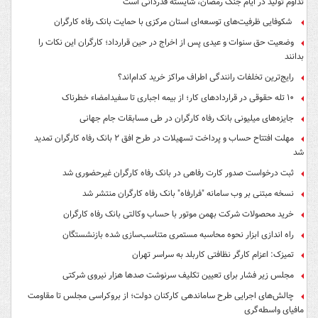
تداوم تولید در ایام جنگ رمضان، شایسته قدردانی است
شکوفایی ظرفیت‌های توسعه‌ای استان مرکزی با حمایت بانک رفاه کارگران
وضعیت حق سنوات و عیدی پس از اخراج در حین قرارداد؛ کارگران این نکات را
بدانند
رایج‌ترین تخلفات رانندگی اطراف مراکز خرید کدام‌اند؟
۱۰ تله حقوقی در قراردادهای کار؛ از بیمه اجباری تا سفیدامضاء خطرناک
جایزه‌های میلیونی بانک رفاه کارگران در طی مسابقات جام جهانی
مهلت افتتاح حساب و پرداخت تسهیلات در طرح افق ۲ بانک رفاه کارگران تمدید
شد
ثبت درخواست صدور کارت رفاهی در بانک رفاه کارگران غیرحضوری شد
نسخه مبتنی بر وب سامانه "فرارفاه" بانک رفاه کارگران منتشر شد
خرید محصولات شرکت بهمن موتور با حساب وکالتی بانک رفاه کارگران
راه اندازی ابزار نحوه محاسبه مستمری متناسب‌سازی شده بازنشستگان
تمیزک: اعزام کارگر نظافتی کاربلد به سراسر تهران
مجلس زیر فشار برای تعیین تکلیف سرنوشت صدها هزار نیروی شرکتی
چالش‌های اجرایی طرح ساماندهی کارکنان دولت؛ از بروکراسی مجلس تا مقاومت
مافیای واسطه‌گری