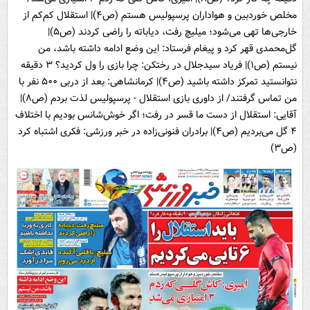
مخلص خوردبین و هواداران پرسپولیس هستم (ص۴)| استقلال کم‌کم از
خارجی‌ها تهی می‌شود؛ میلیچ رفت، دیاباته را راضی کردند (ص۵)|
گل‌محمدی قهر کرد و پیغام فرستاد: این وضع ادامه داشته باشد، من
نیستم (ص۱)| فریاد سیدجلال در رختکن: چرا بازی را ول کردید؟ ۳ دقیقه
نتوانستید تمرکز داشته باشید (ص۴)| کرمانشاهی: بعد از دربی ۵۰۰ نفر با
من تماس گرفتند/ از داوری بازی استقلال - پرسپولیس لذت بردم (ص۸)|
آقایی: استقلال از دست ما قسر در رفت؛ اگر خوش‌شانس بودیم با اختلاف
۴ گل می‌بردیم (ص۴)| برادران فنونی‌زاده در خبر ورزشی: فکری اشتباه کرد
(ص۳)