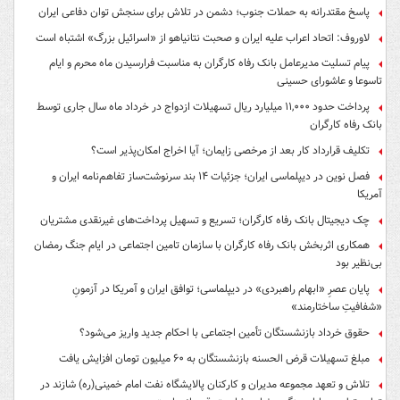
پاسخ مقتدرانه به حملات جنوب؛ دشمن در تلاش برای سنجش توان دفاعی ایران
لاوروف: اتحاد اعراب علیه ایران و صحبت نتانیاهو از «اسرائیل بزرگ» اشتباه است
پیام تسلیت مدیرعامل بانک رفاه کارگران به مناسبت فرارسیدن ماه محرم و ایام
تاسوعا و عاشورای حسینی
پرداخت حدود ۱۱,۰۰۰ میلیارد ریال تسهیلات ازدواج در خرداد ماه سال جاری توسط
بانک رفاه کارگران
تکلیف قرارداد کار بعد از مرخصی زایمان؛ آیا اخراج امکان‌پذیر است؟
فصل نوین در دیپلماسی ایران؛ جزئیات ۱۴ بند سرنوشت‌ساز تفاهم‌نامه ایران و
آمریکا
چک دیجیتال بانک رفاه کارگران؛ تسریع و تسهیل پرداخت‌های غیرنقدی مشتریان
همکاری اثربخش بانک رفاه کارگران با سازمان تامین اجتماعی در ایام جنگ رمضان
بی‌نظیر بود
پایان عصرِ «ابهام راهبردی» در دیپلماسی؛ توافق ایران و آمریکا در آزمونِ
«شفافیتِ ساختارمند»
حقوق خرداد بازنشستگان تأمین اجتماعی با احکام جدید واریز می‌شود؟
مبلغ تسهیلات قرض الحسنه بازنشستگان به ۶۰ میلیون تومان افزایش یافت
تلاش و تعهد مجموعه مدیران و کارکنان پالایشگاه نفت امام خمینی(ره) شازند در