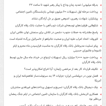
بدرقه میلیونی/ تمدید زمان وداع با پیکر رهبر شهید تا ساعت ۲۲
پرداخت مرحله اول تسهیلات ۶۰ میلیون تومانی بازنشستگان تامین اجتماعی
پزشکیان: شهادت رهبری، اندوهی عمیق بر دل آزادگان نشاند
شکوفایی ظرفیت‌های توسعه‌ای شرکت ذوب‌آهن با حمایت‌ بانک رفاه کارگران
پاسخ مقتدرانه به حملات جنوب؛ دشمن در تلاش برای سنجش توان دفاعی ایران
لاوروف: اتحاد اعراب علیه ایران و صحبت نتانیاهو از «اسرائیل بزرگ» اشتباه است
پیام تسلیت مدیرعامل بانک رفاه کارگران به مناسبت فرارسیدن ماه محرم و ایام
تاسوعا و عاشورای حسینی
پرداخت حدود ۱۱,۰۰۰ میلیارد ریال تسهیلات ازدواج در خرداد ماه سال جاری توسط
بانک رفاه کارگران
تکلیف قرارداد کار بعد از مرخصی زایمان؛ آیا اخراج امکان‌پذیر است؟
فصل نوین در دیپلماسی ایران؛ جزئیات ۱۴ بند سرنوشت‌ساز تفاهم‌نامه ایران و
آمریکا
چک دیجیتال بانک رفاه کارگران؛ تسریع و تسهیل پرداخت‌های غیرنقدی مشتریان
همکاری اثربخش بانک رفاه کارگران با سازمان تامین اجتماعی در ایام جنگ رمضان
بی‌نظیر بود
پایان عصرِ «ابهام راهبردی» در دیپلماسی؛ توافق ایران و آمریکا در آزمونِ