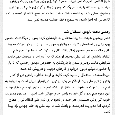
هیچ اقدامی صورت نمی‌گیرد. محمود گودرزی وزیر پیشین وزارت ورزش
مرتب این مسئله را به ما می‌گفت. پس از رفتن گودرزی هم قرار بود این
موضوع عملی شده و ادامه داشته باشد، اما دیدم هیچ کدام از تصمیمات و
کارهایی که اجرا شده، به سمع و نظر هیئت مدیره نمی‌رسد.
رحمتی باعث نابودی استقلال شد
عضو پیشین هیئت مدیره استقلال خاطرنشان کرد: پس از درگذشت منصور
پورحیدری و استعفای شهاب جهانیان، من و حسن زمانی در هیئت مدیره
باقی مانده بودیم. حسن زمانی انتقاداتی می‌کرد که به جا بود. من هم
انتقاد داشتم، اما شرایطی بوجود آوردند که به آدم اجازه صحبت نمی‌دادند.
شرایطی مانند رودررو شدن با بازیکنان به خصوص مهدی رحمتی که 5 بار
با حضور ناموفق درون دروازه و کارهای عجیب و غریبش که همه
می‌دانستند، استقلال را نابود کرد. کارهای او به خاطر ناراحتی‌اش از کنار
رفتن از تیم ملی بود. او فکر می‌کرد بهترین دروازه‌بان ایران است و دوباره به
تیم ملی دعوت می‌شود، اما غافل از اینکه تیم ملی بدون او هم موفق بود و
این دوره هم بدون گل خورده راهی جام جهانی شد. اینها را مدیون مدیریت
خوب کی‌روش هستیم، هر چند در نحوه بازی تیم ملی انتقاداتی را مطرح
کردم، اما مدیریت قدرتمند او باعث شد تا تیم ملی به جام جهانی راه پیدا
کند.