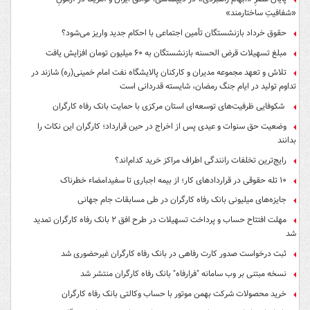
«شفافیتِ ساختارمند»
حقوق خرداد بازنشستگان تأمین اجتماعی با احکام جدید واریز می‌شود؟
مبلغ تسهیلات قرض الحسنه بازنشستگان به ۶۰ میلیون تومان افزایش یافت
تلاش و تعهد مجموعه مدیران و کارکنان پالایشگاه نفت امام خمینی(ره) شازند در
تداوم تولید در ایام جنگ رمضان، شایسته قدردانی است
شکوفایی ظرفیت‌های توسعه‌ای استان مرکزی با حمایت بانک رفاه کارگران
وضعیت حق سنوات و عیدی پس از اخراج در حین قرارداد؛ کارگران این نکات را
بدانند
رایج‌ترین تخلفات رانندگی اطراف مراکز خرید کدام‌اند؟
۱۰ تله حقوقی در قراردادهای کار؛ از بیمه اجباری تا سفیدامضاء خطرناک
جایزه‌های میلیونی بانک رفاه کارگران در طی مسابقات جام جهانی
مهلت افتتاح حساب و پرداخت تسهیلات در طرح افق ۲ بانک رفاه کارگران تمدید
شد
ثبت درخواست صدور کارت رفاهی در بانک رفاه کارگران غیرحضوری شد
نسخه مبتنی بر وب سامانه "فرارفاه" بانک رفاه کارگران منتشر شد
خرید محصولات شرکت بهمن موتور با حساب وکالتی بانک رفاه کارگران