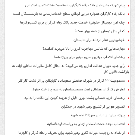
پیام تبریک مدیرعامل بانک رفاه کارگران به مناسبت هفته تامین اجتماعی
بانک رفاه کارگران همواره در پی ارتقای سطح خدمات‌رسانی به بازنشستگان است
چک امن دیجیتال حقوقی؛ خدمت جدید بانک رفاه کارگران برای کسب‌وکارها
کدام مدل نیسان از همه بهتر است؟
خوشبوترین عطر مردانه برای تابستان
مهارت‌هایی که شانس مهاجرت کاری را بالا می‌برند کدامند؟
راهنمای انتخاب بهترین سروو موتور برای پروژه شما
رأی جدید دیوان عدالت اداری چه می‌گوید؟ نه ابطال کامل مقررات مناطق آزاد، نه
بازگشت قانون کار
مسمومیت ۲۲ کارگر در شهرک صنعتی سعیدآباد گلپایگان بر اثر نشت گاز کلر
اعتراض کارگران عملیاتی نفت مسجدسلیمان به عدم پرداخت حقوق
راهنمای خرید صندلی پشت توری؛ قبل از هزینه کردن این نکات را بدانید
تصاویر هوایی از تشییع رهبر شهید در جمکران
پروژه ایران: از عباس میرزا تا امام شهید
انتصاب مجدد حجت‌الاسلام اژه‌ای به ریاست قوه‌ قضائیه
از تضاد به زوجیت؛ میراث فکری رهبر شهید برای تعریف رابطه کارگر و کارفرما