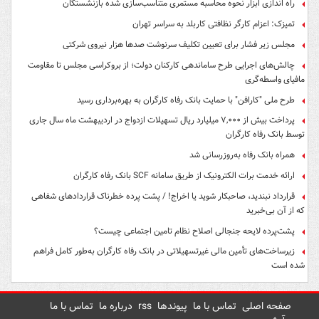
راه اندازی ابزار نحوه محاسبه مستمری متناسب‌سازی شده بازنشستگان
تمیزک: اعزام کارگر نظافتی کاربلد به سراسر تهران
مجلس زیر فشار برای تعیین تکلیف سرنوشت صدها هزار نیروی شرکتی
چالش‌های اجرایی طرح ساماندهی کارکنان دولت؛ از بروکراسی مجلس تا مقاومت
مافیای واسطه‌گری
طرح ملی "کارافن" با حمایت بانک رفاه کارگران به بهره‌برداری رسید
پرداخت بیش از ۷,۰۰۰ میلیارد ریال تسهیلات ازدواج در اردیبهشت ماه سال جاری
توسط بانک رفاه کارگران
همراه بانک رفاه به‌روزرسانی شد
ارائه خدمت برات الکترونیک از طریق سامانه SCF بانک رفاه کارگران
قرارداد نبندید، صاحبکار شوید یا اخراج! / پشت پرده خطرناک قراردادهای شفاهی
که از آن بی‌خبرید
پشت‌پرده لایحه جنجالی اصلاح نظام تامین اجتماعی چیست؟
زیرساخت‌های تأمین مالی غیرتسهیلاتی در بانک رفاه کارگران به‌طور کامل فراهم
شده است
صفحه اصلی
تماس با ما
پیوندها
rss
درباره ما
تماس با ما