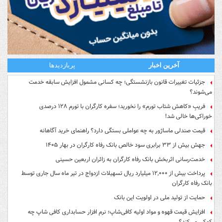
آخرین اخبار
پربازدیدها
جزئیات تغییرات قانون بازنشستگی؛ چه کسانی مشمول افزایش سابقه خدمت
می‌شوند؟
فریبِ «کاهش شتاب تورم» را نخورید؛ سفره کارگران با تورم ۱۲۸ درصدی
خوراکی‌ها خالی شد!
قیمت صندلی ماساژور به چه عواملی بستگی دارد؟ راهنمای خرید آگاهانه
جهش بیش از ۳۳ برابری سود خالص بانک رفاه کارگران در بهار ۱۴۰۵
خدمت‌رسانی اثربخش بانک رفاه کارگران به زائران اربعین حسینی
پرداخت بیش از ۱۲,۰۰۰ میلیارد ریال تسهیلات ازدواج در تیر ماه سال جاری توسط
بانک رفاه کارگران
حمایت از تولید ملی در اولویت این بانک
افزایش قیمت قهوه و مواد اولیه کافی‌شاپ؛ نرم افزار حسابداری کافی شاپ چه
کمکی می‌کند؟