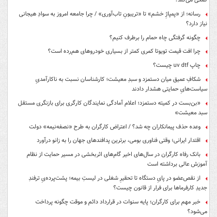
رسانه؛ از «پمپاژِ خشم» تا «تریبونِ تاب‌آوری» / چرا جامعه امروز به سوادِ هیجانی
نیاز دارد؟
چگونه گرفتگی چاه حمام را برطرف کنیم؟
چرا افت قیمت تویوتا کمری کمتر از بسیاری خودروهای هم‌رده است؟
چاپ uv dtf چیست؟
شکافِ عمیق میان دستمزد و سبدِ معیشت؛ کارشناسان نسبت به ناکارآمدیِ
سیاست‌هایِ حمایتی هشدار دادند
«بن‌بست در کمیته دستمزد؛ اعلام آمادگی نمایندگان کارگری برای بازنگری مستقل
سبد معیشت»
وعده حذف پیمانکاران چه شد؟ / اعتراض کارگران به طرح «نصفه‌نیمه» دولت
اقتدار ایرانی؛ وقتی فناوری بومی، برترین پدافندهای جهان را به زانو درآورد
بانک رفاه کارگران در سال‌های اخیر گام‌های اثربخشی در مسیر حمایت از نظام
آموزش عالی برداشته است
از نقص‌عضو در پایِ دستگاه تا تحقیرِ شغلی در لیستِ بیمه؛ پشت‌پرده‌یِ ترفندِ
جدیدِ کارفرماها برای فرار از قانون چیست؟
خبر مهم برای کارگران؛ پایه سنوات در قرارداد دائم و موقت چگونه پرداخت
می‌شود؟