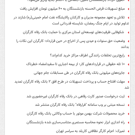
مبلغ تسهیلات قرض الحسنه بازنشستگان به ۶۰ میلیون تومان افزایش یافت
تلاش و تعهد مجموعه مدیران و کارکنان پالایشگاه نفت امام خمینی(ره) شازند در
تداوم تولید در ایام جنگ رمضان، شایسته قدردانی است
شکوفایی ظرفیت‌های توسعه‌ای استان مرکزی با حمایت بانک رفاه کارگران
وضعیت حق سنوات و عیدی پس از اخراج در حین قرارداد؛ کارگران این نکات را
بدانند
رایج‌ترین تخلفات رانندگی اطراف مراکز خرید کدام‌اند؟
۱۰ تله حقوقی در قراردادهای کار؛ از بیمه اجباری تا سفیدامضاء خطرناک
جایزه‌های میلیونی بانک رفاه کارگران در طی مسابقات جام جهانی
مهلت افتتاح حساب و پرداخت تسهیلات در طرح افق ۲ بانک رفاه کارگران تمدید
شد
ثبت درخواست صدور کارت رفاهی در بانک رفاه کارگران غیرحضوری شد
نسخه مبتنی بر وب سامانه "فرارفاه" بانک رفاه کارگران منتشر شد
خرید محصولات شرکت بهمن موتور با حساب وکالتی بانک رفاه کارگران
راه اندازی ابزار نحوه محاسبه مستمری متناسب‌سازی شده بازنشستگان
تمیزک: اعزام کارگر نظافتی کاربلد به سراسر تهران