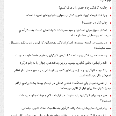
نیاز دارد؟
چگونه گرفتگی چاه حمام را برطرف کنیم؟
چرا افت قیمت تویوتا کمری کمتر از بسیاری خودروهای هم‌رده است؟
چاپ uv dtf چیست؟
شکافِ عمیق میان دستمزد و سبدِ معیشت؛ کارشناسان نسبت به ناکارآمدیِ
سیاست‌هایِ حمایتی هشدار دادند
«بن‌بست در کمیته دستمزد؛ اعلام آمادگی نمایندگان کارگری برای بازنگری مستقل
سبد معیشت»
وعده حذف پیمانکاران چه شد؟ / اعتراض کارگران به طرح «نصفه‌نیمه» دولت
اقتدار ایرانی؛ وقتی فناوری بومی، برترین پدافندهای جهان را به زانو درآورد
بانک رفاه کارگران در سال‌های اخیر گام‌های اثربخشی در مسیر حمایت از نظام
آموزش عالی برداشته است
از نقص‌عضو در پایِ دستگاه تا تحقیرِ شغلی در لیستِ بیمه؛ پشت‌پرده‌یِ ترفندِ
جدیدِ کارفرماها برای فرار از قانون چیست؟
خبر مهم برای کارگران؛ پایه سنوات در قرارداد دائم و موقت چگونه پرداخت
می‌شود؟
پیام تبریک مدیرعامل بانک رفاه کارگران به مناسبت هفته تامین اجتماعی
بانک رفاه کارگران همواره در پی ارتقای سطح خدمات‌رسانی به بازنشستگان است