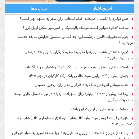
آخرین اخبار
پربازدیدها
هتل فولبرد یا اقامت با صبحانه؛ کدام انتخاب برای سفر به مشهد بهتر است؟
ساخت کدام دشوارتر است، موشک بالیستیک یا کمپرسور اسکرو اویل فری؟
جزئیات تغییرات قانون بازنشستگی؛ چه کسانی مشمول افزایش سابقه خدمت
می‌شوند؟
فریبِ «کاهش شتاب تورم» را نخورید؛ سفره کارگران با تورم ۱۲۸ درصدی
خوراکی‌ها خالی شد!
قیمت صندلی ماساژور به چه عواملی بستگی دارد؟ راهنمای خرید آگاهانه
جهش بیش از ۳۳ برابری سود خالص بانک رفاه کارگران در بهار ۱۴۰۵
خدمت‌رسانی اثربخش بانک رفاه کارگران به زائران اربعین حسینی
پرداخت بیش از ۱۲,۰۰۰ میلیارد ریال تسهیلات ازدواج در تیر ماه سال جاری توسط
بانک رفاه کارگران
حمایت از تولید ملی در اولویت این بانک
افزایش قیمت قهوه و مواد اولیه کافی‌شاپ؛ نرم افزار حسابداری کافی شاپ چه
کمکی می‌کند؟
رسانه؛ از «پمپاژِ خشم» تا «تریبونِ تاب‌آوری» / چرا جامعه امروز به سوادِ هیجانی