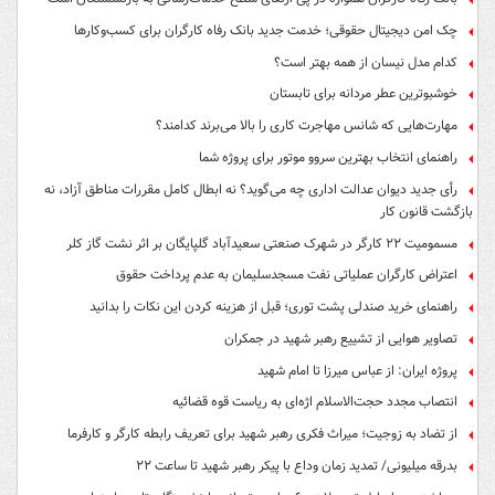
چک امن دیجیتال حقوقی؛ خدمت جدید بانک رفاه کارگران برای کسب‌وکارها
کدام مدل نیسان از همه بهتر است؟
خوشبوترین عطر مردانه برای تابستان
مهارت‌هایی که شانس مهاجرت کاری را بالا می‌برند کدامند؟
راهنمای انتخاب بهترین سروو موتور برای پروژه شما
رأی جدید دیوان عدالت اداری چه می‌گوید؟ نه ابطال کامل مقررات مناطق آزاد، نه
بازگشت قانون کار
مسمومیت ۲۲ کارگر در شهرک صنعتی سعیدآباد گلپایگان بر اثر نشت گاز کلر
اعتراض کارگران عملیاتی نفت مسجدسلیمان به عدم پرداخت حقوق
راهنمای خرید صندلی پشت توری؛ قبل از هزینه کردن این نکات را بدانید
تصاویر هوایی از تشییع رهبر شهید در جمکران
پروژه ایران: از عباس میرزا تا امام شهید
انتصاب مجدد حجت‌الاسلام اژه‌ای به ریاست قوه‌ قضائیه
از تضاد به زوجیت؛ میراث فکری رهبر شهید برای تعریف رابطه کارگر و کارفرما
بدرقه میلیونی/ تمدید زمان وداع با پیکر رهبر شهید تا ساعت ۲۲