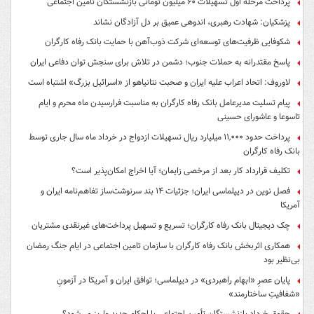
پرداخت مرحله اول تسهیلات ۶۰ میلیون تومانی بازنشستگان تامین اجتماعی
پزشکیان: شهادت رهبری، اندوهی عمیق بر دل آزادگان نشاند
شکوفایی ظرفیت‌های توسعه‌ای شرکت ذوب‌آهن با حمایت‌ بانک رفاه کارگران
پاسخ مقتدرانه به حملات جنوب؛ دشمن در تلاش برای سنجش توان دفاعی ایران
لاوروف: اتحاد اعراب علیه ایران و صحبت نتانیاهو از «اسرائیل بزرگ» اشتباه است
پیام تسلیت مدیرعامل بانک رفاه کارگران به مناسبت فرارسیدن ماه محرم و ایام
تاسوعا و عاشورای حسینی
پرداخت حدود ۱۱,۰۰۰ میلیارد ریال تسهیلات ازدواج در خرداد ماه سال جاری توسط
بانک رفاه کارگران
تکلیف قرارداد کار بعد از مرخصی زایمان؛ آیا اخراج امکان‌پذیر است؟
فصل نوین در دیپلماسی ایران؛ جزئیات ۱۴ بند سرنوشت‌ساز تفاهم‌نامه ایران و
آمریکا
چک دیجیتال بانک رفاه کارگران؛ تسریع و تسهیل پرداخت‌های غیرنقدی مشتریان
همکاری اثربخش بانک رفاه کارگران با سازمان تامین اجتماعی در ایام جنگ رمضان
بی‌نظیر بود
پایان عصرِ «ابهام راهبردی» در دیپلماسی؛ توافق ایران و آمریکا در آزمونِ
«شفافیتِ ساختارمند»
حقوق خرداد بازنشستگان تأمین اجتماعی با احکام جدید واریز می‌شود؟