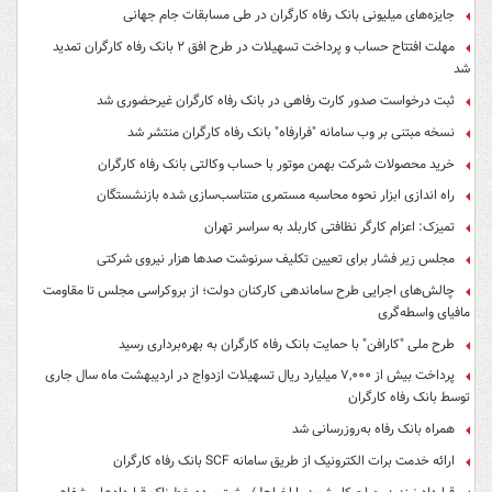
جایزه‌های میلیونی بانک رفاه کارگران در طی مسابقات جام جهانی
مهلت افتتاح حساب و پرداخت تسهیلات در طرح افق ۲ بانک رفاه کارگران تمدید
شد
ثبت درخواست صدور کارت رفاهی در بانک رفاه کارگران غیرحضوری شد
نسخه مبتنی بر وب سامانه "فرارفاه" بانک رفاه کارگران منتشر شد
خرید محصولات شرکت بهمن موتور با حساب وکالتی بانک رفاه کارگران
راه اندازی ابزار نحوه محاسبه مستمری متناسب‌سازی شده بازنشستگان
تمیزک: اعزام کارگر نظافتی کاربلد به سراسر تهران
مجلس زیر فشار برای تعیین تکلیف سرنوشت صدها هزار نیروی شرکتی
چالش‌های اجرایی طرح ساماندهی کارکنان دولت؛ از بروکراسی مجلس تا مقاومت
مافیای واسطه‌گری
طرح ملی "کارافن" با حمایت بانک رفاه کارگران به بهره‌برداری رسید
پرداخت بیش از ۷,۰۰۰ میلیارد ریال تسهیلات ازدواج در اردیبهشت ماه سال جاری
توسط بانک رفاه کارگران
همراه بانک رفاه به‌روزرسانی شد
ارائه خدمت برات الکترونیک از طریق سامانه SCF بانک رفاه کارگران