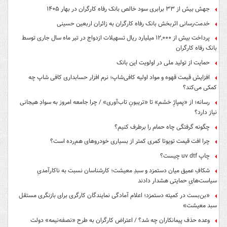
جهش بیش از ۳۳ برابری سود خالص بانک رفاه کارگران در بهار ۱۴۰۵
خدمت‌رسانی اثربخش بانک رفاه کارگران به زائران اربعین حسینی
پرداخت بیش از ۱۲,۰۰۰ میلیارد ریال تسهیلات ازدواج در تیر ماه سال جاری توسط
بانک رفاه کارگران
حمایت از تولید ملی در اولویت این بانک
افزایش قیمت قهوه و مواد اولیه کافی‌شاپ؛ نرم افزار حسابداری کافی شاپ چه
کمکی می‌کند؟
رسانه؛ از «پمپاژِ خشم» تا «تریبونِ تاب‌آوری» / چرا جامعه امروز به سوادِ هیجانی
نیاز دارد؟
چگونه گرفتگی چاه حمام را برطرف کنیم؟
چرا افت قیمت تویوتا کمری کمتر از بسیاری خودروهای هم‌رده است؟
چاپ uv dtf چیست؟
شکافِ عمیق میان دستمزد و سبدِ معیشت؛ کارشناسان نسبت به ناکارآمدیِ
سیاست‌هایِ حمایتی هشدار دادند
«بن‌بست در کمیته دستمزد؛ اعلام آمادگی نمایندگان کارگری برای بازنگری مستقل
سبد معیشت»
وعده حذف پیمانکاران چه شد؟ / اعتراض کارگران به طرح «نصفه‌نیمه» دولت