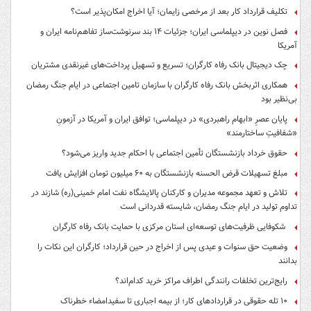
تکلیف قرارداد کار بعد از مرخصی زایمان؛ آیا اخراج امکان‌پذیر است؟
فصل نوین در دیپلماسی ایران؛ جزئیات ۱۴ بند سرنوشت‌ساز تفاهم‌نامه ایران و
آمریکا
چک دیجیتال بانک رفاه کارگران؛ تسریع و تسهیل پرداخت‌های غیرنقدی مشتریان
همکاری اثربخش بانک رفاه کارگران با سازمان تامین اجتماعی در ایام جنگ رمضان
بی‌نظیر بود
پایان عصرِ «ابهام راهبردی» در دیپلماسی؛ توافق ایران و آمریکا در آزمونِ
«شفافیتِ ساختارمند»
حقوق خرداد بازنشستگان تأمین اجتماعی با احکام جدید واریز می‌شود؟
مبلغ تسهیلات قرض الحسنه بازنشستگان به ۶۰ میلیون تومان افزایش یافت
تلاش و تعهد مجموعه مدیران و کارکنان پالایشگاه نفت امام خمینی(ره) شازند در
تداوم تولید در ایام جنگ رمضان، شایسته قدردانی است
شکوفایی ظرفیت‌های توسعه‌ای استان مرکزی با حمایت بانک رفاه کارگران
وضعیت حق سنوات و عیدی پس از اخراج در حین قرارداد؛ کارگران این نکات را
بدانند
رایج‌ترین تخلفات رانندگی اطراف مراکز خرید کدام‌اند؟
۱۰ تله حقوقی در قراردادهای کار؛ از بیمه اجباری تا سفیدامضاء خطرناک