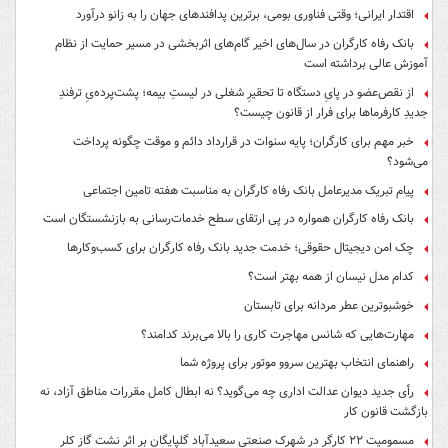
اقتدار ایرانی؛ وقتی فناوری بومی، برترین پدافندهای جهان را به زانو درآورد
بانک رفاه کارگران در سال‌های اخیر گام‌های اثربخشی در مسیر حمایت از نظام
آموزش عالی برداشته است
از نقص‌عضو در پایِ دستگاه تا تحقیرِ شغلی در لیستِ بیمه؛ پشت‌پرده‌یِ ترفندِ
جدیدِ کارفرماها برای فرار از قانون چیست؟
خبر مهم برای کارگران؛ پایه سنوات در قرارداد دائم و موقت چگونه پرداخت
می‌شود؟
پیام تبریک مدیرعامل بانک رفاه کارگران به مناسبت هفته تامین اجتماعی
بانک رفاه کارگران همواره در پی ارتقای سطح خدمات‌رسانی به بازنشستگان است
چک امن دیجیتال حقوقی؛ خدمت جدید بانک رفاه کارگران برای کسب‌وکارها
کدام مدل نیسان از همه بهتر است؟
خوشبوترین عطر مردانه برای تابستان
مهارت‌هایی که شانس مهاجرت کاری را بالا می‌برند کدامند؟
راهنمای انتخاب بهترین سروو موتور برای پروژه شما
رأی جدید دیوان عدالت اداری چه می‌گوید؟ نه ابطال کامل مقررات مناطق آزاد، نه
بازگشت قانون کار
مسمومیت ۲۲ کارگر در شهرک صنعتی سعیدآباد گلپایگان بر اثر نشت گاز کلر