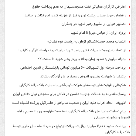
اعتراض کارگران عملیاتی نفت مسجدسلیمان به عدم پرداخت حقوق
راهنمای خرید صندلی پشت توری؛ قبل از هزینه کردن این نکات را بدانید
تصاویر هوایی از تشییع رهبر شهید در جمکران
پروژه ایران: از عباس میرزا تا امام شهید
انتصاب مجدد حجت‌الاسلام اژه‌ای به ریاست قوه‌ قضائیه
از تضاد به زوجیت؛ میراث فکری رهبر شهید برای تعریف رابطه کارگر و کارفرما
بدرقه میلیونی/ تمدید زمان وداع با پیکر رهبر شهید تا ساعت ۲۲
پرداخت مرحله اول تسهیلات ۶۰ میلیون تومانی بازنشستگان تامین اجتماعی
پزشکیان: شهادت رهبری، اندوهی عمیق بر دل آزادگان نشاند
شکوفایی ظرفیت‌های توسعه‌ای شرکت ذوب‌آهن با حمایت‌ بانک رفاه کارگران
پاسخ مقتدرانه به حملات جنوب؛ دشمن در تلاش برای سنجش توان دفاعی ایران
لاوروف: اتحاد اعراب علیه ایران و صحبت نتانیاهو از «اسرائیل بزرگ» اشتباه است
پیام تسلیت مدیرعامل بانک رفاه کارگران به مناسبت فرارسیدن ماه محرم و ایام
تاسوعا و عاشورای حسینی
پرداخت حدود ۱۱,۰۰۰ میلیارد ریال تسهیلات ازدواج در خرداد ماه سال جاری توسط
بانک رفاه کارگران