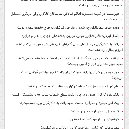
سیاست‌هایِ حمایتی هشدار دادند
«بن‌بست در کمیته دستمزد؛ اعلام آمادگی نمایندگان کارگری برای بازنگری مستقل
سبد معیشت»
وعده حذف پیمانکاران چه شد؟ / اعتراض کارگران به طرح «نصفه‌نیمه» دولت
اقتدار ایرانی؛ وقتی فناوری بومی، برترین پدافندهای جهان را به زانو درآورد
بانک رفاه کارگران در سال‌های اخیر گام‌های اثربخشی در مسیر حمایت از نظام
آموزش عالی برداشته است
از نقص‌عضو در پایِ دستگاه تا تحقیرِ شغلی در لیستِ بیمه؛ پشت‌پرده‌یِ ترفندِ
جدیدِ کارفرماها برای فرار از قانون چیست؟
خبر مهم برای کارگران؛ پایه سنوات در قرارداد دائم و موقت چگونه پرداخت
می‌شود؟
پیام تبریک مدیرعامل بانک رفاه کارگران به مناسبت هفته تامین اجتماعی
بانک رفاه کارگران همواره در پی ارتقای سطح خدمات‌رسانی به بازنشستگان است
چک امن دیجیتال حقوقی؛ خدمت جدید بانک رفاه کارگران برای کسب‌وکارها
کدام مدل نیسان از همه بهتر است؟
خوشبوترین عطر مردانه برای تابستان
مهارت‌هایی که شانس مهاجرت کاری را بالا می‌برند کدامند؟