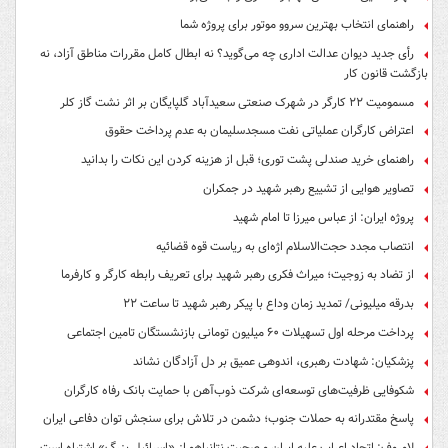
راهنمای انتخاب بهترین سروو موتور برای پروژه شما
رأی جدید دیوان عدالت اداری چه می‌گوید؟ نه ابطال کامل مقررات مناطق آزاد، نه
بازگشت قانون کار
مسمومیت ۲۲ کارگر در شهرک صنعتی سعیدآباد گلپایگان بر اثر نشت گاز کلر
اعتراض کارگران عملیاتی نفت مسجدسلیمان به عدم پرداخت حقوق
راهنمای خرید صندلی پشت توری؛ قبل از هزینه کردن این نکات را بدانید
تصاویر هوایی از تشییع رهبر شهید در جمکران
پروژه ایران: از عباس میرزا تا امام شهید
انتصاب مجدد حجت‌الاسلام اژه‌ای به ریاست قوه‌ قضائیه
از تضاد به زوجیت؛ میراث فکری رهبر شهید برای تعریف رابطه کارگر و کارفرما
بدرقه میلیونی/ تمدید زمان وداع با پیکر رهبر شهید تا ساعت ۲۲
پرداخت مرحله اول تسهیلات ۶۰ میلیون تومانی بازنشستگان تامین اجتماعی
پزشکیان: شهادت رهبری، اندوهی عمیق بر دل آزادگان نشاند
شکوفایی ظرفیت‌های توسعه‌ای شرکت ذوب‌آهن با حمایت‌ بانک رفاه کارگران
پاسخ مقتدرانه به حملات جنوب؛ دشمن در تلاش برای سنجش توان دفاعی ایران
لاوروف: اتحاد اعراب علیه ایران و صحبت نتانیاهو از «اسرائیل بزرگ» اشتباه است