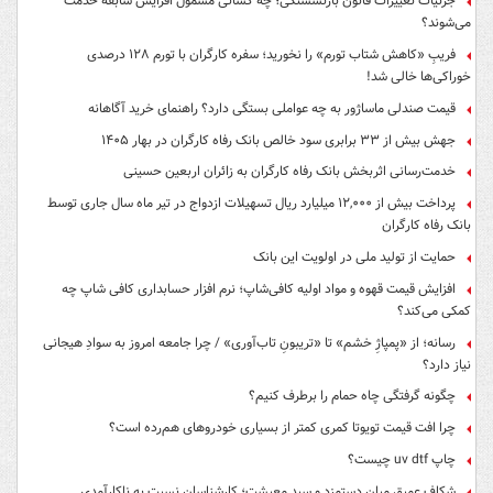
جزئیات تغییرات قانون بازنشستگی؛ چه کسانی مشمول افزایش سابقه خدمت
می‌شوند؟
فریبِ «کاهش شتاب تورم» را نخورید؛ سفره کارگران با تورم ۱۲۸ درصدی
خوراکی‌ها خالی شد!
قیمت صندلی ماساژور به چه عواملی بستگی دارد؟ راهنمای خرید آگاهانه
جهش بیش از ۳۳ برابری سود خالص بانک رفاه کارگران در بهار ۱۴۰۵
خدمت‌رسانی اثربخش بانک رفاه کارگران به زائران اربعین حسینی
پرداخت بیش از ۱۲,۰۰۰ میلیارد ریال تسهیلات ازدواج در تیر ماه سال جاری توسط
بانک رفاه کارگران
حمایت از تولید ملی در اولویت این بانک
افزایش قیمت قهوه و مواد اولیه کافی‌شاپ؛ نرم افزار حسابداری کافی شاپ چه
کمکی می‌کند؟
رسانه؛ از «پمپاژِ خشم» تا «تریبونِ تاب‌آوری» / چرا جامعه امروز به سوادِ هیجانی
نیاز دارد؟
چگونه گرفتگی چاه حمام را برطرف کنیم؟
چرا افت قیمت تویوتا کمری کمتر از بسیاری خودروهای هم‌رده است؟
چاپ uv dtf چیست؟
شکافِ عمیق میان دستمزد و سبدِ معیشت؛ کارشناسان نسبت به ناکارآمدیِ