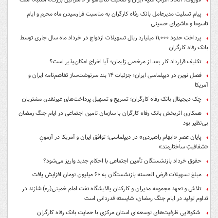
پیام تسلیت مدیرعامل بانک رفاه کارگران به مناسبت فرارسیدن ماه محرم و ایام
تاسوعا و عاشورای حسینی
پرداخت حدود ۱۱,۰۰۰ میلیارد ریال تسهیلات ازدواج در خرداد ماه سال جاری توسط
بانک رفاه کارگران
تکلیف قرارداد کار بعد از مرخصی زایمان؛ آیا اخراج امکان‌پذیر است؟
فصل نوین در دیپلماسی ایران؛ جزئیات ۱۴ بند سرنوشت‌ساز تفاهم‌نامه ایران و
آمریکا
چک دیجیتال بانک رفاه کارگران؛ تسریع و تسهیل پرداخت‌های غیرنقدی مشتریان
همکاری اثربخش بانک رفاه کارگران با سازمان تامین اجتماعی در ایام جنگ رمضان
بی‌نظیر بود
پایان عصرِ «ابهام راهبردی» در دیپلماسی؛ توافق ایران و آمریکا در آزمونِ
«شفافیتِ ساختارمند»
حقوق خرداد بازنشستگان تأمین اجتماعی با احکام جدید واریز می‌شود؟
مبلغ تسهیلات قرض الحسنه بازنشستگان به ۶۰ میلیون تومان افزایش یافت
تلاش و تعهد مجموعه مدیران و کارکنان پالایشگاه نفت امام خمینی(ره) شازند در
تداوم تولید در ایام جنگ رمضان، شایسته قدردانی است
شکوفایی ظرفیت‌های توسعه‌ای استان مرکزی با حمایت بانک رفاه کارگران