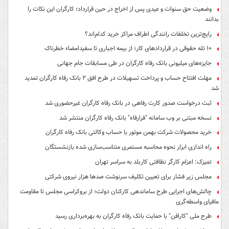
وضعیت حق سنوات و عیدی پس از اخراج در حین قرارداد؛ کارگران این نکات را
بدانند
رایج‌ترین تخلفات رانندگی اطراف مراکز خرید کدام‌اند؟
۱۰ تله حقوقی در قراردادهای کار؛ از بیمه اجباری تا سفیدامضاء خطرناک
جایزه‌های میلیونی بانک رفاه کارگران در طی مسابقات جام جهانی
مهلت افتتاح حساب و پرداخت تسهیلات در طرح افق ۲ بانک رفاه کارگران تمدید
شد
ثبت درخواست صدور کارت رفاهی در بانک رفاه کارگران غیرحضوری شد
نسخه مبتنی بر وب سامانه "فرارفاه" بانک رفاه کارگران منتشر شد
خرید محصولات شرکت بهمن موتور با حساب وکالتی بانک رفاه کارگران
راه اندازی ابزار نحوه محاسبه مستمری متناسب‌سازی شده بازنشستگان
تمیزک: اعزام کارگر نظافتی کاربلد به سراسر تهران
مجلس زیر فشار برای تعیین تکلیف سرنوشت صدها هزار نیروی شرکتی
چالش‌های اجرایی طرح ساماندهی کارکنان دولت؛ از بروکراسی مجلس تا مقاومت
مافیای واسطه‌گری
طرح ملی "کارافن" با حمایت بانک رفاه کارگران به بهره‌برداری رسید