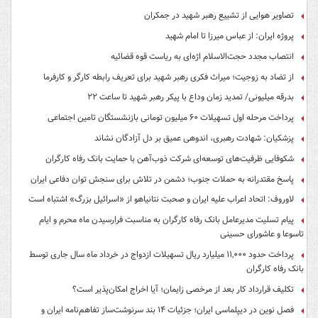
تصاویر هوایی از تشییع رهبر شهید در جمکران
پروژه ایران: از عباس میرزا تا امام شهید
انتصاب مجدد حجت‌الاسلام اژه‌ای به ریاست قوه‌ قضائیه
از تضاد به زوجیت؛ میراث فکری رهبر شهید برای تعریف رابطه کارگر و کارفرما
بدرقه میلیونی/ تمدید زمان وداع با پیکر رهبر شهید تا ساعت ۲۲
پرداخت مرحله اول تسهیلات ۶۰ میلیون تومانی بازنشستگان تامین اجتماعی
پزشکیان: شهادت رهبری، اندوهی عمیق بر دل آزادگان نشاند
شکوفایی ظرفیت‌های توسعه‌ای شرکت ذوب‌آهن با حمایت‌ بانک رفاه کارگران
پاسخ مقتدرانه به حملات جنوب؛ دشمن در تلاش برای سنجش توان دفاعی ایران
لاوروف: اتحاد اعراب علیه ایران و صحبت نتانیاهو از «اسرائیل بزرگ» اشتباه است
پیام تسلیت مدیرعامل بانک رفاه کارگران به مناسبت فرارسیدن ماه محرم و ایام
تاسوعا و عاشورای حسینی
پرداخت حدود ۱۱,۰۰۰ میلیارد ریال تسهیلات ازدواج در خرداد ماه سال جاری توسط
بانک رفاه کارگران
تکلیف قرارداد کار بعد از مرخصی زایمان؛ آیا اخراج امکان‌پذیر است؟
فصل نوین در دیپلماسی ایران؛ جزئیات ۱۴ بند سرنوشت‌ساز تفاهم‌نامه ایران و