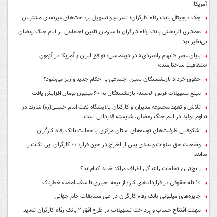
آمریکا
چک دیجیتال بانک رفاه کارگران؛ تسریع و تسهیل پرداخت‌های غیرنقدی مشتریان
همکاری اثربخش بانک رفاه کارگران با سازمان تامین اجتماعی در ایام جنگ رمضان
بی‌نظیر بود
پایان عصرِ «ابهام راهبردی» در دیپلماسی؛ توافق ایران و آمریکا در آزمونِ
«شفافیتِ ساختارمند»
حقوق خرداد بازنشستگان تأمین اجتماعی با احکام جدید واریز می‌شود؟
مبلغ تسهیلات قرض الحسنه بازنشستگان به ۶۰ میلیون تومان افزایش یافت
تلاش و تعهد مجموعه مدیران و کارکنان پالایشگاه نفت امام خمینی(ره) شازند در
تداوم تولید در ایام جنگ رمضان، شایسته قدردانی است
شکوفایی ظرفیت‌های توسعه‌ای استان مرکزی با حمایت بانک رفاه کارگران
وضعیت حق سنوات و عیدی پس از اخراج در حین قرارداد؛ کارگران این نکات را
بدانند
رایج‌ترین تخلفات رانندگی اطراف مراکز خرید کدام‌اند؟
۱۰ تله حقوقی در قراردادهای کار؛ از بیمه اجباری تا سفیدامضاء خطرناک
جایزه‌های میلیونی بانک رفاه کارگران در طی مسابقات جام جهانی
مهلت افتتاح حساب و پرداخت تسهیلات در طرح افق ۲ بانک رفاه کارگران تمدید