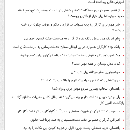
آموزش عالی برداشته است
از نقص‌عضو در پایِ دستگاه تا تحقیرِ شغلی در لیستِ بیمه؛ پشت‌پرده‌یِ ترفندِ
جدیدِ کارفرماها برای فرار از قانون چیست؟
خبر مهم برای کارگران؛ پایه سنوات در قرارداد دائم و موقت چگونه پرداخت
می‌شود؟
پیام تبریک مدیرعامل بانک رفاه کارگران به مناسبت هفته تامین اجتماعی
بانک رفاه کارگران همواره در پی ارتقای سطح خدمات‌رسانی به بازنشستگان است
چک امن دیجیتال حقوقی؛ خدمت جدید بانک رفاه کارگران برای کسب‌وکارها
کدام مدل نیسان از همه بهتر است؟
خوشبوترین عطر مردانه برای تابستان
مهارت‌هایی که شانس مهاجرت کاری را بالا می‌برند کدامند؟
راهنمای انتخاب بهترین سروو موتور برای پروژه شما
رأی جدید دیوان عدالت اداری چه می‌گوید؟ نه ابطال کامل مقررات مناطق آزاد، نه
بازگشت قانون کار
مسمومیت ۲۲ کارگر در شهرک صنعتی سعیدآباد گلپایگان بر اثر نشت گاز کلر
اعتراض کارگران عملیاتی نفت مسجدسلیمان به عدم پرداخت حقوق
راهنمای خرید صندلی پشت توری؛ قبل از هزینه کردن این نکات را بدانید