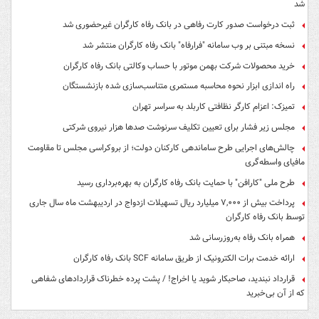
شد
ثبت درخواست صدور کارت رفاهی در بانک رفاه کارگران غیرحضوری شد
نسخه مبتنی بر وب سامانه "فرارفاه" بانک رفاه کارگران منتشر شد
خرید محصولات شرکت بهمن موتور با حساب وکالتی بانک رفاه کارگران
راه اندازی ابزار نحوه محاسبه مستمری متناسب‌سازی شده بازنشستگان
تمیزک: اعزام کارگر نظافتی کاربلد به سراسر تهران
مجلس زیر فشار برای تعیین تکلیف سرنوشت صدها هزار نیروی شرکتی
چالش‌های اجرایی طرح ساماندهی کارکنان دولت؛ از بروکراسی مجلس تا مقاومت
مافیای واسطه‌گری
طرح ملی "کارافن" با حمایت بانک رفاه کارگران به بهره‌برداری رسید
پرداخت بیش از ۷,۰۰۰ میلیارد ریال تسهیلات ازدواج در اردیبهشت ماه سال جاری
توسط بانک رفاه کارگران
همراه بانک رفاه به‌روزرسانی شد
ارائه خدمت برات الکترونیک از طریق سامانه SCF بانک رفاه کارگران
قرارداد نبندید، صاحبکار شوید یا اخراج! / پشت پرده خطرناک قراردادهای شفاهی
که از آن بی‌خبرید