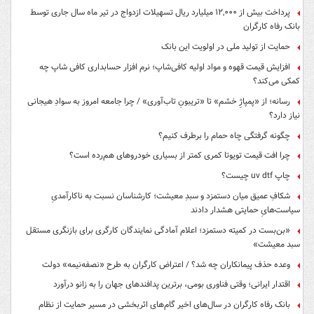
پرداخت بیش از ۱۲,۰۰۰ میلیارد ریال تسهیلات ازدواج در تیر ماه سال جاری توسط
بانک رفاه کارگران
حمایت از تولید ملی در اولویت این بانک
افزایش قیمت قهوه و مواد اولیه کافی‌شاپ؛ نرم افزار حسابداری کافی شاپ چه
کمکی می‌کند؟
رسانه؛ از «پمپاژِ خشم» تا «تریبونِ تاب‌آوری» / چرا جامعه امروز به سوادِ هیجانی
نیاز دارد؟
چگونه گرفتگی چاه حمام را برطرف کنیم؟
چرا افت قیمت تویوتا کمری کمتر از بسیاری خودروهای هم‌رده است؟
چاپ uv dtf چیست؟
شکافِ عمیق میان دستمزد و سبدِ معیشت؛ کارشناسان نسبت به ناکارآمدیِ
سیاست‌هایِ حمایتی هشدار دادند
«بن‌بست در کمیته دستمزد؛ اعلام آمادگی نمایندگان کارگری برای بازنگری مستقل
سبد معیشت»
وعده حذف پیمانکاران چه شد؟ / اعتراض کارگران به طرح «نصفه‌نیمه» دولت
اقتدار ایرانی؛ وقتی فناوری بومی، برترین پدافندهای جهان را به زانو درآورد
بانک رفاه کارگران در سال‌های اخیر گام‌های اثربخشی در مسیر حمایت از نظام