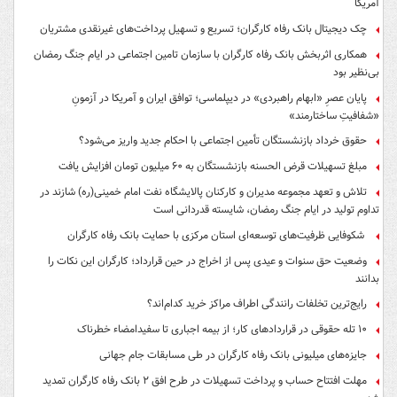
آمریکا
چک دیجیتال بانک رفاه کارگران؛ تسریع و تسهیل پرداخت‌های غیرنقدی مشتریان
همکاری اثربخش بانک رفاه کارگران با سازمان تامین اجتماعی در ایام جنگ رمضان
بی‌نظیر بود
پایان عصرِ «ابهام راهبردی» در دیپلماسی؛ توافق ایران و آمریکا در آزمونِ
«شفافیتِ ساختارمند»
حقوق خرداد بازنشستگان تأمین اجتماعی با احکام جدید واریز می‌شود؟
مبلغ تسهیلات قرض الحسنه بازنشستگان به ۶۰ میلیون تومان افزایش یافت
تلاش و تعهد مجموعه مدیران و کارکنان پالایشگاه نفت امام خمینی(ره) شازند در
تداوم تولید در ایام جنگ رمضان، شایسته قدردانی است
شکوفایی ظرفیت‌های توسعه‌ای استان مرکزی با حمایت بانک رفاه کارگران
وضعیت حق سنوات و عیدی پس از اخراج در حین قرارداد؛ کارگران این نکات را
بدانند
رایج‌ترین تخلفات رانندگی اطراف مراکز خرید کدام‌اند؟
۱۰ تله حقوقی در قراردادهای کار؛ از بیمه اجباری تا سفیدامضاء خطرناک
جایزه‌های میلیونی بانک رفاه کارگران در طی مسابقات جام جهانی
مهلت افتتاح حساب و پرداخت تسهیلات در طرح افق ۲ بانک رفاه کارگران تمدید