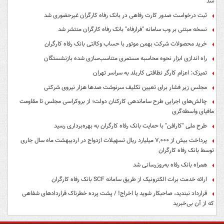
شد
ثبت درخواست صدور کارت رفاهی در بانک رفاه کارگران غیرحضوری شد
نسخه مبتنی بر وب سامانه "فرارفاه" بانک رفاه کارگران منتشر شد
خرید محصولات شرکت بهمن موتور با حساب وکالتی بانک رفاه کارگران
راه اندازی ابزار نحوه محاسبه مستمری متناسب‌سازی شده بازنشستگان
تمیزک: اعزام کارگر نظافتی کاربلد به سراسر تهران
مجلس زیر فشار برای تعیین تکلیف سرنوشت صدها هزار نیروی شرکتی
چالش‌های اجرایی طرح ساماندهی کارکنان دولت؛ از بروکراسی مجلس تا مقاومت
مافیای واسطه‌گری
طرح ملی "کارافن" با حمایت بانک رفاه کارگران به بهره‌برداری رسید
پرداخت بیش از ۷,۰۰۰ میلیارد ریال تسهیلات ازدواج در اردیبهشت ماه سال جاری
توسط بانک رفاه کارگران
همراه بانک رفاه به‌روزرسانی شد
ارائه خدمت برات الکترونیک از طریق سامانه SCF بانک رفاه کارگران
قرارداد نبندید، صاحبکار شوید یا اخراج! / پشت پرده خطرناک قراردادهای شفاهی
که از آن بی‌خبرید