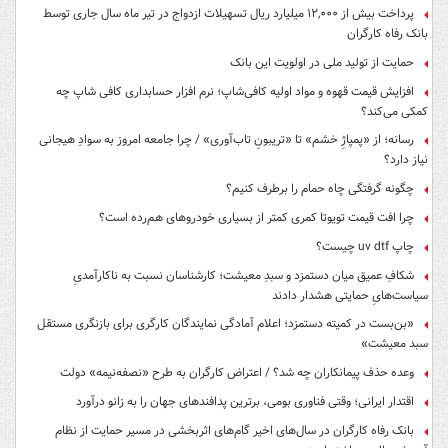
پرداخت بیش از ۱۲,۰۰۰ میلیارد ریال تسهیلات ازدواج در تیر ماه سال جاری توسط
بانک رفاه کارگران
حمایت از تولید ملی در اولویت این بانک
افزایش قیمت قهوه و مواد اولیه کافی‌شاپ؛ نرم افزار حسابداری کافی شاپ چه
کمکی می‌کند؟
رسانه؛ از «پمپاژِ خشم» تا «تریبونِ تاب‌آوری» / چرا جامعه امروز به سوادِ هیجانی
نیاز دارد؟
چگونه گرفتگی چاه حمام را برطرف کنیم؟
چرا افت قیمت تویوتا کمری کمتر از بسیاری خودروهای هم‌رده است؟
چاپ uv dtf چیست؟
شکافِ عمیق میان دستمزد و سبدِ معیشت؛ کارشناسان نسبت به ناکارآمدیِ
سیاست‌هایِ حمایتی هشدار دادند
«بن‌بست در کمیته دستمزد؛ اعلام آمادگی نمایندگان کارگری برای بازنگری مستقل
سبد معیشت»
وعده حذف پیمانکاران چه شد؟ / اعتراض کارگران به طرح «نصفه‌نیمه» دولت
اقتدار ایرانی؛ وقتی فناوری بومی، برترین پدافندهای جهان را به زانو درآورد
بانک رفاه کارگران در سال‌های اخیر گام‌های اثربخشی در مسیر حمایت از نظام