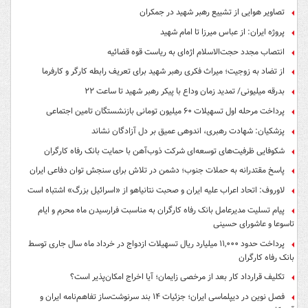
تصاویر هوایی از تشییع رهبر شهید در جمکران
پروژه ایران: از عباس میرزا تا امام شهید
انتصاب مجدد حجت‌الاسلام اژه‌ای به ریاست قوه‌ قضائیه
از تضاد به زوجیت؛ میراث فکری رهبر شهید برای تعریف رابطه کارگر و کارفرما
بدرقه میلیونی/ تمدید زمان وداع با پیکر رهبر شهید تا ساعت ۲۲
پرداخت مرحله اول تسهیلات ۶۰ میلیون تومانی بازنشستگان تامین اجتماعی
پزشکیان: شهادت رهبری، اندوهی عمیق بر دل آزادگان نشاند
شکوفایی ظرفیت‌های توسعه‌ای شرکت ذوب‌آهن با حمایت‌ بانک رفاه کارگران
پاسخ مقتدرانه به حملات جنوب؛ دشمن در تلاش برای سنجش توان دفاعی ایران
لاوروف: اتحاد اعراب علیه ایران و صحبت نتانیاهو از «اسرائیل بزرگ» اشتباه است
پیام تسلیت مدیرعامل بانک رفاه کارگران به مناسبت فرارسیدن ماه محرم و ایام
تاسوعا و عاشورای حسینی
پرداخت حدود ۱۱,۰۰۰ میلیارد ریال تسهیلات ازدواج در خرداد ماه سال جاری توسط
بانک رفاه کارگران
تکلیف قرارداد کار بعد از مرخصی زایمان؛ آیا اخراج امکان‌پذیر است؟
فصل نوین در دیپلماسی ایران؛ جزئیات ۱۴ بند سرنوشت‌ساز تفاهم‌نامه ایران و