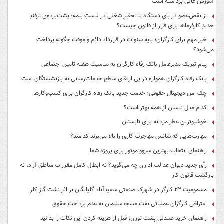
آموزش عالی برداشته است
از نقص‌عضو در پایِ دستگاه تا تحقیرِ شغلی در لیستِ بیمه؛ پشت‌پرده‌یِ ترفندِ
جدیدِ کارفرماها برای فرار از قانون چیست؟
خبر مهم برای کارگران؛ پایه سنوات در قرارداد دائم و موقت چگونه پرداخت
می‌شود؟
پیام تبریک مدیرعامل بانک رفاه کارگران به مناسبت هفته تامین اجتماعی
بانک رفاه کارگران همواره در پی ارتقای سطح خدمات‌رسانی به بازنشستگان است
چک امن دیجیتال حقوقی؛ خدمت جدید بانک رفاه کارگران برای کسب‌وکارها
کدام مدل نیسان از همه بهتر است؟
خوشبوترین عطر مردانه برای تابستان
مهارت‌هایی که شانس مهاجرت کاری را بالا می‌برند کدامند؟
راهنمای انتخاب بهترین سروو موتور برای پروژه شما
رأی جدید دیوان عدالت اداری چه می‌گوید؟ نه ابطال کامل مقررات مناطق آزاد، نه
بازگشت قانون کار
مسمومیت ۲۲ کارگر در شهرک صنعتی سعیدآباد گلپایگان بر اثر نشت گاز کلر
اعتراض کارگران عملیاتی نفت مسجدسلیمان به عدم پرداخت حقوق
راهنمای خرید صندلی پشت توری؛ قبل از هزینه کردن این نکات را بدانید