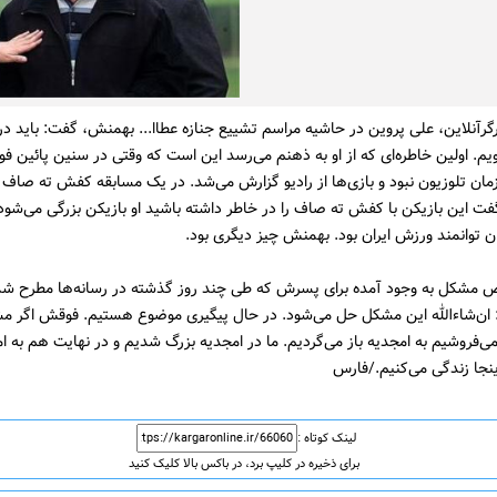
گرآنلاین، علی پروین در حاشیه مراسم تشییع جنازه عطاا... بهمنش، گفت:‌ باید د
یم. اولین خاطره‌ای که از او به ذهنم می‌رسد این است که وقتی در سنین پائین فوت
مان تلوزیون نبود و بازی‌ها از رادیو گزارش می‌شد. در یک مسابقه کفش ته صاف ب
ت این بازیکن با کفش ته صاف را در خاطر داشته باشید او بازیکن بزرگی می‌شو
ن توانمند ورزش ایران بود. بهمنش چیز دیگری بود.
مشکل به وجود آمده برای پسرش که طی چند روز گذشته در رسانه‌ها مطرح شده
 ان‌شاءالله این مشکل حل می‌شود. در حال پیگیری موضوع هستیم. فوقش اگر 
می‌فروشیم به امجدیه باز می‌گردیم. ما در امجدیه بزرگ شدیم و در نهایت هم به ام
ینجا زندگی می‌کنیم./فارس
لینک کوتاه :
برای ذخیره در کلیپ برد، در باکس بالا کلیک کنید