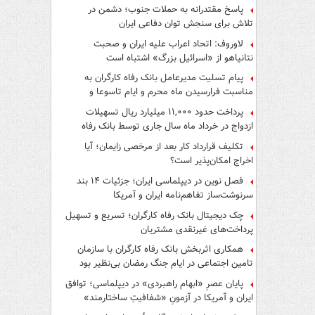
پاسخ مقتدرانه به حملات جنوب؛ دشمن در
تلاش برای سنجش توان دفاعی ایران
لاوروف: اتحاد اعراب علیه ایران و صحبت
نتانیاهو از «اسرائیل بزرگ» اشتباه است
پیام تسلیت مدیرعامل بانک رفاه کارگران به
مناسبت فرارسیدن ماه محرم و ایام تاسوعا و
عاشورای حسینی
پرداخت حدود ۱۱,۰۰۰ میلیارد ریال تسهیلات
ازدواج در خرداد ماه سال جاری توسط بانک رفاه
کارگران
تکلیف قرارداد کار بعد از مرخصی زایمان؛ آیا
اخراج امکان‌پذیر است؟
فصل نوین در دیپلماسی ایران؛ جزئیات ۱۴ بند
سرنوشت‌ساز تفاهم‌نامه ایران و آمریکا
چک دیجیتال بانک رفاه کارگران؛ تسریع و تسهیل
پرداخت‌های غیرنقدی مشتریان
همکاری اثربخش بانک رفاه کارگران با سازمان
تامین اجتماعی در ایام جنگ رمضان بی‌نظیر بود
پایان عصرِ «ابهام راهبردی» در دیپلماسی؛ توافق
ایران و آمریکا در آزمونِ «شفافیتِ ساختارمند»