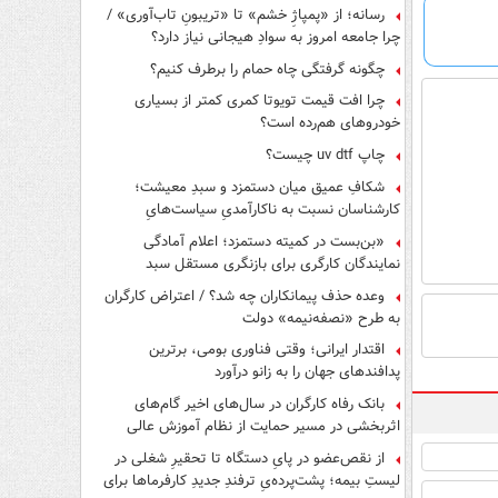
رسانه؛ از «پمپاژِ خشم» تا «تریبونِ تاب‌آوری» /
چرا جامعه امروز به سوادِ هیجانی نیاز دارد؟
چگونه گرفتگی چاه حمام را برطرف کنیم؟
چرا افت قیمت تویوتا کمری کمتر از بسیاری
خودروهای هم‌رده است؟
چاپ uv dtf چیست؟
شکافِ عمیق میان دستمزد و سبدِ معیشت؛
کارشناسان نسبت به ناکارآمدیِ سیاست‌هایِ
حمایتی هشدار دادند
«بن‌بست در کمیته دستمزد؛ اعلام آمادگی
نمایندگان کارگری برای بازنگری مستقل سبد
معیشت»
وعده حذف پیمانکاران چه شد؟ / اعتراض کارگران
به طرح «نصفه‌نیمه» دولت
اقتدار ایرانی؛ وقتی فناوری بومی، برترین
پدافندهای جهان را به زانو درآورد
بانک رفاه کارگران در سال‌های اخیر گام‌های
اثربخشی در مسیر حمایت از نظام آموزش عالی
برداشته است
از نقص‌عضو در پایِ دستگاه تا تحقیرِ شغلی در
لیستِ بیمه؛ پشت‌پرده‌یِ ترفندِ جدیدِ کارفرماها برای