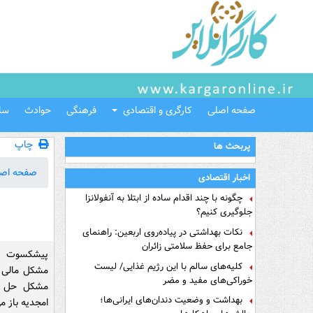
صفحه اصلی
کارگری و اقتصادی
فرهنگی
حوادث
سل
چاپ
پربحث ها
صفحه اص
اخبار اقتصادی
چگونه با چند اقدام ساده از ابتلا به آنفولانزا
جلوگیری کنیم؟
نکات بهداشتی در پیاده‌روی اربعین: راهنمای
جامع برای حفظ سلامتی زائران
پیشکسوت فو
کلیه‌های سالم با این رژیم غذایی/ لیست
مشکل مالی ب
خوراکی‌های مفید و مضر
مشکل حل نش
بهداشت و وضعیت دندان‌های ایرانی‌ها؛
امجدیه باز می