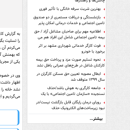
چالش‌ها و راهکارها
بهترین شربت سرفه خانگی با تأثیر فوری
بازنشستگی و دریافت مستمری از دو صندوق
تامین اجتماعی و خدمات درمانی امکان پذیر
است ؟
اطلاعیه مهم برای صاحبان مشاغل آزاد / حق
به گزارش کار
بیمه تامین اجتماعی شامل این افراد هم می
را تسلیت بگو
شود
فوت کارگر خدماتی شهرداری مشهد بر اثر
می‌کردم آن ز
برخورد با خودرو
که بهمنش گف
نحوه تسلیم صورت مزد و پرداخت حق بیمه
یکی از مجریا
کارکنان شاغل در طرح‌های عمرانی باطل نشد
ابطال مصوبه تعیین حق مسکن کارگران در
وی در خصوص 
سال ۱۳۹۹ متوقف شد
اظهار داشت:
جامعه کارگری به هوش باشد/حذف
نشد خانه را 
نسنجیده «سازمان تامین اجتماعی» با یک
می‌گردیم و ا
تفاهم نامه!
رویای درمان رایگان قابل بازگشت نیست/در
نبود زیرساخت‌های الکترونیک حذف
دفترچه‌های بیمه اشتباه مضاعف است
بیشتر...