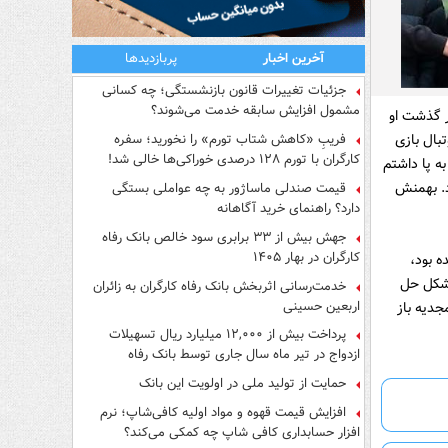
آخرین اخبار
پربازدیدها
جزئیات تغییرات قانون بازنشستگی؛ چه کسانی
مشمول افزایش سابقه خدمت می‌شوند؟
ر گذشت او
بال بازی
فریبِ «کاهش شتاب تورم» را نخورید؛ سفره
کارگران با تورم ۱۲۸ درصدی خوراکی‌ها خالی شد!
ه پا داشتم
د. بهمنش
قیمت صندلی ماساژور به چه عواملی بستگی
دارد؟ راهنمای خرید آگاهانه
جهش بیش از ۳۳ برابری سود خالص بانک رفاه
کارگران در بهار ۱۴۰۵
 بود،
مشکل حل
خدمت‌رسانی اثربخش بانک رفاه کارگران به زائران
اربعین حسینی
جدیه باز
پرداخت بیش از ۱۲,۰۰۰ میلیارد ریال تسهیلات
ازدواج در تیر ماه سال جاری توسط بانک رفاه
کارگران
حمایت از تولید ملی در اولویت این بانک
افزایش قیمت قهوه و مواد اولیه کافی‌شاپ؛ نرم
افزار حسابداری کافی شاپ چه کمکی می‌کند؟