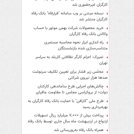
کارگران غیرحضوری شد
نسخه مبتنی بر وب سامانه "فرارفاه" بانک رفاه
کارگران منتشر شد
خرید محصولات شرکت بهمن موتور با حساب
وکالتی بانک رفاه کارگران
راه اندازی ابزار نحوه محاسبه مستمری
متناسب‌سازی شده بازنشستگان
تمیزک: اعزام کارگر نظافتی کاربلد به سراسر
تهران
مجلس زیر فشار برای تعیین تکلیف سرنوشت
صدها هزار نیروی شرکتی
چالش‌های اجرایی طرح ساماندهی کارکنان
دولت؛ از بروکراسی مجلس تا مقاومت مافیای
واسطه‌گری
طرح ملی "کارافن" با حمایت بانک رفاه کارگران به
بهره‌برداری رسید
پرداخت بیش از ۷,۰۰۰ میلیارد ریال تسهیلات
ازدواج در اردیبهشت ماه سال جاری توسط بانک رفاه
کارگران
همراه بانک رفاه به‌روزرسانی شد