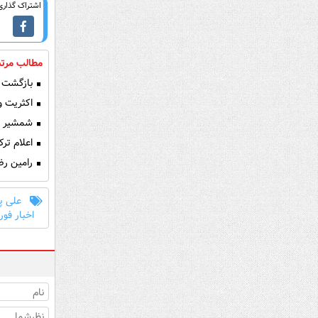
اشتراک گذاری 
مطالب مرتب
بازگشت ع
اکثریت وز
شمشیر سام
اعلام ترک
رامین رضا
علی پ
اخبار فور