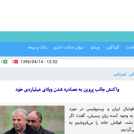
امت
گوناگون
ویدئو
دیوان عدالت اداری
بانک و بیمه
0
0
12:52 - 1396/04/14
لی
ورزشی
واکنش جالب پروین به مصادره شدن ویلای میلیاردی خود
تبال ایران و پرسپولیس در مورد
ه وجود آمده برای پسرش، گفت: اگر
د، فوقش خانه را می‌فروشیم به
‌گردیم.