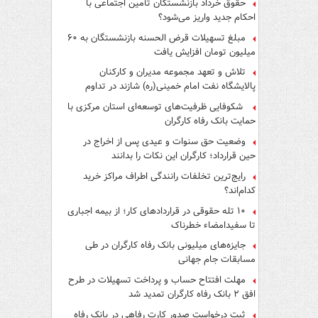
حقوق خرداد بازنشستگان تأمین اجتماعی با
احکام جدید واریز می‌شود؟
مبلغ تسهیلات قرض الحسنه بازنشستگان به ۶۰
میلیون تومان افزایش یافت
تلاش و تعهد مجموعه مدیران و کارکنان
پالایشگاه نفت امام خمینی(ره) شازند در تداوم
تولید در ایام جنگ رمضان، شایسته قدردانی است
شکوفایی ظرفیت‌های توسعه‌ای استان مرکزی با
حمایت بانک رفاه کارگران
وضعیت حق سنوات و عیدی پس از اخراج در
حین قرارداد؛ کارگران این نکات را بدانند
رایج‌ترین تخلفات رانندگی اطراف مراکز خرید
کدام‌اند؟
۱۰ تله حقوقی در قراردادهای کار؛ از بیمه اجباری
تا سفیدامضاء خطرناک
جایزه‌های میلیونی بانک رفاه کارگران در طی
مسابقات جام جهانی
مهلت افتتاح حساب و پرداخت تسهیلات در طرح
افق ۲ بانک رفاه کارگران تمدید شد
ثبت درخواست صدور کارت رفاهی در بانک رفاه