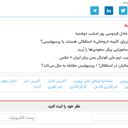
در :
ط
ادل فردوسی پور امشب دوشنبه
رای کابینه «روحانی» استقلالی هستند یا پرسپولیسی؟
ورایی پیکر سعودی‌ها را بُرید
یب تیم ملی فوتبال یمن برابر ایران + عکس
ئیان در استقلال! / پرسپولیس مقابله به مثل می‌کند؟
روین
مصادره ویلای علی پروین
آخرین اخبار
آخرین خبر
اخبار مهم
ی
خبرگزاری فارس
کارگرآنلاین
خبر فوری
اخبار
نظر خود را ثبت کنید