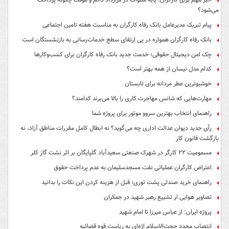
می‌شود؟
پیام تبریک مدیرعامل بانک رفاه کارگران به مناسبت هفته تامین اجتماعی
بانک رفاه کارگران همواره در پی ارتقای سطح خدمات‌رسانی به بازنشستگان است
چک امن دیجیتال حقوقی؛ خدمت جدید بانک رفاه کارگران برای کسب‌وکارها
کدام مدل نیسان از همه بهتر است؟
خوشبوترین عطر مردانه برای تابستان
مهارت‌هایی که شانس مهاجرت کاری را بالا می‌برند کدامند؟
راهنمای انتخاب بهترین سروو موتور برای پروژه شما
رأی جدید دیوان عدالت اداری چه می‌گوید؟ نه ابطال کامل مقررات مناطق آزاد، نه
بازگشت قانون کار
مسمومیت ۲۲ کارگر در شهرک صنعتی سعیدآباد گلپایگان بر اثر نشت گاز کلر
اعتراض کارگران عملیاتی نفت مسجدسلیمان به عدم پرداخت حقوق
راهنمای خرید صندلی پشت توری؛ قبل از هزینه کردن این نکات را بدانید
تصاویر هوایی از تشییع رهبر شهید در جمکران
پروژه ایران: از عباس میرزا تا امام شهید
انتصاب مجدد حجت‌الاسلام اژه‌ای به ریاست قوه‌ قضائیه