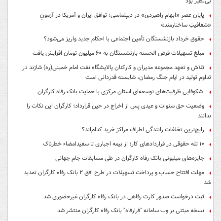
بی‌نظیر بود
پایان عصرِ «ابهام راهبردی» در دیپلماسی؛ توافق ایران و آمریکا در آزمونِ
«شفافیتِ ساختارمند»
حقوق خرداد بازنشستگان تأمین اجتماعی با احکام جدید واریز می‌شود؟
مبلغ تسهیلات قرض الحسنه بازنشستگان به ۶۰ میلیون تومان افزایش یافت
تلاش و تعهد مجموعه مدیران و کارکنان پالایشگاه نفت امام خمینی(ره) شازند در
تداوم تولید در ایام جنگ رمضان، شایسته قدردانی است
شکوفایی ظرفیت‌های توسعه‌ای استان مرکزی با حمایت بانک رفاه کارگران
وضعیت حق سنوات و عیدی پس از اخراج در حین قرارداد؛ کارگران این نکات را
بدانند
رایج‌ترین تخلفات رانندگی اطراف مراکز خرید کدام‌اند؟
۱۰ تله حقوقی در قراردادهای کار؛ از بیمه اجباری تا سفیدامضاء خطرناک
جایزه‌های میلیونی بانک رفاه کارگران در طی مسابقات جام جهانی
مهلت افتتاح حساب و پرداخت تسهیلات در طرح افق ۲ بانک رفاه کارگران تمدید
شد
ثبت درخواست صدور کارت رفاهی در بانک رفاه کارگران غیرحضوری شد
نسخه مبتنی بر وب سامانه "فرارفاه" بانک رفاه کارگران منتشر شد