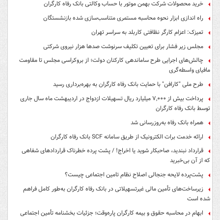
خرید محصولات شرکت بهمن موتور با حساب وکالتی بانک رفاه کارگران
راه اندازی ابزار نحوه محاسبه مستمری متناسب‌سازی شده بازنشستگان
تمیزک: اعزام کارگر نظافتی کاربلد به سراسر تهران
مجلس زیر فشار برای تعیین تکلیف سرنوشت صدها هزار نیروی شرکتی
چالش‌های اجرایی طرح ساماندهی کارکنان دولت؛ از بروکراسی مجلس تا مقاومت
مافیای واسطه‌گری
طرح ملی "کارافن" با حمایت بانک رفاه کارگران به بهره‌برداری رسید
پرداخت بیش از ۷,۰۰۰ میلیارد ریال تسهیلات ازدواج در اردیبهشت ماه سال جاری
توسط بانک رفاه کارگران
همراه بانک رفاه به‌روزرسانی شد
ارائه خدمت برات الکترونیک از طریق سامانه SCF بانک رفاه کارگران
قرارداد نبندید، صاحبکار شوید یا اخراج! / پشت پرده خطرناک قراردادهای شفاهی
که از آن بی‌خبرید
پشت‌پرده لایحه جنجالی اصلاح نظام تامین اجتماعی چیست؟
زیرساخت‌های تأمین مالی غیرتسهیلاتی در بانک رفاه کارگران به‌طور کامل فراهم
شده است
ابهام در محاسبه حقوق و بیمه کارگران پاره‌وقت؛ جزئیات بخشنامه تأمین اجتماعی