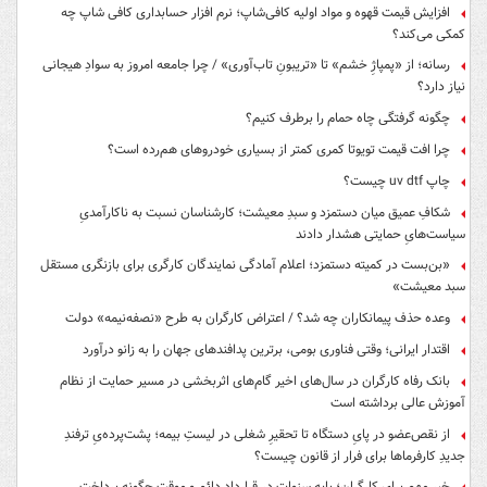
افزایش قیمت قهوه و مواد اولیه کافی‌شاپ؛ نرم افزار حسابداری کافی شاپ چه
کمکی می‌کند؟
رسانه؛ از «پمپاژِ خشم» تا «تریبونِ تاب‌آوری» / چرا جامعه امروز به سوادِ هیجانی
نیاز دارد؟
چگونه گرفتگی چاه حمام را برطرف کنیم؟
چرا افت قیمت تویوتا کمری کمتر از بسیاری خودروهای هم‌رده است؟
چاپ uv dtf چیست؟
شکافِ عمیق میان دستمزد و سبدِ معیشت؛ کارشناسان نسبت به ناکارآمدیِ
سیاست‌هایِ حمایتی هشدار دادند
«بن‌بست در کمیته دستمزد؛ اعلام آمادگی نمایندگان کارگری برای بازنگری مستقل
سبد معیشت»
وعده حذف پیمانکاران چه شد؟ / اعتراض کارگران به طرح «نصفه‌نیمه» دولت
اقتدار ایرانی؛ وقتی فناوری بومی، برترین پدافندهای جهان را به زانو درآورد
بانک رفاه کارگران در سال‌های اخیر گام‌های اثربخشی در مسیر حمایت از نظام
آموزش عالی برداشته است
از نقص‌عضو در پایِ دستگاه تا تحقیرِ شغلی در لیستِ بیمه؛ پشت‌پرده‌یِ ترفندِ
جدیدِ کارفرماها برای فرار از قانون چیست؟
خبر مهم برای کارگران؛ پایه سنوات در قرارداد دائم و موقت چگونه پرداخت