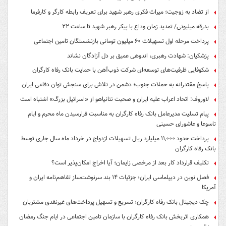
از تضاد به زوجیت؛ میراث فکری رهبر شهید برای تعریف رابطه کارگر و کارفرما
بدرقه میلیونی/ تمدید زمان وداع با پیکر رهبر شهید تا ساعت ۲۲
پرداخت مرحله اول تسهیلات ۶۰ میلیون تومانی بازنشستگان تامین اجتماعی
پزشکیان: شهادت رهبری، اندوهی عمیق بر دل آزادگان نشاند
شکوفایی ظرفیت‌های توسعه‌ای شرکت ذوب‌آهن با حمایت‌ بانک رفاه کارگران
پاسخ مقتدرانه به حملات جنوب؛ دشمن در تلاش برای سنجش توان دفاعی ایران
لاوروف: اتحاد اعراب علیه ایران و صحبت نتانیاهو از «اسرائیل بزرگ» اشتباه است
پیام تسلیت مدیرعامل بانک رفاه کارگران به مناسبت فرارسیدن ماه محرم و ایام
تاسوعا و عاشورای حسینی
پرداخت حدود ۱۱,۰۰۰ میلیارد ریال تسهیلات ازدواج در خرداد ماه سال جاری توسط
بانک رفاه کارگران
تکلیف قرارداد کار بعد از مرخصی زایمان؛ آیا اخراج امکان‌پذیر است؟
فصل نوین در دیپلماسی ایران؛ جزئیات ۱۴ بند سرنوشت‌ساز تفاهم‌نامه ایران و
آمریکا
چک دیجیتال بانک رفاه کارگران؛ تسریع و تسهیل پرداخت‌های غیرنقدی مشتریان
همکاری اثربخش بانک رفاه کارگران با سازمان تامین اجتماعی در ایام جنگ رمضان