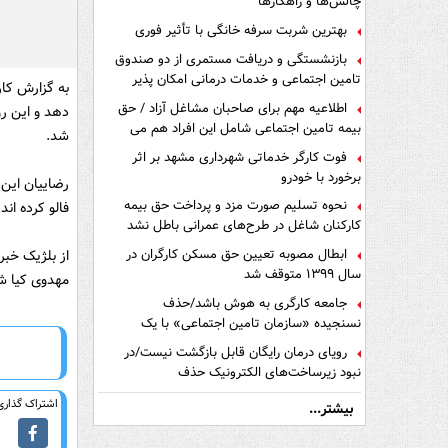
چالش‌ها و راهکارها
بهترین شربت سرفه خانگی با تأثیر فوری
بازنشستگی و دریافت مستمری از دو صندوق
تامین اجتماعی و خدمات درمانی امکان پذیر
به گزارش کار
است ؟
اطلاعیه مهم برای صاحبان مشاغل آزاد / حق
دهد و این رو
بیمه تامین اجتماعی شامل این افراد هم می
شد.
شود
فوت کارگر خدماتی شهرداری مشهد بر اثر
برخورد با خودرو
نحوه تسلیم صورت مزد و پرداخت حق بیمه
فالو کرده اند.
کارکنان شاغل در طرح‌های عمرانی باطل نشد
ابطال مصوبه تعیین حق مسکن کارگران در
از بلژیک خبر
سال ۱۳۹۹ متوقف شد
مهدوی کیا شر
جامعه کارگری به هوش باشد/حذف
نسنجیده «سازمان تامین اجتماعی» با یک
تفاهم نامه!
رویای درمان رایگان قابل بازگشت نیست/در
نبود زیرساخت‌های الکترونیک حذف
دفترچه‌های بیمه اشتباه مضاعف است
اشتراک گذاری 
بیشتر...