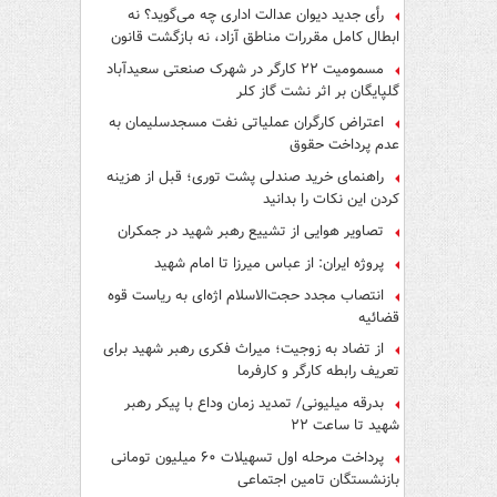
رأی جدید دیوان عدالت اداری چه می‌گوید؟ نه
ابطال کامل مقررات مناطق آزاد، نه بازگشت قانون
کار
مسمومیت ۲۲ کارگر در شهرک صنعتی سعیدآباد
گلپایگان بر اثر نشت گاز کلر
اعتراض کارگران عملیاتی نفت مسجدسلیمان به
عدم پرداخت حقوق
راهنمای خرید صندلی پشت توری؛ قبل از هزینه
کردن این نکات را بدانید
تصاویر هوایی از تشییع رهبر شهید در جمکران
پروژه ایران: از عباس میرزا تا امام شهید
انتصاب مجدد حجت‌الاسلام اژه‌ای به ریاست قوه‌
قضائیه
از تضاد به زوجیت؛ میراث فکری رهبر شهید برای
تعریف رابطه کارگر و کارفرما
بدرقه میلیونی/ تمدید زمان وداع با پیکر رهبر
شهید تا ساعت ۲۲
پرداخت مرحله اول تسهیلات ۶۰ میلیون تومانی
بازنشستگان تامین اجتماعی