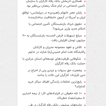
همکاری اثربخش بانک رفاه کارگران با سازمان
تامین اجتماعی در ایام جنگ رمضان بی‌نظیر بود
پایان عصرِ «ابهام راهبردی» در دیپلماسی؛ توافق
ایران و آمریکا در آزمونِ «شفافیتِ ساختارمند»
حقوق خرداد بازنشستگان تأمین اجتماعی با
احکام جدید واریز می‌شود؟
مبلغ تسهیلات قرض الحسنه بازنشستگان به ۶۰
میلیون تومان افزایش یافت
تلاش و تعهد مجموعه مدیران و کارکنان
پالایشگاه نفت امام خمینی(ره) شازند در تداوم
تولید در ایام جنگ رمضان، شایسته قدردانی است
شکوفایی ظرفیت‌های توسعه‌ای استان مرکزی با
حمایت بانک رفاه کارگران
وضعیت حق سنوات و عیدی پس از اخراج در
حین قرارداد؛ کارگران این نکات را بدانند
رایج‌ترین تخلفات رانندگی اطراف مراکز خرید
کدام‌اند؟
۱۰ تله حقوقی در قراردادهای کار؛ از بیمه اجباری
تا سفیدامضاء خطرناک
جایزه‌های میلیونی بانک رفاه کارگران در طی