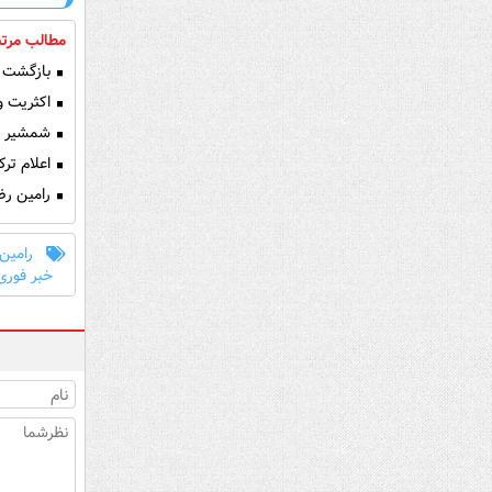
مطالب مرتب
بازگشت ع
اکثریت وز
شمشیر سام
اعلام ترک
رامین رضا
رامین
خبر فوری