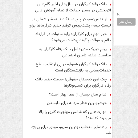
بانک رفاه کارگران در سال‌های اخیر گام‌های
اثربخشی در مسیر حمایت از نظام آموزش عالی
برداشته است
از نقص‌عضو در پایِ دستگاه تا تحقیرِ شغلی در
ارسال نظر
لیستِ بیمه؛ پشت‌پرده‌یِ ترفندِ جدیدِ کارفرماها برای
فرار از قانون چیست؟
خبر مهم برای کارگران؛ پایه سنوات در قرارداد
دائم و موقت چگونه پرداخت می‌شود؟
پیام تبریک مدیرعامل بانک رفاه کارگران به
مناسبت هفته تامین اجتماعی
بانک رفاه کارگران همواره در پی ارتقای سطح
خدمات‌رسانی به بازنشستگان است
چک امن دیجیتال حقوقی؛ خدمت جدید بانک
رفاه کارگران برای کسب‌وکارها
کدام مدل نیسان از همه بهتر است؟
خوشبوترین عطر مردانه برای تابستان
مهارت‌هایی که شانس مهاجرت کاری را بالا
می‌برند کدامند؟
راهنمای انتخاب بهترین سروو موتور برای پروژه
شما