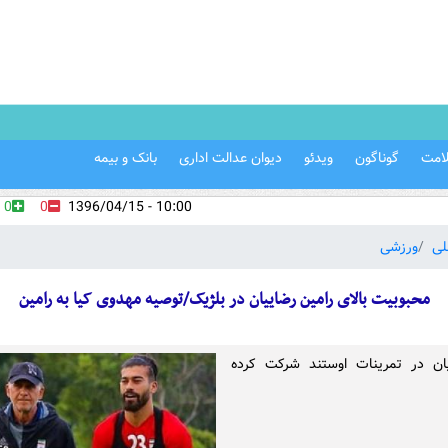
امت
گوناگون
ویدئو
دیوان عدالت اداری
بانک و بیمه
0
0
10:00 - 1396/04/15
لی
ورزشی
محبوبیت بالای رامین رضاییان در بلژیک/توصیه مهدوی کیا به رامین
یان در تمرینات اوستند شرکت کرده