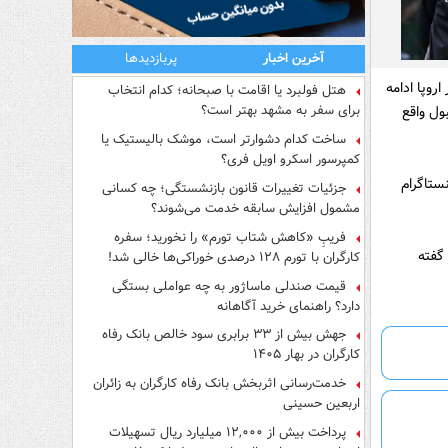
آخرین اخبار
پربازدیدها
روپا ادامه
هتل فولبرد یا اقامت با صبحانه؛ کدام انتخاب
برای سفر به مشهد بهتر است؟
ول واقع
ساخت کدام دشوارتر است، موشک بالیستیک یا
کمپرسور اسکرو اویل فری؟
و را در اینستاگرام
جزئیات تغییرات قانون بازنشستگی؛ چه کسانی
مشمول افزایش سابقه خدمت می‌شوند؟
فریبِ «کاهش شتاب تورم» را نخورید؛ سفره
گفته
کارگران با تورم ۱۲۸ درصدی خوراکی‌ها خالی شد!
قیمت صندلی ماساژور به چه عواملی بستگی
دارد؟ راهنمای خرید آگاهانه
جهش بیش از ۳۳ برابری سود خالص بانک رفاه
کارگران در بهار ۱۴۰۵
خدمت‌رسانی اثربخش بانک رفاه کارگران به زائران
اربعین حسینی
پرداخت بیش از ۱۲,۰۰۰ میلیارد ریال تسهیلات