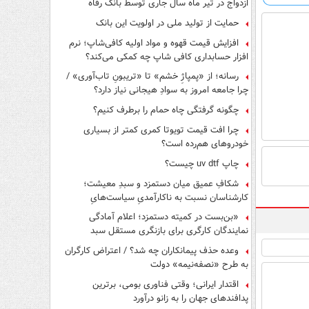
ازدواج در تیر ماه سال جاری توسط بانک رفاه
کارگران
حمایت از تولید ملی در اولویت این بانک
افزایش قیمت قهوه و مواد اولیه کافی‌شاپ؛ نرم
افزار حسابداری کافی شاپ چه کمکی می‌کند؟
رسانه؛ از «پمپاژِ خشم» تا «تریبونِ تاب‌آوری» /
چرا جامعه امروز به سوادِ هیجانی نیاز دارد؟
چگونه گرفتگی چاه حمام را برطرف کنیم؟
چرا افت قیمت تویوتا کمری کمتر از بسیاری
خودروهای هم‌رده است؟
چاپ uv dtf چیست؟
شکافِ عمیق میان دستمزد و سبدِ معیشت؛
کارشناسان نسبت به ناکارآمدیِ سیاست‌هایِ
حمایتی هشدار دادند
«بن‌بست در کمیته دستمزد؛ اعلام آمادگی
نمایندگان کارگری برای بازنگری مستقل سبد
معیشت»
وعده حذف پیمانکاران چه شد؟ / اعتراض کارگران
به طرح «نصفه‌نیمه» دولت
اقتدار ایرانی؛ وقتی فناوری بومی، برترین
پدافندهای جهان را به زانو درآورد