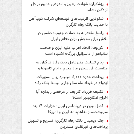
پزشکیان: شهادت رهبری، اندوهی عمیق بر دل
آزادگان نشاند
شکوفایی ظرفیت‌های توسعه‌ای شرکت ذوب‌آهن
با حمایت‌ بانک رفاه کارگران
پاسخ مقتدرانه به حملات جنوب؛ دشمن در
تلاش برای سنجش توان دفاعی ایران
لاوروف: اتحاد اعراب علیه ایران و صحبت
نتانیاهو از «اسرائیل بزرگ» اشتباه است
پیام تسلیت مدیرعامل بانک رفاه کارگران به
مناسبت فرارسیدن ماه محرم و ایام تاسوعا و
عاشورای حسینی
پرداخت حدود ۱۱,۰۰۰ میلیارد ریال تسهیلات
ازدواج در خرداد ماه سال جاری توسط بانک رفاه
کارگران
تکلیف قرارداد کار بعد از مرخصی زایمان؛ آیا
اخراج امکان‌پذیر است؟
فصل نوین در دیپلماسی ایران؛ جزئیات ۱۴ بند
سرنوشت‌ساز تفاهم‌نامه ایران و آمریکا
چک دیجیتال بانک رفاه کارگران؛ تسریع و تسهیل
پرداخت‌های غیرنقدی مشتریان