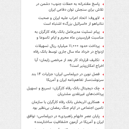
پاسخ مقتدرانه به حملات جنوب؛ دشمن در
تلاش برای سنجش توان دفاعی ایران
لاوروف: اتحاد اعراب علیه ایران و صحبت
نتانیاهو از «اسرائیل بزرگ» اشتباه است
پیام تسلیت مدیرعامل بانک رفاه کارگران به
مناسبت فرارسیدن ماه محرم و ایام تاسوعا و
عاشورای حسینی
پرداخت حدود ۱۱,۰۰۰ میلیارد ریال تسهیلات
ازدواج در خرداد ماه سال جاری توسط بانک رفاه
کارگران
تکلیف قرارداد کار بعد از مرخصی زایمان؛ آیا
اخراج امکان‌پذیر است؟
فصل نوین در دیپلماسی ایران؛ جزئیات ۱۴ بند
سرنوشت‌ساز تفاهم‌نامه ایران و آمریکا
چک دیجیتال بانک رفاه کارگران؛ تسریع و تسهیل
پرداخت‌های غیرنقدی مشتریان
همکاری اثربخش بانک رفاه کارگران با سازمان
تامین اجتماعی در ایام جنگ رمضان بی‌نظیر بود
پایان عصرِ «ابهام راهبردی» در دیپلماسی؛ توافق
ایران و آمریکا در آزمونِ «شفافیتِ ساختارمند»