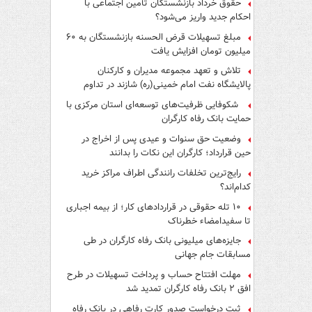
حقوق خرداد بازنشستگان تأمین اجتماعی با
احکام جدید واریز می‌شود؟
مبلغ تسهیلات قرض الحسنه بازنشستگان به ۶۰
میلیون تومان افزایش یافت
تلاش و تعهد مجموعه مدیران و کارکنان
پالایشگاه نفت امام خمینی(ره) شازند در تداوم
تولید در ایام جنگ رمضان، شایسته قدردانی است
شکوفایی ظرفیت‌های توسعه‌ای استان مرکزی با
حمایت بانک رفاه کارگران
وضعیت حق سنوات و عیدی پس از اخراج در
حین قرارداد؛ کارگران این نکات را بدانند
رایج‌ترین تخلفات رانندگی اطراف مراکز خرید
کدام‌اند؟
۱۰ تله حقوقی در قراردادهای کار؛ از بیمه اجباری
تا سفیدامضاء خطرناک
جایزه‌های میلیونی بانک رفاه کارگران در طی
مسابقات جام جهانی
مهلت افتتاح حساب و پرداخت تسهیلات در طرح
افق ۲ بانک رفاه کارگران تمدید شد
ثبت درخواست صدور کارت رفاهی در بانک رفاه