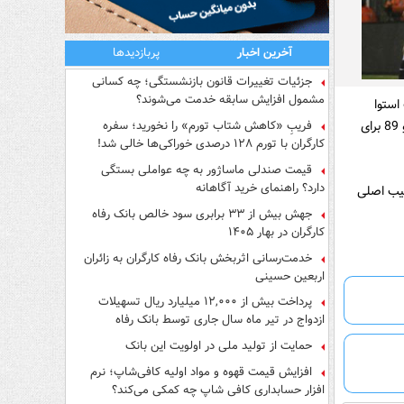
آخرین اخبار
پربازدیدها
جزئیات تغییرات قانون بازنشستگی؛ چه کسانی
مشمول افزایش سابقه خدمت می‌شوند؟
استوا
بخارست رومانی رفت و با نتیجه 2 بر صفر به پیروزی رسید. سیریاک و لومبارتس در دقایق 67 و 89 برای
فریبِ «کاهش شتاب تورم» را نخورید؛ سفره
کارگران با تورم ۱۲۸ درصدی خوراکی‌ها خالی شد!
قیمت صندلی ماساژور به چه عواملی بستگی
دارد؟ راهنمای خرید آگاهانه
کیب اصلی
جهش بیش از ۳۳ برابری سود خالص بانک رفاه
کارگران در بهار ۱۴۰۵
خدمت‌رسانی اثربخش بانک رفاه کارگران به زائران
اربعین حسینی
پرداخت بیش از ۱۲,۰۰۰ میلیارد ریال تسهیلات
ازدواج در تیر ماه سال جاری توسط بانک رفاه
کارگران
حمایت از تولید ملی در اولویت این بانک
افزایش قیمت قهوه و مواد اولیه کافی‌شاپ؛ نرم
افزار حسابداری کافی شاپ چه کمکی می‌کند؟