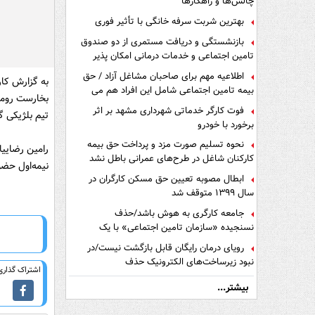
چالش‌ها و راهکارها
بهترین شربت سرفه خانگی با تأثیر فوری
بازنشستگی و دریافت مستمری از دو صندوق
تامین اجتماعی و خدمات درمانی امکان پذیر
است ؟
اطلاعیه مهم برای صاحبان مشاغل آزاد / حق
به گزارش کار
بیمه تامین اجتماعی شامل این افراد هم می
شود
فوت کارگر خدماتی شهرداری مشهد بر اثر
تیم بلژیکی گ
برخورد با خودرو
نحوه تسلیم صورت مزد و پرداخت حق بیمه
رامین رضاییا
کارکنان شاغل در طرح‌های عمرانی باطل نشد
نیمه‌اول حضو
ابطال مصوبه تعیین حق مسکن کارگران در
سال ۱۳۹۹ متوقف شد
جامعه کارگری به هوش باشد/حذف
نسنجیده «سازمان تامین اجتماعی» با یک
تفاهم نامه!
رویای درمان رایگان قابل بازگشت نیست/در
نبود زیرساخت‌های الکترونیک حذف
اشتراک گذاری 
دفترچه‌های بیمه اشتباه مضاعف است
بیشتر...