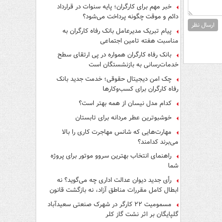
فرار از قانون چیست؟
خبر مهم برای کارگران؛ پایه سنوات در قرارداد
دائم و موقت چگونه پرداخت می‌شود؟
ارسال نظر
پیام تبریک مدیرعامل بانک رفاه کارگران به
مناسبت هفته تامین اجتماعی
بانک رفاه کارگران همواره در پی ارتقای سطح
خدمات‌رسانی به بازنشستگان است
چک امن دیجیتال حقوقی؛ خدمت جدید بانک
رفاه کارگران برای کسب‌وکارها
کدام مدل نیسان از همه بهتر است؟
خوشبوترین عطر مردانه برای تابستان
مهارت‌هایی که شانس مهاجرت کاری را بالا
می‌برند کدامند؟
راهنمای انتخاب بهترین سروو موتور برای پروژه
شما
رأی جدید دیوان عدالت اداری چه می‌گوید؟ نه
ابطال کامل مقررات مناطق آزاد، نه بازگشت قانون
کار
مسمومیت ۲۲ کارگر در شهرک صنعتی سعیدآباد
گلپایگان بر اثر نشت گاز کلر