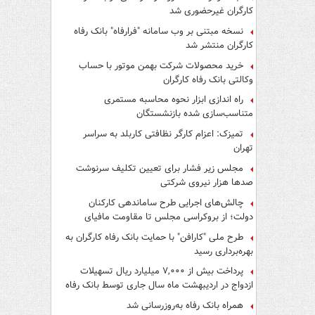
کارگران غیرحضوری شد
نسخه مبتنی بر وب سامانه "فرارفاه" بانک رفاه
کارگران منتشر شد
خرید محصولات شرکت بهمن موتور با حساب
وکالتی بانک رفاه کارگران
راه اندازی ابزار نحوه محاسبه مستمری
متناسب‌سازی شده بازنشستگان
تمیزک: اعزام کارگر نظافتی کاربلد به سراسر
تهران
مجلس زیر فشار برای تعیین تکلیف سرنوشت
صدها هزار نیروی شرکتی
چالش‌های اجرایی طرح ساماندهی کارکنان
دولت؛ از بروکراسی مجلس تا مقاومت مافیای
واسطه‌گری
طرح ملی "کارافن" با حمایت بانک رفاه کارگران به
بهره‌برداری رسید
پرداخت بیش از ۷,۰۰۰ میلیارد ریال تسهیلات
ازدواج در اردیبهشت ماه سال جاری توسط بانک رفاه
کارگران
همراه بانک رفاه به‌روزرسانی شد