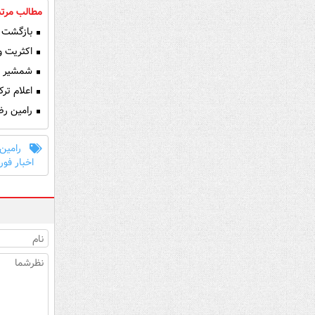
مطالب مرتب
بازگشت ع
اکثریت وز
شمشیر سام
اعلام ترک
رامین رضا
رامین 
اخبار فور