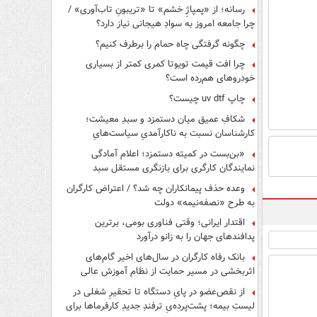
رسانه؛ از «پمپاژِ خشم» تا «تریبونِ تاب‌آوری» /
چرا جامعه امروز به سوادِ هیجانی نیاز دارد؟
چگونه گرفتگی چاه حمام را برطرف کنیم؟
چرا افت قیمت تویوتا کمری کمتر از بسیاری
خودروهای هم‌رده است؟
چاپ uv dtf چیست؟
شکافِ عمیق میان دستمزد و سبدِ معیشت؛
کارشناسان نسبت به ناکارآمدیِ سیاست‌هایِ
حمایتی هشدار دادند
«بن‌بست در کمیته دستمزد؛ اعلام آمادگی
نمایندگان کارگری برای بازنگری مستقل سبد
معیشت»
وعده حذف پیمانکاران چه شد؟ / اعتراض کارگران
به طرح «نصفه‌نیمه» دولت
اقتدار ایرانی؛ وقتی فناوری بومی، برترین
پدافندهای جهان را به زانو درآورد
بانک رفاه کارگران در سال‌های اخیر گام‌های
اثربخشی در مسیر حمایت از نظام آموزش عالی
برداشته است
از نقص‌عضو در پایِ دستگاه تا تحقیرِ شغلی در
لیستِ بیمه؛ پشت‌پرده‌یِ ترفندِ جدیدِ کارفرماها برای