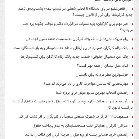
از نقص‌عضو در پایِ دستگاه تا تحقیرِ شغلی در لیستِ بیمه؛ پشت‌پرده‌یِ ترفندِ
جدیدِ کارفرماها برای فرار از قانون چیست؟
خبر مهم برای کارگران؛ پایه سنوات در قرارداد دائم و موقت چگونه پرداخت
می‌شود؟
پیام تبریک مدیرعامل بانک رفاه کارگران به مناسبت هفته تامین اجتماعی
بانک رفاه کارگران همواره در پی ارتقای سطح خدمات‌رسانی به بازنشستگان است
چک امن دیجیتال حقوقی؛ خدمت جدید بانک رفاه کارگران برای کسب‌وکارها
کدام مدل نیسان از همه بهتر است؟
خوشبوترین عطر مردانه برای تابستان
مهارت‌هایی که شانس مهاجرت کاری را بالا می‌برند کدامند؟
راهنمای انتخاب بهترین سروو موتور برای پروژه شما
رأی جدید دیوان عدالت اداری چه می‌گوید؟ نه ابطال کامل مقررات مناطق آزاد، نه
بازگشت قانون کار
مسمومیت ۲۲ کارگر در شهرک صنعتی سعیدآباد گلپایگان بر اثر نشت گاز کلر
اعتراض کارگران عملیاتی نفت مسجدسلیمان به عدم پرداخت حقوق
راهنمای خرید صندلی پشت توری؛ قبل از هزینه کردن این نکات را بدانید