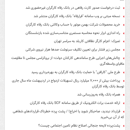
ثبت درخواست صدور کارت رفاهی در بانک رفاه کارگران غیرحضوری شد
نسخه مبتنی بر وب سامانه "فرارفاه" بانک رفاه کارگران منتشر شد
خرید محصولات شرکت بهمن موتور با حساب وکالتی بانک رفاه کارگران
راه اندازی ابزار نحوه محاسبه مستمری متناسب‌سازی شده بازنشستگان
تمیزک: اعزام کارگر نظافتی کاربلد به سراسر تهران
مجلس زیر فشار برای تعیین تکلیف سرنوشت صدها هزار نیروی شرکتی
چالش‌های اجرایی طرح ساماندهی کارکنان دولت؛ از بروکراسی مجلس تا مقاومت
مافیای واسطه‌گری
طرح ملی "کارافن" با حمایت بانک رفاه کارگران به بهره‌برداری رسید
پرداخت بیش از ۷,۰۰۰ میلیارد ریال تسهیلات ازدواج در اردیبهشت ماه سال جاری
توسط بانک رفاه کارگران
همراه بانک رفاه به‌روزرسانی شد
ارائه خدمت برات الکترونیک از طریق سامانه SCF بانک رفاه کارگران
قرارداد نبندید، صاحبکار شوید یا اخراج! / پشت پرده خطرناک قراردادهای شفاهی
که از آن بی‌خبرید
پشت‌پرده لایحه جنجالی اصلاح نظام تامین اجتماعی چیست؟