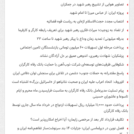
تصاویر هوایی از تشییع رهبر شهید در جمکران
پروژه ایران: از عباس میرزا تا امام شهید
انتصاب مجدد حجت‌الاسلام اژه‌ای به ریاست قوه‌ قضائیه
از تضاد به زوجیت؛ میراث فکری رهبر شهید برای تعریف رابطه کارگر و کارفرما
بدرقه میلیونی/ تمدید زمان وداع با پیکر رهبر شهید تا ساعت ۲۲
پرداخت مرحله اول تسهیلات ۶۰ میلیون تومانی بازنشستگان تامین اجتماعی
پزشکیان: شهادت رهبری، اندوهی عمیق بر دل آزادگان نشاند
شکوفایی ظرفیت‌های توسعه‌ای شرکت ذوب‌آهن با حمایت‌ بانک رفاه کارگران
پاسخ مقتدرانه به حملات جنوب؛ دشمن در تلاش برای سنجش توان دفاعی ایران
لاوروف: اتحاد اعراب علیه ایران و صحبت نتانیاهو از «اسرائیل بزرگ» اشتباه است
پیام تسلیت مدیرعامل بانک رفاه کارگران به مناسبت فرارسیدن ماه محرم و ایام
تاسوعا و عاشورای حسینی
پرداخت حدود ۱۱,۰۰۰ میلیارد ریال تسهیلات ازدواج در خرداد ماه سال جاری توسط
بانک رفاه کارگران
تکلیف قرارداد کار بعد از مرخصی زایمان؛ آیا اخراج امکان‌پذیر است؟
فصل نوین در دیپلماسی ایران؛ جزئیات ۱۴ بند سرنوشت‌ساز تفاهم‌نامه ایران و