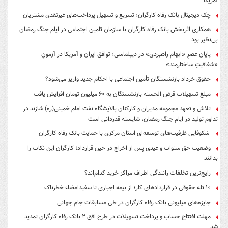
آمریکا
چک دیجیتال بانک رفاه کارگران؛ تسریع و تسهیل پرداخت‌های غیرنقدی مشتریان
همکاری اثربخش بانک رفاه کارگران با سازمان تامین اجتماعی در ایام جنگ رمضان
بی‌نظیر بود
پایان عصرِ «ابهام راهبردی» در دیپلماسی؛ توافق ایران و آمریکا در آزمونِ
«شفافیتِ ساختارمند»
حقوق خرداد بازنشستگان تأمین اجتماعی با احکام جدید واریز می‌شود؟
مبلغ تسهیلات قرض الحسنه بازنشستگان به ۶۰ میلیون تومان افزایش یافت
تلاش و تعهد مجموعه مدیران و کارکنان پالایشگاه نفت امام خمینی(ره) شازند در
تداوم تولید در ایام جنگ رمضان، شایسته قدردانی است
شکوفایی ظرفیت‌های توسعه‌ای استان مرکزی با حمایت بانک رفاه کارگران
وضعیت حق سنوات و عیدی پس از اخراج در حین قرارداد؛ کارگران این نکات را
بدانند
رایج‌ترین تخلفات رانندگی اطراف مراکز خرید کدام‌اند؟
۱۰ تله حقوقی در قراردادهای کار؛ از بیمه اجباری تا سفیدامضاء خطرناک
جایزه‌های میلیونی بانک رفاه کارگران در طی مسابقات جام جهانی
مهلت افتتاح حساب و پرداخت تسهیلات در طرح افق ۲ بانک رفاه کارگران تمدید
شد