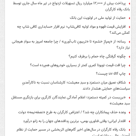
پرداخت بیش از ۱۲,۰۰۰ میلیارد ریال تسهیلات ازدواج در تیر ماه سال جاری توسط
بانک رفاه کارگران
حمایت از تولید ملی در اولویت این بانک
افزایش قیمت قهوه و مواد اولیه کافی‌شاپ؛ نرم افزار حسابداری کافی شاپ چه
کمکی می‌کند؟
رسانه؛ از «پمپاژِ خشم» تا «تریبونِ تاب‌آوری» / چرا جامعه امروز به سوادِ هیجانی
نیاز دارد؟
چگونه گرفتگی چاه حمام را برطرف کنیم؟
چرا افت قیمت تویوتا کمری کمتر از بسیاری خودروهای هم‌رده است؟
چاپ uv dtf چیست؟
شکافِ عمیق میان دستمزد و سبدِ معیشت؛ کارشناسان نسبت به ناکارآمدیِ
سیاست‌هایِ حمایتی هشدار دادند
«بن‌بست در کمیته دستمزد؛ اعلام آمادگی نمایندگان کارگری برای بازنگری مستقل
سبد معیشت»
وعده حذف پیمانکاران چه شد؟ / اعتراض کارگران به طرح «نصفه‌نیمه» دولت
اقتدار ایرانی؛ وقتی فناوری بومی، برترین پدافندهای جهان را به زانو درآورد
بانک رفاه کارگران در سال‌های اخیر گام‌های اثربخشی در مسیر حمایت از نظام
آموزش عالی برداشته است