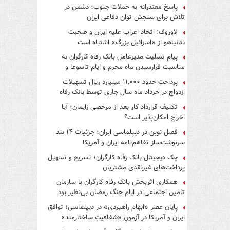
پاسخ مقتدرانه به حملات جنوب؛ دشمن در
تلاش برای سنجش توان دفاعی ایران
لاوروف: اتحاد اعراب علیه ایران و صحبت
نتانیاهو از «اسرائیل بزرگ» اشتباه است
پیام تسلیت مدیرعامل بانک رفاه کارگران به
مناسبت فرارسیدن ماه محرم و ایام تاسوعا و
عاشورای حسینی
پرداخت حدود ۱۱,۰۰۰ میلیارد ریال تسهیلات
ازدواج در خرداد ماه سال جاری توسط بانک رفاه
کارگران
تکلیف قرارداد کار بعد از مرخصی زایمان؛ آیا
اخراج امکان‌پذیر است؟
فصل نوین در دیپلماسی ایران؛ جزئیات ۱۴ بند
سرنوشت‌ساز تفاهم‌نامه ایران و آمریکا
چک دیجیتال بانک رفاه کارگران؛ تسریع و تسهیل
پرداخت‌های غیرنقدی مشتریان
همکاری اثربخش بانک رفاه کارگران با سازمان
تامین اجتماعی در ایام جنگ رمضان بی‌نظیر بود
پایان عصرِ «ابهام راهبردی» در دیپلماسی؛ توافق
ایران و آمریکا در آزمونِ «شفافیتِ ساختارمند»