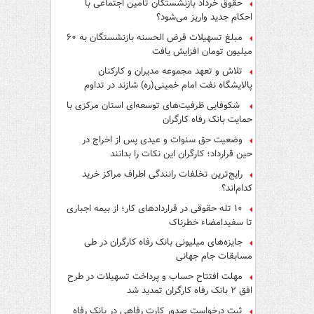
حقوق خرداد بازنشستگان تأمین اجتماعی با
احکام جدید واریز می‌شود؟
مبلغ تسهیلات قرض الحسنه بازنشستگان به ۶۰
میلیون تومان افزایش یافت
تلاش و تعهد مجموعه مدیران و کارکنان
پالایشگاه نفت امام خمینی(ره) شازند در تداوم
تولید در ایام جنگ رمضان، شایسته قدردانی است
شکوفایی ظرفیت‌های توسعه‌ای استان مرکزی با
حمایت بانک رفاه کارگران
وضعیت حق سنوات و عیدی پس از اخراج در
حین قرارداد؛ کارگران این نکات را بدانند
رایج‌ترین تخلفات رانندگی اطراف مراکز خرید
کدام‌اند؟
۱۰ تله حقوقی در قراردادهای کار؛ از بیمه اجباری
تا سفیدامضاء خطرناک
جایزه‌های میلیونی بانک رفاه کارگران در طی
مسابقات جام جهانی
مهلت افتتاح حساب و پرداخت تسهیلات در طرح
افق ۲ بانک رفاه کارگران تمدید شد
ثبت درخواست صدور کارت رفاهی در بانک رفاه