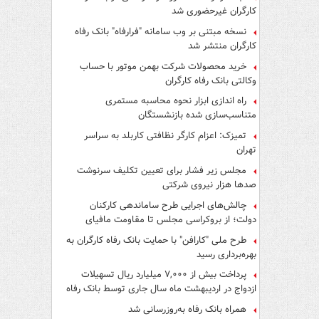
کارگران غیرحضوری شد
نسخه مبتنی بر وب سامانه "فرارفاه" بانک رفاه
کارگران منتشر شد
خرید محصولات شرکت بهمن موتور با حساب
وکالتی بانک رفاه کارگران
راه اندازی ابزار نحوه محاسبه مستمری
متناسب‌سازی شده بازنشستگان
تمیزک: اعزام کارگر نظافتی کاربلد به سراسر
تهران
مجلس زیر فشار برای تعیین تکلیف سرنوشت
صدها هزار نیروی شرکتی
چالش‌های اجرایی طرح ساماندهی کارکنان
دولت؛ از بروکراسی مجلس تا مقاومت مافیای
واسطه‌گری
طرح ملی "کارافن" با حمایت بانک رفاه کارگران به
بهره‌برداری رسید
پرداخت بیش از ۷,۰۰۰ میلیارد ریال تسهیلات
ازدواج در اردیبهشت ماه سال جاری توسط بانک رفاه
کارگران
همراه بانک رفاه به‌روزرسانی شد