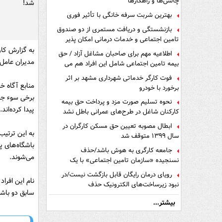
چالش‌ها و راهکارها
شد!
بهترین شربت سرفه خانگی با تأثیر فوری
بازنشستگی و دریافت مستمری از دو صندوق
تامین اجتماعی و خدمات درمانی امکان پذیر
است ؟
به گزارش کار
اطلاعیه مهم برای صاحبان مشاغل آزاد / حق
مدیران عامل 
بیمه تامین اجتماعی شامل این افراد هم می
شود
فوت کارگر خدماتی شهرداری مشهد بر اثر
منابع آگاه خ
برخورد با خودرو
برخی سوء جر
نحوه تسلیم صورت مزد و پرداخت حق بیمه
پیدا کرده‌اند.
کارکنان شاغل در طرح‌های عمرانی باطل نشد
ابطال مصوبه تعیین حق مسکن کارگران در
به این ترتیب
سال ۱۳۹۹ متوقف شد
باشگاه‌های پ
جامعه کارگری به هوش باشد/حذف
می‌شوند.
نسنجیده «سازمان تامین اجتماعی» با یک
تفاهم نامه!
رویای درمان رایگان قابل بازگشت نیست/در
نام این افرا
نبود زیرساخت‌های الکترونیک حذف
سابق دو باش
دفترچه‌های بیمه اشتباه مضاعف است
بیشتر...