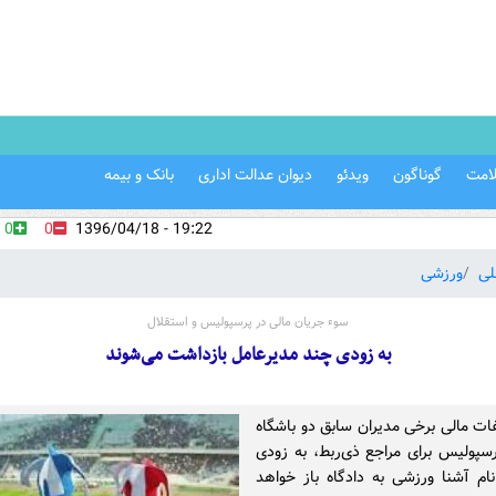
امت
گوناگون
ویدئو
دیوان عدالت اداری
بانک و بیمه
0
0
19:22 - 1396/04/18
لی
ورزشی
سوء جریان مالی در پرسپولیس و استقلال
به زودی چند مدیرعامل بازداشت می‌شوند
فات مالی برخی مدیران سابق دو باشگاه
رسپولیس برای مراجع ذی‌ربط، به زودی
نام آشنا ورزشی به دادگاه باز خواهد