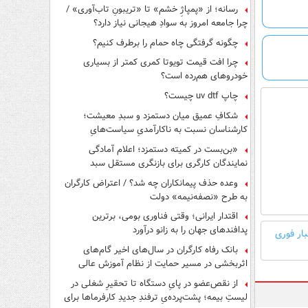
رسانه؛ از «پمپاژِ خشم» تا «تریبونِ تاب‌آوری» /
چرا جامعه امروز به سوادِ هیجانی نیاز دارد؟
چگونه گرفتگی چاه حمام را برطرف کنیم؟
چرا افت قیمت تویوتا کمری کمتر از بسیاری
خودروهای هم‌رده است؟
چاپ uv dtf چیست؟
شکافِ عمیق میان دستمزد و سبدِ معیشت؛
کارشناسان نسبت به ناکارآمدیِ سیاست‌هایِ
حمایتی هشدار دادند
«بن‌بست در کمیته دستمزد؛ اعلام آمادگی
نمایندگان کارگری برای بازنگری مستقل سبد
معیشت»
وعده حذف پیمانکاران چه شد؟ / اعتراض کارگران
به طرح «نصفه‌نیمه» دولت
اقتدار ایرانی؛ وقتی فناوری بومی، برترین
پدافندهای جهان را به زانو درآورد
بار فوری
بانک رفاه کارگران در سال‌های اخیر گام‌های
اثربخشی در مسیر حمایت از نظام آموزش عالی
برداشته است
از نقص‌عضو در پایِ دستگاه تا تحقیرِ شغلی در
لیستِ بیمه؛ پشت‌پرده‌یِ ترفندِ جدیدِ کارفرماها برای