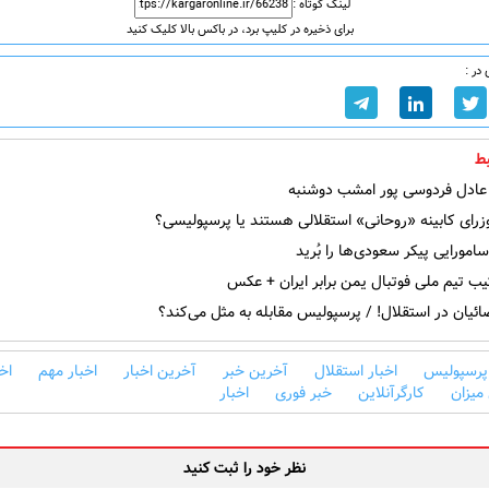
لینک کوتاه :
برای ذخیره در کلیپ برد، در باکس بالا کلیک کنید
در :
ط
ادل فردوسی پور امشب دوشنبه
رای کابینه «روحانی» استقلالی هستند یا پرسپولیسی؟
ورایی پیکر سعودی‌ها را بُرید
یب تیم ملی فوتبال یمن برابر ایران + عکس
ئیان در استقلال! / پرسپولیس مقابله به مثل می‌کند؟
 پرسپولیس
اخبار استقلال
آخرین خبر
آخرین اخبار
اخبار مهم
اخ
میزان
کارگرآنلاین
خبر فوری
اخبار
نظر خود را ثبت کنید