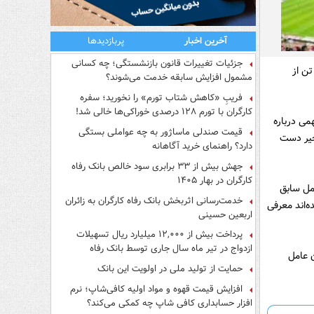
آخرین اخبار
پربازدیدها
جزئیات تغییرات قانون بازنشستگی؛ چه کسانی
تن از
مشمول افزایش سابقه خدمت می‌شوند؟
فریبِ «کاهش شتاب تورم» را نخورید؛ سفره
کارگران با تورم ۱۲۸ درصدی خوراکی‌ها خالی شد!
می درباره
قیمت صندلی ماساژور به چه عواملی بستگی
خیر دست
دارد؟ راهنمای خرید آگاهانه
جهش بیش از ۳۳ برابری سود خالص بانک رفاه
کارگران در بهار ۱۴۰۵
امل سابق
خدمت‌رسانی اثربخش بانک رفاه کارگران به زائران
‌اند معرفی
اربعین حسینی
پرداخت بیش از ۱۲,۰۰۰ میلیارد ریال تسهیلات
ازدواج در تیر ماه سال جاری توسط بانک رفاه
 عامل
کارگران
حمایت از تولید ملی در اولویت این بانک
افزایش قیمت قهوه و مواد اولیه کافی‌شاپ؛ نرم
افزار حسابداری کافی شاپ چه کمکی می‌کند؟