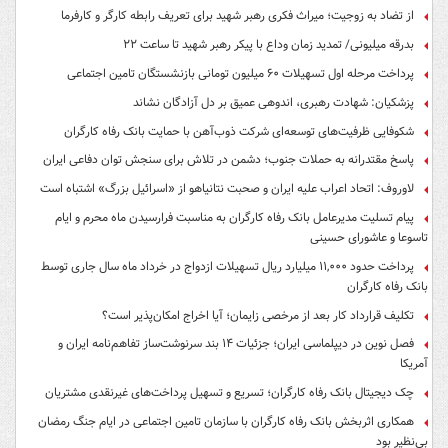
از تضاد به زوجیت؛ میراث فکری رهبر شهید برای تعریف رابطه کارگر و کارفرما
بدرقه میلیونی/ تمدید زمان وداع با پیکر رهبر شهید تا ساعت ۲۲
پرداخت مرحله اول تسهیلات ۶۰ میلیون تومانی بازنشستگان تامین اجتماعی
پزشکیان: شهادت رهبری، اندوهی عمیق بر دل آزادگان نشاند
شکوفایی ظرفیت‌های توسعه‌ای شرکت ذوب‌آهن با حمایت‌ بانک رفاه کارگران
پاسخ مقتدرانه به حملات جنوب؛ دشمن در تلاش برای سنجش توان دفاعی ایران
لاوروف: اتحاد اعراب علیه ایران و صحبت نتانیاهو از «اسرائیل بزرگ» اشتباه است
پیام تسلیت مدیرعامل بانک رفاه کارگران به مناسبت فرارسیدن ماه محرم و ایام
تاسوعا و عاشورای حسینی
پرداخت حدود ۱۱,۰۰۰ میلیارد ریال تسهیلات ازدواج در خرداد ماه سال جاری توسط
بانک رفاه کارگران
تکلیف قرارداد کار بعد از مرخصی زایمان؛ آیا اخراج امکان‌پذیر است؟
فصل نوین در دیپلماسی ایران؛ جزئیات ۱۴ بند سرنوشت‌ساز تفاهم‌نامه ایران و
آمریکا
چک دیجیتال بانک رفاه کارگران؛ تسریع و تسهیل پرداخت‌های غیرنقدی مشتریان
همکاری اثربخش بانک رفاه کارگران با سازمان تامین اجتماعی در ایام جنگ رمضان
بی‌نظیر بود