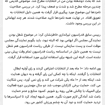
شد که بحث دوشغله بودن من در انتخابات مطرح شد. موضوعی قدیمی که
چندین مرحله مطرح شد و شدت و ضعف پیدا کرد. در بررسی صلاحیت
نامزدها این موضوع مورد پیگیری قرار گرفت به همین دلیل انتخابات به
تعویق افتاد. در نهایت همه نامزدها تایید صلاحیت شدند هر چند ابهاماتی
در این بررسی وجود داشت.
رییس سابق فدراسیون تیراندازی خاطرنشان کرد: در موضوع شغل بودن
نمایندگی مجلس اگر ابهامی بود که البته نبود، باید بگویم نمایندگی مجلس
موقت است و پست سازمانی نیست. از طرفی ریاست فدراسیون هم شغل
نیست به همین دلیل در اساسنامه ریاست فدراسیون تمام وقت پیش بینی
نشده است. البته این شبهه برای استفاده ابزاری مورد استفاده قرار گرفت.
وی ادامه داد: ١٠ ماه بعد از انتخابات اعتراض کردند و رای أولیه ابطال
انتخابات را گرفتند. اینکه با چه کمکی این رای گرفته و به دیوان هدایت
شد، اینکه بعد از ١٠ ماه یکی شرکت می کند و رای نمی آورد، پس شکایت
می کند، حمایت برخی کارکنان موجب شد دو سال مهمترین دوره فعالیت
برای المپیک با چالش هایی روبه رو شویم. کمبود منابع و عدم حمایت
باعث شد آمادگی لازم صورت نگیرد. همین شبهه ایجاد کرد تا اسپانسرها با
تردید حمایت کنند و دود آن به چشم ورزش کشور می رود.