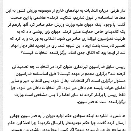
«از طرفی درباره انتخابات به نهادهای خارج از مجموعه ورزش کشور به این
معناها اساسنامه را قبول نداریم، شکایت کردند» هاشمی با این صحبت
گفت: با وجود اینکه دیوان علیه وزارت ورزش حکم صادر کرد آنها بازهم از
یک کاندیدای خاص حمایت علنی کردند. دیوان رای روشنی داد که به
طرفیت فدراسیون تیراندازی صادر می شود. اشکالی به وزارت وارد کرد که
تفسیر نادرست باعث ایجاد این شبهه شد. رای در تجدید نظر دچار ابهام
شد از اینجا بود که اتفاق جدی افتاد. برگزارکننده انتخابات کیست؟
رییس سابق فدراسیون تیراندازی عنوان کرد: در انتخابات چه تصمیماتی
گرفته شد؟ برگزاری مجمع بر عهده کیست؟ طبق اساسنامه فدراسیون
مسئول برگزاری است. اگر انتخابات ابطال شود، پس انتخاب دبیر و سایر
اعضای هیات رئیسه هم باطل می شود. اگر انتخابات باطل می شود، چرا
فقط رییس را برکنار کردند نه سایر اعضا را؟ پس مشخص است وزارت
برگزارکننده است نه فدراسیون.
هاشمی با اشاره به اینکه سجادی حکم اولیه دیوان را به فدراسیون جهانی
ارسال کرده گفت: چرا حکم تجدیدنظر را ارسال نکردید؟ چرا اصلا این حکم
به مراجع خارجی فرستاده شده؟ اگر کسی اینجا مدعی باشد، من هستم.