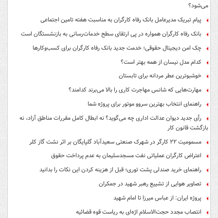
می‌شود؟
پیام تبریک مدیرعامل بانک رفاه کارگران به مناسبت هفته تامین اجتماعی
بانک رفاه کارگران همواره در پی ارتقای سطح خدمات‌رسانی به بازنشستگان است
چک امن دیجیتال حقوقی؛ خدمت جدید بانک رفاه کارگران برای کسب‌وکارها
کدام مدل نیسان از همه بهتر است؟
خوشبوترین عطر مردانه برای تابستان
مهارت‌هایی که شانس مهاجرت کاری را بالا می‌برند کدامند؟
راهنمای انتخاب بهترین سروو موتور برای پروژه شما
رأی جدید دیوان عدالت اداری چه می‌گوید؟ نه ابطال کامل مقررات مناطق آزاد، نه
بازگشت قانون کار
مسمومیت ۲۲ کارگر در شهرک صنعتی سعیدآباد گلپایگان بر اثر نشت گاز کلر
اعتراض کارگران عملیاتی نفت مسجدسلیمان به عدم پرداخت حقوق
راهنمای خرید صندلی پشت توری؛ قبل از هزینه کردن این نکات را بدانید
تصاویر هوایی از تشییع رهبر شهید در جمکران
پروژه ایران: از عباس میرزا تا امام شهید
انتصاب مجدد حجت‌الاسلام اژه‌ای به ریاست قوه‌ قضائیه