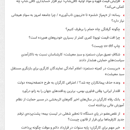
افزایش قیمت قهوه و مواد اولیه کافی‌شاپ؛ نرم افزار حسابداری کافی شاپ چه
کمکی می‌کند؟
رسانه؛ از «پمپاژِ خشم» تا «تریبونِ تاب‌آوری» / چرا جامعه امروز به سوادِ هیجانی
نیاز دارد؟
چگونه گرفتگی چاه حمام را برطرف کنیم؟
چرا افت قیمت تویوتا کمری کمتر از بسیاری خودروهای هم‌رده است؟
چاپ uv dtf چیست؟
شکافِ عمیق میان دستمزد و سبدِ معیشت؛ کارشناسان نسبت به ناکارآمدیِ
سیاست‌هایِ حمایتی هشدار دادند
«بن‌بست در کمیته دستمزد؛ اعلام آمادگی نمایندگان کارگری برای بازنگری مستقل
سبد معیشت»
وعده حذف پیمانکاران چه شد؟ / اعتراض کارگران به طرح «نصفه‌نیمه» دولت
اقتدار ایرانی؛ وقتی فناوری بومی، برترین پدافندهای جهان را به زانو درآورد
بانک رفاه کارگران در سال‌های اخیر گام‌های اثربخشی در مسیر حمایت از نظام
آموزش عالی برداشته است
از نقص‌عضو در پایِ دستگاه تا تحقیرِ شغلی در لیستِ بیمه؛ پشت‌پرده‌یِ ترفندِ
جدیدِ کارفرماها برای فرار از قانون چیست؟
خبر مهم برای کارگران؛ پایه سنوات در قرارداد دائم و موقت چگونه پرداخت