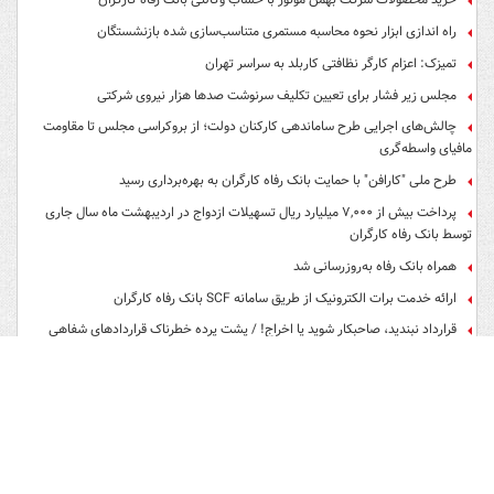
راه اندازی ابزار نحوه محاسبه مستمری متناسب‌سازی شده بازنشستگان
تمیزک: اعزام کارگر نظافتی کاربلد به سراسر تهران
مجلس زیر فشار برای تعیین تکلیف سرنوشت صدها هزار نیروی شرکتی
چالش‌های اجرایی طرح ساماندهی کارکنان دولت؛ از بروکراسی مجلس تا مقاومت
مافیای واسطه‌گری
طرح ملی "کارافن" با حمایت بانک رفاه کارگران به بهره‌برداری رسید
پرداخت بیش از ۷,۰۰۰ میلیارد ریال تسهیلات ازدواج در اردیبهشت ماه سال جاری
توسط بانک رفاه کارگران
همراه بانک رفاه به‌روزرسانی شد
ارائه خدمت برات الکترونیک از طریق سامانه SCF بانک رفاه کارگران
قرارداد نبندید، صاحبکار شوید یا اخراج! / پشت پرده خطرناک قراردادهای شفاهی
که از آن بی‌خبرید
پشت‌پرده لایحه جنجالی اصلاح نظام تامین اجتماعی چیست؟
زیرساخت‌های تأمین مالی غیرتسهیلاتی در بانک رفاه کارگران به‌طور کامل فراهم
شده است