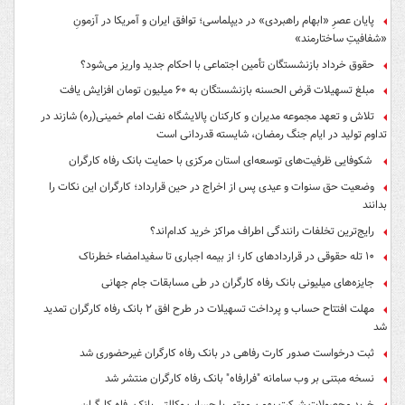
پایان عصرِ «ابهام راهبردی» در دیپلماسی؛ توافق ایران و آمریکا در آزمونِ
«شفافیتِ ساختارمند»
حقوق خرداد بازنشستگان تأمین اجتماعی با احکام جدید واریز می‌شود؟
مبلغ تسهیلات قرض الحسنه بازنشستگان به ۶۰ میلیون تومان افزایش یافت
تلاش و تعهد مجموعه مدیران و کارکنان پالایشگاه نفت امام خمینی(ره) شازند در
تداوم تولید در ایام جنگ رمضان، شایسته قدردانی است
شکوفایی ظرفیت‌های توسعه‌ای استان مرکزی با حمایت بانک رفاه کارگران
وضعیت حق سنوات و عیدی پس از اخراج در حین قرارداد؛ کارگران این نکات را
بدانند
رایج‌ترین تخلفات رانندگی اطراف مراکز خرید کدام‌اند؟
۱۰ تله حقوقی در قراردادهای کار؛ از بیمه اجباری تا سفیدامضاء خطرناک
جایزه‌های میلیونی بانک رفاه کارگران در طی مسابقات جام جهانی
مهلت افتتاح حساب و پرداخت تسهیلات در طرح افق ۲ بانک رفاه کارگران تمدید
شد
ثبت درخواست صدور کارت رفاهی در بانک رفاه کارگران غیرحضوری شد
نسخه مبتنی بر وب سامانه "فرارفاه" بانک رفاه کارگران منتشر شد
خرید محصولات شرکت بهمن موتور با حساب وکالتی بانک رفاه کارگران