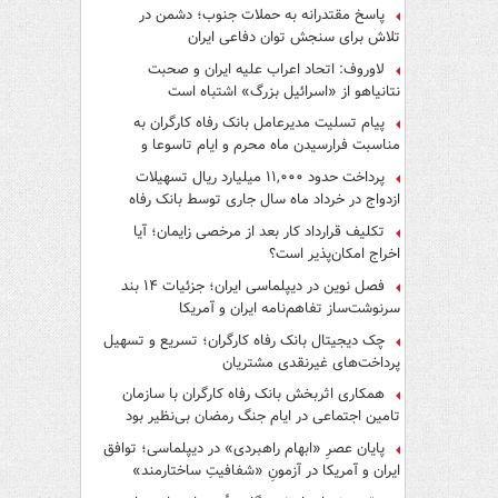
پاسخ مقتدرانه به حملات جنوب؛ دشمن در
تلاش برای سنجش توان دفاعی ایران
لاوروف: اتحاد اعراب علیه ایران و صحبت
نتانیاهو از «اسرائیل بزرگ» اشتباه است
پیام تسلیت مدیرعامل بانک رفاه کارگران به
مناسبت فرارسیدن ماه محرم و ایام تاسوعا و
عاشورای حسینی
پرداخت حدود ۱۱,۰۰۰ میلیارد ریال تسهیلات
ازدواج در خرداد ماه سال جاری توسط بانک رفاه
کارگران
تکلیف قرارداد کار بعد از مرخصی زایمان؛ آیا
اخراج امکان‌پذیر است؟
فصل نوین در دیپلماسی ایران؛ جزئیات ۱۴ بند
سرنوشت‌ساز تفاهم‌نامه ایران و آمریکا
چک دیجیتال بانک رفاه کارگران؛ تسریع و تسهیل
پرداخت‌های غیرنقدی مشتریان
همکاری اثربخش بانک رفاه کارگران با سازمان
تامین اجتماعی در ایام جنگ رمضان بی‌نظیر بود
پایان عصرِ «ابهام راهبردی» در دیپلماسی؛ توافق
ایران و آمریکا در آزمونِ «شفافیتِ ساختارمند»