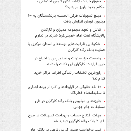
حقوق خرداد بازنشستگان تأمین اجتماعی با
احکام جدید واریز می‌شود؟
مبلغ تسهیلات قرض الحسنه بازنشستگان به ۶۰
میلیون تومان افزایش یافت
تلاش و تعهد مجموعه مدیران و کارکنان
پالایشگاه نفت امام خمینی(ره) شازند در تداوم
تولید در ایام جنگ رمضان، شایسته قدردانی است
شکوفایی ظرفیت‌های توسعه‌ای استان مرکزی با
حمایت بانک رفاه کارگران
وضعیت حق سنوات و عیدی پس از اخراج در
حین قرارداد؛ کارگران این نکات را بدانند
رایج‌ترین تخلفات رانندگی اطراف مراکز خرید
کدام‌اند؟
۱۰ تله حقوقی در قراردادهای کار؛ از بیمه اجباری
تا سفیدامضاء خطرناک
جایزه‌های میلیونی بانک رفاه کارگران در طی
مسابقات جام جهانی
مهلت افتتاح حساب و پرداخت تسهیلات در طرح
افق ۲ بانک رفاه کارگران تمدید شد
ثبت درخواست صدور کارت رفاهی در بانک رفاه