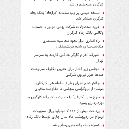
کارگران غیرحضوری شد
نسخه مبتنی بر وب سامانه "فرارفاه" بانک رفاه
کارگران منتشر شد
خرید محصولات شرکت بهمن موتور با حساب
وکالتی بانک رفاه کارگران
راه اندازی ابزار نحوه محاسبه مستمری
متناسب‌سازی شده بازنشستگان
تمیزک: اعزام کارگر نظافتی کاربلد به سراسر
تهران
مجلس زیر فشار برای تعیین تکلیف سرنوشت
صدها هزار نیروی شرکتی
چالش‌های اجرایی طرح ساماندهی کارکنان
دولت؛ از بروکراسی مجلس تا مقاومت مافیای
واسطه‌گری
طرح ملی "کارافن" با حمایت بانک رفاه کارگران به
بهره‌برداری رسید
پرداخت بیش از ۷,۰۰۰ میلیارد ریال تسهیلات
ازدواج در اردیبهشت ماه سال جاری توسط بانک رفاه
کارگران
همراه بانک رفاه به‌روزرسانی شد