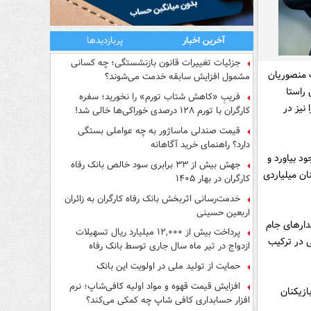
آخرین اخبار
پربازدیدها
جزئیات تغییرات قانون بازنشستگی؛ چه کسانی
 منصوریان
مشمول افزایش سابقه خدمت می‌شوند؟
 راستا
فریبِ «کاهش شتاب تورم» را نخورید؛ سفره
نیز در
کارگران با تورم ۱۲۸ درصدی خوراکی‌ها خالی شد!
قیمت صندلی ماساژور به چه عواملی بستگی
دارد؟ راهنمای خرید آگاهانه
د بیاورد و
جهش بیش از ۳۳ برابری سود خالص بانک رفاه
ان میلیاردی
کارگران در بهار ۱۴۰۵
خدمت‌رسانی اثربخش بانک رفاه کارگران به زائران
اربعین حسینی
دارهای جام
پرداخت بیش از ۱۲,۰۰۰ میلیارد ریال تسهیلات
 در ترکیب
ازدواج در تیر ماه سال جاری توسط بانک رفاه
کارگران
حمایت از تولید ملی در اولویت این بانک
افزایش قیمت قهوه و مواد اولیه کافی‌شاپ؛ نرم
ازیکنان
افزار حسابداری کافی شاپ چه کمکی می‌کند؟