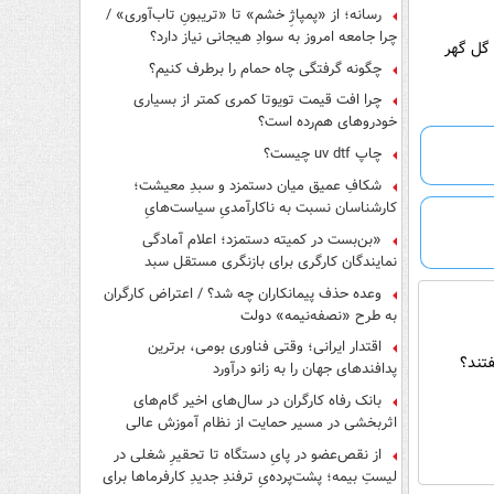
رسانه؛ از «پمپاژِ خشم» تا «تریبونِ تاب‌آوری» /
چرا جامعه امروز به سوادِ هیجانی نیاز دارد؟
اف گل گهر
چگونه گرفتگی چاه حمام را برطرف کنیم؟
چرا افت قیمت تویوتا کمری کمتر از بسیاری
خودروهای هم‌رده است؟
چاپ uv dtf چیست؟
شکافِ عمیق میان دستمزد و سبدِ معیشت؛
کارشناسان نسبت به ناکارآمدیِ سیاست‌هایِ
حمایتی هشدار دادند
«بن‌بست در کمیته دستمزد؛ اعلام آمادگی
نمایندگان کارگری برای بازنگری مستقل سبد
معیشت»
وعده حذف پیمانکاران چه شد؟ / اعتراض کارگران
به طرح «نصفه‌نیمه» دولت
اقتدار ایرانی؛ وقتی فناوری بومی، برترین
تند؟
پدافندهای جهان را به زانو درآورد
بانک رفاه کارگران در سال‌های اخیر گام‌های
اثربخشی در مسیر حمایت از نظام آموزش عالی
برداشته است
از نقص‌عضو در پایِ دستگاه تا تحقیرِ شغلی در
لیستِ بیمه؛ پشت‌پرده‌یِ ترفندِ جدیدِ کارفرماها برای