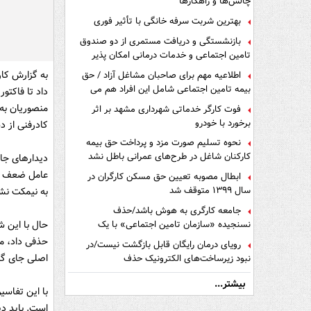
چالش‌ها و راهکارها
بهترین شربت سرفه خانگی با تأثیر فوری
بازنشستگی و دریافت مستمری از دو صندوق
تامین اجتماعی و خدمات درمانی امکان پذیر
است ؟
به گزارش کار
اطلاعیه مهم برای صاحبان مشاغل آزاد / حق
بیمه تامین اجتماعی شامل این افراد هم می
داد تا فاکتو
شود
منصوریان به 
فوت کارگر خدماتی شهرداری مشهد بر اثر
برخورد با خودرو
کادرفنی از 
نحوه تسلیم صورت مزد و پرداخت حق بیمه
کارکنان شاغل در طرح‌های عمرانی باطل نشد
دیدارهای جام
عامل ضعف تیم
ابطال مصوبه تعیین حق مسکن کارگران در
سال ۱۳۹۹ متوقف شد
به نیمکت نشی
جامعه کارگری به هوش باشد/حذف
نسنجیده «سازمان تامین اجتماعی» با یک
حال با این ش
تفاهم نامه!
حذفی داد، م
رویای درمان رایگان قابل بازگشت نیست/در
اصلی جای گی
نبود زیرساخت‌های الکترونیک حذف
دفترچه‌های بیمه اشتباه مضاعف است
بیشتر...
با این تفاسی
است. باید دی