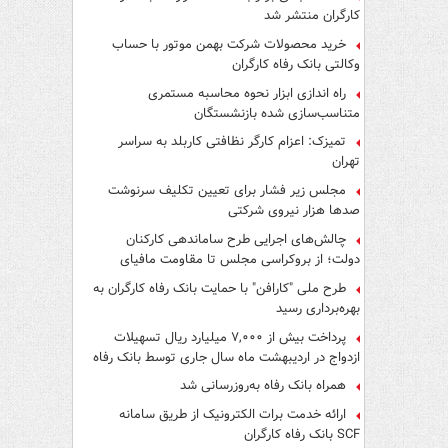
کارگران منتشر شد
خرید محصولات شرکت بهمن موتور با حساب
وکالتی بانک رفاه کارگران
راه اندازی ابزار نحوه محاسبه مستمری
متناسب‌سازی شده بازنشستگان
تمیزک: اعزام کارگر نظافتی کاربلد به سراسر
تهران
مجلس زیر فشار برای تعیین تکلیف سرنوشت
صدها هزار نیروی شرکتی
چالش‌های اجرایی طرح ساماندهی کارکنان
دولت؛ از بروکراسی مجلس تا مقاومت مافیای
واسطه‌گری
طرح ملی "کارافن" با حمایت بانک رفاه کارگران به
بهره‌برداری رسید
پرداخت بیش از ۷,۰۰۰ میلیارد ریال تسهیلات
ازدواج در اردیبهشت ماه سال جاری توسط بانک رفاه
کارگران
همراه بانک رفاه به‌روزرسانی شد
ارائه خدمت برات الکترونیک از طریق سامانه
SCF بانک رفاه کارگران