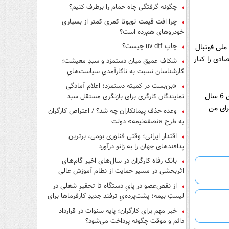
چگونه گرفتگی چاه حمام را برطرف کنیم؟
چرا افت قیمت تویوتا کمری کمتر از بسیاری
خودروهای هم‌رده است؟
چاپ uv dtf چیست؟
ملی فوتبال
اقتصادی را کنار
شکافِ عمیق میان دستمزد و سبدِ معیشت؛
کارشناسان نسبت به ناکارآمدیِ سیاست‌هایِ
حمایتی هشدار دادند
«بن‌بست در کمیته دستمزد؛ اعلام آمادگی
سونیل علی که یک سرباز ارتش سوریه است، درباره دیدار برابر تیم‌ ‌ملی فوتبال ایران، گفت‌: من 6 سال
نمایندگان کارگری برای بازنگری مستقل سبد
معیشت»
رای من
وعده حذف پیمانکاران چه شد؟ / اعتراض کارگران
به طرح «نصفه‌نیمه» دولت
اقتدار ایرانی؛ وقتی فناوری بومی، برترین
پدافندهای جهان را به زانو درآورد
بانک رفاه کارگران در سال‌های اخیر گام‌های
اثربخشی در مسیر حمایت از نظام آموزش عالی
برداشته است
از نقص‌عضو در پایِ دستگاه تا تحقیرِ شغلی در
لیستِ بیمه؛ پشت‌پرده‌یِ ترفندِ جدیدِ کارفرماها برای
فرار از قانون چیست؟
خبر مهم برای کارگران؛ پایه سنوات در قرارداد
دائم و موقت چگونه پرداخت می‌شود؟