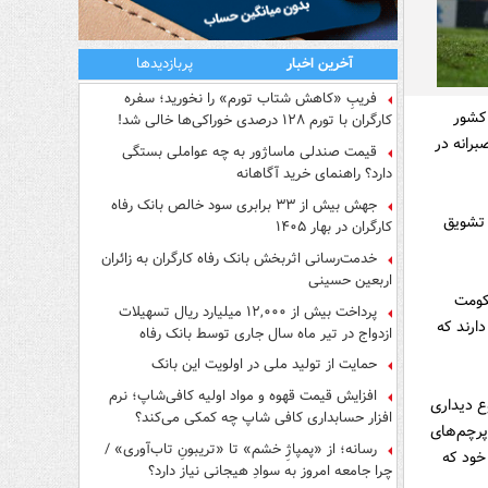
آخرین اخبار
پربازدیدها
فریبِ «کاهش شتاب تورم» را نخورید؛ سفره
این کشور
کارگران با تورم ۱۲۸ درصدی خوراکی‌ها خالی شد!
الند و بی‌صبرانه در
قیمت صندلی ماساژور به چه عواملی بستگی
دارد؟ راهنمای خرید آگاهانه
جهش بیش از ۳۳ برابری سود خالص بانک رفاه
ا تشویق
کارگران در بهار ۱۴۰۵
خدمت‌رسانی اثربخش بانک رفاه کارگران به زائران
اربعین حسینی
ن حکومت
پرداخت بیش از ۱۲,۰۰۰ میلیارد ریال تسهیلات
ارند که
ازدواج در تیر ماه سال جاری توسط بانک رفاه
کارگران
حمایت از تولید ملی در اولویت این بانک
افزایش قیمت قهوه و مواد اولیه کافی‌شاپ؛ نرم
ع دیداری
افزار حسابداری کافی شاپ چه کمکی می‌کند؟
پرچم‌های
رسانه؛ از «پمپاژِ خشم» تا «تریبونِ تاب‌آوری» /
خود که
چرا جامعه امروز به سوادِ هیجانی نیاز دارد؟