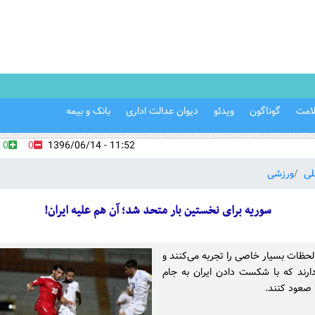
امت
گوناگون
ویدئو
دیوان عدالت اداری
بانک و بیمه
0
0
11:52 - 1396/06/14
لی
ورزشی
سوریه برای نخستین بار متحد شد؛ آن هم علیه ایران!
حظات بسیار خاصی را تجربه می‌کنند و
دارند که با شکست دادن ایران به جام