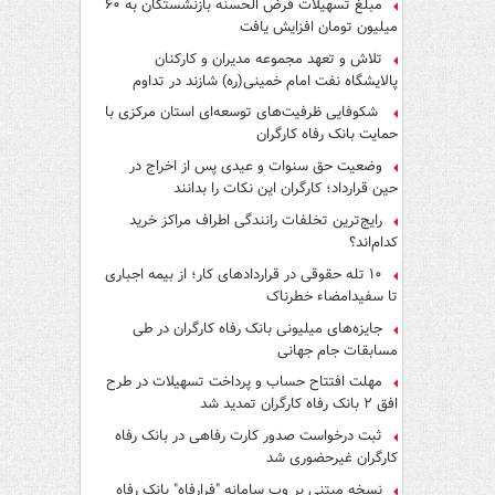
مبلغ تسهیلات قرض الحسنه بازنشستگان به ۶۰
میلیون تومان افزایش یافت
تلاش و تعهد مجموعه مدیران و کارکنان
پالایشگاه نفت امام خمینی(ره) شازند در تداوم
تولید در ایام جنگ رمضان، شایسته قدردانی است
شکوفایی ظرفیت‌های توسعه‌ای استان مرکزی با
حمایت بانک رفاه کارگران
وضعیت حق سنوات و عیدی پس از اخراج در
حین قرارداد؛ کارگران این نکات را بدانند
رایج‌ترین تخلفات رانندگی اطراف مراکز خرید
کدام‌اند؟
۱۰ تله حقوقی در قراردادهای کار؛ از بیمه اجباری
تا سفیدامضاء خطرناک
جایزه‌های میلیونی بانک رفاه کارگران در طی
مسابقات جام جهانی
مهلت افتتاح حساب و پرداخت تسهیلات در طرح
افق ۲ بانک رفاه کارگران تمدید شد
ثبت درخواست صدور کارت رفاهی در بانک رفاه
کارگران غیرحضوری شد
نسخه مبتنی بر وب سامانه "فرارفاه" بانک رفاه