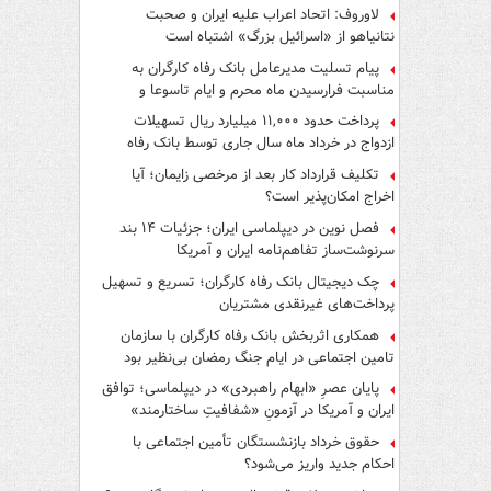
لاوروف: اتحاد اعراب علیه ایران و صحبت
نتانیاهو از «اسرائیل بزرگ» اشتباه است
پیام تسلیت مدیرعامل بانک رفاه کارگران به
مناسبت فرارسیدن ماه محرم و ایام تاسوعا و
عاشورای حسینی
پرداخت حدود ۱۱,۰۰۰ میلیارد ریال تسهیلات
ازدواج در خرداد ماه سال جاری توسط بانک رفاه
کارگران
تکلیف قرارداد کار بعد از مرخصی زایمان؛ آیا
اخراج امکان‌پذیر است؟
فصل نوین در دیپلماسی ایران؛ جزئیات ۱۴ بند
سرنوشت‌ساز تفاهم‌نامه ایران و آمریکا
چک دیجیتال بانک رفاه کارگران؛ تسریع و تسهیل
پرداخت‌های غیرنقدی مشتریان
همکاری اثربخش بانک رفاه کارگران با سازمان
تامین اجتماعی در ایام جنگ رمضان بی‌نظیر بود
پایان عصرِ «ابهام راهبردی» در دیپلماسی؛ توافق
ایران و آمریکا در آزمونِ «شفافیتِ ساختارمند»
حقوق خرداد بازنشستگان تأمین اجتماعی با
احکام جدید واریز می‌شود؟