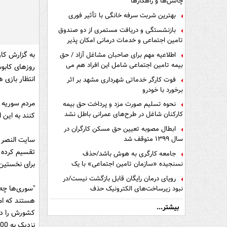
چالش‌ها و راهکارها
بهترین شربت سرفه خانگی با تأثیر فوری
بازنشستگی و دریافت مستمری از دو صندوق
تامین اجتماعی و خدمات درمانی امکان پذیر
است ؟
اطلاعیه مهم برای صاحبان مشاغل آزاد / حق
بیمه تامین اجتماعی شامل این افراد هم می
شود
انتظار بازی ه
فوت کارگر خدماتی شهرداری مشهد بر اثر
برخورد با خودرو
مردم سوریه قب
نحوه تسلیم صورت مزد و پرداخت حق بیمه
کارکنان شاغل در طرح‌های عمرانی باطل نشد
کنند به این امید که به جام جهانی 
ابطال مصوبه تعیین حق مسکن کارگران در
سال ۱۳۹۹ متوقف شد
تقسیم کرده ب
جامعه کارگری به هوش باشد/حذف
نسنجیده «سازمان تامین اجتماعی» با یک
برای نخستین ب
تفاهم نامه!
رویای درمان رایگان قابل بازگشت نیست/در
"سوری‌ها چه 
نبود زیرساخت‌های الکترونیک حذف
دفترچه‌های بیمه اشتباه مضاعف است
هستند که امی
بیشتر...
کشورش را در
نزدیک به 500 نفر هستند ارائه دهد.