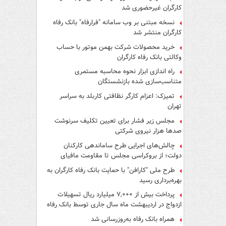
کارگران غیرحضوری شد
نسخه مبتنی بر وب سامانه "فرارفاه" بانک رفاه
کارگران منتشر شد
خرید محصولات شرکت بهمن موتور با حساب
وکالتی بانک رفاه کارگران
راه اندازی ابزار نحوه محاسبه مستمری
متناسب‌سازی شده بازنشستگان
تمیزک: اعزام کارگر نظافتی کاربلد به سراسر
تهران
مجلس زیر فشار برای تعیین تکلیف سرنوشت
صدها هزار نیروی شرکتی
چالش‌های اجرایی طرح ساماندهی کارکنان
دولت؛ از بروکراسی مجلس تا مقاومت مافیای
واسطه‌گری
طرح ملی "کارافن" با حمایت بانک رفاه کارگران به
بهره‌برداری رسید
پرداخت بیش از ۷,۰۰۰ میلیارد ریال تسهیلات
ازدواج در اردیبهشت ماه سال جاری توسط بانک رفاه
کارگران
همراه بانک رفاه به‌روزرسانی شد