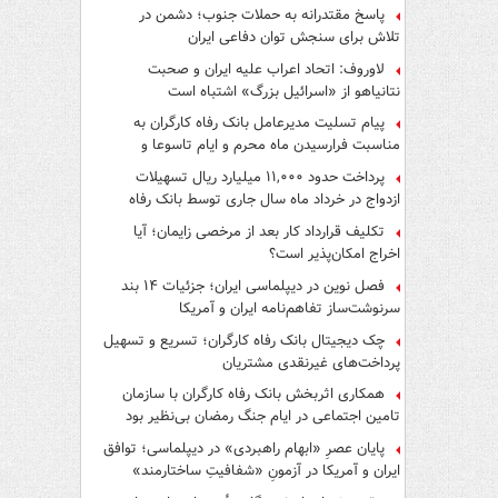
پاسخ مقتدرانه به حملات جنوب؛ دشمن در
تلاش برای سنجش توان دفاعی ایران
لاوروف: اتحاد اعراب علیه ایران و صحبت
نتانیاهو از «اسرائیل بزرگ» اشتباه است
پیام تسلیت مدیرعامل بانک رفاه کارگران به
مناسبت فرارسیدن ماه محرم و ایام تاسوعا و
عاشورای حسینی
پرداخت حدود ۱۱,۰۰۰ میلیارد ریال تسهیلات
ازدواج در خرداد ماه سال جاری توسط بانک رفاه
کارگران
تکلیف قرارداد کار بعد از مرخصی زایمان؛ آیا
اخراج امکان‌پذیر است؟
فصل نوین در دیپلماسی ایران؛ جزئیات ۱۴ بند
سرنوشت‌ساز تفاهم‌نامه ایران و آمریکا
چک دیجیتال بانک رفاه کارگران؛ تسریع و تسهیل
پرداخت‌های غیرنقدی مشتریان
همکاری اثربخش بانک رفاه کارگران با سازمان
تامین اجتماعی در ایام جنگ رمضان بی‌نظیر بود
پایان عصرِ «ابهام راهبردی» در دیپلماسی؛ توافق
ایران و آمریکا در آزمونِ «شفافیتِ ساختارمند»