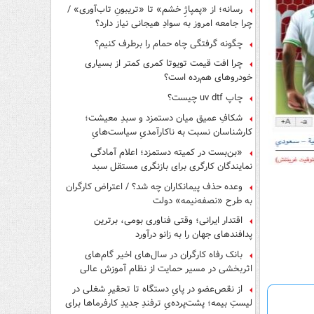
رسانه؛ از «پمپاژِ خشم» تا «تریبونِ تاب‌آوری» /
چرا جامعه امروز به سوادِ هیجانی نیاز دارد؟
چگونه گرفتگی چاه حمام را برطرف کنیم؟
چرا افت قیمت تویوتا کمری کمتر از بسیاری
خودروهای هم‌رده است؟
چاپ uv dtf چیست؟
شکافِ عمیق میان دستمزد و سبدِ معیشت؛
کارشناسان نسبت به ناکارآمدیِ سیاست‌هایِ
حمایتی هشدار دادند
«بن‌بست در کمیته دستمزد؛ اعلام آمادگی
نمایندگان کارگری برای بازنگری مستقل سبد
معیشت»
وعده حذف پیمانکاران چه شد؟ / اعتراض کارگران
به طرح «نصفه‌نیمه» دولت
اقتدار ایرانی؛ وقتی فناوری بومی، برترین
پدافندهای جهان را به زانو درآورد
بانک رفاه کارگران در سال‌های اخیر گام‌های
اثربخشی در مسیر حمایت از نظام آموزش عالی
برداشته است
از نقص‌عضو در پایِ دستگاه تا تحقیرِ شغلی در
لیستِ بیمه؛ پشت‌پرده‌یِ ترفندِ جدیدِ کارفرماها برای