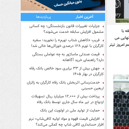
آخرین اخبار
پربازدیدها
جزئیات تغییرات قانون بازنشستگی؛ چه کسانی
ج کمال کامیابی نیا در دقیقه 11 مسابقه با
مشمول افزایش سابقه خدمت می‌شوند؟
نهایی می
فریبِ «کاهش شتاب تورم» را نخورید؛ سفره
 امروز تیتر
کارگران با تورم ۱۲۸ درصدی خوراکی‌ها خالی شد!
قیمت صندلی ماساژور به چه عواملی بستگی
دارد؟ راهنمای خرید آگاهانه
جهش بیش از ۳۳ برابری سود خالص بانک رفاه
کارگران در بهار ۱۴۰۵
خدمت‌رسانی اثربخش بانک رفاه کارگران به زائران
اربعین حسینی
پرداخت بیش از ۱۲,۰۰۰ میلیارد ریال تسهیلات
ازدواج در تیر ماه سال جاری توسط بانک رفاه
کارگران
حمایت از تولید ملی در اولویت این بانک
افزایش قیمت قهوه و مواد اولیه کافی‌شاپ؛ نرم
افزار حسابداری کافی شاپ چه کمکی می‌کند؟