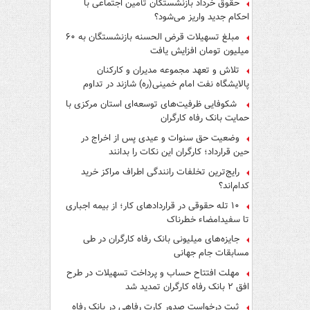
حقوق خرداد بازنشستگان تأمین اجتماعی با
احکام جدید واریز می‌شود؟
مبلغ تسهیلات قرض الحسنه بازنشستگان به ۶۰
میلیون تومان افزایش یافت
تلاش و تعهد مجموعه مدیران و کارکنان
پالایشگاه نفت امام خمینی(ره) شازند در تداوم
تولید در ایام جنگ رمضان، شایسته قدردانی است
شکوفایی ظرفیت‌های توسعه‌ای استان مرکزی با
حمایت بانک رفاه کارگران
وضعیت حق سنوات و عیدی پس از اخراج در
حین قرارداد؛ کارگران این نکات را بدانند
رایج‌ترین تخلفات رانندگی اطراف مراکز خرید
کدام‌اند؟
۱۰ تله حقوقی در قراردادهای کار؛ از بیمه اجباری
تا سفیدامضاء خطرناک
جایزه‌های میلیونی بانک رفاه کارگران در طی
مسابقات جام جهانی
مهلت افتتاح حساب و پرداخت تسهیلات در طرح
افق ۲ بانک رفاه کارگران تمدید شد
ثبت درخواست صدور کارت رفاهی در بانک رفاه