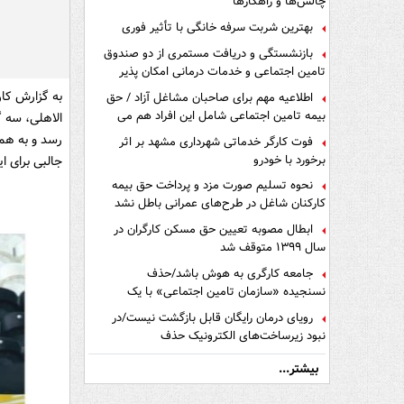
چالش‌ها و راهکارها
بهترین شربت سرفه خانگی با تأثیر فوری
بازنشستگی و دریافت مستمری از دو صندوق
تامین اجتماعی و خدمات درمانی امکان پذیر
است ؟
اطلاعیه مهم برای صاحبان مشاغل آزاد / حق
بیمه تامین اجتماعی شامل این افراد هم می
الاهلی، سه گ
شود
رسد و به همی
فوت کارگر خدماتی شهرداری مشهد بر اثر
برخورد با خودرو
جالبی برای ا
نحوه تسلیم صورت مزد و پرداخت حق بیمه
کارکنان شاغل در طرح‌های عمرانی باطل نشد
ابطال مصوبه تعیین حق مسکن کارگران در
سال ۱۳۹۹ متوقف شد
جامعه کارگری به هوش باشد/حذف
نسنجیده «سازمان تامین اجتماعی» با یک
تفاهم نامه!
رویای درمان رایگان قابل بازگشت نیست/در
نبود زیرساخت‌های الکترونیک حذف
دفترچه‌های بیمه اشتباه مضاعف است
بیشتر...