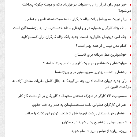
خبر مهم برای کارگران؛ پایه سنوات در قرارداد دائم و موقت چگونه پرداخت
می‌شود؟
پیام تبریک مدیرعامل بانک رفاه کارگران به مناسبت هفته تامین اجتماعی
بانک رفاه کارگران همواره در پی ارتقای سطح خدمات‌رسانی به بازنشستگان است
چک امن دیجیتال حقوقی؛ خدمت جدید بانک رفاه کارگران برای کسب‌وکارها
کدام مدل نیسان از همه بهتر است؟
خوشبوترین عطر مردانه برای تابستان
مهارت‌هایی که شانس مهاجرت کاری را بالا می‌برند کدامند؟
راهنمای انتخاب بهترین سروو موتور برای پروژه شما
رأی جدید دیوان عدالت اداری چه می‌گوید؟ نه ابطال کامل مقررات مناطق آزاد، نه
بازگشت قانون کار
مسمومیت ۲۲ کارگر در شهرک صنعتی سعیدآباد گلپایگان بر اثر نشت گاز کلر
اعتراض کارگران عملیاتی نفت مسجدسلیمان به عدم پرداخت حقوق
راهنمای خرید صندلی پشت توری؛ قبل از هزینه کردن این نکات را بدانید
تصاویر هوایی از تشییع رهبر شهید در جمکران
پروژه ایران: از عباس میرزا تا امام شهید