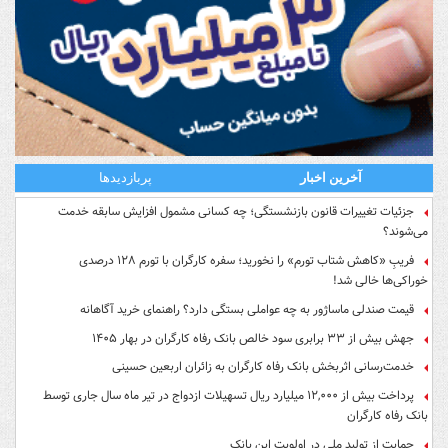
آخرین اخبار
پربازدیدها
جزئیات تغییرات قانون بازنشستگی؛ چه کسانی مشمول افزایش سابقه خدمت
می‌شوند؟
فریبِ «کاهش شتاب تورم» را نخورید؛ سفره کارگران با تورم ۱۲۸ درصدی
خوراکی‌ها خالی شد!
قیمت صندلی ماساژور به چه عواملی بستگی دارد؟ راهنمای خرید آگاهانه
جهش بیش از ۳۳ برابری سود خالص بانک رفاه کارگران در بهار ۱۴۰۵
خدمت‌رسانی اثربخش بانک رفاه کارگران به زائران اربعین حسینی
پرداخت بیش از ۱۲,۰۰۰ میلیارد ریال تسهیلات ازدواج در تیر ماه سال جاری توسط
بانک رفاه کارگران
حمایت از تولید ملی در اولویت این بانک