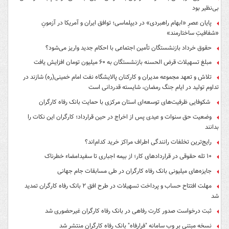
بی‌نظیر بود
پایان عصرِ «ابهام راهبردی» در دیپلماسی؛ توافق ایران و آمریکا در آزمونِ
«شفافیتِ ساختارمند»
حقوق خرداد بازنشستگان تأمین اجتماعی با احکام جدید واریز می‌شود؟
مبلغ تسهیلات قرض الحسنه بازنشستگان به ۶۰ میلیون تومان افزایش یافت
تلاش و تعهد مجموعه مدیران و کارکنان پالایشگاه نفت امام خمینی(ره) شازند در
تداوم تولید در ایام جنگ رمضان، شایسته قدردانی است
شکوفایی ظرفیت‌های توسعه‌ای استان مرکزی با حمایت بانک رفاه کارگران
وضعیت حق سنوات و عیدی پس از اخراج در حین قرارداد؛ کارگران این نکات را
بدانند
رایج‌ترین تخلفات رانندگی اطراف مراکز خرید کدام‌اند؟
۱۰ تله حقوقی در قراردادهای کار؛ از بیمه اجباری تا سفیدامضاء خطرناک
جایزه‌های میلیونی بانک رفاه کارگران در طی مسابقات جام جهانی
مهلت افتتاح حساب و پرداخت تسهیلات در طرح افق ۲ بانک رفاه کارگران تمدید
شد
ثبت درخواست صدور کارت رفاهی در بانک رفاه کارگران غیرحضوری شد
نسخه مبتنی بر وب سامانه "فرارفاه" بانک رفاه کارگران منتشر شد