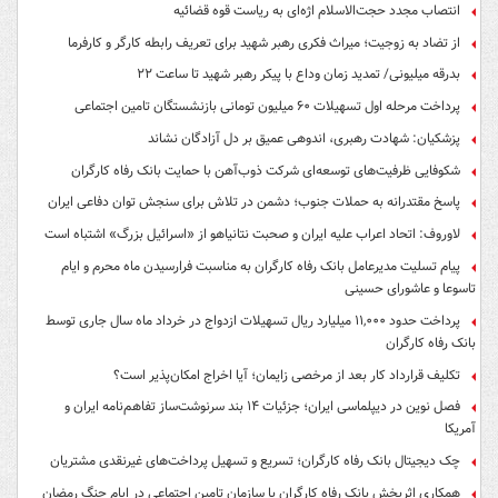
انتصاب مجدد حجت‌الاسلام اژه‌ای به ریاست قوه‌ قضائیه
از تضاد به زوجیت؛ میراث فکری رهبر شهید برای تعریف رابطه کارگر و کارفرما
بدرقه میلیونی/ تمدید زمان وداع با پیکر رهبر شهید تا ساعت ۲۲
پرداخت مرحله اول تسهیلات ۶۰ میلیون تومانی بازنشستگان تامین اجتماعی
پزشکیان: شهادت رهبری، اندوهی عمیق بر دل آزادگان نشاند
شکوفایی ظرفیت‌های توسعه‌ای شرکت ذوب‌آهن با حمایت‌ بانک رفاه کارگران
پاسخ مقتدرانه به حملات جنوب؛ دشمن در تلاش برای سنجش توان دفاعی ایران
لاوروف: اتحاد اعراب علیه ایران و صحبت نتانیاهو از «اسرائیل بزرگ» اشتباه است
پیام تسلیت مدیرعامل بانک رفاه کارگران به مناسبت فرارسیدن ماه محرم و ایام
تاسوعا و عاشورای حسینی
پرداخت حدود ۱۱,۰۰۰ میلیارد ریال تسهیلات ازدواج در خرداد ماه سال جاری توسط
بانک رفاه کارگران
تکلیف قرارداد کار بعد از مرخصی زایمان؛ آیا اخراج امکان‌پذیر است؟
فصل نوین در دیپلماسی ایران؛ جزئیات ۱۴ بند سرنوشت‌ساز تفاهم‌نامه ایران و
آمریکا
چک دیجیتال بانک رفاه کارگران؛ تسریع و تسهیل پرداخت‌های غیرنقدی مشتریان
همکاری اثربخش بانک رفاه کارگران با سازمان تامین اجتماعی در ایام جنگ رمضان