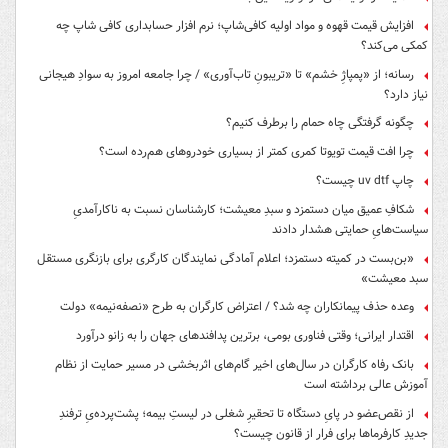
افزایش قیمت قهوه و مواد اولیه کافی‌شاپ؛ نرم افزار حسابداری کافی شاپ چه
کمکی می‌کند؟
رسانه؛ از «پمپاژِ خشم» تا «تریبونِ تاب‌آوری» / چرا جامعه امروز به سوادِ هیجانی
نیاز دارد؟
چگونه گرفتگی چاه حمام را برطرف کنیم؟
چرا افت قیمت تویوتا کمری کمتر از بسیاری خودروهای هم‌رده است؟
چاپ uv dtf چیست؟
شکافِ عمیق میان دستمزد و سبدِ معیشت؛ کارشناسان نسبت به ناکارآمدیِ
سیاست‌هایِ حمایتی هشدار دادند
«بن‌بست در کمیته دستمزد؛ اعلام آمادگی نمایندگان کارگری برای بازنگری مستقل
سبد معیشت»
وعده حذف پیمانکاران چه شد؟ / اعتراض کارگران به طرح «نصفه‌نیمه» دولت
اقتدار ایرانی؛ وقتی فناوری بومی، برترین پدافندهای جهان را به زانو درآورد
بانک رفاه کارگران در سال‌های اخیر گام‌های اثربخشی در مسیر حمایت از نظام
آموزش عالی برداشته است
از نقص‌عضو در پایِ دستگاه تا تحقیرِ شغلی در لیستِ بیمه؛ پشت‌پرده‌یِ ترفندِ
جدیدِ کارفرماها برای فرار از قانون چیست؟