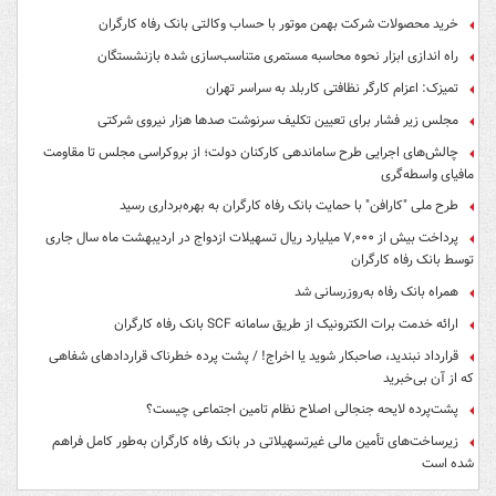
خرید محصولات شرکت بهمن موتور با حساب وکالتی بانک رفاه کارگران
راه اندازی ابزار نحوه محاسبه مستمری متناسب‌سازی شده بازنشستگان
تمیزک: اعزام کارگر نظافتی کاربلد به سراسر تهران
مجلس زیر فشار برای تعیین تکلیف سرنوشت صدها هزار نیروی شرکتی
چالش‌های اجرایی طرح ساماندهی کارکنان دولت؛ از بروکراسی مجلس تا مقاومت
مافیای واسطه‌گری
طرح ملی "کارافن" با حمایت بانک رفاه کارگران به بهره‌برداری رسید
پرداخت بیش از ۷,۰۰۰ میلیارد ریال تسهیلات ازدواج در اردیبهشت ماه سال جاری
توسط بانک رفاه کارگران
همراه بانک رفاه به‌روزرسانی شد
ارائه خدمت برات الکترونیک از طریق سامانه SCF بانک رفاه کارگران
قرارداد نبندید، صاحبکار شوید یا اخراج! / پشت پرده خطرناک قراردادهای شفاهی
که از آن بی‌خبرید
پشت‌پرده لایحه جنجالی اصلاح نظام تامین اجتماعی چیست؟
زیرساخت‌های تأمین مالی غیرتسهیلاتی در بانک رفاه کارگران به‌طور کامل فراهم
شده است