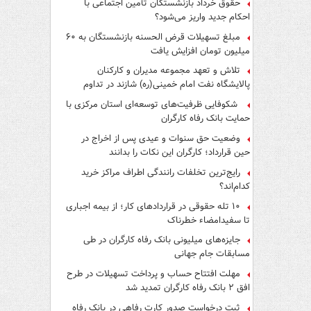
حقوق خرداد بازنشستگان تأمین اجتماعی با
احکام جدید واریز می‌شود؟
مبلغ تسهیلات قرض الحسنه بازنشستگان به ۶۰
میلیون تومان افزایش یافت
تلاش و تعهد مجموعه مدیران و کارکنان
پالایشگاه نفت امام خمینی(ره) شازند در تداوم
تولید در ایام جنگ رمضان، شایسته قدردانی است
شکوفایی ظرفیت‌های توسعه‌ای استان مرکزی با
حمایت بانک رفاه کارگران
وضعیت حق سنوات و عیدی پس از اخراج در
حین قرارداد؛ کارگران این نکات را بدانند
رایج‌ترین تخلفات رانندگی اطراف مراکز خرید
کدام‌اند؟
۱۰ تله حقوقی در قراردادهای کار؛ از بیمه اجباری
تا سفیدامضاء خطرناک
جایزه‌های میلیونی بانک رفاه کارگران در طی
مسابقات جام جهانی
مهلت افتتاح حساب و پرداخت تسهیلات در طرح
افق ۲ بانک رفاه کارگران تمدید شد
ثبت درخواست صدور کارت رفاهی در بانک رفاه