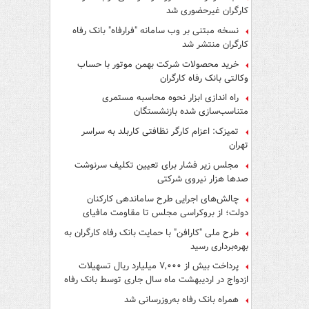
کارگران غیرحضوری شد
نسخه مبتنی بر وب سامانه "فرارفاه" بانک رفاه
کارگران منتشر شد
خرید محصولات شرکت بهمن موتور با حساب
وکالتی بانک رفاه کارگران
راه اندازی ابزار نحوه محاسبه مستمری
متناسب‌سازی شده بازنشستگان
تمیزک: اعزام کارگر نظافتی کاربلد به سراسر
تهران
مجلس زیر فشار برای تعیین تکلیف سرنوشت
صدها هزار نیروی شرکتی
چالش‌های اجرایی طرح ساماندهی کارکنان
دولت؛ از بروکراسی مجلس تا مقاومت مافیای
واسطه‌گری
طرح ملی "کارافن" با حمایت بانک رفاه کارگران به
بهره‌برداری رسید
پرداخت بیش از ۷,۰۰۰ میلیارد ریال تسهیلات
ازدواج در اردیبهشت ماه سال جاری توسط بانک رفاه
کارگران
همراه بانک رفاه به‌روزرسانی شد