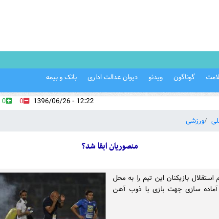
امت
گوناگون
ویدئو
دیوان عدالت اداری
بانک و بیمه
0
0
12:22 - 1396/06/26
لی
ورزشی
منصوریان ابقا شد؟
 استقلال بازیکنان این تیم را به محل
 آماده سازی جهت بازی با ذوب آهن