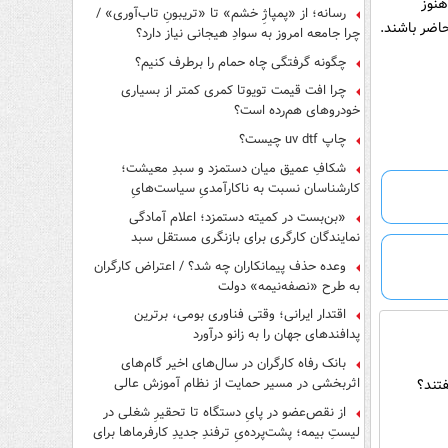
هنوز
رسانه؛ از «پمپاژِ خشم» تا «تریبونِ تاب‌آوری» /
چرا جامعه امروز به سوادِ هیجانی نیاز دارد؟
چگونه گرفتگی چاه حمام را برطرف کنیم؟
چرا افت قیمت تویوتا کمری کمتر از بسیاری
خودروهای هم‌رده است؟
چاپ uv dtf چیست؟
شکافِ عمیق میان دستمزد و سبدِ معیشت؛
کارشناسان نسبت به ناکارآمدیِ سیاست‌هایِ
حمایتی هشدار دادند
«بن‌بست در کمیته دستمزد؛ اعلام آمادگی
نمایندگان کارگری برای بازنگری مستقل سبد
معیشت»
وعده حذف پیمانکاران چه شد؟ / اعتراض کارگران
به طرح «نصفه‌نیمه» دولت
اقتدار ایرانی؛ وقتی فناوری بومی، برترین
پدافندهای جهان را به زانو درآورد
بانک رفاه کارگران در سال‌های اخیر گام‌های
اثربخشی در مسیر حمایت از نظام آموزش عالی
تند؟
برداشته است
از نقص‌عضو در پایِ دستگاه تا تحقیرِ شغلی در
لیستِ بیمه؛ پشت‌پرده‌یِ ترفندِ جدیدِ کارفرماها برای