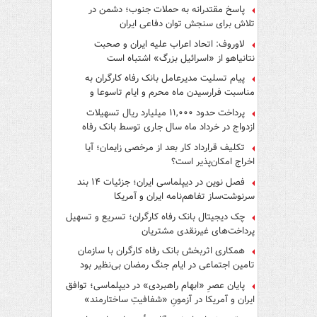
پاسخ مقتدرانه به حملات جنوب؛ دشمن در
تلاش برای سنجش توان دفاعی ایران
لاوروف: اتحاد اعراب علیه ایران و صحبت
نتانیاهو از «اسرائیل بزرگ» اشتباه است
پیام تسلیت مدیرعامل بانک رفاه کارگران به
مناسبت فرارسیدن ماه محرم و ایام تاسوعا و
عاشورای حسینی
پرداخت حدود ۱۱,۰۰۰ میلیارد ریال تسهیلات
ازدواج در خرداد ماه سال جاری توسط بانک رفاه
کارگران
تکلیف قرارداد کار بعد از مرخصی زایمان؛ آیا
اخراج امکان‌پذیر است؟
فصل نوین در دیپلماسی ایران؛ جزئیات ۱۴ بند
سرنوشت‌ساز تفاهم‌نامه ایران و آمریکا
چک دیجیتال بانک رفاه کارگران؛ تسریع و تسهیل
پرداخت‌های غیرنقدی مشتریان
همکاری اثربخش بانک رفاه کارگران با سازمان
تامین اجتماعی در ایام جنگ رمضان بی‌نظیر بود
پایان عصرِ «ابهام راهبردی» در دیپلماسی؛ توافق
ایران و آمریکا در آزمونِ «شفافیتِ ساختارمند»