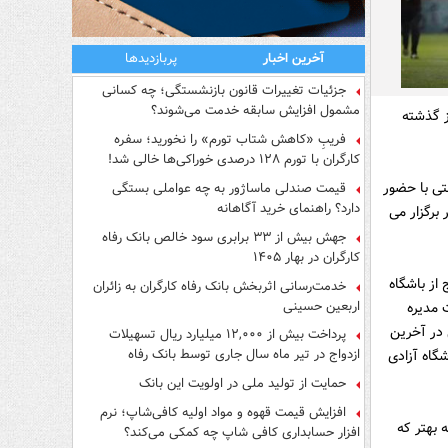
آخرین اخبار
پربازدیدها
جزئیات تغییرات قانون بازنشستگی؛ چه کسانی
مشمول افزایش سابقه خدمت می‌شوند؟
ز گذشته
فریبِ «کاهش شتاب تورم» را نخورید؛ سفره
کارگران با تورم ۱۲۸ درصدی خوراکی‌ها خالی شد!
تی با حضور
قیمت صندلی ماساژور به چه عواملی بستگی
دارد؟ راهنمای خرید آگاهانه
برگزار می
جهش بیش از ۳۳ برابری سود خالص بانک رفاه
کارگران در بهار ۱۴۰۵
از باشگاه
خدمت‌رسانی اثربخش بانک رفاه کارگران به زائران
اربعین حسینی
 مدیره
 در آخرین
پرداخت بیش از ۱۲,۰۰۰ میلیارد ریال تسهیلات
ازدواج در تیر ماه سال جاری توسط بانک رفاه
کنان این تیم پیغام داده شد که ساعت 12 در ورزشگاه آزادی
کارگران
حمایت از تولید ملی در اولویت این بانک
افزایش قیمت قهوه و مواد اولیه کافی‌شاپ؛ نرم
 بهتر که
افزار حسابداری کافی شاپ چه کمکی می‌کند؟