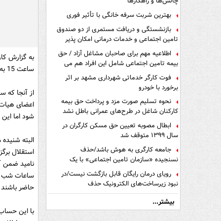
چالش‌ها و راهکارها
بهترین شربت سرفه خانگی با تأثیر فوری
بازنشستگی و دریافت مستمری از دو صندوق
تامین اجتماعی و خدمات درمانی امکان پذیر
است ؟
اطلاعیه مهم برای صاحبان مشاغل آزاد / حق
به گزارش کار
بیمه تامین اجتماعی شامل این افراد هم می
ساعت 15 به تهران بازگشتند و همه در انتظار روشن شدن تکلیف علیرضا منصوریان بودند.
شود
فوت کارگر خدماتی شهرداری مشهد بر اثر
برخورد با خودرو
از آنجا که س
نحوه تسلیم صورت مزد و پرداخت حق بیمه
اعضای هیات 
کارکنان شاغل در طرح‌های عمرانی باطل نشد
شود اما این 
ابطال مصوبه تعیین حق مسکن کارگران در
سال ۱۳۹۹ متوقف شد
البته شنیده
جامعه کارگری به هوش باشد/حذف
استقلال برگز
نسنجیده «سازمان تامین اجتماعی» با یک
نامید ضمن آن
تفاهم نامه!
رویای درمان رایگان قابل بازگشت نیست/در
نبود زیرساخت‌های الکترونیک حذف
حاضر باشند ت
دفترچه‌های بیمه اشتباه مضاعف است
بیشتر...
با این حساب 