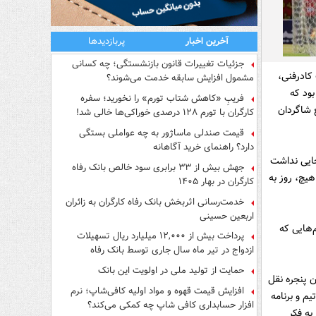
آخرین اخبار
پربازدیدها
جزئیات تغییرات قانون بازنشستگی؛ چه کسانی
کادرفنی،
مشمول افزایش سابقه خدمت می‌شوند؟
ود که
فریبِ «کاهش شتاب تورم» را نخورید؛ سفره
ع شاگردان
کارگران با تورم ۱۲۸ درصدی خوراکی‌ها خالی شد!
قیمت صندلی ماساژور به چه عواملی بستگی
دارد؟ راهنمای خرید آگاهانه
جایی نداشت
جهش بیش از ۳۳ برابری سود خالص بانک رفاه
یچ، روز به
کارگران در بهار ۱۴۰۵
خدمت‌رسانی اثربخش بانک رفاه کارگران به زائران
اربعین حسینی
‌هایی که
پرداخت بیش از ۱۲,۰۰۰ میلیارد ریال تسهیلات
ازدواج در تیر ماه سال جاری توسط بانک رفاه
کارگران
حمایت از تولید ملی در اولویت این بانک
ن پنجره نقل
افزایش قیمت قهوه و مواد اولیه کافی‌شاپ؛ نرم
م و برنامه
افزار حسابداری کافی شاپ چه کمکی می‌کند؟
به فکر