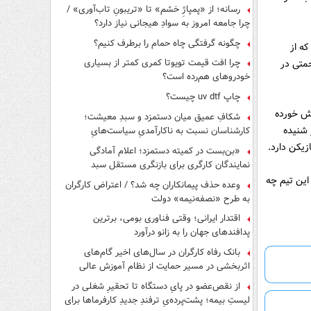
رسانه؛ از «پمپاژِ خشم» تا «تریبونِ تاب‌آوری» /
چرا جامعه امروز به سوادِ هیجانی نیاز دارد؟
چگونه گرفتگی چاه حمام را برطرف کنیم؟
ه از
چرا افت قیمت تویوتا کمری کمتر از بسیاری
حمتی در
خودروهای هم‌رده است؟
چاپ uv dtf چیست؟
لش خورده
شکافِ عمیق میان دستمزد و سبدِ معیشت؛
 شنیده
کارشناسان نسبت به ناکارآمدیِ سیاست‌هایِ
حمایتی هشدار دادند
زیکن دارد.
«بن‌بست در کمیته دستمزد؛ اعلام آمادگی
نمایندگان کارگری برای بازنگری مستقل سبد
معیشت»
این تیم چه
وعده حذف پیمانکاران چه شد؟ / اعتراض کارگران
به طرح «نصفه‌نیمه» دولت
اقتدار ایرانی؛ وقتی فناوری بومی، برترین
پدافندهای جهان را به زانو درآورد
بانک رفاه کارگران در سال‌های اخیر گام‌های
اثربخشی در مسیر حمایت از نظام آموزش عالی
برداشته است
از نقص‌عضو در پایِ دستگاه تا تحقیرِ شغلی در
لیستِ بیمه؛ پشت‌پرده‌یِ ترفندِ جدیدِ کارفرماها برای