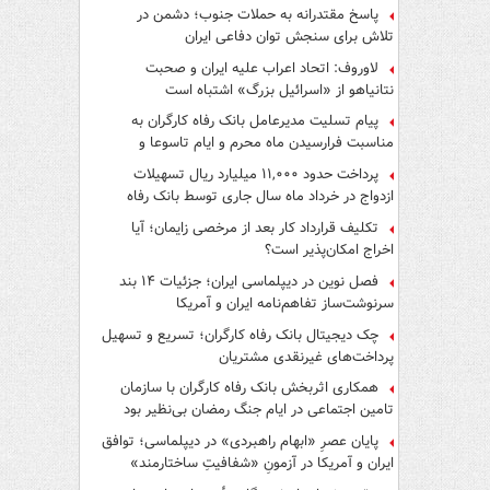
پاسخ مقتدرانه به حملات جنوب؛ دشمن در
تلاش برای سنجش توان دفاعی ایران
لاوروف: اتحاد اعراب علیه ایران و صحبت
نتانیاهو از «اسرائیل بزرگ» اشتباه است
پیام تسلیت مدیرعامل بانک رفاه کارگران به
مناسبت فرارسیدن ماه محرم و ایام تاسوعا و
عاشورای حسینی
پرداخت حدود ۱۱,۰۰۰ میلیارد ریال تسهیلات
ازدواج در خرداد ماه سال جاری توسط بانک رفاه
کارگران
تکلیف قرارداد کار بعد از مرخصی زایمان؛ آیا
اخراج امکان‌پذیر است؟
فصل نوین در دیپلماسی ایران؛ جزئیات ۱۴ بند
سرنوشت‌ساز تفاهم‌نامه ایران و آمریکا
چک دیجیتال بانک رفاه کارگران؛ تسریع و تسهیل
پرداخت‌های غیرنقدی مشتریان
همکاری اثربخش بانک رفاه کارگران با سازمان
تامین اجتماعی در ایام جنگ رمضان بی‌نظیر بود
پایان عصرِ «ابهام راهبردی» در دیپلماسی؛ توافق
ایران و آمریکا در آزمونِ «شفافیتِ ساختارمند»