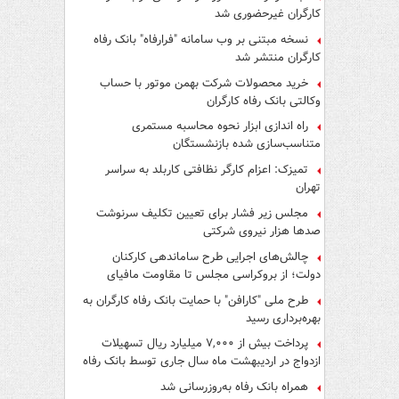
کارگران غیرحضوری شد
نسخه مبتنی بر وب سامانه "فرارفاه" بانک رفاه
کارگران منتشر شد
خرید محصولات شرکت بهمن موتور با حساب
وکالتی بانک رفاه کارگران
راه اندازی ابزار نحوه محاسبه مستمری
متناسب‌سازی شده بازنشستگان
تمیزک: اعزام کارگر نظافتی کاربلد به سراسر
تهران
مجلس زیر فشار برای تعیین تکلیف سرنوشت
صدها هزار نیروی شرکتی
چالش‌های اجرایی طرح ساماندهی کارکنان
دولت؛ از بروکراسی مجلس تا مقاومت مافیای
واسطه‌گری
طرح ملی "کارافن" با حمایت بانک رفاه کارگران به
بهره‌برداری رسید
پرداخت بیش از ۷,۰۰۰ میلیارد ریال تسهیلات
ازدواج در اردیبهشت ماه سال جاری توسط بانک رفاه
کارگران
همراه بانک رفاه به‌روزرسانی شد