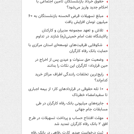
حقوق خرداد بازنشستگان تأمین اجتماعی با
احکام جدید واریز می‌شود؟
مبلغ تسهیلات قرض الحسنه بازنشستگان به ۶۰
میلیون تومان افزایش یافت
تلاش و تعهد مجموعه مدیران و کارکنان
پالایشگاه نفت امام خمینی(ره) شازند در تداوم
تولید در ایام جنگ رمضان، شایسته قدردانی است
شکوفایی ظرفیت‌های توسعه‌ای استان مرکزی با
حمایت بانک رفاه کارگران
وضعیت حق سنوات و عیدی پس از اخراج در
حین قرارداد؛ کارگران این نکات را بدانند
رایج‌ترین تخلفات رانندگی اطراف مراکز خرید
کدام‌اند؟
۱۰ تله حقوقی در قراردادهای کار؛ از بیمه اجباری
تا سفیدامضاء خطرناک
جایزه‌های میلیونی بانک رفاه کارگران در طی
مسابقات جام جهانی
مهلت افتتاح حساب و پرداخت تسهیلات در طرح
افق ۲ بانک رفاه کارگران تمدید شد
ثبت درخواست صدور کارت رفاهی در بانک رفاه