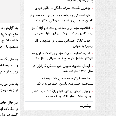
چالش‌ها و راهکارها
بهترین شربت سرفه خانگی با تأثیر فوری
بازنشستگی و دریافت مستمری از دو صندوق
تامین اجتماعی و خدمات درمانی امکان پذیر
است ؟
به گزارش کار
اطلاعیه مهم برای صاحبان مشاغل آزاد / حق
بیمه تامین اجتماعی شامل این افراد هم می
منع دو کاپیت
شود
شائبه اخراج 
فوت کارگر خدماتی شهرداری مشهد بر اثر
برخورد با خودرو
منصوریان جای
نحوه تسلیم صورت مزد و پرداخت حق بیمه
کارکنان شاغل در طرح‌های عمرانی باطل نشد
رحمتی که مد
ولی با وساطت
ابطال مصوبه تعیین حق مسکن کارگران در
سال ۱۳۹۹ متوقف شد
روز بدتر هم 
جامعه کارگری به هوش باشد/حذف
نسنجیده «سازمان تامین اجتماعی» با یک
به نظر می‌رس
تفاهم نامه!
نیاز به دروازه
رویای درمان رایگان قابل بازگشت نیست/در
نبود زیرساخت‌های الکترونیک حذف
دفترچه‌های بیمه اشتباه مضاعف است
در حال حاضر 
بیشتر...
و انتقالات ا
گسترده جذب ب