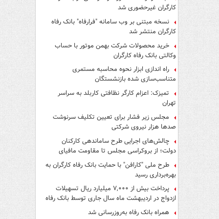
کارگران غیرحضوری شد
نسخه مبتنی بر وب سامانه "فرارفاه" بانک رفاه
کارگران منتشر شد
خرید محصولات شرکت بهمن موتور با حساب
وکالتی بانک رفاه کارگران
راه اندازی ابزار نحوه محاسبه مستمری
متناسب‌سازی شده بازنشستگان
تمیزک: اعزام کارگر نظافتی کاربلد به سراسر
تهران
مجلس زیر فشار برای تعیین تکلیف سرنوشت
صدها هزار نیروی شرکتی
چالش‌های اجرایی طرح ساماندهی کارکنان
دولت؛ از بروکراسی مجلس تا مقاومت مافیای
واسطه‌گری
طرح ملی "کارافن" با حمایت بانک رفاه کارگران به
بهره‌برداری رسید
پرداخت بیش از ۷,۰۰۰ میلیارد ریال تسهیلات
ازدواج در اردیبهشت ماه سال جاری توسط بانک رفاه
کارگران
همراه بانک رفاه به‌روزرسانی شد