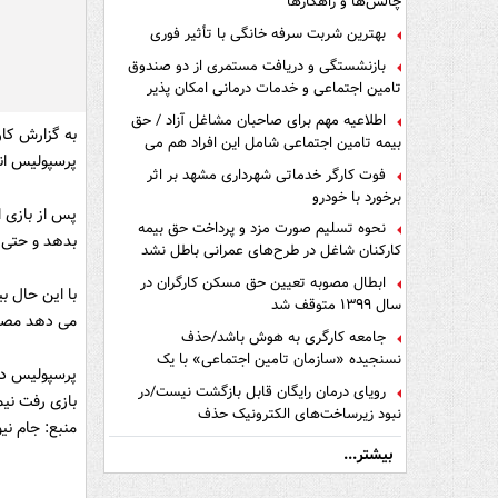
چالش‌ها و راهکارها
بهترین شربت سرفه خانگی با تأثیر فوری
بازنشستگی و دریافت مستمری از دو صندوق
تامین اجتماعی و خدمات درمانی امکان پذیر
است ؟
اطلاعیه مهم برای صاحبان مشاغل آزاد / حق
به گزارش کار
بیمه تامین اجتماعی شامل این افراد هم می
پرسپولیس انج
شود
فوت کارگر خدماتی شهرداری مشهد بر اثر
برخورد با خودرو
پس از بازی ا
نحوه تسلیم صورت مزد و پرداخت حق بیمه
بدهد و حتی ب
کارکنان شاغل در طرح‌های عمرانی باطل نشد
ابطال مصوبه تعیین حق مسکن کارگران در
با این حال ب
سال ۱۳۹۹ متوقف شد
می دهد مصد
جامعه کارگری به هوش باشد/حذف
نسنجیده «سازمان تامین اجتماعی» با یک
پرسپولیس در
تفاهم نامه!
رویای درمان رایگان قابل بازگشت نیست/در
بازی رفت نیم
نبود زیرساخت‌های الکترونیک حذف
منبع: جام نیو
دفترچه‌های بیمه اشتباه مضاعف است
بیشتر...