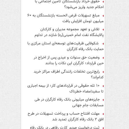
حقوق خرداد بازنشستگان تأمین اجتماعی با
احکام جدید واریز می‌شود؟
مبلغ تسهیلات قرض الحسنه بازنشستگان به ۶۰
میلیون تومان افزایش یافت
تلاش و تعهد مجموعه مدیران و کارکنان
پالایشگاه نفت امام خمینی(ره) شازند در تداوم
تولید در ایام جنگ رمضان، شایسته قدردانی است
شکوفایی ظرفیت‌های توسعه‌ای استان مرکزی با
حمایت بانک رفاه کارگران
وضعیت حق سنوات و عیدی پس از اخراج در
حین قرارداد؛ کارگران این نکات را بدانند
رایج‌ترین تخلفات رانندگی اطراف مراکز خرید
کدام‌اند؟
۱۰ تله حقوقی در قراردادهای کار؛ از بیمه اجباری
تا سفیدامضاء خطرناک
جایزه‌های میلیونی بانک رفاه کارگران در طی
مسابقات جام جهانی
مهلت افتتاح حساب و پرداخت تسهیلات در طرح
افق ۲ بانک رفاه کارگران تمدید شد
ثبت درخواست صدور کارت رفاهی در بانک رفاه