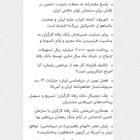
پاسخ مقتدرانه به حملات جنوب؛ دشمن در
تلاش برای سنجش توان دفاعی ایران
لاوروف: اتحاد اعراب علیه ایران و صحبت
نتانیاهو از «اسرائیل بزرگ» اشتباه است
پیام تسلیت مدیرعامل بانک رفاه کارگران به
مناسبت فرارسیدن ماه محرم و ایام تاسوعا و
عاشورای حسینی
پرداخت حدود ۱۱,۰۰۰ میلیارد ریال تسهیلات
ازدواج در خرداد ماه سال جاری توسط بانک رفاه
کارگران
تکلیف قرارداد کار بعد از مرخصی زایمان؛ آیا
اخراج امکان‌پذیر است؟
فصل نوین در دیپلماسی ایران؛ جزئیات ۱۴ بند
سرنوشت‌ساز تفاهم‌نامه ایران و آمریکا
چک دیجیتال بانک رفاه کارگران؛ تسریع و تسهیل
پرداخت‌های غیرنقدی مشتریان
همکاری اثربخش بانک رفاه کارگران با سازمان
تامین اجتماعی در ایام جنگ رمضان بی‌نظیر بود
پایان عصرِ «ابهام راهبردی» در دیپلماسی؛ توافق
ایران و آمریکا در آزمونِ «شفافیتِ ساختارمند»