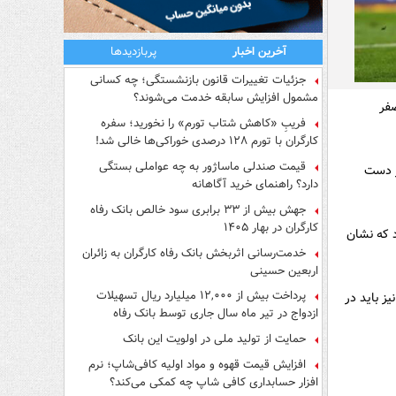
آخرین اخبار
پربازدیدها
جزئیات تغییرات قانون بازنشستگی؛ چه کسانی
مشمول افزایش سابقه خدمت می‌شوند؟
صفر
فریبِ «کاهش شتاب تورم» را نخورید؛ سفره
کارگران با تورم ۱۲۸ درصدی خوراکی‌ها خالی شد!
قیمت صندلی ماساژور به چه عواملی بستگی
ز دست
دارد؟ راهنمای خرید آگاهانه
جهش بیش از ۳۳ برابری سود خالص بانک رفاه
کارگران در بهار ۱۴۰۵
د که نشان
خدمت‌رسانی اثربخش بانک رفاه کارگران به زائران
اربعین حسینی
پرداخت بیش از ۱۲,۰۰۰ میلیارد ریال تسهیلات
ز باید در
ازدواج در تیر ماه سال جاری توسط بانک رفاه
کارگران
حمایت از تولید ملی در اولویت این بانک
افزایش قیمت قهوه و مواد اولیه کافی‌شاپ؛ نرم
افزار حسابداری کافی شاپ چه کمکی می‌کند؟