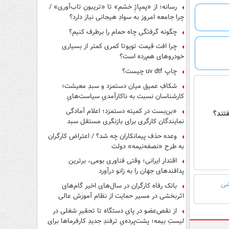
رسانه؛ از «پمپاژِ خشم» تا «تریبونِ تاب‌آوری» /
چرا جامعه امروز به سوادِ هیجانی نیاز دارد؟
چگونه گرفتگی چاه حمام را برطرف کنیم؟
چرا افت قیمت تویوتا کمری کمتر از بسیاری
خودروهای هم‌رده است؟
چاپ uv dtf چیست؟
شکافِ عمیق میان دستمزد و سبدِ معیشت؛
کارشناسان نسبت به ناکارآمدیِ سیاست‌هایِ
حمایتی هشدار دادند
«بن‌بست در کمیته دستمزد؛ اعلام آمادگی
تند؟
نمایندگان کارگری برای بازنگری مستقل سبد
معیشت»
وعده حذف پیمانکاران چه شد؟ / اعتراض کارگران
به طرح «نصفه‌نیمه» دولت
اقتدار ایرانی؛ وقتی فناوری بومی، برترین
پدافندهای جهان را به زانو درآورد
شی
بانک رفاه کارگران در سال‌های اخیر گام‌های
اثربخشی در مسیر حمایت از نظام آموزش عالی
برداشته است
از نقص‌عضو در پایِ دستگاه تا تحقیرِ شغلی در
لیستِ بیمه؛ پشت‌پرده‌یِ ترفندِ جدیدِ کارفرماها برای