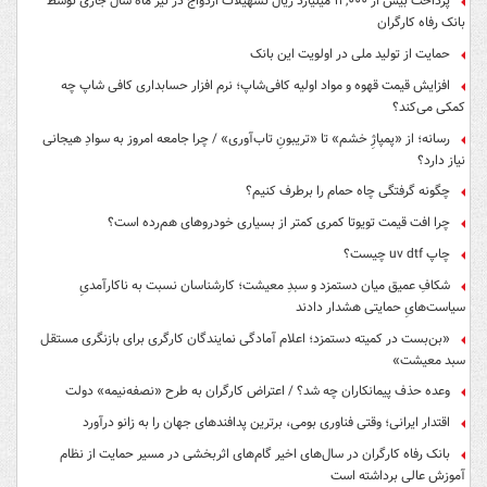
پرداخت بیش از ۱۲,۰۰۰ میلیارد ریال تسهیلات ازدواج در تیر ماه سال جاری توسط
بانک رفاه کارگران
حمایت از تولید ملی در اولویت این بانک
افزایش قیمت قهوه و مواد اولیه کافی‌شاپ؛ نرم افزار حسابداری کافی شاپ چه
کمکی می‌کند؟
رسانه؛ از «پمپاژِ خشم» تا «تریبونِ تاب‌آوری» / چرا جامعه امروز به سوادِ هیجانی
نیاز دارد؟
چگونه گرفتگی چاه حمام را برطرف کنیم؟
چرا افت قیمت تویوتا کمری کمتر از بسیاری خودروهای هم‌رده است؟
چاپ uv dtf چیست؟
شکافِ عمیق میان دستمزد و سبدِ معیشت؛ کارشناسان نسبت به ناکارآمدیِ
سیاست‌هایِ حمایتی هشدار دادند
«بن‌بست در کمیته دستمزد؛ اعلام آمادگی نمایندگان کارگری برای بازنگری مستقل
سبد معیشت»
وعده حذف پیمانکاران چه شد؟ / اعتراض کارگران به طرح «نصفه‌نیمه» دولت
اقتدار ایرانی؛ وقتی فناوری بومی، برترین پدافندهای جهان را به زانو درآورد
بانک رفاه کارگران در سال‌های اخیر گام‌های اثربخشی در مسیر حمایت از نظام
آموزش عالی برداشته است