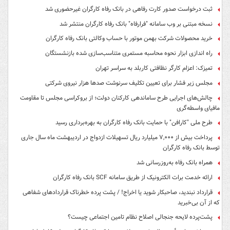
ثبت درخواست صدور کارت رفاهی در بانک رفاه کارگران غیرحضوری شد
نسخه مبتنی بر وب سامانه "فرارفاه" بانک رفاه کارگران منتشر شد
خرید محصولات شرکت بهمن موتور با حساب وکالتی بانک رفاه کارگران
راه اندازی ابزار نحوه محاسبه مستمری متناسب‌سازی شده بازنشستگان
تمیزک: اعزام کارگر نظافتی کاربلد به سراسر تهران
مجلس زیر فشار برای تعیین تکلیف سرنوشت صدها هزار نیروی شرکتی
چالش‌های اجرایی طرح ساماندهی کارکنان دولت؛ از بروکراسی مجلس تا مقاومت
مافیای واسطه‌گری
طرح ملی "کارافن" با حمایت بانک رفاه کارگران به بهره‌برداری رسید
پرداخت بیش از ۷,۰۰۰ میلیارد ریال تسهیلات ازدواج در اردیبهشت ماه سال جاری
توسط بانک رفاه کارگران
همراه بانک رفاه به‌روزرسانی شد
ارائه خدمت برات الکترونیک از طریق سامانه SCF بانک رفاه کارگران
قرارداد نبندید، صاحبکار شوید یا اخراج! / پشت پرده خطرناک قراردادهای شفاهی
که از آن بی‌خبرید
پشت‌پرده لایحه جنجالی اصلاح نظام تامین اجتماعی چیست؟