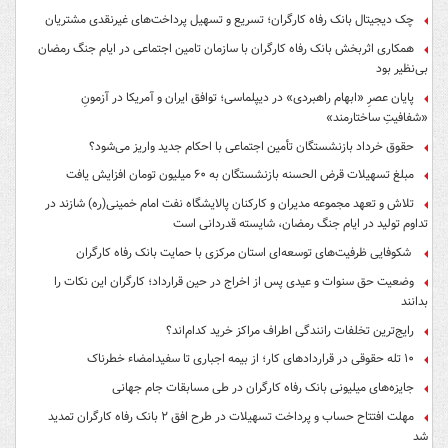
چک دیجیتال بانک رفاه کارگران؛ تسریع و تسهیل پرداخت‌های غیرنقدی مشتریان
همکاری اثربخش بانک رفاه کارگران با سازمان تامین اجتماعی در ایام جنگ رمضان
بی‌نظیر بود
پایان عصرِ «ابهام راهبردی» در دیپلماسی؛ توافق ایران و آمریکا در آزمونِ
«شفافیتِ ساختارمند»
حقوق خرداد بازنشستگان تأمین اجتماعی با احکام جدید واریز می‌شود؟
مبلغ تسهیلات قرض الحسنه بازنشستگان به ۶۰ میلیون تومان افزایش یافت
تلاش و تعهد مجموعه مدیران و کارکنان پالایشگاه نفت امام خمینی(ره) شازند در
تداوم تولید در ایام جنگ رمضان، شایسته قدردانی است
شکوفایی ظرفیت‌های توسعه‌ای استان مرکزی با حمایت بانک رفاه کارگران
وضعیت حق سنوات و عیدی پس از اخراج در حین قرارداد؛ کارگران این نکات را
بدانند
رایج‌ترین تخلفات رانندگی اطراف مراکز خرید کدام‌اند؟
۱۰ تله حقوقی در قراردادهای کار؛ از بیمه اجباری تا سفیدامضاء خطرناک
جایزه‌های میلیونی بانک رفاه کارگران در طی مسابقات جام جهانی
مهلت افتتاح حساب و پرداخت تسهیلات در طرح افق ۲ بانک رفاه کارگران تمدید
شد