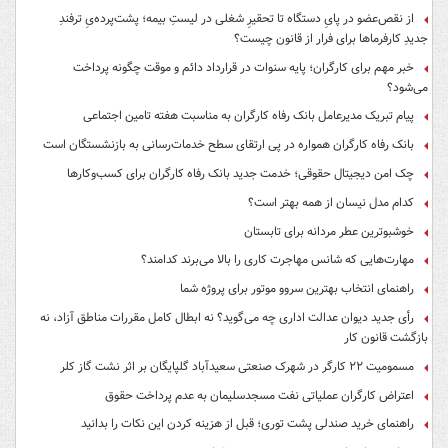
از نقص‌عضو در پایِ دستگاه تا تحقیرِ شغلی در لیستِ بیمه؛ پشت‌پرده‌یِ ترفندِ
جدیدِ کارفرماها برای فرار از قانون چیست؟
خبر مهم برای کارگران؛ پایه سنوات در قرارداد دائم و موقت چگونه پرداخت
می‌شود؟
پیام تبریک مدیرعامل بانک رفاه کارگران به مناسبت هفته تامین اجتماعی
بانک رفاه کارگران همواره در پی ارتقای سطح خدمات‌رسانی به بازنشستگان است
چک امن دیجیتال حقوقی؛ خدمت جدید بانک رفاه کارگران برای کسب‌وکارها
کدام مدل نیسان از همه بهتر است؟
خوشبوترین عطر مردانه برای تابستان
مهارت‌هایی که شانس مهاجرت کاری را بالا می‌برند کدامند؟
راهنمای انتخاب بهترین سروو موتور برای پروژه شما
رأی جدید دیوان عدالت اداری چه می‌گوید؟ نه ابطال کامل مقررات مناطق آزاد، نه
بازگشت قانون کار
مسمومیت ۲۲ کارگر در شهرک صنعتی سعیدآباد گلپایگان بر اثر نشت گاز کلر
اعتراض کارگران عملیاتی نفت مسجدسلیمان به عدم پرداخت حقوق
راهنمای خرید صندلی پشت توری؛ قبل از هزینه کردن این نکات را بدانید