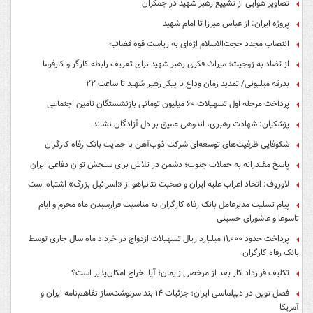
تصاویر هوایی از تشییع رهبر شهید در جمکران
پروژه ایران: از عباس میرزا تا امام شهید
انتصاب مجدد حجت‌الاسلام اژه‌ای به ریاست قوه‌ قضائیه
از تضاد به زوجیت؛ میراث فکری رهبر شهید برای تعریف رابطه کارگر و کارفرما
بدرقه میلیونی/ تمدید زمان وداع با پیکر رهبر شهید تا ساعت ۲۲
پرداخت مرحله اول تسهیلات ۶۰ میلیون تومانی بازنشستگان تامین اجتماعی
پزشکیان: شهادت رهبری، اندوهی عمیق بر دل آزادگان نشاند
شکوفایی ظرفیت‌های توسعه‌ای شرکت ذوب‌آهن با حمایت‌ بانک رفاه کارگران
پاسخ مقتدرانه به حملات جنوب؛ دشمن در تلاش برای سنجش توان دفاعی ایران
لاوروف: اتحاد اعراب علیه ایران و صحبت نتانیاهو از «اسرائیل بزرگ» اشتباه است
پیام تسلیت مدیرعامل بانک رفاه کارگران به مناسبت فرارسیدن ماه محرم و ایام
تاسوعا و عاشورای حسینی
پرداخت حدود ۱۱,۰۰۰ میلیارد ریال تسهیلات ازدواج در خرداد ماه سال جاری توسط
بانک رفاه کارگران
تکلیف قرارداد کار بعد از مرخصی زایمان؛ آیا اخراج امکان‌پذیر است؟
فصل نوین در دیپلماسی ایران؛ جزئیات ۱۴ بند سرنوشت‌ساز تفاهم‌نامه ایران و
آمریکا