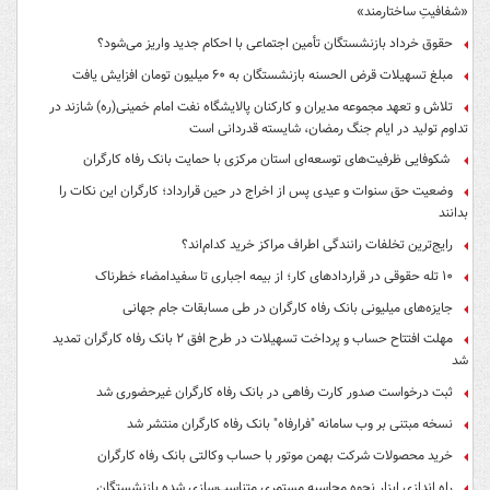
«شفافیتِ ساختارمند»
حقوق خرداد بازنشستگان تأمین اجتماعی با احکام جدید واریز می‌شود؟
مبلغ تسهیلات قرض الحسنه بازنشستگان به ۶۰ میلیون تومان افزایش یافت
تلاش و تعهد مجموعه مدیران و کارکنان پالایشگاه نفت امام خمینی(ره) شازند در
تداوم تولید در ایام جنگ رمضان، شایسته قدردانی است
شکوفایی ظرفیت‌های توسعه‌ای استان مرکزی با حمایت بانک رفاه کارگران
وضعیت حق سنوات و عیدی پس از اخراج در حین قرارداد؛ کارگران این نکات را
بدانند
رایج‌ترین تخلفات رانندگی اطراف مراکز خرید کدام‌اند؟
۱۰ تله حقوقی در قراردادهای کار؛ از بیمه اجباری تا سفیدامضاء خطرناک
جایزه‌های میلیونی بانک رفاه کارگران در طی مسابقات جام جهانی
مهلت افتتاح حساب و پرداخت تسهیلات در طرح افق ۲ بانک رفاه کارگران تمدید
شد
ثبت درخواست صدور کارت رفاهی در بانک رفاه کارگران غیرحضوری شد
نسخه مبتنی بر وب سامانه "فرارفاه" بانک رفاه کارگران منتشر شد
خرید محصولات شرکت بهمن موتور با حساب وکالتی بانک رفاه کارگران
راه اندازی ابزار نحوه محاسبه مستمری متناسب‌سازی شده بازنشستگان