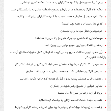
پیام تبریک مدیرعامل بانک رفاه کارگران به مناسبت هفته تامین اجتماعی
بانک رفاه کارگران همواره در پی ارتقای سطح خدمات‌رسانی به بازنشستگان است
چک امن دیجیتال حقوقی؛ خدمت جدید بانک رفاه کارگران برای کسب‌وکارها
کدام مدل نیسان از همه بهتر است؟
خوشبوترین عطر مردانه برای تابستان
مهارت‌هایی که شانس مهاجرت کاری را بالا می‌برند کدامند؟
راهنمای انتخاب بهترین سروو موتور برای پروژه شما
رأی جدید دیوان عدالت اداری چه می‌گوید؟ نه ابطال کامل مقررات مناطق آزاد، نه
بازگشت قانون کار
مسمومیت ۲۲ کارگر در شهرک صنعتی سعیدآباد گلپایگان بر اثر نشت گاز کلر
اعتراض کارگران عملیاتی نفت مسجدسلیمان به عدم پرداخت حقوق
راهنمای خرید صندلی پشت توری؛ قبل از هزینه کردن این نکات را بدانید
تصاویر هوایی از تشییع رهبر شهید در جمکران
پروژه ایران: از عباس میرزا تا امام شهید
انتصاب مجدد حجت‌الاسلام اژه‌ای به ریاست قوه‌ قضائیه
از تضاد به زوجیت؛ میراث فکری رهبر شهید برای تعریف رابطه کارگر و کارفرما