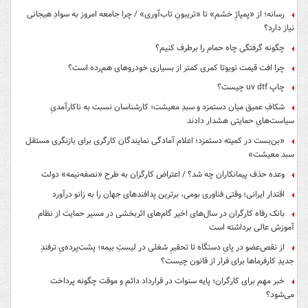
رسانه؛ از «پمپاژِ خشم» تا «تریبونِ تاب‌آوری» / چرا جامعه امروز به سوادِ هیجانی
نیاز دارد؟
چگونه گرفتگی چاه حمام را برطرف کنیم؟
چرا افت قیمت تویوتا کمری کمتر از بسیاری خودروهای هم‌رده است؟
چاپ uv dtf چیست؟
شکافِ عمیق میان دستمزد و سبدِ معیشت؛ کارشناسان نسبت به ناکارآمدیِ
سیاست‌هایِ حمایتی هشدار دادند
«بن‌بست در کمیته دستمزد؛ اعلام آمادگی نمایندگان کارگری برای بازنگری مستقل
سبد معیشت»
وعده حذف پیمانکاران چه شد؟ / اعتراض کارگران به طرح «نصفه‌نیمه» دولت
اقتدار ایرانی؛ وقتی فناوری بومی، برترین پدافندهای جهان را به زانو درآورد
بانک رفاه کارگران در سال‌های اخیر گام‌های اثربخشی در مسیر حمایت از نظام
آموزش عالی برداشته است
از نقص‌عضو در پایِ دستگاه تا تحقیرِ شغلی در لیستِ بیمه؛ پشت‌پرده‌یِ ترفندِ
جدیدِ کارفرماها برای فرار از قانون چیست؟
خبر مهم برای کارگران؛ پایه سنوات در قرارداد دائم و موقت چگونه پرداخت
می‌شود؟