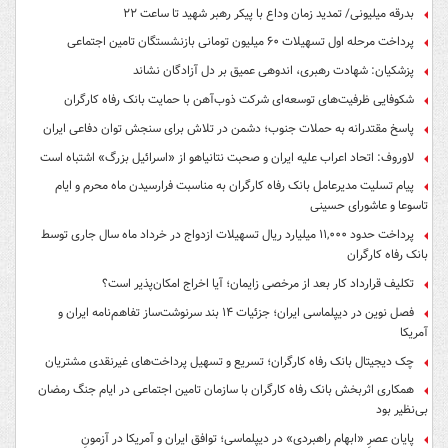
بدرقه میلیونی/ تمدید زمان وداع با پیکر رهبر شهید تا ساعت ۲۲
پرداخت مرحله اول تسهیلات ۶۰ میلیون تومانی بازنشستگان تامین اجتماعی
پزشکیان: شهادت رهبری، اندوهی عمیق بر دل آزادگان نشاند
شکوفایی ظرفیت‌های توسعه‌ای شرکت ذوب‌آهن با حمایت‌ بانک رفاه کارگران
پاسخ مقتدرانه به حملات جنوب؛ دشمن در تلاش برای سنجش توان دفاعی ایران
لاوروف: اتحاد اعراب علیه ایران و صحبت نتانیاهو از «اسرائیل بزرگ» اشتباه است
پیام تسلیت مدیرعامل بانک رفاه کارگران به مناسبت فرارسیدن ماه محرم و ایام
تاسوعا و عاشورای حسینی
پرداخت حدود ۱۱,۰۰۰ میلیارد ریال تسهیلات ازدواج در خرداد ماه سال جاری توسط
بانک رفاه کارگران
تکلیف قرارداد کار بعد از مرخصی زایمان؛ آیا اخراج امکان‌پذیر است؟
فصل نوین در دیپلماسی ایران؛ جزئیات ۱۴ بند سرنوشت‌ساز تفاهم‌نامه ایران و
آمریکا
چک دیجیتال بانک رفاه کارگران؛ تسریع و تسهیل پرداخت‌های غیرنقدی مشتریان
همکاری اثربخش بانک رفاه کارگران با سازمان تامین اجتماعی در ایام جنگ رمضان
بی‌نظیر بود
پایان عصرِ «ابهام راهبردی» در دیپلماسی؛ توافق ایران و آمریکا در آزمونِ