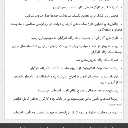
تمیزک: اعزام کارگر نظافتی کاربلد به سراسر تهران
مجلس زیر فشار برای تعیین تکلیف سرنوشت صدها هزار نیروی شرکتی
چالش‌های اجرایی طرح ساماندهی کارکنان دولت؛ از بروکراسی مجلس تا مقاومت
مافیای واسطه‌گری
طرح ملی "کارافن" با حمایت بانک رفاه کارگران به بهره‌برداری رسید
پرداخت بیش از ۷,۰۰۰ میلیارد ریال تسهیلات ازدواج در اردیبهشت ماه سال جاری
توسط بانک رفاه کارگران
همراه بانک رفاه به‌روزرسانی شد
ارائه خدمت برات الکترونیک از طریق سامانه SCF بانک رفاه کارگران
قرارداد نبندید، صاحبکار شوید یا اخراج! / پشت پرده خطرناک قراردادهای شفاهی
که از آن بی‌خبرید
پشت‌پرده لایحه جنجالی اصلاح نظام تامین اجتماعی چیست؟
زیرساخت‌های تأمین مالی غیرتسهیلاتی در بانک رفاه کارگران به‌طور کامل فراهم
شده است
ابهام در محاسبه حقوق و بیمه کارگران پاره‌وقت؛ جزئیات بخشنامه تأمین اجتماعی