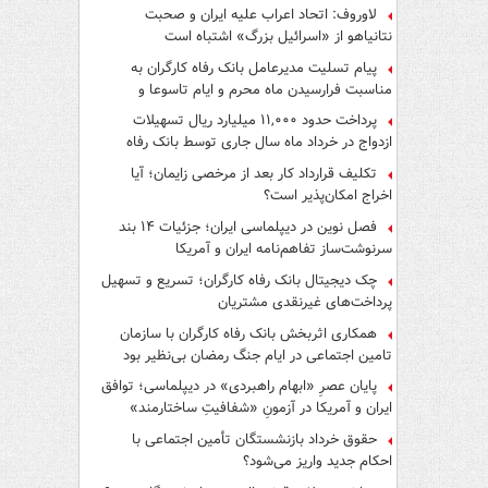
لاوروف: اتحاد اعراب علیه ایران و صحبت
نتانیاهو از «اسرائیل بزرگ» اشتباه است
پیام تسلیت مدیرعامل بانک رفاه کارگران به
مناسبت فرارسیدن ماه محرم و ایام تاسوعا و
عاشورای حسینی
پرداخت حدود ۱۱,۰۰۰ میلیارد ریال تسهیلات
ازدواج در خرداد ماه سال جاری توسط بانک رفاه
کارگران
تکلیف قرارداد کار بعد از مرخصی زایمان؛ آیا
اخراج امکان‌پذیر است؟
فصل نوین در دیپلماسی ایران؛ جزئیات ۱۴ بند
سرنوشت‌ساز تفاهم‌نامه ایران و آمریکا
چک دیجیتال بانک رفاه کارگران؛ تسریع و تسهیل
پرداخت‌های غیرنقدی مشتریان
همکاری اثربخش بانک رفاه کارگران با سازمان
تامین اجتماعی در ایام جنگ رمضان بی‌نظیر بود
پایان عصرِ «ابهام راهبردی» در دیپلماسی؛ توافق
ایران و آمریکا در آزمونِ «شفافیتِ ساختارمند»
حقوق خرداد بازنشستگان تأمین اجتماعی با
احکام جدید واریز می‌شود؟