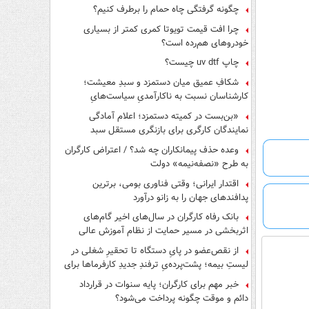
چگونه گرفتگی چاه حمام را برطرف کنیم؟
چرا افت قیمت تویوتا کمری کمتر از بسیاری
خودروهای هم‌رده است؟
چاپ uv dtf چیست؟
شکافِ عمیق میان دستمزد و سبدِ معیشت؛
کارشناسان نسبت به ناکارآمدیِ سیاست‌هایِ
حمایتی هشدار دادند
«بن‌بست در کمیته دستمزد؛ اعلام آمادگی
نمایندگان کارگری برای بازنگری مستقل سبد
معیشت»
وعده حذف پیمانکاران چه شد؟ / اعتراض کارگران
به طرح «نصفه‌نیمه» دولت
اقتدار ایرانی؛ وقتی فناوری بومی، برترین
پدافندهای جهان را به زانو درآورد
بانک رفاه کارگران در سال‌های اخیر گام‌های
اثربخشی در مسیر حمایت از نظام آموزش عالی
برداشته است
از نقص‌عضو در پایِ دستگاه تا تحقیرِ شغلی در
لیستِ بیمه؛ پشت‌پرده‌یِ ترفندِ جدیدِ کارفرماها برای
فرار از قانون چیست؟
خبر مهم برای کارگران؛ پایه سنوات در قرارداد
دائم و موقت چگونه پرداخت می‌شود؟