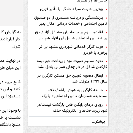
چالش‌ها و راهکارها
بهترین شربت سرفه خانگی با تأثیر فوری
بازنشستگی و دریافت مستمری از دو صندوق
تامین اجتماعی و خدمات درمانی امکان پذیر
است ؟
به گزارش کار
اطلاعیه مهم برای صاحبان مشاغل آزاد / حق
بیمه تامین اجتماعی شامل این افراد هم می
کار قراردادند
شود
شود.
فوت کارگر خدماتی شهرداری مشهد بر اثر
برخورد با خودرو
در نهایت مذا
نحوه تسلیم صورت مزد و پرداخت حق بیمه
کارکنان شاغل در طرح‌های عمرانی باطل نشد
این میان طرف
ابطال مصوبه تعیین حق مسکن کارگران در
سال ۱۳۹۹ متوقف شد
کنند و این د
جامعه کارگری به هوش باشد/حذف
نسنجیده «سازمان تامین اجتماعی» با یک
دستمزد این مربی سالا
تفاهم نامه!
رویای درمان رایگان قابل بازگشت نیست/در
با وجود این 
نبود زیرساخت‌های الکترونیک حذف
دفترچه‌های بیمه اشتباه مضاعف است
نشست یا خیر
بیشتر...
منبع: باشگاه 