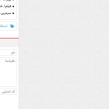
فیلم/ خلاصه ب
سرمربی 
استقلا