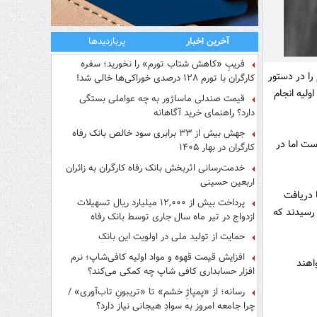
آخرین اخبار
پربازدیدها
فریبِ «کاهش شتاب تورم» را نخورید؛ سفره
را در دستور
کارگران با تورم ۱۲۸ درصدی خوراکی‌ها خالی شد!
ولیه انجام
قیمت صندلی ماساژور به چه عواملی بستگی
دارد؟ راهنمای خرید آگاهانه
جهش بیش از ۳۳ برابری سود خالص بانک رفاه
ست اما در
کارگران در بهار ۱۴۰۵
خدمت‌رسانی اثربخش بانک رفاه کارگران به زائران
اربعین حسینی
 از استقلالی ها دریافت
پرداخت بیش از ۱۲,۰۰۰ میلیارد ریال تسهیلات
رسیدند که
ازدواج در تیر ماه سال جاری توسط بانک رفاه
کارگران
حمایت از تولید ملی در اولویت این بانک
افزایش قیمت قهوه و مواد اولیه کافی‌شاپ؛ نرم
اهند
افزار حسابداری کافی شاپ چه کمکی می‌کند؟
رسانه؛ از «پمپاژِ خشم» تا «تریبونِ تاب‌آوری» /
چرا جامعه امروز به سوادِ هیجانی نیاز دارد؟