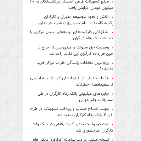
مبلغ تسهیلات قرض الحسنه بازنشستگان به ۶۰
میلیون تومان افزایش یافت
تلاش و تعهد مجموعه مدیران و کارکنان
پالایشگاه نفت امام خمینی(ره) شازند در تداوم
تولید در ایام جنگ رمضان، شایسته قدردانی است
شکوفایی ظرفیت‌های توسعه‌ای استان مرکزی با
حمایت بانک رفاه کارگران
وضعیت حق سنوات و عیدی پس از اخراج در
حین قرارداد؛ کارگران این نکات را بدانند
رایج‌ترین تخلفات رانندگی اطراف مراکز خرید
کدام‌اند؟
۱۰ تله حقوقی در قراردادهای کار؛ از بیمه اجباری
تا سفیدامضاء خطرناک
جایزه‌های میلیونی بانک رفاه کارگران در طی
مسابقات جام جهانی
مهلت افتتاح حساب و پرداخت تسهیلات در طرح
افق ۲ بانک رفاه کارگران تمدید شد
ثبت درخواست صدور کارت رفاهی در بانک رفاه
کارگران غیرحضوری شد
نسخه مبتنی بر وب سامانه "فرارفاه" بانک رفاه