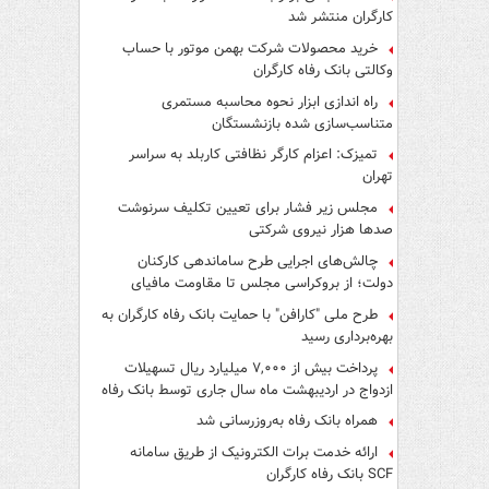
کارگران منتشر شد
خرید محصولات شرکت بهمن موتور با حساب
وکالتی بانک رفاه کارگران
راه اندازی ابزار نحوه محاسبه مستمری
متناسب‌سازی شده بازنشستگان
تمیزک: اعزام کارگر نظافتی کاربلد به سراسر
تهران
مجلس زیر فشار برای تعیین تکلیف سرنوشت
صدها هزار نیروی شرکتی
چالش‌های اجرایی طرح ساماندهی کارکنان
دولت؛ از بروکراسی مجلس تا مقاومت مافیای
واسطه‌گری
طرح ملی "کارافن" با حمایت بانک رفاه کارگران به
بهره‌برداری رسید
پرداخت بیش از ۷,۰۰۰ میلیارد ریال تسهیلات
ازدواج در اردیبهشت ماه سال جاری توسط بانک رفاه
کارگران
همراه بانک رفاه به‌روزرسانی شد
ارائه خدمت برات الکترونیک از طریق سامانه
SCF بانک رفاه کارگران