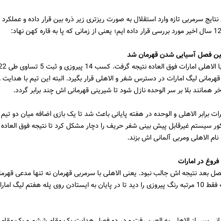
نتایج سرمربی تازه وارد استقلال به صورت ریزتری زیر ذره بین قرار داده و عملکرد 
لین فصل آسیایی شدن قهرمان شد
قهرمانی لیگ امارات در دسترس شفر و الاهلی قرار بگیرد. البته این تیم با هدایت 
ر همانند بلا بر سر الوحده نازل شود تا شیرینی قهرمانی اش چند برابر گردد.
رات برابر الاهلی و الوحده در هفته پایانی باعث شد تا یک بازی اضافه میان دو تیم 
 نام الاهلی ومربی آلمانی اش بزند.
صل بعد نتیجه اش جالب نبود. یعنی الاهلی با سرمربی قهرمان نه تنها مدعی قهرم
طی 22 هفته فقط 10 مرتبه رنگ پیروزی را دید تا در پایان به ایستادن روی پله هفتم لیگ ا
مانی پس از الاهلی به العین رفت و در دو فصل هدایت یک مقام ششم و یک مقام 