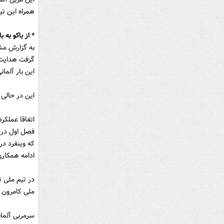
همراه این تی
* از باکو به ب
به گزارش مش
گرفت هدایت ت
این بار آلما
این در حالی 
که وینفرد در
ادامه همکاری
در تیم ملی ت
ملی کامرون ب