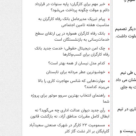
فرار از قانون چیست؟
خبر مهم برای کارگران؛ پایه سنوات در قرارداد
دائم و موقت چگونه پرداخت می‌شود؟
پیام تبریک مدیرعامل بانک رفاه کارگران به
مناسبت هفته تامین اجتماعی
دیگر تصمیم
بانک رفاه کارگران همواره در پی ارتقای سطح
فاوت داشت.
خدمات‌رسانی به بازنشستگان است
چک امن دیجیتال حقوقی؛ خدمت جدید بانک
رفاه کارگران برای کسب‌وکارها
کدام مدل نیسان از همه بهتر است؟
خوشبوترین عطر مردانه برای تابستان
حضور داشت تا تیمش طی نیم
ب میانگین امتیاز 1.92 از هر دیدار نشان می داد
مهارت‌هایی که شانس مهاجرت کاری را بالا
می‌برند کدامند؟
ت به جای
راهنمای انتخاب بهترین سروو موتور برای پروژه
شما
اری در تیم
رأی جدید دیوان عدالت اداری چه می‌گوید؟ نه
ابطال کامل مقررات مناطق آزاد، نه بازگشت قانون
کار
مسمومیت ۲۲ کارگر در شهرک صنعتی سعیدآباد
ر بازی بیست و
گلپایگان بر اثر نشت گاز کلر