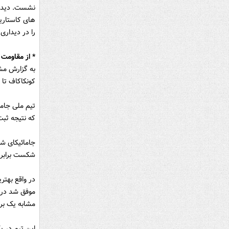
نشست. دیداری
را در دیداری
* از مقاومت ج
به گزارش مشر
کونکاکاف تا تحقیر ش
که نتیجه ثبت 15 پیروزی، 22 شکست و کسب 7 مساو
شکست برابر آمریکا در تاریخ جم
در واقع بهتر
مشابه یک بر 