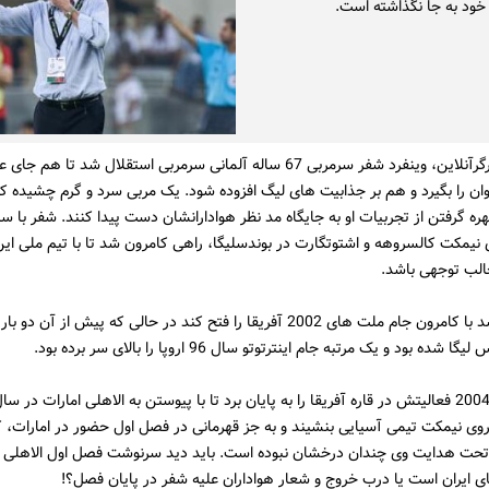
 خود به جا نگذاشته است.
به گزارش کارگرآنلاین، وینفرد شفر سرمربی 67 ساله آلمانی سرمربی استقلال شد تا هم ج
ن را بگیرد و هم بر جذابیت های لیگ افزوده شود. یک مربی سرد و گرم چشیده که
بهره گرفتن از تجربیات او به جایگاه مد نظر هوادارانشان دست پیدا کنند. شفر با سا
نیمکت کالسروهه و اشتوتگارت در بوندسلیگا، راهی کامرون شد تا با تیم ملی ا
الب توجهی باشد.
شفر موفق شد با کامرون جام ملت های 2002 آفریقا را فتح کند در حالی که پیش از آن دو 
شده بود و یک مرتبه جام اینترتوتو سال 96 اروپا را بالای سر برده بود.
وی نیمکت تیمی آسیایی بنشیند و به جز قهرمانی در فصل اول حضور در امارات، کا
 تحت هدایت وی چندان درخشان نبوده است. باید دید سرنوشت فصل اول الاهلی ا
ای ایران است یا درب خروج و شعار هواداران علیه شفر در پایان فصل؟!