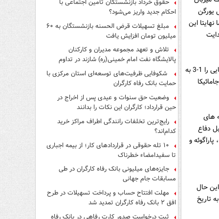
حقوق خرداد بازنشستگان تأمین اجتماعی با
ش یورگن
احکام جدید واریز می‌شود؟
 جامائیکای شفر 1-2 واگذار کند. اما نهایتا این
مبلغ تسهیلات قرض الحسنه بازنشستگان به ۶۰
ه تحت هدایت
میلیون تومان افزایش یافت
تلاش و تعهد مجموعه مدیران و کارکنان
پالایشگاه نفت امام خمینی(ره) شازند در تداوم
تولید در ایام جنگ رمضان، شایسته قدردانی است
به هر شکل جامائیکا فینالیست رقابتها شد و این اتفاقی بزرگ بود هر چند که در نهایت بازی نهایی را 1-3 به
شکوفایی ظرفیت‌های توسعه‌ای استان مرکزی با
امائیکا
حمایت بانک رفاه کارگران
وضعیت حق سنوات و عیدی پس از اخراج در
حین قرارداد؛ کارگران این نکات را بدانند
ه های
رایج‌ترین تخلفات رانندگی اطراف مراکز خرید
ل دفاع
کدام‌اند؟
پاراگوئه و
۱۰ تله حقوقی در قراردادهای کار؛ از بیمه اجباری
تا سفیدامضاء خطرناک
جایزه‌های میلیونی بانک رفاه کارگران در طی
مسابقات جام جهانی
این حال
مهلت افتتاح حساب و پرداخت تسهیلات در طرح
ی به تاریخ
افق ۲ بانک رفاه کارگران تمدید شد
ثبت درخواست صدور کارت رفاهی در بانک رفاه