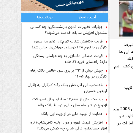
آخرین اخبار
پربازدیدها
جزئیات تغییرات قانون بازنشستگی؛ چه کسانی
مشمول افزایش سابقه خدمت می‌شوند؟
فریبِ «کاهش شتاب تورم» را نخورید؛ سفره
ای علیرضا
کارگران با تورم ۱۲۸ درصدی خوراکی‌ها خالی شد!
 آبی ها
قیمت صندلی ماساژور به چه عواملی بستگی
بقه
دارد؟ راهنمای خرید آگاهانه
ین کشور هم
جهش بیش از ۳۳ برابری سود خالص بانک رفاه
کارگران در بهار ۱۴۰۵
خدمت‌رسانی اثربخش بانک رفاه کارگران به زائران
بار نایب
اربعین حسینی
پرداخت بیش از ۱۲,۰۰۰ میلیارد ریال تسهیلات
ازدواج در تیر ماه سال جاری توسط بانک رفاه
وینفرد سال 2004 فعالیتش در قاره آفریقا را به پایان برد تا با پیوستن به الاهلی امارات در سال 2005 برای
کارگران
حمایت از تولید ملی در اولویت این بانک
رنامه و
افزایش قیمت قهوه و مواد اولیه کافی‌شاپ؛ نرم
مارات در
افزار حسابداری کافی شاپ چه کمکی می‌کند؟