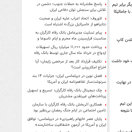
پاسخ مقتدرانه به حملات جنوب؛ دشمن در
ر برابر تیم
تلاش برای سنجش توان دفاعی ایران
ین برد خود با جامائیکا
لاوروف: اتحاد اعراب علیه ایران و صحبت
نتانیاهو از «اسرائیل بزرگ» اشتباه است
پیام تسلیت مدیرعامل بانک رفاه کارگران به
مناسبت فرارسیدن ماه محرم و ایام تاسوعا و
گلدن کاپ
عاشورای حسینی
پرداخت حدود ۱۱,۰۰۰ میلیارد ریال تسهیلات
ازدواج در خرداد ماه سال جاری توسط بانک رفاه
کارگران
ل را روی نیمکت خود داشت
تکلیف قرارداد کار بعد از مرخصی زایمان؛ آیا
اخراج امکان‌پذیر است؟
فصل نوین در دیپلماسی ایران؛ جزئیات ۱۴ بند
سرنوشت‌ساز تفاهم‌نامه ایران و آمریکا
ا باز شد تا در نهایت
چک دیجیتال بانک رفاه کارگران؛ تسریع و تسهیل
پرداخت‌های غیرنقدی مشتریان
ین تیم
همکاری اثربخش بانک رفاه کارگران با سازمان
وادور با نتیجه
تامین اجتماعی در ایام جنگ رمضان بی‌نظیر بود
پایان عصرِ «ابهام راهبردی» در دیپلماسی؛ توافق
ایران و آمریکا در آزمونِ «شفافیتِ ساختارمند»
به مصاف میزبان