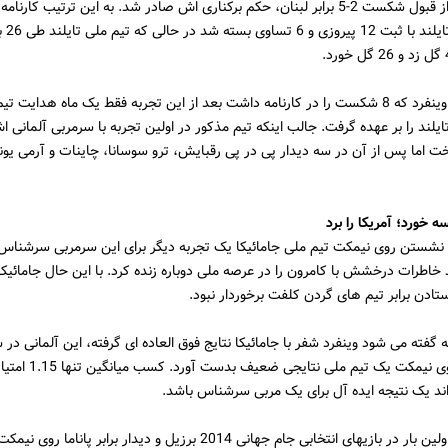
ششم، پس از قبول شکست 2-5 برابر لبنان، حکم برکناری اش صادر شد. به این ترتیب کارن
در تیم مل
به هر تقدیر وینفرد که 8 شکست را در کارنامه داشت بعد از این تجربه فقط یک ماه هدایت
ایلند را بر عهده گرفت. جالب اینکه تیم مذکور در اولین تجربه با سرمربی آلمانی ا
 0-1 باخت اما پس از آن در سه دیدار پی در پی رقبایش، ترو سوسانا، چاینات و آرمی یونا
د نشستن روی نیمکت تیم ملی جامائیکا یک تجربه دیگر برای این سرمربی سرشناس آ
اطرات درخشش با کامرون را در عرصه ملی دوباره زنده کرد. با این حال جامائیکا 
ستادن برابر تیم های گردن کلفت برخوردار نبود.
ه گفته می شود وینفرد شفر با جامائیکا نتایج فوق العاده ای گرفته، این آلمانی در
تجربه اش روی نیمکت یک تیم ملی
ند یک نتیجه ایده آل برای یک مربی سرشناس باشد.
وینفرد شفر اولین بار در بازیهای انتخابی جام جهانی 2014 برزیل و دیدار برابر پانام