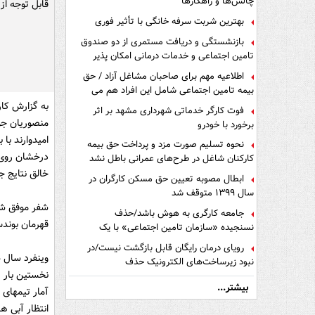
چالش‌ها و راهکارها
قابل توجه از
بهترین شربت سرفه خانگی با تأثیر فوری
بازنشستگی و دریافت مستمری از دو صندوق
تامین اجتماعی و خدمات درمانی امکان پذیر
است ؟
اطلاعیه مهم برای صاحبان مشاغل آزاد / حق
بیمه تامین اجتماعی شامل این افراد هم می
شود
فوت کارگر خدماتی شهرداری مشهد بر اثر
منصوریان جوا
برخورد با خودرو
امیدوارند با 
نحوه تسلیم صورت مزد و پرداخت حق بیمه
درخشان روی 
کارکنان شاغل در طرح‌های عمرانی باطل نشد
خالق نتایج ج
ابطال مصوبه تعیین حق مسکن کارگران در
سال ۱۳۹۹ متوقف شد
جامعه کارگری به هوش باشد/حذف
قهرمان بوندس لیگا 
نسنجیده «سازمان تامین اجتماعی» با یک
تفاهم نامه!
رویای درمان رایگان قابل بازگشت نیست/در
نبود زیرساخت‌های الکترونیک حذف
نخستین بار ر
دفترچه‌های بیمه اشتباه مضاعف است
بیشتر...
آمار تیمهای
انتظار آبی ه