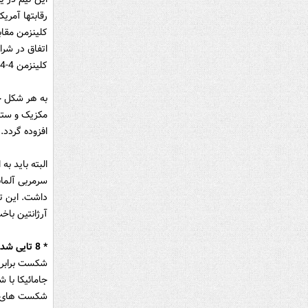
رقابتها آمری
کلینزمن 4-4-2 بازی می کردند.
مکزیک و ستار
افزوده گردد.
البته باید به
سرمربی آلما
داشت. این تی
آرژانتین باخ
* 8 تایی شدن برابر فرانسه
شکست برابر ف
شکست های سن