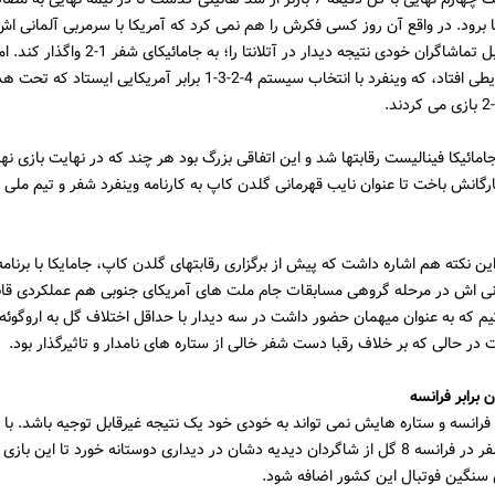
کا برود. در واقع آن روز کسی فکرش را هم نمی کرد که آمریکا با سرمربی آلمانی ا
کلینزمن مقابل تماشاگران خودی نتیجه دیدار در آتلانتا را؛ به
اتفاق در شرایطی افتاد، که وینفرد با انتخاب سیستم 4-2-3-1 برابر آمریکایی ایستاد ک
گانش باخت تا عنوان نایب قهرمانی گلدن کاپ به کارنامه وینفرد شفر و تیم ملی ج
 این نکته هم اشاره داشت که پیش از برگزاری رقابتهای گلدن کاپ، جامایکا با برنام
نی اش در مرحله گروهی مسابقات جام ملت های آمریکای جنوبی هم عملکردی قاب
م که به عنوان میهمان حضور داشت در سه دیدار با حداقل اختلاف گل به اروگوئه، 
ت در حالی که بر خلاف رقبا دست شفر خالی از ستاره های نامدار و تاثیرگذار بود.
رانسه و ستاره هایش نمی تواند به خودی خود یک نتیجه غیرقابل توجیه باشد. با 
جامائیکا با شفر در فرانسه 8 گل از شاگردان دیدیه دشان در دیداری دوستانه خورد تا این باز
گین فوتبال این کشور اضافه شود.