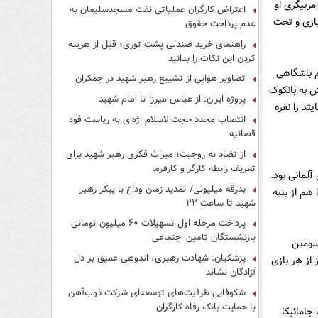
امه مربیگری او
اعتراض کارگران عملیاتی نفت مسجدسلیمان به
ی تایلند با ثبت 12 پیروزی و 6 تساوی بسته شد در حالی که تیم ملی تایلند طی 26 بازی و تحت
عدم پرداخت حقوق
راهنمای خرید صندلی پشت توری؛ قبل از هزینه
کردن این نکات را بدانید
 تیم باشگاهی
تصاویر هوایی از تشییع رهبر شهید در جمکران
ش به بانکوک
پروژه ایران: از عباس میرزا تا امام شهید
یتد را نقره
انتصاب مجدد حجت‌الاسلام اژه‌ای به ریاست قوه‌
قضائیه
از تضاد به زوجیت؛ میراث فکری رهبر شهید برای
تعریف رابطه کارگر و کارفرما
لمانی بود.
بدرقه میلیونی/ تمدید زمان وداع با پیکر رهبر
هم از بنیه
شهید تا ساعت ۲۲
پرداخت مرحله اول تسهیلات ۶۰ میلیون تومانی
بازنشستگان تامین اجتماعی
 سومین
پزشکیان: شهادت رهبری، اندوهی عمیق بر دل
 نتایجی ضعیف بدست آورد. کسب میانگین تنها 1.15 امتیاز از هر بازی
آزادگان نشاند
شکوفایی ظرفیت‌های توسعه‌ای شرکت ذوب‌آهن
با حمایت‌ بانک رفاه کارگران
ا روی نیمکت جامائیکا