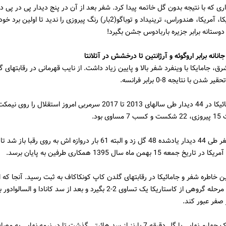
 که با نتیجه بدون گل خاتمه پیدا کرد. شفر بعد از آن در پنج دیدار پی در پی دیگ
های کاستاریکا، آمریکا، هندوراس، ترینیداد و توباگو(2بار) رنگ پیروزی را ندید تا اول
 دوستانه برابر جزیره باربادوس جشن بگیرد!
انانه برابر اروگوئه و آرژانتین تا درخشش در آتلانتا
ق، جامایکا با وینفرد شفر بالا و پایین زیاد داشت. از نایب قهرمانی در رقابتهای 
دن با نتایجه 8-0 برابر فرانسه.
تیم ملی جامائیکا در 44 دیدار طی سالهای 2013 تا 2017 سرمربی امروز استقلا
ی بود.
جامائیکای شفر طی 44 دیدار یادشده 48 گل زد و البته 61 بار دروازه اش به روی رقب
عه 15 بهمن ماه سال 1395 همکاری طرفین به پایان برسد.
ین خاطره شفر و جامائیکا در رقابتهای گلدن کاپ کونکاکاف به ثبت رسید. آنجا که ا
موفق شد در مرحله گروهی از کاستاریکا یک تساوی 2-2 بگیرد و بعد از سد کانادا و السال
صفر عبور کند.
این تیم در یک چهارم نهایی با گل دقیقه 7 بارنز از سد هائیتی گذشت تا در نیمه نهایی 