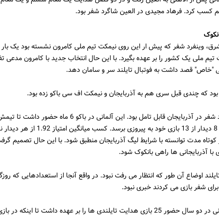
م کسب کرد. فرهاد مجیدی در العین شاگرد شفر بود.
انکوک
رق، وینفرد شفر که پیش ار این روی نیمکت تیم ملی کامرون نشسته بود یک بار 
یم ملی یک کشور را بر عهده بگیرد. با این حال انتخاب جدید با کامرون مدعی ت
نی "خاص" قصد داشت به فوتبال تایلند سر و سامان دهد.
بود که چندی قبل سری هم به آذربایجان و نیمکت اف سی باکو زده بود.
اتفاقا عملکرد شفر در آذربایجان قابل تامل بود. این آلمانی در باکو 6 ماه 
فصل اول در 8 دیدار از 13 بازی خود به پیروزی برسد. کس
 کوتاه مدت توانسته با شرایط لیگ آذربایجان منطبق شود. با این حال تصمیم گرف
 با آذربایجانی ها راهی بانکوک شود.
ایلند اوضاع آن طور که انتظار می رفت نبود. در واقع آنجا از استعدادهایی که روزگ
رای شفر بازی می کردند خبری نبود.
سرمربی آلمانی در دو سال حضور 25 بازی هدایت تایلندی ها را بر عهده داشت تا اینکه د