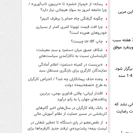
رسانه؛ از «پمپاژِ خشم» تا «تریبونِ تاب‌آوری» /
چرا جامعه امروز به سوادِ هیجانی نیاز دارد؟
این مربی
چگونه گرفتگی چاه حمام را برطرف کنیم؟
چرا افت قیمت تویوتا کمری کمتر از بسیاری
خودروهای هم‌رده است؟
وینفرد شفر با الاهلی امارات فوق العاده نتیجه گرفت. کسب 14 پیروزی و ثبت 5 تساوی طی 22 هفته سبب
چاپ uv dtf چیست؟
وینفرد موفق
شکافِ عمیق میان دستمزد و سبدِ معیشت؛
کارشناسان نسبت به ناکارآمدیِ سیاست‌هایِ
حمایتی هشدار دادند
«بن‌بست در کمیته دستمزد؛ اعلام آمادگی
برگزار شود.
نمایندگان کارگری برای بازنگری مستقل سبد
در دیدار مذکور سیستم غیرقابل پیش بینی شفر حریف را دچار مشکل کرد تا نتیجه فوق العاده 4-1 سند
معیشت»
وعده حذف پیمانکاران چه شد؟ / اعتراض کارگران
به طرح «نصفه‌نیمه» دولت
اقتدار ایرانی؛ وقتی فناوری بومی، برترین
پدافندهای جهان را به زانو درآورد
انی نشد که
بانک رفاه کارگران در سال‌های اخیر گام‌های
مارات رضایت
اثربخشی در مسیر حمایت از نظام آموزش عالی
برداشته است
از نقص‌عضو در پایِ دستگاه تا تحقیرِ شغلی در
لیستِ بیمه؛ پشت‌پرده‌یِ ترفندِ جدیدِ کارفرماها برای
سوم را