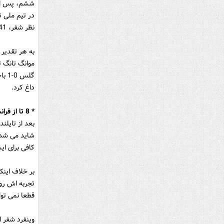
نظر شفر، 41 گل زد و 26 گل خورد.
موانگ تانگ ت
گلس
داغ کرد.
* 8 تا از فرانسه خورد؛ آمریکا را برد
بعد از تایلن
شاید می شد خ
کافی برای ای
بر خلاف اینک
قطعا نمی توا