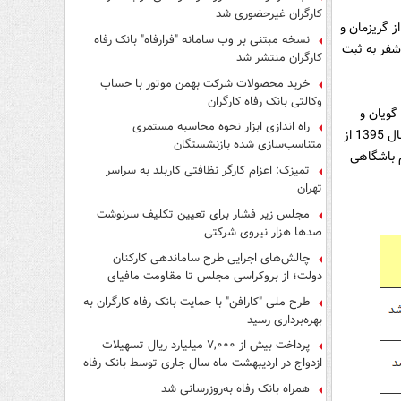
کارگران غیرحضوری شد
1 جامائیکا در دیداری دوستانه 2 گل از کریم بنزما خورد و 2 گل از گریزمان و
نسخه مبتنی بر وب سامانه "فرارفاه" بانک رفاه
بان بر شاگردان وینرد شفر به ثبت
کارگران منتشر شد
خرید محصولات شرکت بهمن موتور با حساب
وکالتی بانک رفاه کارگران
گویان و
راه اندازی ابزار نحوه محاسبه مستمری
سورینام بگذرد؛ اما بالاخره پس از شکست برابر آمریکا در دیدار دوستانه جمعه 15 بهمن ماه سال 1395 از
متناسب‌سازی شده بازنشستگان
ران و یک تیم باشگاهی
تمیزک: اعزام کارگر نظافتی کاربلد به سراسر
تهران
مجلس زیر فشار برای تعیین تکلیف سرنوشت
صدها هزار نیروی شرکتی
چالش‌های اجرایی طرح ساماندهی کارکنان
دولت؛ از بروکراسی مجلس تا مقاومت مافیای
واسطه‌گری
طرح ملی "کارافن" با حمایت بانک رفاه کارگران به
بهره‌برداری رسید
پرداخت بیش از ۷,۰۰۰ میلیارد ریال تسهیلات
ازدواج در اردیبهشت ماه سال جاری توسط بانک رفاه
کارگران
همراه بانک رفاه به‌روزرسانی شد