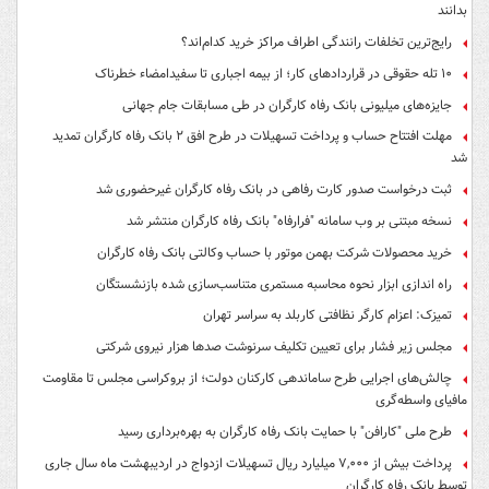
بدانند
رایج‌ترین تخلفات رانندگی اطراف مراکز خرید کدام‌اند؟
۱۰ تله حقوقی در قراردادهای کار؛ از بیمه اجباری تا سفیدامضاء خطرناک
جایزه‌های میلیونی بانک رفاه کارگران در طی مسابقات جام جهانی
مهلت افتتاح حساب و پرداخت تسهیلات در طرح افق ۲ بانک رفاه کارگران تمدید
شد
ثبت درخواست صدور کارت رفاهی در بانک رفاه کارگران غیرحضوری شد
نسخه مبتنی بر وب سامانه "فرارفاه" بانک رفاه کارگران منتشر شد
خرید محصولات شرکت بهمن موتور با حساب وکالتی بانک رفاه کارگران
راه اندازی ابزار نحوه محاسبه مستمری متناسب‌سازی شده بازنشستگان
تمیزک: اعزام کارگر نظافتی کاربلد به سراسر تهران
مجلس زیر فشار برای تعیین تکلیف سرنوشت صدها هزار نیروی شرکتی
چالش‌های اجرایی طرح ساماندهی کارکنان دولت؛ از بروکراسی مجلس تا مقاومت
مافیای واسطه‌گری
طرح ملی "کارافن" با حمایت بانک رفاه کارگران به بهره‌برداری رسید
پرداخت بیش از ۷,۰۰۰ میلیارد ریال تسهیلات ازدواج در اردیبهشت ماه سال جاری
توسط بانک رفاه کارگران