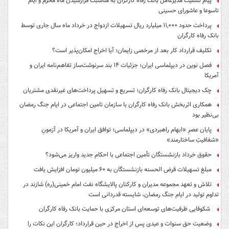
پیام تسلیت مدیرعامل بانک رفاه کارگران به مناسبت فرارسیدن ماه محرم و ایام
تاسوعا و عاشورای حسینی
پرداخت حدود ۱۱,۰۰۰ میلیارد ریال تسهیلات ازدواج در خرداد ماه سال جاری توسط
بانک رفاه کارگران
تکلیف قرارداد کار بعد از مرخصی زایمان؛ آیا اخراج امکان‌پذیر است؟
فصل نوین در دیپلماسی ایران؛ جزئیات ۱۴ بند سرنوشت‌ساز تفاهم‌نامه ایران و
آمریکا
چک دیجیتال بانک رفاه کارگران؛ تسریع و تسهیل پرداخت‌های غیرنقدی مشتریان
همکاری اثربخش بانک رفاه کارگران با سازمان تامین اجتماعی در ایام جنگ رمضان
بی‌نظیر بود
پایان عصرِ «ابهام راهبردی» در دیپلماسی؛ توافق ایران و آمریکا در آزمونِ
«شفافیتِ ساختارمند»
حقوق خرداد بازنشستگان تأمین اجتماعی با احکام جدید واریز می‌شود؟
مبلغ تسهیلات قرض الحسنه بازنشستگان به ۶۰ میلیون تومان افزایش یافت
تلاش و تعهد مجموعه مدیران و کارکنان پالایشگاه نفت امام خمینی(ره) شازند در
تداوم تولید در ایام جنگ رمضان، شایسته قدردانی است
شکوفایی ظرفیت‌های توسعه‌ای استان مرکزی با حمایت بانک رفاه کارگران
وضعیت حق سنوات و عیدی پس از اخراج در حین قرارداد؛ کارگران این نکات را