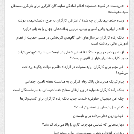
«بن‌بست در کمیته دستمزد؛ اعلام آمادگی نمایندگان کارگری برای بازنگری مستقل
سبد معیشت»
وعده حذف پیمانکاران چه شد؟ / اعتراض کارگران به طرح «نصفه‌نیمه» دولت
اقتدار ایرانی؛ وقتی فناوری بومی، برترین پدافندهای جهان را به زانو درآورد
بانک رفاه کارگران در سال‌های اخیر گام‌های اثربخشی در مسیر حمایت از نظام
آموزش عالی برداشته است
از نقص‌عضو در پایِ دستگاه تا تحقیرِ شغلی در لیستِ بیمه؛ پشت‌پرده‌یِ ترفندِ
جدیدِ کارفرماها برای فرار از قانون چیست؟
خبر مهم برای کارگران؛ پایه سنوات در قرارداد دائم و موقت چگونه پرداخت
می‌شود؟
پیام تبریک مدیرعامل بانک رفاه کارگران به مناسبت هفته تامین اجتماعی
بانک رفاه کارگران همواره در پی ارتقای سطح خدمات‌رسانی به بازنشستگان است
چک امن دیجیتال حقوقی؛ خدمت جدید بانک رفاه کارگران برای کسب‌وکارها
کدام مدل نیسان از همه بهتر است؟
خوشبوترین عطر مردانه برای تابستان
مهارت‌هایی که شانس مهاجرت کاری را بالا می‌برند کدامند؟
راهنمای انتخاب بهترین سروو موتور برای پروژه شما