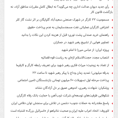
رأی جدید دیوان عدالت اداری چه می‌گوید؟ نه ابطال کامل مقررات مناطق آزاد، نه
بازگشت قانون کار
مسمومیت ۲۲ کارگر در شهرک صنعتی سعیدآباد گلپایگان بر اثر نشت گاز کلر
اعتراض کارگران عملیاتی نفت مسجدسلیمان به عدم پرداخت حقوق
راهنمای خرید صندلی پشت توری؛ قبل از هزینه کردن این نکات را بدانید
تصاویر هوایی از تشییع رهبر شهید در جمکران
پروژه ایران: از عباس میرزا تا امام شهید
انتصاب مجدد حجت‌الاسلام اژه‌ای به ریاست قوه‌ قضائیه
از تضاد به زوجیت؛ میراث فکری رهبر شهید برای تعریف رابطه کارگر و کارفرما
بدرقه میلیونی/ تمدید زمان وداع با پیکر رهبر شهید تا ساعت ۲۲
پرداخت مرحله اول تسهیلات ۶۰ میلیون تومانی بازنشستگان تامین اجتماعی
پزشکیان: شهادت رهبری، اندوهی عمیق بر دل آزادگان نشاند
شکوفایی ظرفیت‌های توسعه‌ای شرکت ذوب‌آهن با حمایت‌ بانک رفاه کارگران
پاسخ مقتدرانه به حملات جنوب؛ دشمن در تلاش برای سنجش توان دفاعی ایران
لاوروف: اتحاد اعراب علیه ایران و صحبت نتانیاهو از «اسرائیل بزرگ» اشتباه است