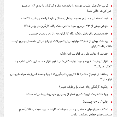
فریبِ «کاهش شتاب تورم» را نخورید؛ سفره کارگران با تورم ۱۲۸ درصدی
خوراکی‌ها خالی شد!
قیمت صندلی ماساژور به چه عواملی بستگی دارد؟ راهنمای خرید آگاهانه
جهش بیش از ۳۳ برابری سود خالص بانک رفاه کارگران در بهار ۱۴۰۵
خدمت‌رسانی اثربخش بانک رفاه کارگران به زائران اربعین حسینی
پرداخت بیش از ۱۲,۰۰۰ میلیارد ریال تسهیلات ازدواج در تیر ماه سال جاری توسط
بانک رفاه کارگران
حمایت از تولید ملی در اولویت این بانک
افزایش قیمت قهوه و مواد اولیه کافی‌شاپ؛ نرم افزار حسابداری کافی شاپ چه
کمکی می‌کند؟
رسانه؛ از «پمپاژِ خشم» تا «تریبونِ تاب‌آوری» / چرا جامعه امروز به سوادِ هیجانی
نیاز دارد؟
چگونه گرفتگی چاه حمام را برطرف کنیم؟
چرا افت قیمت تویوتا کمری کمتر از بسیاری خودروهای هم‌رده است؟
چاپ uv dtf چیست؟
شکافِ عمیق میان دستمزد و سبدِ معیشت؛ کارشناسان نسبت به ناکارآمدیِ
سیاست‌هایِ حمایتی هشدار دادند